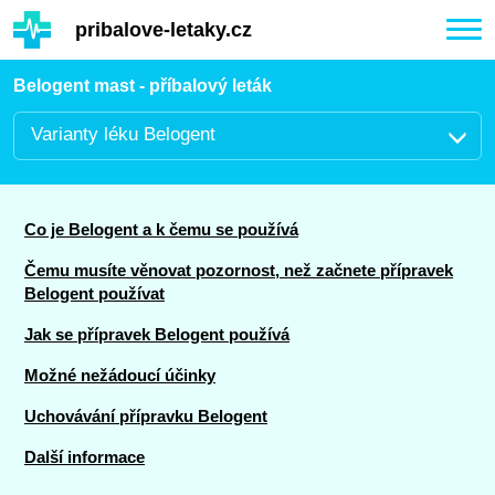
Hauptinhalt
pribalove-letaky.cz
Togg
navi
Belogent mast - příbalový leták
Varianty léku Belogent
Co je Belogent a k čemu se používá
Čemu musíte věnovat pozornost, než začnete přípravek
Belogent používat
Jak se přípravek Belogent používá
Možné nežádoucí účinky
Uchovávání přípravku Belogent
Další informace