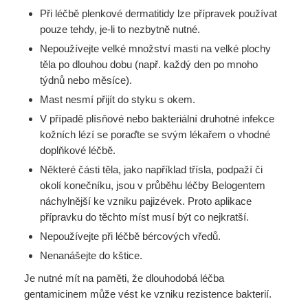
Při léčbě plenkové dermatitidy lze přípravek používat
pouze tehdy, je-li to nezbytně nutné.
Nepoužívejte velké množství masti na velké plochy
těla po dlouhou dobu (např. každý den po
mnoho
týdnů nebo měsíce).
Mast nesmí přijít do styku s okem.
V případě plísňové nebo bakteriální druhotné infekce
kožních lézí se poraďte se svým lékařem
o vhodné
doplňkové léčbě.
Některé části těla, jako například třísla, podpaží či
okolí konečníku, jsou v průběhu léčby
Belogentem
náchylnější ke vzniku pajizévek. Proto aplikace
přípravku do těchto míst musí být co
nejkratší.
Nepoužívejte při léčbě bércových vředů.
Nenanášejte do kštice.
Je nutné mít na paměti, že dlouhodobá léčba
gentamicinem může vést ke vzniku rezistence bakterií.