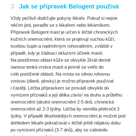
3
Jak se přípravek Belogent používá
Vždy pečlivě dodržujte pokyny lékaře. Pokud si nejste
něčím jisti, poraďte se s lékařem nebo lékárníkem.
Přípravek Belogent mast je určen k léčbě chronických
kožních onemocnění, která se projevují suchou kůží,
tvorbou šupin a nadměrným rohovatěním, zvláště v
případě, kdy je žádoucí okluzivní účinek masti.
Na postiženou oblast kůže se obvykle 2krát denně
nanese tenká vrstva masti a jemně se vetře do
celé postižené oblasti. Na místa se silnou rohovou
vrstvou (dlaně, plosky) je možno přípravek používat
i častěji. Léčba přípravkem se provádí obvykle do
vymizení příznaků a její délka závisí na druhu a průběhu
onemocnění (akutní onemocnění 2-5 dnů, chronická
onemocnění až 2-3 týdny. Léčba by neměla překročit 3
týdny. V případě dlouhodobých onemocnění je možné pod
dohledem lékaře pokračovat v léčbě ještě nějakou dobu
po vymizení příznaků (3-7 dnů), aby se zabránilo