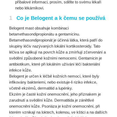
příbalové informaci, prosím, sdělte to
svému lékaři
nebo lékárníkovi.
1
Co je Belogent a k čemu se používá
Belogent mast obsahuje kombinaci
betamethasondipropionátu a gentamicinu.
Betamethasondipropionát je účinná látka, která patří do
skupiny léčiv nazývaných lokální kortikosteroidy. Tato
léčiva se aplikují na povrch kůže a zmírňují zčervenání a
svědění způsobené kožními nemocemi. Gentamicin je
antibiotikum, které při lokálním užívání léčí bakteriální
infekce kůže.
Belogent je určen k léčbě kožních nemocí, které byly
infikovány bakteriemi, nebo existuje-li riziko infekce,
včetně ekzémů, dermatitid a lupénky.
Ekzém je časté kožní onemocnění, jeho příznakem je
zarudnutí a svědění kůže. Dermatitida je zánětlivé
onemocnění kůže. Psoriáza je kožní onemocnění, při
kterém vznikají na loktech, kolenou, ve kštici a na dalších