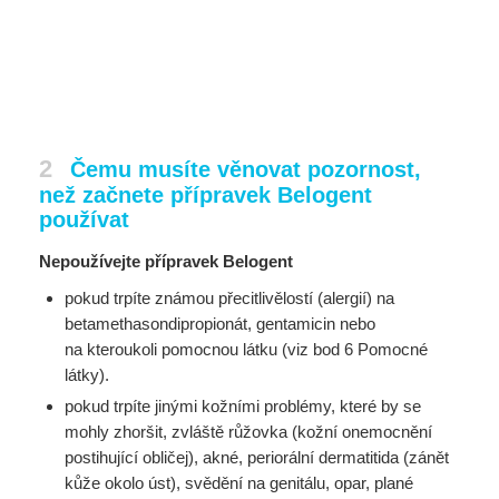
2
Čemu musíte věnovat pozornost,
než začnete přípravek Belogent
používat
Nepoužívejte přípravek Belogent
pokud trpíte známou přecitlivělostí (alergií) na
betamethasondipropionát, gentamicin nebo
na
kteroukoli pomocnou látku (viz bod 6 Pomocné
látky).
pokud trpíte jinými kožními problémy, které by se
mohly zhoršit, zvláště růžovka (kožní
onemocnění
postihující obličej), akné, periorální dermatitida (zánět
kůže okolo úst), svědění na
genitálu, opar, plané