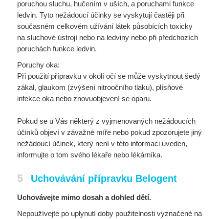
poruchou sluchu, hučením v uších, a poruchami funkce
ledvin. Tyto nežádoucí účinky se vyskytují častěji při
současném celkovém užívání látek působících toxicky
na sluchové ústrojí nebo na ledviny nebo při předchozích
poruchách funkce ledvin.
Poruchy oka:
Při použití přípravku v okolí očí se může vyskytnout šedý
zákal, glaukom (zvýšení nitroočního tlaku), plísňové
infekce oka nebo znovuobjevení se oparu.
Pokud se u Vás některý z vyjmenovaných nežádoucích
účinků objeví v závažné míře nebo pokud zpozorujete jiný
nežádoucí účinek, který není v této informaci uveden,
informujte o tom svého lékaře nebo lékárníka.
5
Uchovávání přípravku Belogent
Uchovávejte mimo dosah a dohled dětí.
Nepoužívejte po uplynutí doby použitelnosti vyznačené na