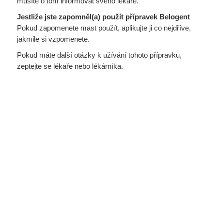
musíte o tom informovat svého lékaře.
Jestliže jste zapomněl(a) použít přípravek Belogent
Pokud zapomenete mast použít, aplikujte ji co nejdříve,
jakmile si vzpomenete.
Pokud máte další otázky k užívání tohoto přípravku,
zeptejte se lékaře nebo lékárníka.