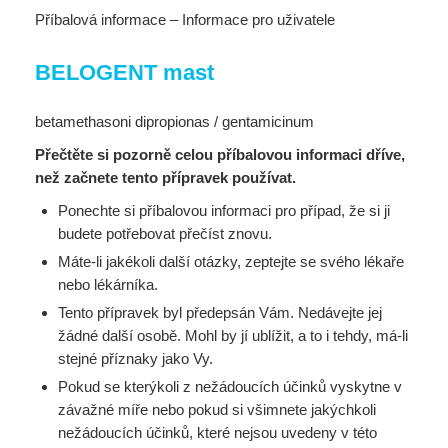
Příbalová informace – Informace pro uživatele
BELOGENT mast
betamethasoni dipropionas / gentamicinum
Přečtěte si pozorně celou příbalovou informaci dříve,
než začnete tento přípravek používat.
Ponechte si příbalovou informaci pro případ, že si ji
budete potřebovat přečíst znovu.
Máte-li jakékoli další otázky, zeptejte se svého lékaře
nebo lékárníka.
Tento přípravek byl předepsán Vám. Nedávejte jej
žádné další osobě. Mohl by jí ublížit, a to i
tehdy, má-li
stejné příznaky jako Vy.
Pokud se kterýkoli z nežádoucích účinků vyskytne v
závažné míře nebo pokud si všimnete
jakýchkoli
nežádoucích účinků, které nejsou uvedeny v této