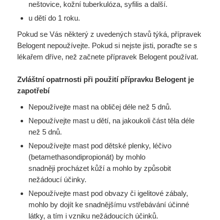
neštovice, kožní tuberkulóza, syfilis a další.
u dětí do 1 roku.
Pokud se Vás některý z uvedených stavů týká, přípravek
Belogent nepoužívejte. Pokud si nejste jisti, poraďte se s
lékařem dříve, než začnete přípravek Belogent používat.
Zvláštní opatrnosti při použití přípravku Belogent je
zapotřebí
Nepoužívejte mast na obličej déle než 5 dnů.
Nepoužívejte mast u dětí, na jakoukoli část těla déle
než 5 dnů.
Nepoužívejte mast pod dětské plenky, léčivo
(betamethasondipropionát) by mohlo
snadněji
procházet kůží a mohlo by způsobit
nežádoucí účinky.
Nepoužívejte mast pod obvazy či igelitové zábaly,
mohlo by dojít ke snadnějšímu vstřebávání
účinné
látky, a tím i vzniku nežádoucích účinků.