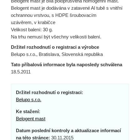
Belogent mast je bílá poloprůsvitná homogenní mast.
Belogent mast je dodávána v zatavené Al tubě s vnitřní
ochrannou vrstvou, s HDPE šroubovacím
uzávěrem, v krabičce
Velikost balení: 30 g.
Na trhu nemusí být všechny velikosti balení.
Držitel rozhodnutí o registraci a výrobce
Belupo s.r.o., Bratislava, Slovenská republika
Tato příbalová informace byla naposledy schválena
18.5.2011
Držitel rozhodnutí o registraci:
Belupo s.r.o.
Ke stažení:
Belogent mast
Datum poslední kontroly a aktualizace informací
na této stránce:
30.11.2015