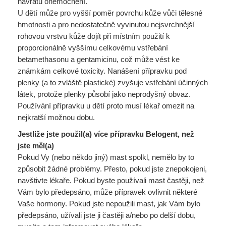
návratu onemocnění.
U dětí může pro vyšší poměr povrchu kůže vůči tělesné
hmotnosti a pro nedostatečně vyvinutou nejsvrchnější
rohovou vrstvu kůže dojít při místním použití k
proporcionálně vyššímu celkovému vstřebání
betamethasonu a gentamicinu, což může vést ke
známkám celkové toxicity. Nanášení přípravku pod
plenky (a to zvláště plastické) zvyšuje vstřebání účinných
látek, protože plenky působí jako neprodyšný obvaz.
Používání přípravku u dětí proto musí lékař omezit na
nejkratší možnou dobu.
Jestliže jste použil(a) více přípravku Belogent, než
jste měl(a)
Pokud Vy (nebo někdo jiný) mast spolkl, nemělo by to
způsobit žádné problémy. Přesto, pokud jste znepokojeni,
navštivte lékaře. Pokud byste používali mast častěji, než
Vám bylo předepsáno, může přípravek ovlivnit některé
Vaše hormony. Pokud jste nepoužili mast, jak Vám bylo
předepsáno, užívali jste ji častěji a/nebo po delší dobu,