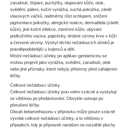
zarudnutí, štípání, puchýřky, olupování kůže, otok,
svědění, pálení, kožní vyrážka, suchá pokožka, zánět
vlasových váčků, nadměrný růst ochlupení, snížení
pigmentace pokožky, alergické reakce, dermatitida (zánět
kůže), jiné kožní infekce, ztenčení kůže, ubývání
podkožního vaziva, pajizévky, drobné výrony krve v kůži
a červené skvrny. Výskyt těchto nežádoucích účinků je
pravděpodobnější u kojenců a dětí.
Místní nežádoucí účinky po aplikaci gentamicinu se
mohou projevit jako vyrážka, svědění, zarudnutí, otok
nebo jiné příznaky, které nebyly přítomny před zahájením
léčby.
Celkové nežádoucí účinky
Celkové nežádoucí účinky jsou velmi vzácné a vyskytují
se většinou po předávkování. Obvykle ustoupí po
přerušení léčby.
Obsah betamethasonu v přípravku může pouze vzácně
vyvolat celkové nežádoucí účinky, a to většinou v
případech, kdy je přípravek nanášen na rozsáhlé plochy