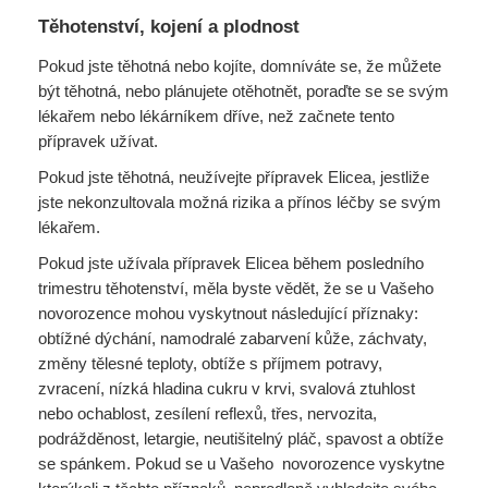
Těhotenství, kojení a plodnost
Pokud jste těhotná nebo kojíte, domníváte se, že můžete
být těhotná, nebo plánujete otěhotnět, poraďte se se svým
lékařem nebo lékárníkem dříve, než začnete tento
přípravek užívat.
Pokud jste těhotná, neužívejte přípravek Elicea, jestliže
jste nekonzultovala možná rizika a přínos léčby se svým
lékařem.
Pokud jste užívala přípravek Elicea během posledního
trimestru těhotenství, měla byste vědět, že se u Vašeho
novorozence mohou vyskytnout následující příznaky:
obtížné dýchání, namodralé zabarvení kůže, záchvaty,
změny tělesné teploty, obtíže s příjmem potravy,
zvracení, nízká hladina cukru v krvi, svalová ztuhlost
nebo ochablost, zesílení reflexů, třes, nervozita,
podrážděnost, letargie, neutišitelný pláč, spavost a obtíže
se spánkem. Pokud se u Vašeho novorozence vyskytne