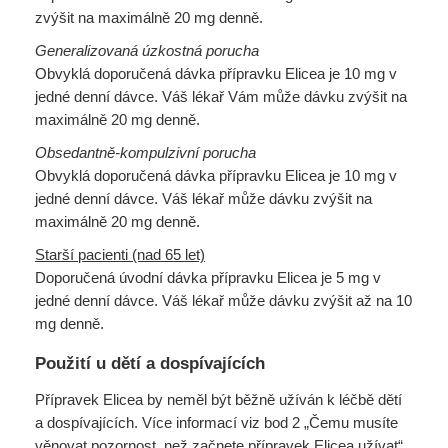
zvýšit na maximálně 20 mg denně.
Generalizovaná úzkostná porucha
Obvyklá doporučená dávka přípravku Elicea je 10 mg v
jedné denní dávce. Váš lékař Vám může dávku zvýšit na
maximálně 20 mg denně.
Obsedantně-kompulzivní porucha
Obvyklá doporučená dávka přípravku Elicea je 10 mg v
jedné denní dávce. Váš lékař může dávku zvýšit na
maximálně 20 mg denně.
Starší pacienti (nad 65 let)
Doporučená úvodní dávka přípravku Elicea je 5 mg v
jedné denní dávce. Váš lékař může dávku zvýšit až na 10
mg denně.
Použití u dětí a dospívajících
Přípravek Elicea by neměl být běžně užíván k léčbě dětí
a dospívajících. Více informací viz bod 2 „Čemu musíte
věnovat pozornost, než začnete přípravek Elicea užívat“.