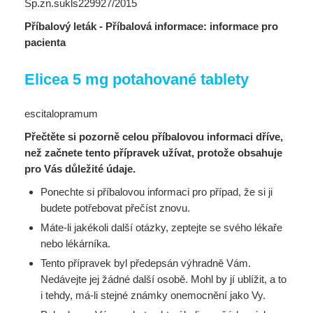
Sp.zn.sukls229927/2015
Příbalový leták - Příbalová informace: informace pro
pacienta
Elicea 5 mg potahované tablety
escitalopramum
Přečtěte si pozorně celou příbalovou informaci dříve,
než začnete tento přípravek užívat, protože obsahuje
pro Vás důležité údaje.
Ponechte si příbalovou informaci pro případ, že si ji
budete potřebovat přečíst znovu.
Máte-li jakékoli další otázky, zeptejte se svého lékaře
nebo lékárníka.
Tento přípravek byl předepsán výhradně Vám.
Nedávejte jej žádné další osobě. Mohl by jí ublížit, a to
i tehdy, má-li stejné známky onemocnění jako Vy.