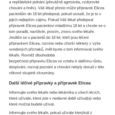
a nepřátelské jednání (převážně agresivita, vzdorovité
chování a hněv). Váš lékař přesto může přípravek Elicea
pacientům do 18 let předepsat, pokud usoudí, že je to v
jejich nejlepším zájmu. Pokud Váš lékař předepsal
přípravek Elicea pacientovi mladšímu 18 let a chcete se o
tom poradit, navštivte, prosím, znovu svého lékaře.
Jestliže se u pacientů do 18 let, kteří jsou léčeni
přípravkem Elicea, rozvine nebo zhorší některý z výše
uvedených příznaků, měli byste o tom informovat svého
lékaře. Rovněž dlouhodobá
bezpečnost přípravku Elicea ve vztahu k dalšímu růstu,
dospívání, rozvoji poznání a chování nebyly dosud v této
věkové skupině zkoumány.
Další léčivé přípravky a přípravek Elicea
Informujte svého lékaře nebo lékárníka o všech lécích,
které užíváte, které jste v nedávné době užíval(a) nebo
které možná budete užívat.
Informujte svého lékaře, pokud užíváte kterýkoli z