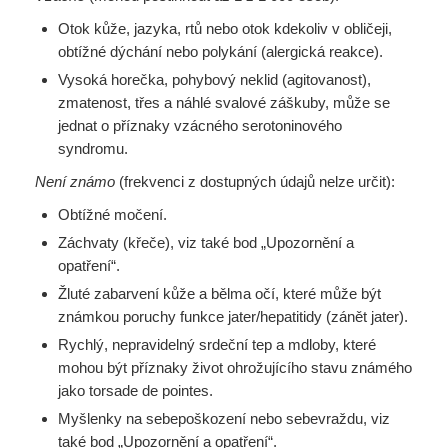
Otok kůže, jazyka, rtů nebo otok kdekoliv v obličeji,
obtížné dýchání nebo polykání (alergická reakce).
Vysoká horečka, pohybový neklid (agitovanost),
zmatenost, třes a náhlé svalové záškuby, může se
jednat o příznaky vzácného serotoninového
syndromu.
Není známo
(frekvenci z dostupných údajů nelze určit):
Obtížné močení.
Záchvaty (křeče), viz také bod „Upozornění a
opatření“.
Žluté zabarvení kůže a bělma očí, které může být
známkou poruchy funkce jater/hepatitidy (zánět jater).
Rychlý, nepravidelný srdeční tep a mdloby, které
mohou být příznaky život ohrožujícího stavu známého
jako torsade de pointes.
Myšlenky na sebepoškození nebo sebevraždu, viz
také bod „Upozornění a opatření“.