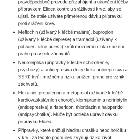
pravděpodobně provede při zahájení a ukončení léčby
přípravkem Elicea kontrolu srážlivosti krve, aby se
ujistil, že stále užíváte přiměřenou dávku přípravku
proti srážení krve.
Meflochin (užívaný k léčbě malárie), bupropion
(užívaný k léčbě deprese) a tramadol (užívaný k
potlačení silné bolesti) kvůli možnému riziku snížení
prahu pro vznik záchvatů.
Neuroleptika (přípravky k léčbě schizofrenie,
psychózy) a antidepresiva (tricyklická antidepresiva a
SSRI) kvůli možnému riziku snížení prahu pro vznik
záchvatů.
Flekainid, propafenon a metoprolol (užívané k léčbě
kardiovaskulárních chorob), klomipramin a nortriptylin
(antidepresiva) a risperidon, thioridazin a haloperidol
(antipsychotika). Může být potřeba upravit dávku
přípravku Elicea.
Přípravky, které snižují hladinu draslíku nebo hořčíku
v krvi, za těchto podmínek zvyšují riziko život