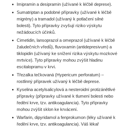
Imipramin a desipramin (užívané k léčbě deprese).
Sumatriptan a podobné přípravky (užívané k léčbě
migrény) a tramadol (užívaný k potlačení silné
bolesti). Tyto přípravky zvyšují riziko výskytu
nežádoucích účinků.
Cimetidin, lansoprazol a omeprazol (užívané k léčbě
žaludečních vředů), fluvoxamin (antidepresivum) a
tiklopidin (užívaný ke snížení rizika výskytu mozkové
mrtvice). Tyto přípravky mohou zvýšit hladinu
escitalopramu v krvi.
Třezalka tečkovaná (Hypericum perforatum) –
rostlinný přípravek užívaný k léčbě deprese.
Kyselina acetylsalicylová a nesteroidní protizánětlivé
přípravky (přípravky užívané k tlumení bolesti nebo
ředění krve, tzv. antikoagulancia). Tyto přípravky
mohou zvýšit sklon ke krvácení.
Warfarin, dipyridamol a fenprokumon (léky užívané k
ředění krve, tzv. antikoagulancia). Váš lékař