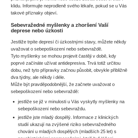
klidu. Informujte neprodleně svého lékaře, pokud se u Vás
takové příznaky objeví.
Sebevražedné myšlenky a zhoršení Vaší
deprese nebo úzkosti
Jestliže trpíte depresí či úzkostnými stavy, můžete někdy
uvažovat o sebepoškození nebo sebevraždě.
Tyto myšlenky se mohou projevit častěji v době, kdy
poprvé začínáte užívat antidepresiva. Trvá totiž určitou
dobu, než tyto přípravky začnou působit, obvykle přibližně
dva týdny, ale někdy i déle.
Může být pravděpodobnější, že začnete uvažovat o
sebepoškození nebo sebevraždě:
jestliže se již v minulosti u Vás vyskytly myšlenky na
sebepoškození nebo sebevraždu.
jestliže jste mladý dospělý. Informace z klinických
studií ukazují na zvýšené riziko sebevražedného
chování u mladých dospělých (mladších 25 let) s