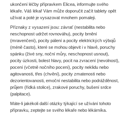
ukončení léčby přípravkem Elicea, informujte svého
lékaře. Váš lékař Vám může doporučit začít tablety opět
užívat a poté je vysazovat mnohem pomaleji.
Příznaky z vysazení jsou: závrať (nestabilita nebo
neschopnost udržet rovnováhu), pocity brnění
(mravenčení), pocity pálení a pocity elektrických výbojů
(méně často), které se mohou objevit i v hlavě, poruchy
spánku (živé sny, noční můry, neschopnost usnout),
pocity úzkosti, bolest hlavy, pocit na zvracení (nevolnost),
pocení (včetně nočního pocení), pocity neklidu nebo
agitovanosti, třes (chvění), pocity zmatenosti nebo
dezorientovanosti, emoční nestabilita nebo podrážděnost,
průjem (řídká stolice), zrakové poruchy, bušení srdce
(palpitace).
Máte-li jakékoli další otázky týkající se užívání tohoto
přípravku, zeptejte se svého lékaře nebo lékárníka.