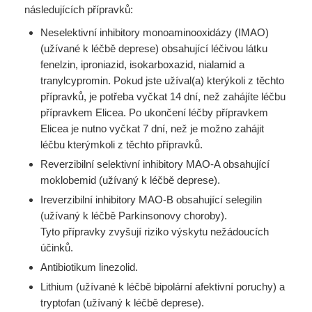
následujících přípravků:
Neselektivní inhibitory monoaminooxidázy (IMAO)
(užívané k léčbě deprese) obsahující léčivou látku
fenelzin, iproniazid, isokarboxazid, nialamid a
tranylcypromin. Pokud jste užíval(a) kterýkoli z těchto
přípravků, je potřeba vyčkat 14 dní, než zahájíte léčbu
přípravkem Elicea. Po ukončení léčby přípravkem
Elicea je nutno vyčkat 7 dní, než je možno zahájit
léčbu kterýmkoli z těchto přípravků.
Reverzibilní selektivní inhibitory MAO-A obsahující
moklobemid (užívaný k léčbě deprese).
Ireverzibilní inhibitory MAO-B obsahující selegilin
(užívaný k léčbě Parkinsonovy choroby).
Tyto přípravky zvyšují riziko výskytu nežádoucích
účinků.
Antibiotikum linezolid.
Lithium (užívané k léčbě bipolární afektivní poruchy) a
tryptofan (užívaný k léčbě deprese).