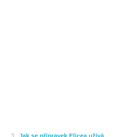
3
Jak se přípravek Elicea užívá