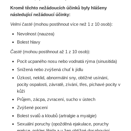
Kromě těchto nežádoucích účinků byly hlášeny
následující nežádoucí účinky:
Velmi časté
(mohou postihnout více než 1 z 10 osob):
Nevolnost (nauzea)
Bolest hlavy
Časté
(mohou postihnout až 1 z 10 osob):
Pocit ucpaného nosu nebo vodnatá rýma (sinusitida)
Snížená nebo zvýšená chuť k jídlu
Úzkost, neklid, abnormální sny, obtížné usínání,
pocity ospalosti, závratě, zívání, třes, píchavé pocity v
kůži
Průjem, zácpa, zvracení, sucho v ústech
Zvýšené pocení
Bolest svalů a kloubů (artralgie a myalgie)
Sexuální poruchy (opožděná ejakulace, poruchy
erekce, pokles libida a u žen obtížné dosahování