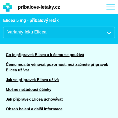
Hauptinhalt
pribalove-letaky.cz
Togg
navi
Elicea 5 mg - příbalový leták
Varianty léku Elicea
Co je přípravek Elicea a k čemu se používá
Čemu musíte věnovat pozornost, než začnete přípravek
Elicea užívat
Jak se přípravek Elicea užívá
Možné nežádoucí účinky
Jak přípravek Elicea uchovávat
Obsah balení a další informace