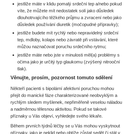
jestliže máte v klidu pomalý srdeční tep a/nebo pokud
víte, že můžete mít nedostatek solí jako důsledek
dlouhotrvajícího těžkého průjmu a zvracení nebo jako
důsledek používání diuretik (močopudné přípravky);
jestliže budete mít rychlý nebo nepravidelný srdeční
tep, mdloby, kolaps nebo závratě při vstávání, které
můžou naznačovat poruchu srdečního rytmu;
jestliže máte nebo jste v minulosti měl(a) problémy s
očima jako je určitý typ glaukomu (zvýšený nitrooční
tlak).
Věnujte, prosím, pozornost tomuto sdělení
Někteří pacienti s bipolární afektivní poruchou mohou
přejít do manické fáze charakterizované neobvyklým a
rychlým sledem myšlenek, nepřiměřeně veselou náladou
a nadměrnou tělesnou aktivitou. Pokud se takové
příznaky u Vás objeví, vyhledejte svého lékaře.
Během prvních týdnů léčby se u Vás mohou vyskytnout
příznaky, jako je neklid nebo obtíže zůstat sedět či stát v