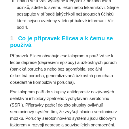
Pokud se u Vás vyskytne kterýkoli z nežádoucích
účinků, sdělte to svému lékaři nebo lékárníkovi. Stejně
postupujte v případě jakýchkoli nežádoucích účinků,
které nejsou uvedeny v této příbalové informaci. Viz
bod 4.
1
Co je přípravek Elicea a k čemu se
používá
Přípravek Elicea obsahuje escitalopram a používá se k
léčbě deprese (depresivní epizody) a úzkostných poruch
(panická porucha s nebo bez agorafobie, sociální
úzkostná porucha, generalizovaná úzkostná porucha a
obsedantně kompulzivní porucha).
Escitalopram patří do skupiny antidepresiv nazývaných
selektivní inhibitory zpětného vychytávání serotoninu
(SSRI). Přípravky patřící do této skupiny ovlivňují
serotoninový systém tím, že zvyšují hladinu serotoninu v
mozku. Poruchy serotoninového systému jsou klíčovým
faktorem v rozvoji deprese a souvisejících onemocnění.