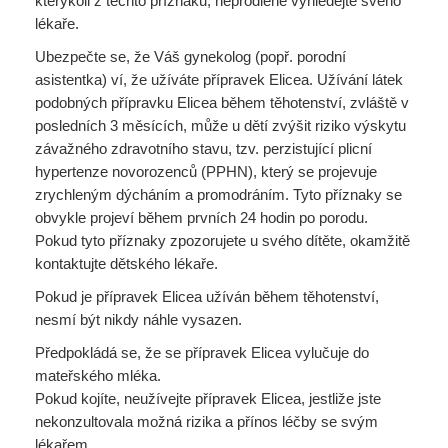
kterýkoli z těchto příznaků, neprodleně vyhledejte svého
lékaře.
Ubezpečte se, že Váš gynekolog (popř. porodní
asistentka) ví, že užíváte přípravek Elicea. Užívání látek
podobných přípravku Elicea během těhotenství, zvláště v
posledních 3 měsících, může u dětí zvýšit riziko výskytu
závažného zdravotního stavu, tzv. perzistující plicní
hypertenze novorozenců (PPHN), který se projevuje
zrychleným dýcháním a promodráním. Tyto příznaky se
obvykle projeví během prvních 24 hodin po porodu.
Pokud tyto příznaky zpozorujete u svého dítěte, okamžitě
kontaktujte dětského lékaře.
Pokud je přípravek Elicea užíván během těhotenství,
nesmí být nikdy náhle vysazen.
Předpokládá se, že se přípravek Elicea vylučuje do
mateřského mléka.
Pokud kojíte, neužívejte přípravek Elicea, jestliže jste
nekonzultovala možná rizika a přínos léčby se svým
lékařem.