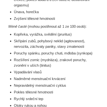
orgasmu)
Únava, horečka
Zvýšení tělesné hmotnosti
Méně časté
(mohou postihnout až 1 ze 100 osob):
Kopřivka, vyrážka, svědění (pruritus)
Skřípání zubů, pohybový neklid (agitovanost),
nervozita, záchvaty paniky, stavy zmatenosti
Poruchy spánku, poruchy chuti, mdloba (synkopa)
Rozšíření zornic (mydriáza), zrakové poruchy,
zvonění v uších (tinitus)
Vypadávání vlasů
Nadměrné menstruační krvácení
Nepravidelný menstruační cyklus
Pokles tělesné hmotnosti
Rychlý srdeční tep
Otoky rukou a nohou