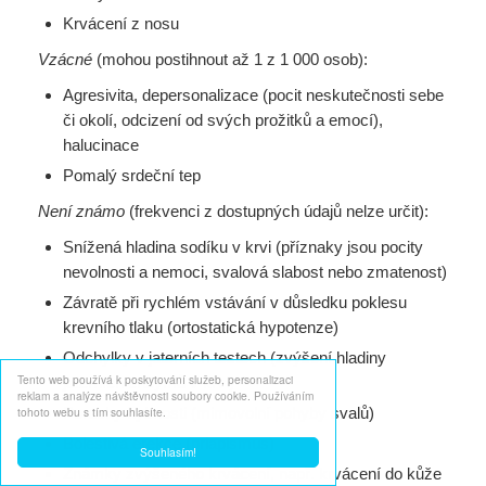
Krvácení z nosu
Vzácné
(mohou postihnout až 1 z 1 000 osob):
Agresivita, depersonalizace (pocit neskutečnosti sebe
či okolí, odcizení od svých prožitků a emocí),
halucinace
Pomalý srdeční tep
Není známo
(frekvenci z dostupných údajů nelze určit):
Snížená hladina sodíku v krvi (příznaky jsou pocity
nevolnosti a nemoci, svalová slabost nebo zmatenost)
Závratě při rychlém vstávání v důsledku poklesu
krevního tlaku (ortostatická hypotenze)
Odchylky v jaterních testech (zvýšení hladiny
Tento web používá k poskytování služeb, personalizaci
jaterních enzymů v krvi)
reklam a analýze návštěvnosti soubory cookie. Používáním
tohoto webu s tím souhlasíte.
Poruchy hybnosti (mimovolní pohyby svalů)
Bolestivá erekce (priapismus)
Souhlasím!
Známky zvýšeného krvácení, např. krvácení do kůže