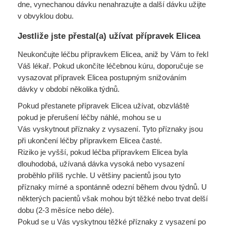
dne, vynechanou dávku nenahrazujte a další dávku užijte
v obvyklou dobu.
Jestliže jste přestal(a) užívat přípravek Elicea
Neukončujte léčbu přípravkem Elicea, aniž by Vám to řekl
Váš lékař. Pokud ukončíte léčebnou kúru, doporučuje se
vysazovat přípravek Elicea postupným snižováním
dávky v období několika týdnů.
Pokud přestanete přípravek Elicea užívat, obzvláště
pokud je přerušení léčby náhlé, mohou se u
Vás vyskytnout příznaky z vysazení. Tyto příznaky jsou
při ukončení léčby přípravkem Elicea časté.
Riziko je vyšší, pokud léčba přípravkem Elicea byla
dlouhodobá, užívaná dávka vysoká nebo vysazení
proběhlo příliš rychle. U většiny pacientů jsou tyto
příznaky mírné a spontánně odezní během dvou týdnů. U
některých pacientů však mohou být těžké nebo trvat delší
dobu (2-3 měsíce nebo déle).
Pokud se u Vás vyskytnou těžké příznaky z vysazení po