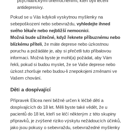
psychiatrickými onemocněními, kteří byli léčeni
antidepresivy.
Pokud se u Vás kdykoli vyskytnou myšlenky na
sebepoškození nebo sebevraždu,
vyhledejte ihned
svého lékaře nebo nejbližší nemocnici
.
Možná bude užitečné, když řeknete příbuznému nebo
blízkému příteli
, že máte deprese nebo úzkostnou
poruchu a požádáte je, aby si přečetli tuto příbalovou
informaci. Možná byste je mohl(a) požádat, aby Vám
řekli, pokud si budou myslet, že se Vaše deprese nebo
úzkost zhoršuje nebo budou-li znepokojeni změnami ve
Vašem chování.
Děti a dospívající
Přípravek Elicea není běžně určen k léčbě dětí a
dospívajících do 18 let. Měli byste také vědět, že u
pacientů do 18 let, kteří se léčí některým z této skupiny
přípravků, je zvýšené riziko výskytu nežádoucích účinků,
jako jsou pokusy o sebevraždu, sebevražedné myšlenky