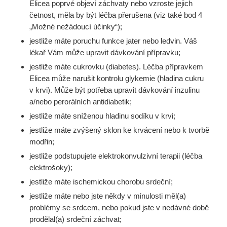
Elicea poprvé objeví záchvaty nebo vzroste jejich
četnost, měla by být léčba přerušena (viz také bod 4
„Možné nežádoucí účinky“);
jestliže máte poruchu funkce jater nebo ledvin. Váš
lékař Vám může upravit dávkování přípravku;
jestliže máte cukrovku (diabetes). Léčba přípravkem
Elicea může narušit kontrolu glykemie (hladina cukru
v krvi). Může být potřeba upravit dávkování inzulinu
a/nebo perorálních antidiabetik;
jestliže máte sníženou hladinu sodíku v krvi;
jestliže máte zvýšený sklon ke krvácení nebo k tvorbě
modřin;
jestliže podstupujete elektrokonvulzivní terapii (léčba
elektrošoky);
jestliže máte ischemickou chorobu srdeční;
jestliže máte nebo jste někdy v minulosti měl(a)
problémy se srdcem, nebo pokud jste v nedávné době
prodělal(a) srdeční záchvat;