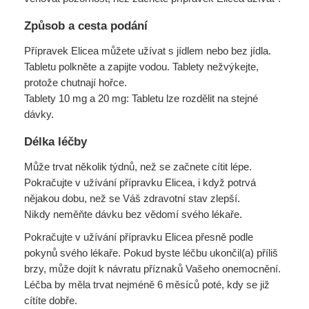
Způsob a cesta podání
Přípravek Elicea můžete užívat s jídlem nebo bez jídla.
Tabletu polkněte a zapijte vodou. Tablety nežvýkejte,
protože chutnají hořce.
Tablety 10 mg a 20 mg: Tabletu lze rozdělit na stejné
dávky.
Délka léčby
Může trvat několik týdnů, než se začnete cítit lépe.
Pokračujte v užívání přípravku Elicea, i když potrvá
nějakou dobu, než se Váš zdravotní stav zlepší.
Nikdy neměňte dávku bez vědomí svého lékaře.
Pokračujte v užívání přípravku Elicea přesně podle
pokynů svého lékaře. Pokud byste léčbu ukončil(a) příliš
brzy, může dojít k návratu příznaků Vašeho onemocnění.
Léčba by měla trvat nejméně 6 měsíců poté, kdy se již
cítíte dobře.