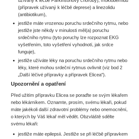
užívaný k léčbě Parkinsonovy choroby), moklobemidu
(přípravek užívaný k léčbě deprese) a linezolidu
(antibiotikum),
jestliže máte vrozenou poruchu srdečního rytmu, nebo
jestliže jste někdy v minulosti měl(a) poruchu
srdečního rytmu (tyto poruchy lze rozpoznat EKG
vyšetřením, toto vyšetření vyhodnotí, jak srdce
funguje),
jestliže užíváte léky na poruchu srdečního rytmu nebo
léky, které mohou srdeční rytmus ovlivnit (viz bod 2
„Další léčivé přípravky a přípravek Elicea“).
Upozornění a opatření
Před užitím přípravku Elicea se poraďte se svým lékařem
nebo lékárníkem. Oznamte, prosím, svému lékaři, pokud
máte jakékoli další zdravotní problémy nebo onemocnění,
o kterých by Váš lékař měl vědět. Obzvláště sdělte
svému lékaři:
jestliže máte epilepsii. Jestliže se při léčbě přípravkem