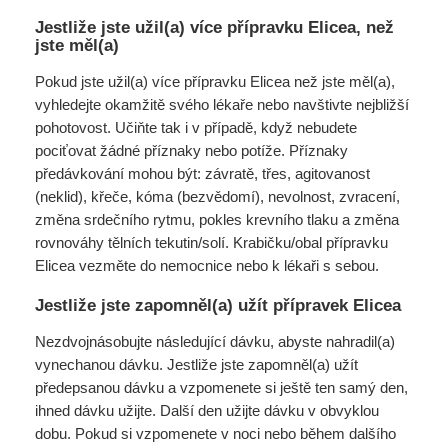
Jestliže jste užil(a) více přípravku Elicea, než
jste měl(a)
Pokud jste užil(a) více přípravku Elicea než jste měl(a),
vyhledejte okamžitě svého lékaře nebo navštivte nejbližší
pohotovost. Učiňte tak i v případě, když nebudete
pociťovat žádné příznaky nebo potíže. Příznaky
předávkování mohou být: závratě, třes, agitovanost
(neklid), křeče, kóma (bezvědomí), nevolnost, zvracení,
změna srdečního rytmu, pokles krevního tlaku a změna
rovnováhy tělních tekutin/solí. Krabičku/obal přípravku
Elicea vezměte do nemocnice nebo k lékaři s sebou.
Jestliže jste zapomněl(a) užít přípravek Elicea
Nezdvojnásobujte následující dávku, abyste nahradil(a)
vynechanou dávku. Jestliže jste zapomněl(a) užít
předepsanou dávku a vzpomenete si ještě ten samý den,
ihned dávku užijte. Další den užijte dávku v obvyklou
dobu. Pokud si vzpomenete v noci nebo během dalšího