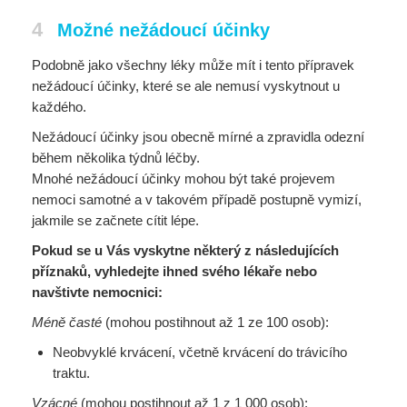
4
Možné nežádoucí účinky
Podobně jako všechny léky může mít i tento přípravek
nežádoucí účinky, které se ale nemusí vyskytnout u
každého.
Nežádoucí účinky jsou obecně mírné a zpravidla odezní
během několika týdnů léčby.
Mnohé nežádoucí účinky mohou být také projevem
nemoci samotné a v takovém případě postupně vymizí,
jakmile se začnete cítit lépe.
Pokud se u Vás vyskytne některý z následujících
příznaků, vyhledejte ihned svého lékaře nebo
navštivte nemocnici:
Méně časté
(mohou postihnout až 1 ze 100 osob):
Neobvyklé krvácení, včetně krvácení do trávicího
traktu.
Vzácné
(mohou postihnout až 1 z 1 000 osob):