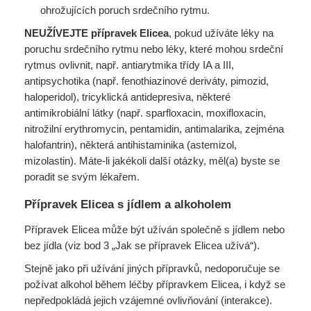
ohrožujících poruch srdečního rytmu.
NEUŽÍVEJTE přípravek Elicea
, pokud užíváte léky na
poruchu srdečního rytmu nebo léky, které mohou srdeční
rytmus ovlivnit, např. antiarytmika třídy IA a III,
antipsychotika (např. fenothiazinové deriváty, pimozid,
haloperidol), tricyklická antidepresiva, některé
antimikrobiální látky (např. sparfloxacin, moxifloxacin,
nitrožilní erythromycin, pentamidin, antimalarika, zejména
halofantrin), některá antihistaminika (astemizol,
mizolastin). Máte-li jakékoli další otázky, měl(a) byste se
poradit se svým lékařem.
Přípravek Elicea s jídlem a alkoholem
Přípravek Elicea může být užíván společně s jídlem nebo
bez jídla (viz bod 3 „Jak se přípravek Elicea užívá“).
Stejně jako při užívání jiných přípravků, nedoporučuje se
požívat alkohol během léčby přípravkem Elicea, i když se
nepředpokládá jejich vzájemné ovlivňování (interakce).