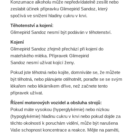
Konzumace alkoholu může nepředvídatelně zesílit nebo
zeslabit účinek přípravku Glimepirid Sandoz, který
spočívá ve snížení hladiny cukru v krvi.
Těhotenství a kojení:
Glimepirid Sandoz nesmí být podáván v těhotenství.
Kojení
Glimepirid Sandoz zřejmě přechází při kojení do
mateřského mléka. Přípravek Glimepirid
Sandoz nesmí užívat kojící ženy.
Pokud jste těhotná nebo kojíte, domníváte se, že můžete
být těhotná, nebo plánujete otěhotnět, poraďte se se svým
lékařem nebo lékárníkem dříve, než začnete tento
přípravek užívat.
Řízení motorových vozidel a obsluha strojů:
Pokud máte vysokou (hyperglykémie) nebo nízkou
(hypoglykémie) hladinu cukru v krvi nebo pokud dojde za
těchto okolností k poruchám vidění, může být narušena
Vaše schopnost koncentrace a reakce. Mějte na paměti,