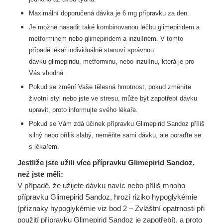
Maximální doporučená dávka je 6 mg přípravku za den.
Je možné nasadit také kombinovanou léčbu glimepiridem a
metforminem nebo
glimepiridem a inzulínem. V tomto
případě lékař individuálně stanoví správnou
dávku
glimepiridu, metforminu, nebo inzulínu, která je pro
Vás vhodná.
Pokud se změní Vaše tělesná hmotnost, pokud změníte
životní styl nebo jste ve stresu,
může být zapotřebí dávku
upravit, proto informujte svého lékaře.
Pokud se Vám zdá účinek přípravku Glimepirid Sandoz příliš
silný nebo příliš slabý,
neměňte sami dávku, ale poraďte se
s lékařem.
Jestliže jste užili více přípravku Glimepirid Sandoz,
než jste měli:
V případě, že užijete dávku navíc nebo příliš mnoho
přípravku Glimepirid Sandoz, hrozí riziko hypoglykémie
(příznaky hypoglykémie viz bod 2 – Zvláštní opatrnosti při
použití přípravku Glimepirid Sandoz je zapotřebí), a proto