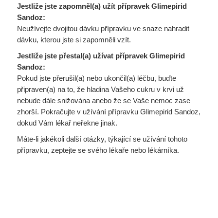
Jestliže jste zapomněl(a) užít přípravek Glimepirid
Sandoz:
Neužívejte dvojitou dávku přípravku ve snaze nahradit
dávku, kterou jste si zapomněli vzít.
Jestliže jste přestal(a) užívat přípravek Glimepirid
Sandoz:
Pokud jste přerušil(a) nebo ukončil(a) léčbu, buďte
připraven(a) na to, že hladina Vašeho cukru v krvi už
nebude dále snižována anebo že se Vaše nemoc zase
zhorší. Pokračujte v užívání přípravku Glimepirid Sandoz,
dokud Vám lékař neřekne jinak.
Máte-li jakékoli další otázky, týkající se užívání tohoto
přípravku, zeptejte se svého lékaře nebo lékárníka.