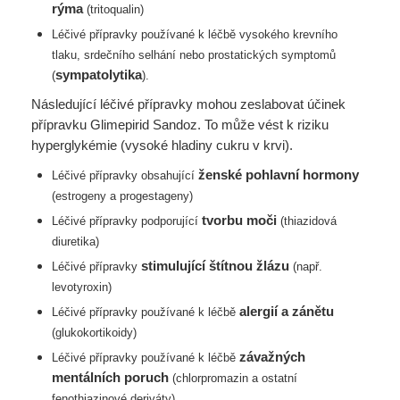
rýma
(tritoqualin)
Léčivé přípravky používané k léčbě vysokého krevního
tlaku, srdečního selhání nebo
prostatických symptomů
sympatolytika
(
).
Následující léčivé přípravky mohou zeslabovat účinek
přípravku Glimepirid Sandoz. To může vést k riziku
hyperglykémie (vysoké hladiny cukru v krvi).
ženské pohlavní hormony
Léčivé přípravky obsahující
(estrogeny a progestageny)
tvorbu moči
Léčivé přípravky podporující
(thiazidová
diuretika)
stimulující štítnou žlázu
Léčivé přípravky
(např.
levotyroxin)
alergií a zánětu
Léčivé přípravky používané k léčbě
(glukokortikoidy)
závažných
Léčivé přípravky používané k léčbě
mentálních poruch
(chlorpromazin a
ostatní
fenothiazinové deriváty)