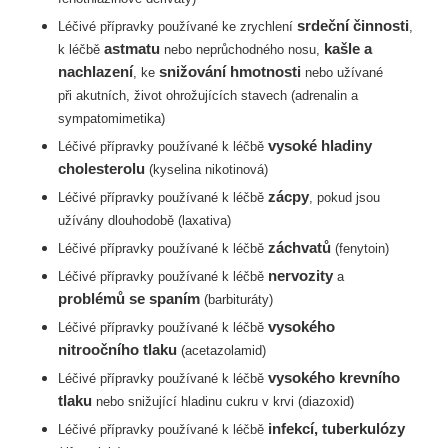
srdeční činnosti
Léčivé přípravky používané ke zrychlení
,
astmatu
kašle a
k léčbě
nebo
neprůchodného nosu,
nachlazení
snižování hmotnosti
, ke
nebo užívané
při
akutních, život ohrožujících stavech (adrenalin a
sympatomimetika)
vysoké hladiny
Léčivé přípravky používané k léčbě
cholesterolu
(kyselina
nikotinová)
zácpy
Léčivé přípravky používané k léčbě
, pokud jsou
užívány dlouhodobě (laxativa)
záchvatů
Léčivé přípravky používané k léčbě
(fenytoin)
nervozity
Léčivé přípravky používané k léčbě
a
problémů se spaním
(barbituráty)
vysokého
Léčivé přípravky používané k léčbě
nitroočního tlaku
(acetazolamid)
vysokého krevního
Léčivé přípravky používané k léčbě
tlaku
nebo snižující hladinu
cukru v krvi (diazoxid)
infekcí, tuberkulózy
Léčivé přípravky používané k léčbě