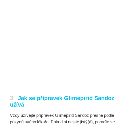
3
Jak se přípravek Glimepirid Sandoz
užívá
Vždy užívejte přípravek Glimepirid Sandoz přesně podle
pokynů svého lékaře. Pokud si nejste jistý(á), poraďte se