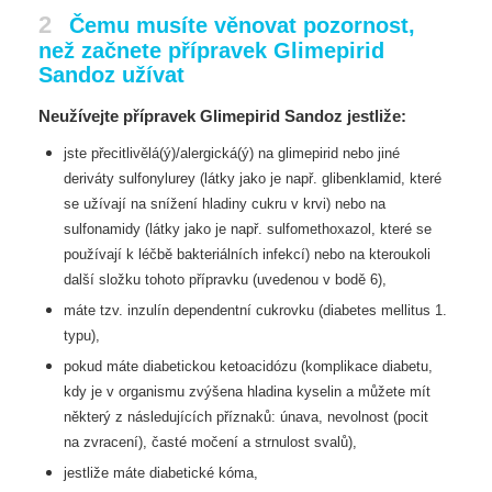
2
Čemu musíte věnovat pozornost,
než začnete přípravek Glimepirid
Sandoz užívat
Neužívejte přípravek Glimepirid Sandoz jestliže:
jste přecitlivělá(ý)/alergická(ý) na glimepirid nebo jiné
deriváty sulfonylurey (látky jako je
např. glibenklamid, které
se užívají na snížení hladiny cukru v krvi) nebo na
sulfonamidy
(látky jako je např. sulfomethoxazol, které se
používají k léčbě bakteriálních infekcí) nebo
na kteroukoli
další složku tohoto přípravku (uvedenou v bodě 6),
máte tzv. inzulín dependentní cukrovku (diabetes mellitus 1.
typu),
pokud máte diabetickou ketoacidózu (komplikace diabetu,
kdy je v organismu zvýšena
hladina kyselin a můžete mít
některý z následujících příznaků: únava, nevolnost (pocit
na
zvracení), časté močení a strnulost svalů),
jestliže máte diabetické kóma,