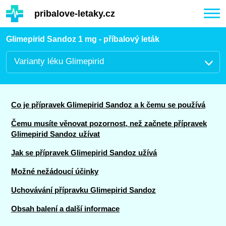
Hauptinhalt
pribalove-letaky.cz
Togg
navi
Glimepirid Sandoz 1 mg - příbalový leták
Varianty léku Glimepirid
Co je přípravek Glimepirid Sandoz a k čemu se používá
Čemu musíte věnovat pozornost, než začnete přípravek
Glimepirid Sandoz užívat
Jak se přípravek Glimepirid Sandoz užívá
Možné nežádoucí účinky
Uchovávání přípravku Glimepirid Sandoz
Obsah balení a další informace