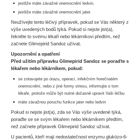
jestliže máte závažné onemocnění ledvin,
jestliže máte závažné onemocnění jater.
Neužívejte tento léčivý přípravek, pokud se Vás některý z
výše uvedených bodů týká. Pokud si nejste jist(a),
řekněte to svému lékaři nebo lékárníkovi předtím, než
začnete Glimepirid Sandoz užívat.
Upozornění a opatření
Před užitím přípravku Glimepirid Sandoz se poraďte s
lékařem nebo lékárníkem, pokud:
se zotavujete po úrazu, operaci, infekčním horečnatém
onemocnění, nebo z jiné formy
stresu, informujte o tom
lékaře, protože může být nutné dočasně upravit Vaši léčbu
máte závažnou poruchu funkce jater nebo ledvin
Pokud si nejste jist(a), zda se Vás výše uvedené týká,
poraďte se se svým lékařem nebo lékárníkem předtím,
než začnete přípravek Glimepirid Sandoz užívat.
U pacientů, kteří mají nedostatečnost enzymu glukózo-6-