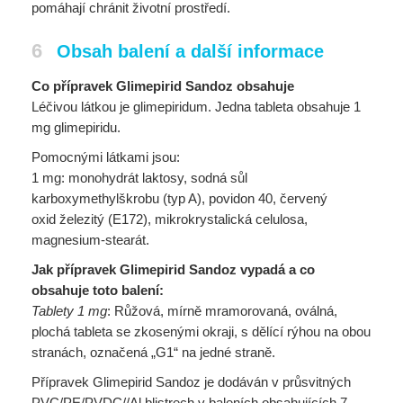
pomáhají chránit životní prostředí.
6
Obsah balení a další informace
Co přípravek Glimepirid Sandoz obsahuje
Léčivou látkou je glimepiridum. Jedna tableta obsahuje 1
mg glimepiridu.
Pomocnými látkami jsou:
1 mg: monohydrát laktosy, sodná sůl
karboxymethylškrobu (typ A), povidon 40, červený
oxid železitý (E172), mikrokrystalická celulosa,
magnesium-stearát.
Jak přípravek Glimepirid Sandoz vypadá a co
obsahuje toto balení:
Tablety 1 mg
: Růžová, mírně mramorovaná, oválná,
plochá tableta se zkosenými okraji, s dělící rýhou na obou
stranách, označená „G1“ na jedné straně.
Přípravek Glimepirid Sandoz je dodáván v průsvitných
PVC/PE/PVDC//Al blistrech v baleních obsahujících 7,