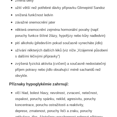
změna diety
užití větší než potřebné dávky přípravku Glimepirid Sandoz
snížená funkčnost ledvin
závažné onemocnění jater
některá onemocnění zejména hormonální povahy (např.
poruchy funkce štítné žlázy,
hypofýzy nebo kůry nadledvin)
pití alkoholu (především pokud současně vynecháte jídlo)
užívání některých dalších léků (viz níže „Vzájemné působení
s dalšími léčivými
přípravky“)
zvýšená fyzická aktivita (cvičení) a současně nedostatečný
příjem potravy nebo jídlo
obsahující méně sacharidů než
obvykle.
Příznaky hypoglykémie zahrnují:
vlčí hlad, bolest hlavy, nevolnost, zvracení, netečnost,
ospalost, poruchy spánku,
neklid, agresivitu, poruchy
koncentrace, poruchu ostražitosti a reaktivity,
deprese,
zmatenost, poruchy řeči a zraku, poruchy
artikulace, třes, částečnou neschopnost
pohnout některou