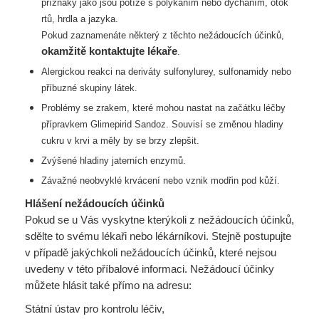
příznaky jako jsou potíže s polykáním nebo dýcháním, otok
rtů, hrdla a jazyka.
Pokud zaznamenáte některý z těchto nežádoucích účinků,
okamžitě kontaktujte
lékaře
.
Alergickou reakci na deriváty sulfonylurey, sulfonamidy nebo
příbuzné skupiny látek.
Problémy se zrakem, které mohou nastat na začátku léčby
přípravkem Glimepirid
Sandoz. Souvisí se změnou hladiny
cukru v krvi a měly by se brzy zlepšit.
Zvýšené hladiny jaterních enzymů.
Závažné neobvyklé krvácení nebo vznik modřin pod kůží.
Hlášení nežádoucích účinků
Pokud se u Vás vyskytne kterýkoli z nežádoucích účinků,
sdělte to svému lékaři nebo lékárníkovi. Stejně postupujte
v případě jakýchkoli nežádoucích účinků, které nejsou
uvedeny v této příbalové informaci. Nežádoucí účinky
můžete hlásit také přímo na adresu:
Státní ústav pro kontrolu léčiv,