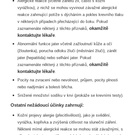
Alergické reakce (včetně zánětu žil, často s kožní
vyrážkou), z nichž se mohou
vyvinout závažné alergické
reakce zahrnující potíže s dýcháním a pokles krevního
tlaku
v některých případech přecházející do šoku. Pokud
okamžitě
zaznamenáte některý z těchto
příznaků,
kontaktujte lékaře
.
Abnormální funkce jater včetně zažloutnutí kůže a očí
(žloutenka), porucha odtoku
žluči (městnání žluči), zánět
jater (hepatitida) nebo selhání jater. Pokud
okamžitě
zaznamenáte
některý z těchto příznaků,
kontaktujte lékaře
.
Pocity na zvracení nebo nevolnost, průjem, pocity plnosti
nebo nadýmání a bolesti
břicha.
Snížené množství sodíku v krvi (prokáže se krevními testy).
Ostatní nežádoucí účinky zahrnují:
Kožní projevy alergie (přecitlivělosti), jako je svědění,
vyrážka, kopřivka a zvýšená
citlivost na sluneční záření.
Některé mírné alergické reakce se mohou stát závažnými,
s