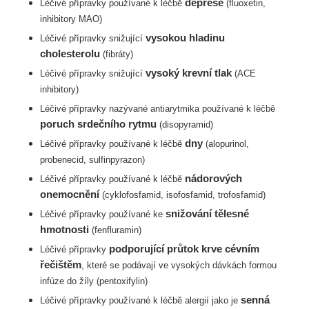
deprese
Léčivé přípravky používané k léčbě
(fluoxetin,
inhibitory MAO)
vysokou hladinu
Léčivé přípravky snižující
cholesterolu
(fibráty)
vysoký krevní tlak
Léčivé přípravky snižující
(ACE
inhibitory)
Léčivé přípravky nazývané antiarytmika používané k léčbě
poruch srdečního rytmu
(disopyramid)
dny
Léčivé přípravky používané k léčbě
(alopurinol,
probenecid, sulfinpyrazon)
nádorových
Léčivé přípravky používané k léčbě
onemocnění
(cyklofosfamid,
isofosfamid, trofosfamid)
snižování tělesné
Léčivé přípravky používané ke
hmotnosti
(fenfluramin)
podporující průtok krve cévním
Léčivé přípravky
řečištěm
, které se podávají ve
vysokých dávkách formou
infúze do žíly (pentoxifylin)
senná
Léčivé přípravky používané k léčbě alergií jako je