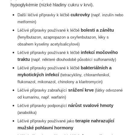
hypoglykémie (nízké hladiny cukru v krvi).
cukrovky
Další léčivé přípravky k léčbě
(např. inzulín nebo
metformin)
bolesti a zánětu
Léčivé přípravky používané k léčbě
(fenylbutazon, azapropazon a
oxyfenbutazon, léky s
obsahem kyseliny acetylsalicylové)
infekcí močového
Léčivé přípravky používané k léčbě
traktu
(např. některé
dlouhodobě působící sulfonamidy)
bakteriálních a
Léčivé přípravky používané k léčbě
mykotických infekcí
(tetracykliny, chloramfenikol,
flukonazol, mikonazol, chinolony a klaritromycin)
srážení krve
Léčivé přípravky zabraňující
(látky odvozené
od kumarinu, např.
warfarin)
nárůst svalové hmoty
Léčivé přípravky podporující
(anabolika)
terapie nahrazující
Léčivé přípravky používané jako
mužské pohlavní hormony