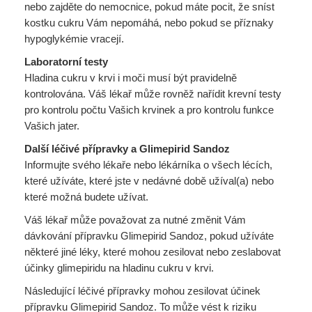
nebo zajděte do nemocnice, pokud máte pocit, že sníst
kostku cukru Vám nepomáhá, nebo pokud se příznaky
hypoglykémie vracejí.
Laboratorní testy
Hladina cukru v krvi i moči musí být pravidelně
kontrolována. Váš lékař může rovněž nařídit krevní testy
pro kontrolu počtu Vašich krvinek a pro kontrolu funkce
Vašich jater.
Další léčivé přípravky a Glimepirid Sandoz
Informujte svého lékaře nebo lékárníka o všech lécích,
které užíváte, které jste v nedávné době užíval(a) nebo
které možná budete užívat.
Váš lékař může považovat za nutné změnit Vám
dávkování přípravku Glimepirid Sandoz, pokud užíváte
některé jiné léky, které mohou zesilovat nebo zeslabovat
účinky glimepiridu na hladinu cukru v krvi.
Následující léčivé přípravky mohou zesilovat účinek
přípravku Glimepirid Sandoz. To může vést k riziku