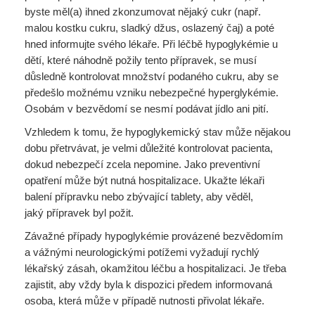
byste měl(a) ihned zkonzumovat nějaký cukr (např.
malou kostku cukru, sladký džus, oslazený čaj) a poté
hned informujte svého lékaře. Při léčbě hypoglykémie u
dětí, které náhodně požily tento přípravek, se musí
důsledně kontrolovat množství podaného cukru, aby se
předešlo možnému vzniku nebezpečné hyperglykémie.
Osobám v bezvědomí se nesmí podávat jídlo ani pití.
Vzhledem k tomu, že hypoglykemický stav může nějakou
dobu přetrvávat, je velmi důležité kontrolovat pacienta,
dokud nebezpečí zcela nepomine. Jako preventivní
opatření může být nutná hospitalizace. Ukažte lékaři
balení přípravku nebo zbývající tablety, aby věděl,
jaký přípravek byl požit.
Závažné případy hypoglykémie provázené bezvědomím
a vážnými neurologickými potížemi vyžadují rychlý
lékařský zásah, okamžitou léčbu a hospitalizaci. Je třeba
zajistit, aby vždy byla k dispozici předem informovaná
osoba, která může v případě nutnosti přivolat lékaře.