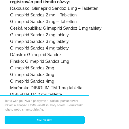
registrován pod těmito názvy:
Rakousko: Glimepirid Sandoz 1 mg – Tabletten
Glimepirid Sandoz 2 mg – Tabletten
Glimepirid Sandoz 3 mg – Tabletten
Česká republika: Glimepirid Sandoz 1 mg tablety
Glimepirid Sandoz 2 mg tablety
Glimepirid Sandoz 3 mg tablety
Glimepirid Sandoz 4 mg tablety
Dánsko: Glimepirid Sandoz
Finsko: Glimepirid Sandoz 1mg
Glimepirid Sandoz 2mg
Glimepirid Sandoz 3mg
Glimepirid Sandoz 4mg
Maďarsko DIBIGLIM TM 1 mg tabletta
DIBIGLIM TM 2 mg tabletta
Tento web používá k poskytování služeb, personalizaci
DIBIGLIM TM 3 mg tabletta
reklam a analýze návštěvnosti soubory cookie. Používáním
DIBIGLIM TM 4 mg tabletta
tohoto webu s tím souhlasíte.
Norsko: Glimepirid Sandoz 1 mg
Souhlasím!
Glimepirid Sandoz 2 mg
Glimepirid Sandoz 3 mg