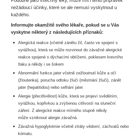
Podobně jako všechny léky, může mít i tento přípravek
nežádoucí účinky, které se ale nemusí vyskytnout u
každého.
Informujte okamžitě svého lékaře, pokud se u Vás
vyskytne některý z následujících příznaků:
Alergická reakce (včetně zánětu žil, často ve spojení s
vyrážkou), která se může
rozvinout do závažné alergické
reakce spojené s dýchacími obtížemi, poklesem
krevního
tlaku a někdy i se šokem
Abnormální funkce jater včetně zežloutnutí kůže a očí
(žloutenka), porucha odtoku
žluči (městnání žluči), zánět
jater (hepatitidou) nebo selhání jater.
Alergie (přecitlivělost) kůže, která se projeví svěděním,
vyrážkou, kopřivkou a
zvýšenou citlivostí na sluneční
záření. Z alergické reakce mírného stupně někdy
může
vzniknout alergie závažná.
Závažná hypoglykémie včetně ztráty vědomí, záchvatů nebo
kómatu.