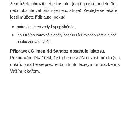
že můžete ohrozit sebe i ostatní (např. pokud budete řídit
nebo obsluhovat přístroje nebo stroje). Zeptejte se lékaře,
jestli můžete řídit auto, pokud:
máte časté epizody hypoglykémie,
jsou u Vás varovné signály nastupující hypoglykémie slabé
anebo zcela chybějí.
Přípravek Glimepirid Sandoz obsahuje laktosu.
Pokud Vám lékař řekl, že trpíte nesnášenlivostí některých
cukrů, poraďte se před léčbou tímto léčivým přípravkem s
Vaším lékařem.