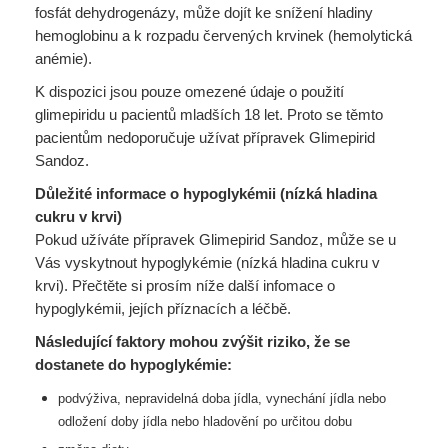
fosfát dehydrogenázy, může dojít ke snížení hladiny
hemoglobinu a k rozpadu červených krvinek (hemolytická
anémie).
K dispozici jsou pouze omezené údaje o použití
glimepiridu u pacientů mladších 18 let. Proto se těmto
pacientům nedoporučuje užívat přípravek Glimepirid
Sandoz.
Důležité informace o hypoglykémii (nízká hladina
cukru v krvi)
Pokud užíváte přípravek Glimepirid Sandoz, může se u
Vás vyskytnout hypoglykémie (nízká hladina cukru v
krvi). Přečtěte si prosím níže další infomace o
hypoglykémii, jejích příznacích a léčbě.
Následující faktory mohou zvýšit riziko, že se
dostanete do hypoglykémie:
podvýživa, nepravidelná doba jídla, vynechání jídla nebo
odložení doby jídla nebo
hladovění po určitou dobu