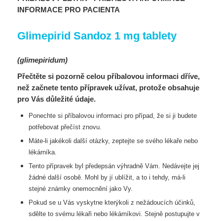
INFORMACE PRO PACIENTA
Glimepirid Sandoz 1 mg tablety
(glimepiridum)
Přečtěte si pozorně celou příbalovou informaci dříve,
než začnete tento přípravek užívat, protože obsahuje
pro Vás důležité údaje.
Ponechte si příbalovou informaci pro případ, že si ji budete
potřebovat přečíst znovu.
Máte-li jakékoli další otázky, zeptejte se svého lékaře nebo
lékárníka.
Tento přípravek byl předepsán výhradně Vám. Nedávejte jej
žádné další osobě. Mohl by jí
ublížit, a to i tehdy, má-li
stejné známky onemocnění jako Vy.
Pokud se u Vás vyskytne kterýkoli z nežádoucích účinků,
sdělte to svému lékaři nebo
lékárníkovi. Stejně postupujte v