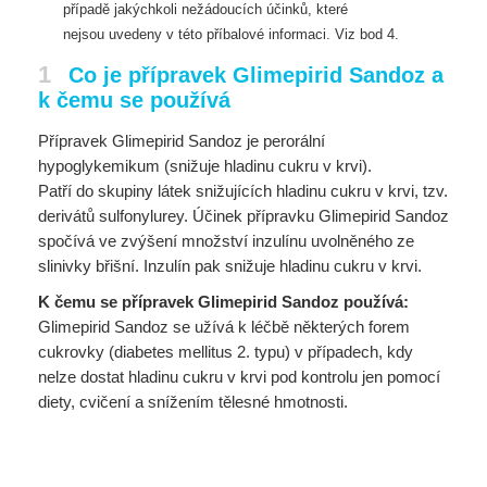
případě jakýchkoli nežádoucích účinků, které
nejsou
uvedeny v této příbalové informaci. Viz bod 4.
1
Co je přípravek Glimepirid Sandoz a
k čemu se používá
Přípravek Glimepirid Sandoz je perorální
hypoglykemikum (snižuje hladinu cukru v krvi).
Patří do skupiny látek snižujících hladinu cukru v krvi, tzv.
derivátů sulfonylurey. Účinek přípravku Glimepirid Sandoz
spočívá ve zvýšení množství inzulínu uvolněného ze
slinivky břišní. Inzulín pak snižuje hladinu cukru v krvi.
K čemu se přípravek Glimepirid Sandoz používá:
Glimepirid Sandoz se užívá k léčbě některých forem
cukrovky (diabetes mellitus 2. typu) v případech, kdy
nelze dostat hladinu cukru v krvi pod kontrolu jen pomocí
diety, cvičení a snížením tělesné hmotnosti.