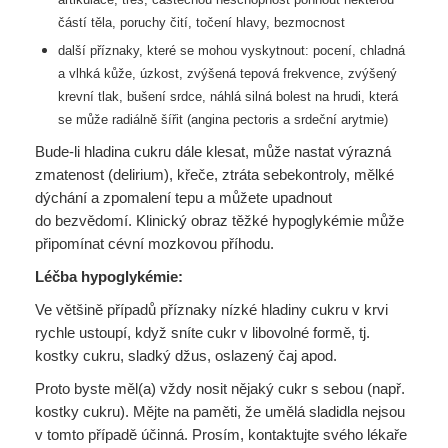
částí těla, poruchy čití, točení hlavy, bezmocnost
další příznaky, které se mohou vyskytnout: pocení, chladná
a vlhká kůže, úzkost,
zvýšená tepová frekvence, zvýšený
krevní tlak, bušení srdce, náhlá silná bolest na
hrudi, která
se může radiálně šířit (angina pectoris a srdeční arytmie)
Bude-li hladina cukru dále klesat, může nastat výrazná
zmatenost (delirium), křeče, ztráta sebekontroly, mělké
dýchání a zpomalení tepu a můžete upadnout
do bezvědomí. Klinický obraz těžké hypoglykémie může
připomínat cévní mozkovou příhodu.
Léčba hypoglykémie:
Ve většině případů příznaky nízké hladiny cukru v krvi
rychle ustoupí, když sníte cukr v libovolné formě, tj.
kostky cukru, sladký džus, oslazený čaj apod.
Proto byste měl(a) vždy nosit nějaký cukr s sebou (např.
kostky cukru). Mějte na paměti, že umělá sladidla nejsou
v tomto případě účinná. Prosím, kontaktujte svého lékaře