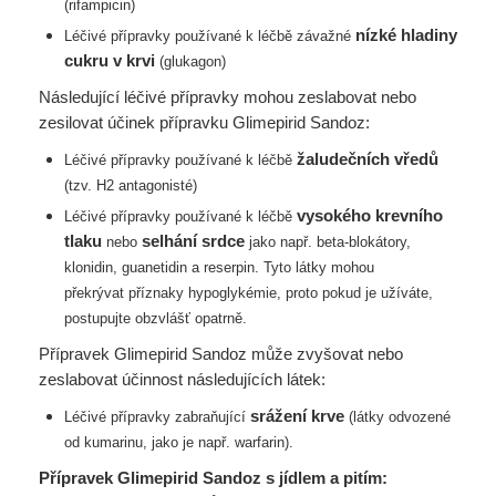
(rifampicin)
nízké hladiny
Léčivé přípravky používané k léčbě závažné
cukru v krvi
(glukagon)
Následující léčivé přípravky mohou zeslabovat nebo
zesilovat účinek přípravku Glimepirid Sandoz:
žaludečních vředů
Léčivé přípravky používané k léčbě
(tzv. H2 antagonisté)
vysokého krevního
Léčivé přípravky používané k léčbě
tlaku
selhání srdce
nebo
jako např. beta-blokátory,
klonidin, guanetidin a reserpin. Tyto látky mohou
překrývat
příznaky hypoglykémie, proto pokud je užíváte,
postupujte obzvlášť opatrně.
Přípravek Glimepirid Sandoz může zvyšovat nebo
zeslabovat účinnost následujících látek:
srážení krve
Léčivé přípravky zabraňující
(látky odvozené
od kumarinu, jako je např.
warfarin).
Přípravek Glimepirid Sandoz s jídlem a pitím: