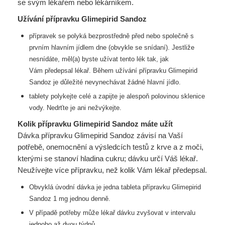
se svým lékařem nebo lékárníkem.
Užívání přípravku Glimepirid Sandoz
přípravek se polyká bezprostředně před nebo společně s
prvním hlavním jídlem dne
(obvykle se snídaní). Jestliže
nesnídáte, měl(a) byste užívat tento lék tak, jak
Vám
předepsal lékař. Během užívání přípravku Glimepirid
Sandoz je důležité nevynechávat
žádné hlavní jídlo.
tablety polykejte celé a zapijte je alespoň polovinou sklenice
vody. Nedrťte je ani
nežvýkejte.
Kolik přípravku Glimepirid Sandoz máte užít
Dávka přípravku Glimepirid Sandoz závisí na Vaší
potřebě, onemocnění a výsledcích testů z krve a z moči,
kterými se stanoví hladina cukru; dávku určí Váš lékař.
Neužívejte více přípravku, než kolik Vám lékař předepsal.
Obvyklá úvodní dávka je jedna tableta přípravku Glimepirid
Sandoz 1 mg jednou
denně.
V případě potřeby může lékař dávku zvyšovat v intervalu
jednoho až dvou týdnů.