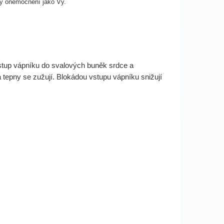
ky onemocnění jako Vy.
 vstup vápníku do svalových buněk srdce a
 tepny se zužují. Blokádou vstupu vápníku snižují