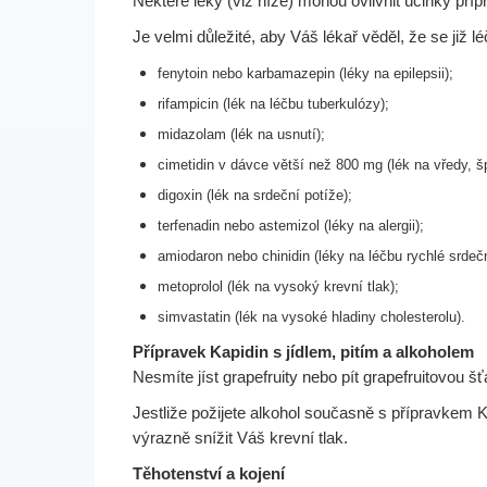
Některé léky (viz níže) mohou ovlivnit účinky příp
Je velmi důležité, aby Váš lékař věděl, že se již 
fenytoin nebo karbamazepin (léky na epilepsii);
rifampicin (lék na léčbu tuberkulózy);
midazolam (lék na usnutí);
cimetidin v dávce větší než 800 mg (lék na vředy, š
digoxin (lék na srdeční potíže);
terfenadin nebo astemizol (léky na alergii);
amiodaron nebo chinidin (léky na léčbu rychlé srdeč
metoprolol (lék na vysoký krevní tlak);
simvastatin (lék na vysoké hladiny cholesterolu).
Přípravek Kapidin s jídlem, pitím a alkoholem
Nesmíte jíst grapefruity nebo pít grapefruitovou š
Jestliže požijete alkohol současně s přípravkem K
výrazně snížit Váš krevní tlak.
Těhotenství a kojení