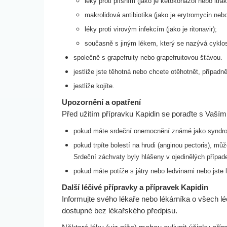
léky proti plísním (jako je ketokonazol nebo itra
makrolidová antibiotika (jako je erytromycin neb
léky proti virovým infekcím (jako je ritonavir);
současně s jiným lékem, který se nazývá cyklos
společně s grapefruity nebo grapefruitovou šťávou.
jestliže jste těhotná nebo chcete otěhotnět, případ
jestliže kojíte.
Upozornění a opatření
Před užitím přípravku Kapidin se poraďte s Vaším
pokud máte srdeční onemocnění známé jako syndro
pokud trpíte bolestí na hrudi (anginou pectoris), m
Srdeční
záchvaty byly hlášeny v ojedinělých případ
pokud máte potíže s játry nebo ledvinami nebo jste l
Další léčivé přípravky a přípravek Kapidin
Informujte svého lékaře nebo lékárníka o všech lé
dostupné bez lékařského předpisu.