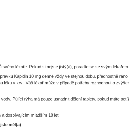
ů svého lékaře. Pokud si nejste jistý(á), poraďte se se svým lékaře
pravku Kapidin 10 mg denně vždy ve stejnou dobu, přednostně ráno n
éku v krvi. Váš lékař může v případě potřeby rozhodnout o zvýšení
e vody. Půlící rýha má pouze usnadnit dělení tablety, pokud máte potíž
 a dospívajícím mladším 18 let.
 jste měl(a)