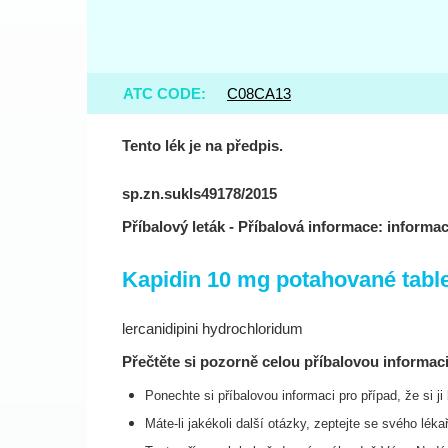
ATC CODE:
C08CA13
Tento lék je na předpis.
sp.zn.sukls49178/2015
Příbalový leták - Příbalová informace: informac
Kapidin 10 mg potahované tabl
lercanidipini hydrochloridum
Přečtěte si pozorně celou příbalovou informaci
Ponechte si příbalovou informaci pro případ, že si j
Máte-li jakékoli další otázky, zeptejte se svého léka