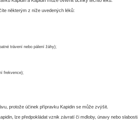
ravku Kapidin a Kapidin může ovlivnit účinky těchto léků.
léčíte některým z níže uvedených léků:
patné trávení nebo pálení žáhy);
ní frekvence);
ťávu, protože účinek přípravku Kapidin se může zvýšit.
apidin, lze předpokládat vznik závratí či mdloby, únavy nebo slabost