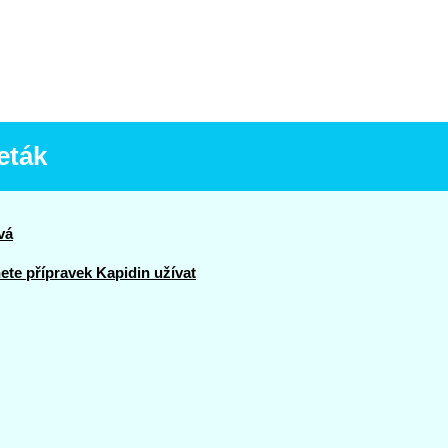
eták
vá
te přípravek Kapidin užívat