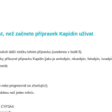
, než začnete přípravek Kapidin užívat
roukoli další složku tohoto přípravku
(uvedenou v bodě 6).
léky příbuzné přípravku Kapidin (jako je
amlodipin, nikardipin, felodipin, isradipi
horob:
du nebo progresivně se zhoršující);
ší dobou než jeden měsíc.
mu CYP3A4: