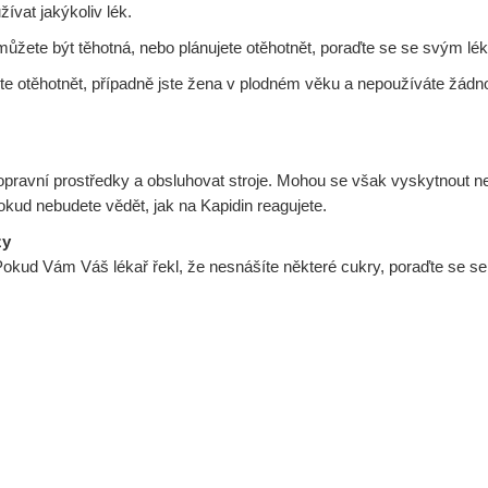
ívat jakýkoliv lék.
můžete být těhotná, nebo plánujete otěhotnět, poraďte se se svým lék
cete otěhotnět, případně jste žena v plodném věku a nepoužíváte žádn
dopravní prostředky a obsluhovat stroje. Mohou se však vyskytnout ne
dokud nebudete vědět, jak na Kapidin reagujete.
zy
okud Vám Váš lékař řekl, že nesnášíte některé cukry, poraďte se se