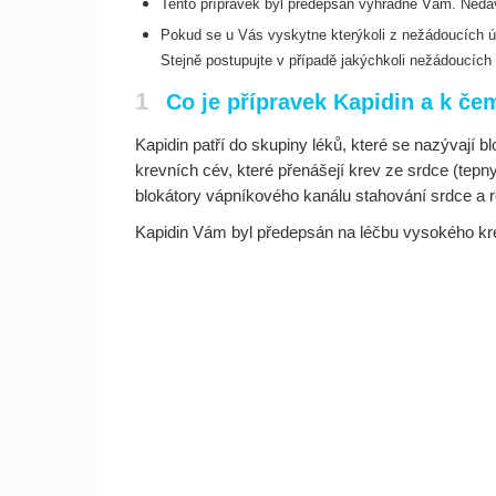
Tento přípravek byl předepsán výhradně Vám. Nedávej
Pokud se u Vás vyskytne kterýkoli z nežádoucích úč
S
tejně postupujte v případě jakýchkoli nežádoucích
1
Co je přípravek Kapidin a k če
Kapidin patří do skupiny léků, které se nazývají
krevních cév, které přenášejí krev ze srdce (tepn
blokátory vápníkového kanálu stahování srdce a roz
Kapidin Vám byl předepsán na léčbu vysokého kre