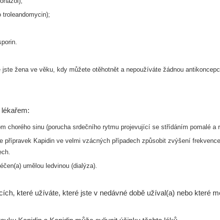
konazol);
o troleandomycin);
porin.
ně jste žena ve věku, kdy můžete otěhotnět
a nepoužíváte žádnou antikoncepc
 lékařem:
m chorého sinu (porucha srdečního rytmu
projevující se střídáním pomalé a r
ůže přípravek Kapidin ve velmi vzácných
případech způsobit zvýšení frekvence 
ech.
éčen(a) umělou ledvinou (dialýza).
cích, které užíváte, které jste v nedávné době užíval(a) nebo které m