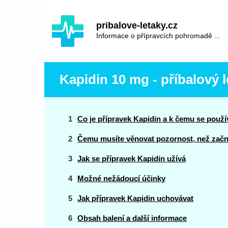
Hauptinhalt
Hlavní
pribalove-letaky.cz
navigace
Informace o přípravcích pohromadě ...
Kapidin 10 mg - příbalový l
Co je přípravek Kapidin a k čemu se použí
Čemu musíte věnovat pozornost, než začne
Jak se přípravek Kapidin užívá
Možné nežádoucí účinky
Jak přípravek Kapidin uchovávat
Obsah balení a další informace