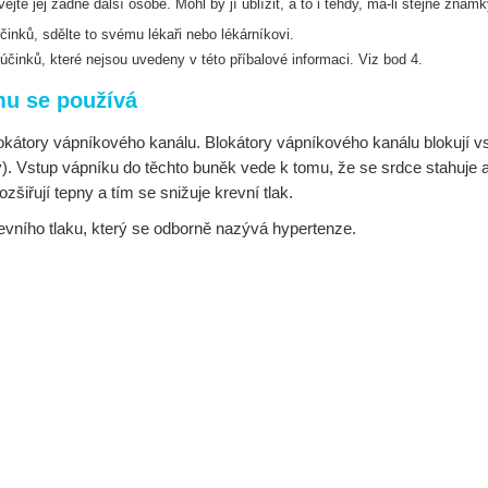
te jej žádné další osobě. Mohl by jí ublížit, a
to i tehdy, má-li stejné znám
inků, sdělte to svému lékaři nebo lékárníkovi.
 účinků, které nejsou uvedeny v této příbalové
informaci. Viz bod 4.
mu se používá
 blokátory vápníkového kanálu. Blokátory vápníkového kanálu blokují
y). Vstup vápníku do těchto buněk vede k tomu, že se srdce stahuje a
šiřují tepny a tím se snižuje krevní tlak.
vního tlaku, který se odborně nazývá hypertenze.