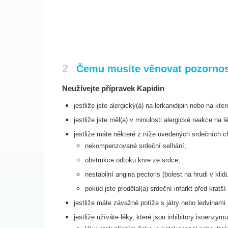
2
Čemu musíte věnovat pozornost
Neužívejte přípravek Kapidin
jestliže jste alergický(á) na lerkanidipin nebo na kte
jestliže jste měl(a) v minulosti alergické reakce na 
jestliže máte některé z níže uvedených srdečních c
nekompenzované srdeční selhání;
obstrukce odtoku krve ze srdce;
nestabilní angina pectoris (bolest na hrudi v kli
pokud jste prodělal(a) srdeční infarkt před krat
jestliže máte závažné potíže s játry nebo ledvinami.
jestliže užíváte léky, které jsou inhibitory isoenzy