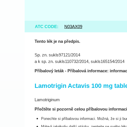
ATC CODE:
N03AX09
Tento lék je na předpis.
Sp. zn. sukls97121/2014
a k sp. zn. sukls110732/2014, sukls165154/2014
Příbalový leták - Příbalová informace: informac
Lamotrigin Actavis 100 mg
tabl
Lamotriginum
Přečtěte si pozorně celou příbalovou informaci
Ponechte si příbalovou informaci. Možná, že si ji bu
Máte-li jakékoliv další otázky, zeptejte se svého lék