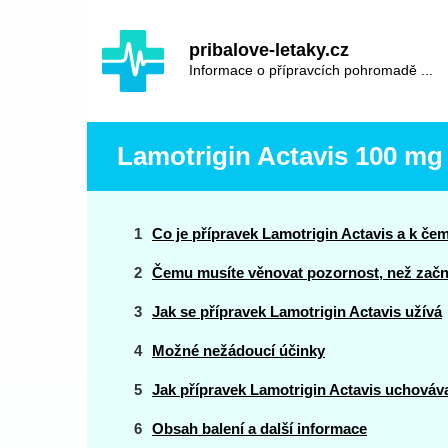
Hauptinhalt
Hlavní
pribalove-letaky.cz
navigace
Informace o přípravcích pohromadě ...
Lamotrigin Actavis 100 mg 
Co je přípravek Lamotrigin Actavis a k če
Čemu musíte věnovat pozornost, než začne
Jak se přípravek Lamotrigin Actavis užívá
Možné nežádoucí účinky
Jak přípravek Lamotrigin Actavis uchováv
Obsah balení a další informace