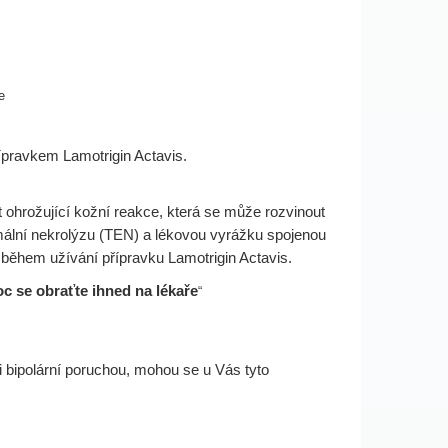
e
ípravkem Lamotrigin Actavis.
t ohrožující kožní reakce, která se může rozvinout
mální nekrolýzu (TEN) a lékovou vyrážku spojenou
r během užívání přípravku Lamotrigin Actavis.
c se obraťte ihned na lékaře
“
 bipolární poruchou, mohou se u Vás tyto