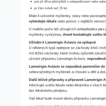
jste již dříve přemýšleli o sebepoškození nebo seb
je Vám méně než 25 let.
Máte-li úzkostné myšlenky, stavy nebo pozorujete-l
vyhledejte lékaře
nebo pomoc v nejbližší nemocni
U malého počtu lidí užívajících antiepileptika ja
myšlenky vyskytnou,
ihned kontaktujte svého l
Užíváte-li Lamotrigin Actavis na epilepsii
U některých typů epilepsie se záchvaty křečí mo
mít těžké záchvaty, které mohou způsobit závažné
užívání přípravku Lamotrigin Actavis,
neprodleně 
Lamotrigin Actavis se nepodává pacientům do 1
sebevražedných myšlenek a chování u dětí a dospí
Další léčivé přípravky a přípravek Lamotrigin A
Informujte svého lékaře nebo lékárníka o všech lé
bez lékařského předpisu.
Váš lékař bude muset dávku přípravku Lamotrigin Ac