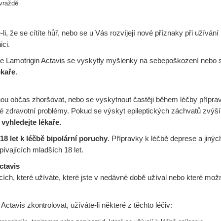
evraždě
i, že se cítíte hůř, nebo se u Vás rozvíjejí nové příznaky při užívání
ci.
ko je Lamotrigin Actavis se vyskytly myšlenky na sebepoškození nebo
ékaře
.
hou občas zhoršovat, nebo se vyskytnout častěji během léčby přípra
 zdravotní problémy. Pokud se výskyt epileptických záchvatů zvýší, 
vyhledejte lékaře.
8 let k léčbě bipolární poruchy
. Přípravky k léčbě deprese a jinýc
vajících mladších 18 let.
ctavis
cích, které užíváte, které jste v nedávné době užíval nebo které mož
tavis zkontrolovat, užíváte-li některé z těchto léčiv: