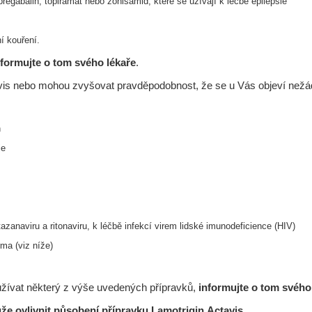
pregabalin, topiramat nebo zonisamid, které
se užívají k léčbě epilepsie
í kouření.
nformujte o tom svého lékaře
.
tavis nebo mohou zvyšovat pravděpodobnost, že se u Vás objeví nežá
h
ie
zanaviru a ritonaviru, k léčbě infekcí
virem lidské imunodeficience (HIV)
rma (viz níže)
 užívat některý z výše uvedených přípravků,
informujte o tom svého
že ovlivnit působení přípravku Lamotrigin Actavis