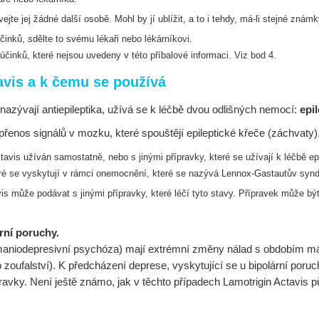
te jej žádné další osobě. Mohl by jí ublížit, a
to i tehdy, má-li stejné zná
inků, sdělte to svému lékaři nebo lékárníkovi.
účinků, které nejsou uvedeny v této příbalové
informaci. Viz bod 4.
avis a k čemu se používá
e nazývají antiepileptika, užívá se k léčbě dvou odlišných nemocí:
epi
přenos signálů v mozku, které spouštějí epileptické křeče (záchvaty)
ctavis užíván samostatně, nebo s jinými
přípravky, které se užívají k léčbě e
eré se vyskytují v rámci onemocnění, které se
nazývá Lennox-Gastautův syn
vis může podávat s jinými přípravky, které
léčí tyto stavy. Přípravek může b
rní poruchy.
maniodepresivní psychóza) mají extrémní změny nálad s obdobím mán
 zoufalství). K předcházení deprese, vyskytující se u bipolární poru
pravky. Není ještě známo, jak v těchto případech Lamotrigin Actavis 