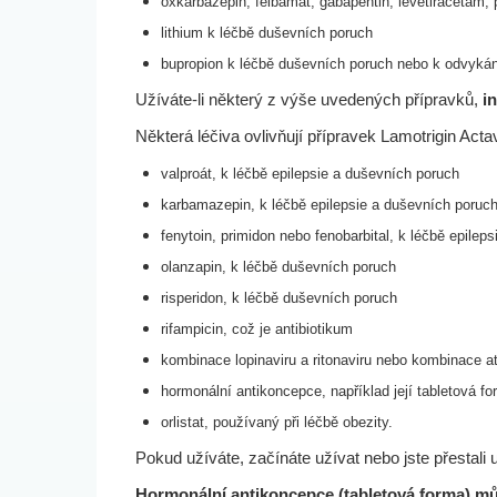
oxkarbazepin, felbamat, gabapentin, levetiracetam, 
lithium k léčbě duševních poruch
bupropion k léčbě duševních poruch nebo k odvykán
Užíváte-li některý z výše uvedených přípravků,
i
Některá léčiva ovlivňují přípravek Lamotrigin Ac
valproát, k léčbě epilepsie a duševních poruch
karbamazepin, k léčbě epilepsie a duševních poruc
fenytoin, primidon nebo fenobarbital, k léčbě epileps
olanzapin, k léčbě duševních poruch
risperidon, k léčbě duševních poruch
rifampicin, což je antibiotikum
kombinace lopinaviru a ritonaviru nebo kombinace ata
hormonální antikoncepce, například její tabletová fo
orlistat, používaný při léčbě obezity.
Pokud užíváte, začínáte užívat nebo jste přestali
Hormonální antikoncepce (tabletová forma) mů