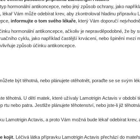
typ hormonální antikoncepce, nebo jiný způsob ochrany, jako napříkla
t, lékař Vám může odebírat krev, aby zkontroloval hladinu přípravku L
cepce,
informujte o tom svého lékaře
, který Vám doporučí nejvhodně
inku hormonální antikoncepce, ačkoliv je nepravděpodobné, že by sníž
uačního cyklu, jako například častější krvácení, nebo špinění mezi
vlivňuje způsob účinku antikoncepce.
 můžete být těhotná, nebo plánujete otěhotnět, poraďte se se svým l
te těhotná. U dětí matek, které užívaly Lamotrigin Actavis v období 
rtu nebo patra. Jestliže plánujete těhotenství, nebo jste-li již těhot
u Lamotrigin Actavis, a proto Vám možná bude lékař odebírat krev, a
e kojit
. Léčivá látka přípravku Lamotrigin Actavis přechází do mateř