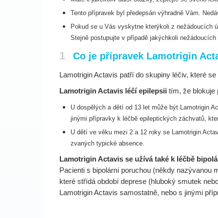
Tento přípravek byl předepsán výhradně Vám. Nedávej
Pokud se u Vás vyskytne kterýkoli z nežádoucích úč
Stejně postupujte v případě jakýchkoli nežádoucích 
1
Co je přípravek Lamotrigin Act
Lamotrigin Actavis patří do skupiny léčiv, které s
Lamotrigin Actavis léčí epilepsii
tím, že blokuje 
U dospělých a dětí od 13 let může být Lamotrigin A
jinými
přípravky k léčbě epileptických záchvatů, kt
U dětí ve věku mezi 2 a 12 roky se Lamotrigin Acta
zvaných
typické absence.
Lamotrigin Actavis se užívá také k léčbě bipolá
Pacienti s bipolární poruchou (někdy nazývanou 
které střídá období deprese (hluboký smutek nebo
Lamotrigin Actavis samostatně, nebo s jinými pří