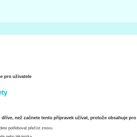
e pro uživatele
ety
 dříve, než začnete tento přípravek užívat, protože obsahuje pro 
dete potřebovat přečíst znovu.
aře nebo lékárníka.