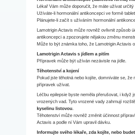
Lékař Vám může doporučit, že máte užívat určitý 
Užíváte-li hormonální antikoncepci ve formě table
Plánujete-li začít s užíváním hormonální antikon
Lamotrigin Actavis může rovněž ovlivnit způsob úč
antikoncepci a zpozorujete nějakou změnu menstr
Může to být známka toho, že Lamotrigin Actavis o
Lamotrigin Actavis s jídlem a pitím
Přípravek může být užíván nezávisle na jídle.
Těhotenství a kojení
Pokud jste těhotná nebo kojíte, domníváte se, že
přípravek užívat.
Léčbu epilepsie byste neměla přerušovat, i když js
vrozených vad. Tyto vrozené vady zahrnují rozštěp 
kyselinu listovou
.
Těhotenství může rovněž změnit účinnost přípravk
Actavis a podle ní Vám upravil dávku.
Informujte svého lékaře, zda kojíte, nebo budet