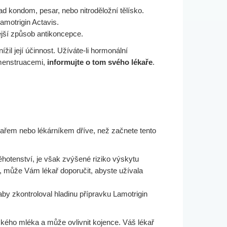
d kondom, pesar, nebo nitroděložní tělísko.
amotrigin Actavis.
jší způsob antikoncepce.
il její účinnost. Užíváte-li hormonální
 menstruacemi,
informujte o tom svého lékaře
.
ékařem nebo lékárníkem dříve, než začnete tento
těhotenství, je však zvýšené riziko výskytu
ná, může Vám lékař doporučit, abyste užívala
by zkontroloval hladinu přípravku Lamotrigin
ského mléka a může ovlivnit kojence. Váš lékař