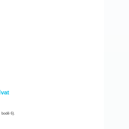
ívat
 bodě 6).