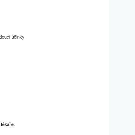
doucí účinky:
 lékaře
.