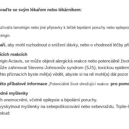
poraďte se svým lékařem nebo lékárníkem:
užíval/a lamotrigin nebo jiné přípravky
k léčbě bipolární poruchy nebo epilepsi
trigin.
aři
, aby mohl rozhodnout o snížení dávky, nebo o vhodnosti léčby př
ících reakcích
gin Actavis, se může objevit alergická reakce nebo potenciálně živo
 může zahrnovat Stevens-Johnsonův syndrom (SJS), toxickou epider
hto příznacích byste měl(a) vědět, abyste si na ně mohl(a) dát pozo
této příbalové informace
pro pomo
„Potenciálně život
ohrožující reakce:
edné myšlenky
ch onemocnění, včetně epilepsie a bipolární poruchy.
vyskytnout myšlenky na sebepoškozování nebo sebevraždu. Trpíte-li
pokud: