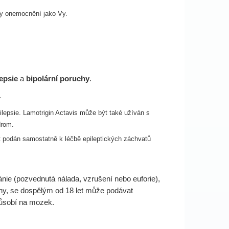
mky onemocnění jako Vy.
lepsie
a
bipolární poruchy
.
.
pilepsie. Lamotrigin Actavis může být také užíván s
drom.
ýt podán samostatně k léčbě epileptických záchvatů
ie (pozvednutá nálada, vzrušení nebo euforie),
chy, se dospělým od 18 let může podávat
působí na mozek.