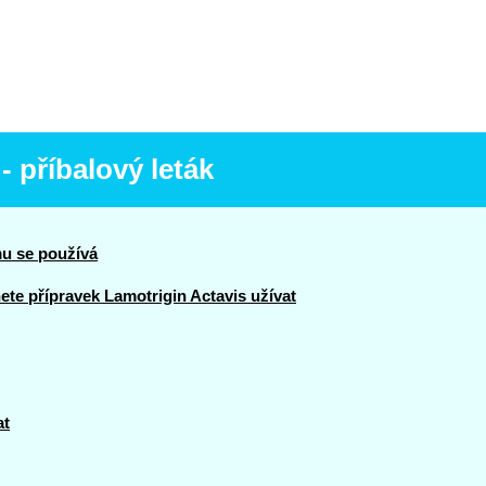
- příbalový leták
mu se používá
te přípravek Lamotrigin Actavis užívat
at