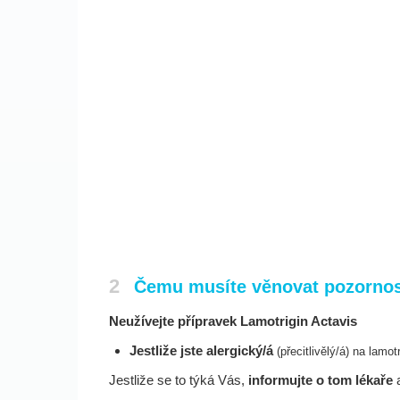
2
Čemu musíte věnovat pozornost
Neužívejte přípravek Lamotrigin Actavis
Jestliže jste alergický/á
(přecitlivělý/á) na lamot
Jestliže se to týká Vás,
informujte o tom lékaře
a