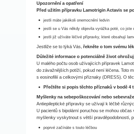
Upozornění a opatření
Před užitím přípravku Lamotrigin Actavis se 
jestli máte jakékoli onemocnění ledvin
jestli se u Vás někdy objevila vyrážka poté, co jste 
jestli již užíváte léčivé přípravky, které obsahují lamo
Jestliže se to týká Vás,
řekněte o tom svému lék
Důležité informace o potenciálně život ohrožuj
U malého počtu osob užívajících přípravek Lamotri
do závažnějších potíží, pokud není léčena. Toto
s eosinofilií a celkovými příznaky (DRESS). O těc
Přečtěte si popis těchto příznaků v bodě 4 
Myšlenky na sebepoškozování nebo sebevraž
Antiepileptické přípravky se užívají k léčbě různý
U pacientů s bipolární poruchou se mohou občas 
myšlenky vyskytnout s větší pravděpodobností, 
poprvé začínáte s touto léčbou