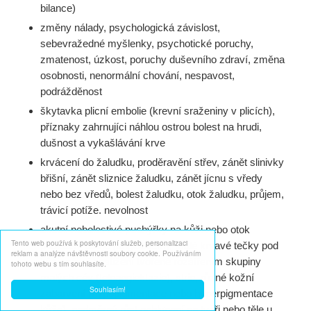
bilance)
změny nálady, psychologická závislost,
sebevražedné myšlenky, psychotické poruchy,
zmatenost, úzkost, poruchy duševního zdraví, změna
osobnosti, nenormální chování, nespavost,
podrážděnost
škytavka plicní embolie (krevní sraženiny v plicích),
příznaky zahrnujíci náhlou ostrou bolest na hrudi,
dušnost a vykašlávání krve
krvácení do žaludku, proděravění střev, zánět slinivky
břišní, zánět sliznice žaludku, zánět jícnu s vředy
nebo bez vředů, bolest žaludku, otok žaludku, průjem,
trávicí potíže. nevolnost
akutní nebolestivé puchýřky na kůži nebo otok
Tento web používá k poskytování služeb, personalizaci
podkožní tkáně (angioedém), malé krvavé tečky pod
reklam a analýze návštěvnosti soubory cookie. Používáním
kůží, cévní postižení tvořené rozšířením skupiny
tohoto webu s tím souhlasíte.
malých cév (teleangiektazie), strie, různé kožní
Souhlasím!
zabarvení (hypopigmentace nebo hyperpigmentace
kůže), nadměrný růst ochlupení na tváři nebo těle u