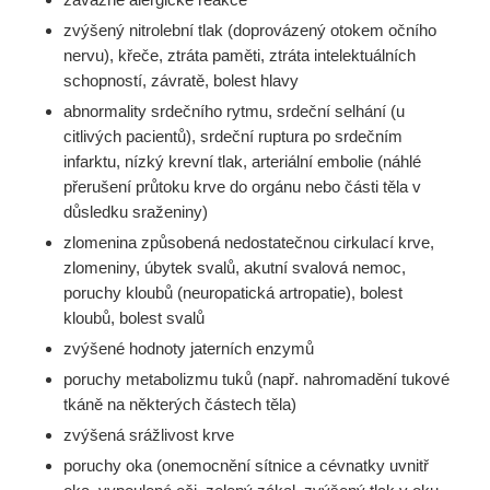
zvýšený nitrolební tlak (doprovázený otokem očního
nervu), křeče, ztráta paměti, ztráta intelektuálních
schopností, závratě, bolest hlavy
abnormality srdečního rytmu, srdeční selhání (u
citlivých pacientů), srdeční ruptura po srdečním
infarktu, nízký krevní tlak, arteriální embolie (náhlé
přerušení průtoku krve do orgánu nebo části těla v
důsledku sraženiny)
zlomenina způsobená nedostatečnou cirkulací krve,
zlomeniny, úbytek svalů, akutní svalová nemoc,
poruchy kloubů (neuropatická artropatie), bolest
kloubů, bolest svalů
zvýšené hodnoty jaterních enzymů
poruchy metabolizmu tuků (např. nahromadění tukové
tkáně na některých částech těla)
zvýšená srážlivost krve
poruchy oka (onemocnění sítnice a cévnatky uvnitř