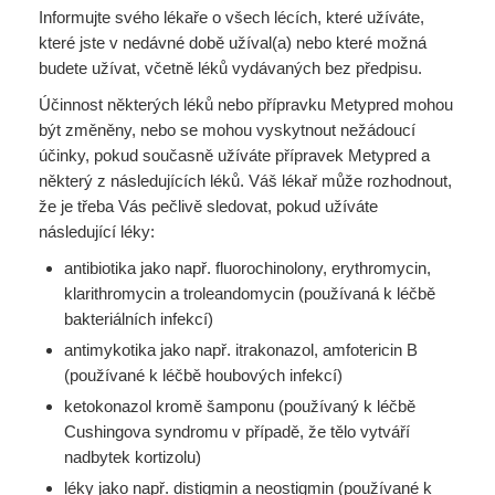
Informujte svého lékaře o všech lécích, které užíváte,
které jste v nedávné době užíval(a) nebo které možná
budete užívat, včetně léků vydávaných bez předpisu.
Účinnost některých léků nebo přípravku Metypred mohou
být změněny, nebo se mohou vyskytnout nežádoucí
účinky, pokud současně užíváte přípravek Metypred a
některý z následujících léků. Váš lékař může rozhodnout,
že je třeba Vás pečlivě sledovat, pokud užíváte
následující léky:
antibiotika jako např. fluorochinolony, erythromycin,
klarithromycin a troleandomycin (používaná k léčbě
bakteriálních infekcí)
antimykotika jako např. itrakonazol, amfotericin B
(používané k léčbě houbových infekcí)
ketokonazol kromě šamponu (používaný k léčbě
Cushingova syndromu v případě, že tělo vytváří
nadbytek kortizolu)
léky jako např. distigmin a neostigmin (používané k