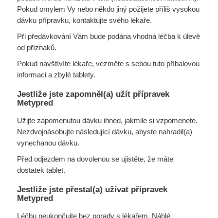
Pokud omylem Vy nebo někdo jiný požijete příliš vysokou
dávku přípravku, kontaktujte svého lékaře.
Při předávkování Vám bude podána vhodná léčba k úlevě
od příznaků.
Pokud navštívíte lékaře, vezměte s sebou tuto příbalovou
informaci a zbylé tablety.
Jestliže jste zapomněl(a) užít přípravek
Metypred
Užijte zapomenutou dávku ihned, jakmile si vzpomenete.
Nezdvojnásobujte následující dávku, abyste nahradil(a)
vynechanou dávku.
Před odjezdem na dovolenou se ujistěte, že máte
dostatek tablet.
Jestliže jste přestal(a) užívat přípravek
Metypred
Léčbu neukončujte bez porady s lékařem. Náhlé