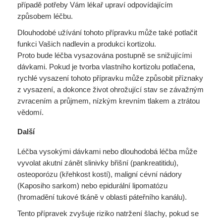
případě potřeby Vám lékař upraví odpovídajícím
způsobem léčbu.
Dlouhodobé užívání tohoto přípravku může také potlačit
funkci Vašich nadlevin a produkci kortizolu.
Proto bude léčba vysazována postupně se snižujícími
dávkami. Pokud je tvorba vlastního kortizolu potlačena,
rychlé vysazení tohoto přípravku může způsobit příznaky
z vysazení, a dokonce život ohrožující stav se závažným
zvracením a průjmem, nízkým krevním tlakem a ztrátou
vědomí.
Další
Léčba vysokými dávkami nebo dlouhodobá léčba může
vyvolat akutní zánět slinivky břišní (pankreatitidu),
osteoporózu (křehkost kostí), maligní cévní nádory
(Kaposiho sarkom) nebo epidurální lipomatózu
(hromadění tukové tkáně v oblasti páteřního kanálu).
Tento přípravek zvyšuje riziko natržení šlachy, pokud se