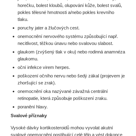
horečku, bolest kloubů, olupování kůže, bolest svalů,
pokles tělesné hmotnosti a/nebo pokles krevního
tlaku.
poruchy jater a žlučových cest.
onemocnění nervového systému způsobující např.
necitlivost, těžkou únavu nebo svalovou slabost.
glaukom (zvýšený tlak v oku) nebo rodinná anamnéza
glaukomu.
oční infekce virem herpes.
poškození očního nervu nebo šedý zákal (projevem je
zhoršující se zrak).
onemocnění oka nazývané závažná centrální
retinopatie, která způsobuje poškození zraku.
poranění hlavy.
Svalové příznaky
Vysoké dávky kortikosteroidů mohou vyvolat akutní
svalové onemocnění postihující celé tělo a vést dokonce