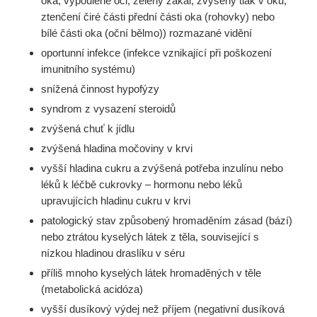
oka, vypoulené oči, zelený zákal, zvýšený tlak v oku,
ztenčení čiré části přední části oka (rohovky) nebo
bílé části oka (oční bělmo)) rozmazané vidění
oportunní infekce (infekce vznikající při poškození
imunitního systému)
snížená činnost hypofýzy
syndrom z vysazení steroidů
zvýšená chuť k jídlu
zvýšená hladina močoviny v krvi
vyšší hladina cukru a zvýšená potřeba inzulínu nebo
léků k léčbě cukrovky – hormonu nebo léků
upravujících hladinu cukru v krvi
patologický stav způsobený hromaděním zásad (bází)
nebo ztrátou kyselých látek z těla, související s
nízkou hladinou draslíku v séru
příliš mnoho kyselých látek hromaděných v těle
(metabolická acidóza)
vyšší dusíkový výdej než příjem (negativní dusíková