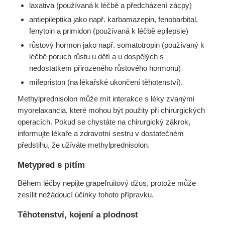
laxativa (používaná k léčbě a předcházení zácpy)
antiepileptika jako např. karbamazepin, fenobarbital,
fenytoin a primidon (používaná k léčbě epilepsie)
růstový hormon jako např. somatotropin (používaný k
léčbě poruch růstu u dětí a u dospělých s
nedostatkem přirozeného růstového hormonu)
mifepriston (na lékařské ukončení těhotenství).
Methylprednisolon může mít interakce s léky zvanými
myorelaxancia, které mohou být použity při chirurgických
operacích. Pokud se chystáte na chirurgický zákrok,
informujte lékaře a zdravotní sestru v dostatečném
předstihu, že užíváte methylprednisolon.
Metypred s pitím
Během léčby nepijte grapefruitový džus, protože může
zesílit nežádoucí účinky tohoto přípravku.
Těhotenství, kojení a plodnost