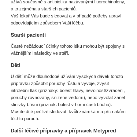
užívá současně s antibiotiky nazývanými fluorochinolony,
a to zejména u starších pacientů.
Váš lékař Vás bude sledovat a v případě potřeby upraví
odpovídajícím způsobem Vaši léčbu.
Starší pacienti
Časté nežádoucí účinky tohoto léku mohou být spojeny s
vážnějšími následky ve stáří.
Děti
U dětí může dlouhodobé užívání vysokých dávek tohoto
přípravku způsobit poruchy růstu a vývoje, zvýšit
nitrolební tlak (příznaky: bolest hlavy, nevolnost/zvracení,
poruchy rovnováhy, snížené vědomí), nebo vyvolat zánět
slinivky břišní (příznak: bolest v horní části břicha).
Musíte dítě pečlivě sledovat, kvůli známkám a příznakům
těchto poruch.
Další léčivé přípravky a přípravek Metypred