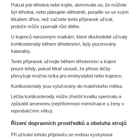
Pokud jste těhotná nebo kojíte, domníváte se, že můžete
být těhotná, nebo plánujete otěhotnět, poraďte se se svým
lékařem dříve, než začnete tento přípravek užívat,
protože může zpomalit růst dítěte.
U kojenců narozeným matkám, které dlouhodobě užívaly
kortikosteroidy během těhotenství, byly pozorovány
katarakty.
Tento přípravek užívejte během těhotenství a kojení
pouze tehdy, pokud lékař usoudí, že přínos léčby
převyšuje možná rizika pro embryo/plod nebo kojence.
Kortikosteroidy jsou vylučovány do mateřského mléka.
Léčba kortikosteroidy může zhoršit kvalitu spermatu a
způsobit amenoreu (nepřítomnost menstruace u ženy v
reprodukčním věku).
Řízení dopravních prostředků a obsluha strojů
Při užívání tohoto přípravku se mohou vyskytnout