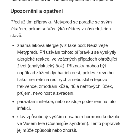
Upozornění a opatření
Před užitím přípravku Metypred se poraďte se svým
lékařem, pokud se Vás týká některý z následujících
stavů:
známá léková alergie (viz také bod: Neužívejte
Metypred). Při užívání tohoto přípravku se vyskytly
alergické reakce, ve vzácných případech ohrožující
život (anafylaktický šok). Příznaky mohou být
například zúžení dýchacích cest, pokles krevního
tlaku, nezřetelná řeč, rychlá nebo slabá tepová
frekvence, zmodrání kůže, rtů a nehtových lůžek,
průjem, nevolnost a zvracení.
parazitární infekce, nebo existuje podezření na tuto
infekci.
stav způsobený vyšším obsahem hormonu kortizolu
ve Vašem těle (Cushingův syndrom). Tento přípravek
jej může způsobit nebo zhoršit.