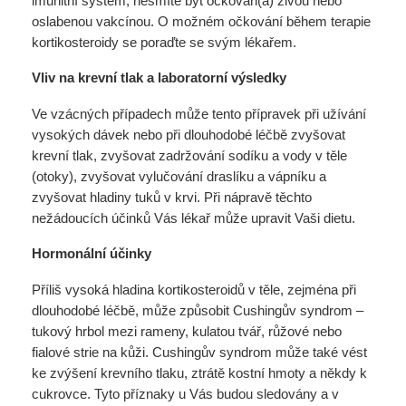
imunitní systém, nesmíte být očkován(a) živou nebo
oslabenou vakcínou. O možném očkování během terapie
kortikosteroidy se poraďte se svým lékařem.
Vliv na krevní tlak a laboratorní výsledky
Ve vzácných případech může tento přípravek při užívání
vysokých dávek nebo při dlouhodobé léčbě zvyšovat
krevní tlak, zvyšovat zadržování sodíku a vody v těle
(otoky), zvyšovat vylučování draslíku a vápníku a
zvyšovat hladiny tuků v krvi. Při nápravě těchto
nežádoucích účinků Vás lékař může upravit Vaši dietu.
Hormonální účinky
Příliš vysoká hladina kortikosteroidů v těle, zejména při
dlouhodobé léčbě, může způsobit Cushingův syndrom –
tukový hrbol mezi rameny, kulatou tvář, růžové nebo
fialové strie na kůži. Cushingův syndrom může také vést
ke zvýšení krevního tlaku, ztrátě kostní hmoty a někdy k
cukrovce. Tyto příznaky u Vás budou sledovány a v