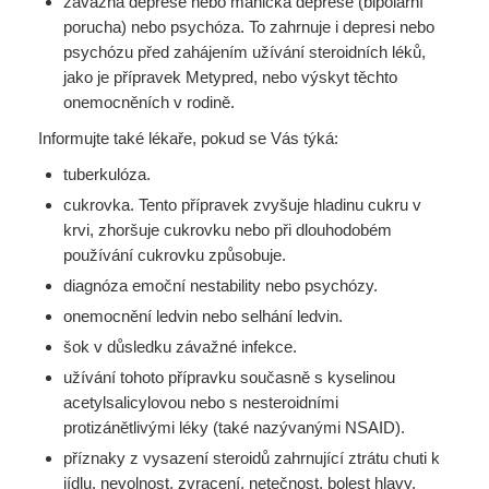
závažná deprese nebo manická deprese (bipolární
porucha) nebo psychóza. To zahrnuje i depresi nebo
psychózu před zahájením užívání steroidních léků,
jako je přípravek Metypred, nebo výskyt těchto
onemocněních v rodině.
Informujte také lékaře, pokud se Vás týká:
tuberkulóza.
cukrovka. Tento přípravek zvyšuje hladinu cukru v
krvi, zhoršuje cukrovku nebo při dlouhodobém
používání cukrovku způsobuje.
diagnóza emoční nestability nebo psychózy.
onemocnění ledvin nebo selhání ledvin.
šok v důsledku závažné infekce.
užívání tohoto přípravku současně s kyselinou
acetylsalicylovou nebo s nesteroidními
protizánětlivými léky (také nazývanými NSAID).
příznaky z vysazení steroidů zahrnující ztrátu chuti k
jídlu, nevolnost, zvracení, netečnost, bolest hlavy,