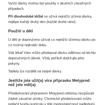
Vyšší dávky mohou být použity v akutních závažných
případech.
Při dlouhodobé léčbě
se užívá nejnižší účinná dávka,
nejlépe každý druhý den (každé druhé ráno).
Použití u dětí
U dětí je doporučeno užívat co nejnižší účinnou dávku po
co možná nejkratší dobu.
Váš lékař Vám může předepsat dávku odlišnou od těchto
doporučených dávek. Vždy pečlivě dodržujte jeho
pokyny.
Tabletu lze rozdělit na stejné dávky.
Jestliže jste užil(a) více přípravku Metypred
než jste měl(a)
Předávkování přípravkem Metypred většinou nezpůsobí
žádné závažné účinky. Chronické předávkování může
potlačit tvorbu kortizolu v těle (nedostatečnost nadledvin).