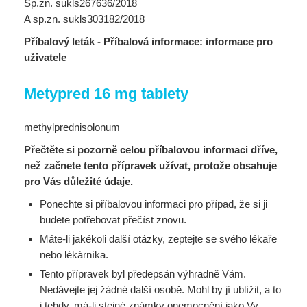
Sp.zn. sukls267636/2018
A sp.zn. sukls303182/2018
Příbalový leták - Příbalová informace: informace pro
uživatele
Metypred 16 mg tablety
methylprednisolonum
Přečtěte si pozorně celou příbalovou informaci dříve,
než začnete tento přípravek užívat, protože obsahuje
pro Vás důležité údaje.
Ponechte si příbalovou informaci pro případ, že si ji
budete potřebovat přečíst znovu.
Máte-li jakékoli další otázky, zeptejte se svého lékaře
nebo lékárníka.
Tento přípravek byl předepsán výhradně Vám.
Nedávejte jej žádné další osobě. Mohl by jí ublížit, a to
i tehdy, má-li stejné známky onemocnění jako Vy.