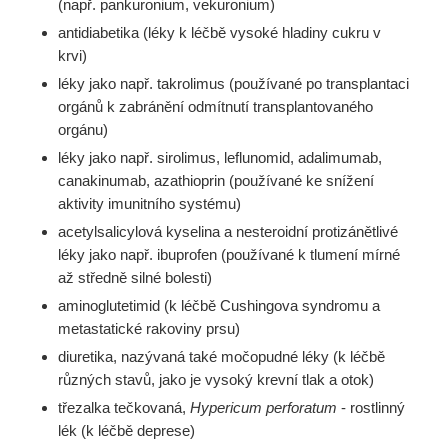
(např. pankuronium, vekuronium)
antidiabetika (léky k léčbě vysoké hladiny cukru v
krvi)
léky jako např. takrolimus (používané po transplantaci
orgánů k zabránění odmítnutí transplantovaného
orgánu)
léky jako např. sirolimus, leflunomid, adalimumab,
canakinumab, azathioprin (používané ke snížení
aktivity imunitního systému)
acetylsalicylová kyselina a nesteroidní protizánětlivé
léky jako např. ibuprofen (používané k tlumení mírné
až středně silné bolesti)
aminoglutetimid (k léčbě Cushingova syndromu a
metastatické rakoviny prsu)
diuretika, nazývaná také močopudné léky (k léčbě
různých stavů, jako je vysoký krevní tlak a otok)
třezalka tečkovaná,
Hypericum perforatum
- rostlinný
lék (k léčbě deprese)