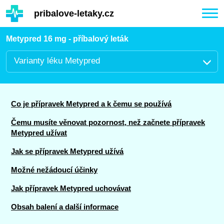
Hauptinhalt
pribalove-letaky.cz
Togg
navi
Metypred 16 mg - příbalový leták
Varianty léku Metypred
Co je přípravek Metypred a k čemu se používá
Čemu musíte věnovat pozornost, než začnete přípravek
Metypred užívat
Jak se přípravek Metypred užívá
Možné nežádoucí účinky
Jak přípravek Metypred uchovávat
Obsah balení a další informace