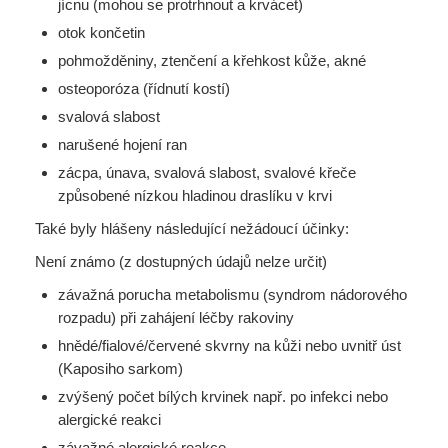
jícnu (mohou se protrhnout a krvácet)
otok končetin
pohmožděniny, ztenčení a křehkost kůže, akné
osteoporóza (řídnutí kostí)
svalová slabost
narušené hojení ran
zácpa, únava, svalová slabost, svalové křeče
způsobené nízkou hladinou draslíku v krvi
Také byly hlášeny následující nežádoucí účinky:
Není známo (z dostupných údajů nelze určit)
závažná porucha metabolismu (syndrom nádorového
rozpadu) při zahájení léčby rakoviny
hnědé/fialové/červené skvrny na kůži nebo uvnitř úst
(Kaposiho sarkom)
zvýšený počet bílých krvinek např. po infekci nebo
alergické reakci
závažné alergické reakce