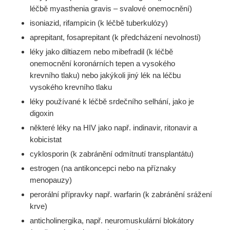
léčbě myasthenia gravis – svalové onemocnění)
isoniazid, rifampicin (k léčbě tuberkulózy)
aprepitant, fosaprepitant (k předcházení nevolnosti)
léky jako diltiazem nebo mibefradil (k léčbě
onemocnění koronárních tepen a vysokého
krevního tlaku) nebo jakýkoli jiný lék na léčbu
vysokého krevního tlaku
léky používané k léčbě srdečního selhání, jako je
digoxin
některé léky na HIV jako např. indinavir, ritonavir a
kobicistat
cyklosporin (k zabránění odmítnutí transplantátu)
estrogen (na antikoncepci nebo na příznaky
menopauzy)
perorální přípravky např. warfarin (k zabránění srážení
krve)
anticholinergika, např. neuromuskulární blokátory