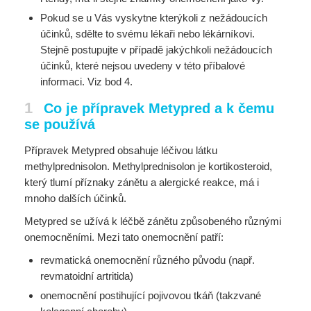
Pokud se u Vás vyskytne kterýkoli z nežádoucích
účinků, sdělte to svému lékaři nebo lékárníkovi.
Stejně postupujte v případě jakýchkoli nežádoucích
účinků, které nejsou uvedeny v této příbalové
informaci. Viz bod 4.
1
Co je přípravek Metypred a k čemu
se používá
Přípravek Metypred obsahuje léčivou látku
methylprednisolon. Methylprednisolon je kortikosteroid,
který tlumí příznaky zánětu a alergické reakce, má i
mnoho dalších účinků.
Metypred se užívá k léčbě zánětu způsobeného různými
onemocněními. Mezi tato onemocnění patří:
revmatická onemocnění různého původu (např.
revmatoidní artritida)
onemocnění postihující pojivovou tkáň (takzvané