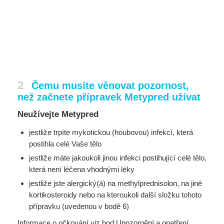
2
Čemu musíte věnovat pozornost,
než začnete přípravek Metypred užívat
Neužívejte Metypred
jestliže trpíte mykotickou (houbovou) infekcí, která
postihla celé Vaše tělo
jestliže máte jakoukoli jinou infekci postihující celé tělo,
která není léčena vhodnými léky
jestliže jste alergický(á) na methylprednisolon, na jiné
kortikosteroidy nebo na kteroukoli další složku tohoto
přípravku (uvedenou v bodě 6)
Informace o očkování viz bod Upozornění a opatření.