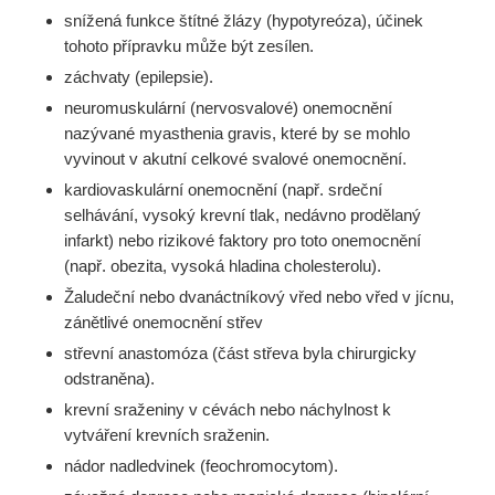
snížená funkce štítné žlázy (hypotyreóza), účinek
tohoto přípravku může být zesílen.
záchvaty (epilepsie).
neuromuskulární (nervosvalové) onemocnění
nazývané myasthenia gravis, které by se mohlo
vyvinout v akutní celkové svalové onemocnění.
kardiovaskulární onemocnění (např. srdeční
selhávání, vysoký krevní tlak, nedávno prodělaný
infarkt) nebo rizikové faktory pro toto onemocnění
(např. obezita, vysoká hladina cholesterolu).
Žaludeční nebo dvanáctníkový vřed nebo vřed v jícnu,
zánětlivé onemocnění střev
střevní anastomóza (část střeva byla chirurgicky
odstraněna).
krevní sraženiny v cévách nebo náchylnost k
vytváření krevních sraženin.
nádor nadledvinek (feochromocytom).