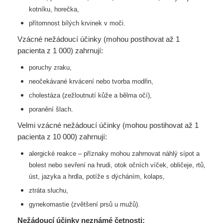
kotníku, horečka,
přítomnost bílých krvinek v moči.
Vzácné nežádoucí účinky (mohou postihovat až 1
pacienta z 1 000) zahrnují:
poruchy zraku,
neočekávané krvácení nebo tvorba modřin,
cholestáza (zežloutnutí kůže a bělma očí),
poranění šlach.
Velmi vzácné nežádoucí účinky (mohou postihovat až 1
pacienta z 10 000) zahrnují:
alergické reakce – příznaky mohou zahrnovat náhlý sípot a
bolest nebo sevření na hrudi, otok
očních víček, obličeje, rtů,
úst, jazyka a hrdla, potíže s dýcháním, kolaps,
ztráta sluchu,
gynekomastie (zvětšení prsů u mužů).
Nežádoucí účinky neznámé četnosti: