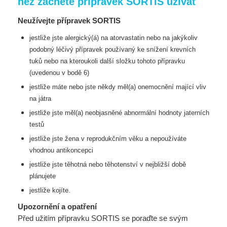
než začnete přípravek SORTIS užívat
Neužívejte přípravek SORTIS
jestliže jste alergický(á) na atorvastatin nebo na jakýkoliv
podobný léčivý přípravek používaný
ke snížení krevních
tuků nebo na kteroukoli další složku tohoto přípravku
(uvedenou v bodě 6)
jestliže máte nebo jste někdy měl(a) onemocnění mající vliv
na játra
jestliže jste měl(a) neobjasněné abnormální hodnoty jaterních
testů
jestliže jste žena v reprodukčním věku a nepoužíváte
vhodnou antikoncepci
jestliže jste těhotná nebo těhotenství v nejbližší době
plánujete
jestliže kojíte.
Upozornění a opatření
Před užitím přípravku SORTIS se poraďte se svým