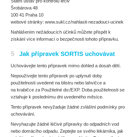
Státní ústav pro kontrolu léčiv
Šrobárova 48
100 41 Praha 10
webové stránky: www.sukl.cz/nahlasit-nezadouci-ucinek
Nahlášením nežádoucích účinků můžete přispět k
získání více informací o bezpečnosti tohoto přípravku.
5
Jak přípravek SORTIS uchovávat
Uchovávejte tento přípravek mimo dohled a dosah dětí.
Nepoužívejte tento přípravek po uplynutí doby
použitelnosti uvedené na blistru nebo lahvičce a
na krabičce za Použitelné do:/EXP. Doba použitelnosti se
vztahuje k poslednímu dni uvedeného měsíce.
Tento přípravek nevyžaduje žádné zvláštní podmínky pro
uchovávání.
Nevyhazujte žádné léčivé přípravky do odpadních vod
nebo domácího odpadu. Zeptejte se svého lékárníka, jak