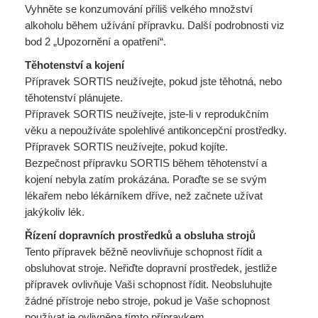
Vyhněte se konzumování příliš velkého množství
alkoholu během užívání přípravku. Další podrobnosti viz
bod 2 „Upozornění a opatření“.
Těhotenství a kojení
Přípravek SORTIS neužívejte, pokud jste těhotná, nebo
těhotenství plánujete.
Přípravek SORTIS neužívejte, jste-li v reprodukčním
věku a nepoužíváte spolehlivé antikoncepční prostředky.
Přípravek SORTIS neužívejte, pokud kojíte.
Bezpečnost přípravku SORTIS během těhotenství a
kojení nebyla zatím prokázána. Poraďte se se svým
lékařem nebo lékárníkem dříve, než začnete užívat
jakýkoliv lék.
Řízení dopravních prostředků a obsluha strojů
Tento přípravek běžně neovlivňuje schopnost řídit a
obsluhovat stroje. Neřiďte dopravní prostředek, jestliže
přípravek ovlivňuje Vaši schopnost řídit. Neobsluhujte
žádné přístroje nebo stroje, pokud je Vaše schopnost
používat je ovlivněna tímto přípravkem.