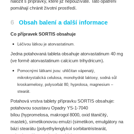
naložit s přípravky, které již nepoužíváte. Tato opatření
pomáhají chránit životní prostředí.
6
Obsah balení a další informace
Co přípravek SORTIS obsahuje
Léčivou látkou je atorvastatinum.
Jedna potahovaná tableta obsahuje atorvastatinum 40 mg
(ve formě atorvastatinum calcicum trihydricum).
Pomocnými látkami jsou: uhličitan vápenatý,
mikrokrystalická celulosa, monohydrát laktosy,
sodná sůl
kroskarmelosy, polysorbát 80, hyprolosa, magnesium –
stearát.
Potahová vrstva tablety přípravku SORTIS obsahuje:
potahovou soustavu Opadry YS-1-7040
bílou (hypromelosa, makrogol 8000, oxid titaničitý,
mastek), simetikonovou emulzi (simetikon, emulgátory na
bázi stearátu (polyethylenglykol sorbitantristearát,