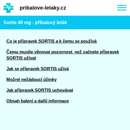
Hauptinhalt
pribalove-letaky.cz
Togg
navi
Sortis 40 mg - příbalový leták
Co je přípravek SORTIS a k čemu se používá
Čemu musíte věnovat pozornost, než začnete přípravek
SORTIS užívat
Jak se přípravek SORTIS užívá
Možné nežádoucí účinky
Jak přípravek SORTIS uchovávat
Obsah balení a další informace