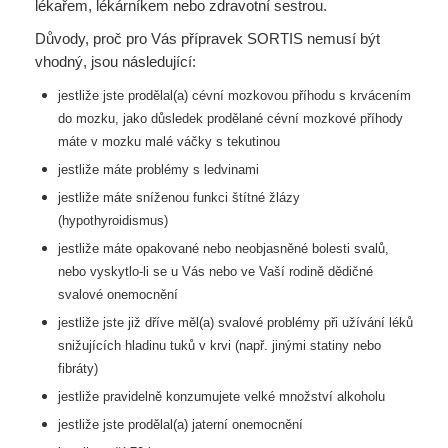
lékařem, lékárníkem nebo zdravotní sestrou.
Důvody, proč pro Vás přípravek SORTIS nemusí být
vhodný, jsou následující:
jestliže jste prodělal(a) cévní mozkovou příhodu s krvácením
do mozku, jako důsledek
prodělané cévní mozkové příhody
máte v mozku malé váčky s tekutinou
jestliže máte problémy s ledvinami
jestliže máte sníženou funkci štítné žlázy
(hypothyroidismus)
jestliže máte opakované nebo neobjasněné bolesti svalů,
nebo vyskytlo-li se u Vás nebo ve Vaší
rodině dědičné
svalové onemocnění
jestliže jste již dříve měl(a) svalové problémy při užívání léků
snižujících hladinu tuků v krvi
(např. jinými statiny nebo
fibráty)
jestliže pravidelně konzumujete velké množství alkoholu
jestliže jste prodělal(a) jaterní onemocnění