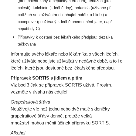
(proti pálení žáhy a peptickým vředům), fenazon
(proti
bolesti), kolchicin (k léčbě dny), antacida (užívané při
potížích se zažíváním obsahující
hořčík a hliník) a
boceprevir (používaný k léčbě onemocnění jater, např.
hepatitidy C)
Přípravky k dostání bez lékařského předpisu: třezalka
tečkovaná
Informujte svého lékaře nebo lékárníka o všech lécích,
které užíváte nebo jste užíval(a) v nedávné době, a to i o
lécích, které jsou dostupné bez lékařského předpisu.
Přípravek SORTIS s jídlem a pitím
Viz bod 3 Jak se přípravek SORTIS užívá. Prosím,
vezměte v úvahu následující:
Grapefruitová šťáva
Neužívejte víc než jednu nebo dvě malé skleničky
grapefruitové šťávy denně, protože velká
množství mohou měnit účinek přípravku SORTIS.
Alkohol