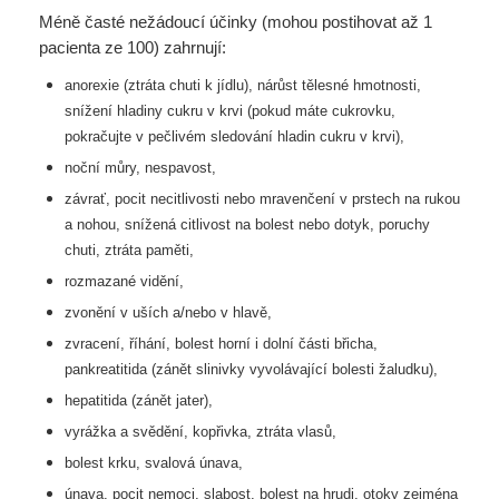
Méně časté nežádoucí účinky (mohou postihovat až 1
pacienta ze 100) zahrnují:
anorexie (ztráta chuti k jídlu), nárůst tělesné hmotnosti,
snížení hladiny cukru v krvi (pokud
máte cukrovku,
pokračujte v pečlivém sledování hladin cukru v krvi),
noční můry, nespavost,
závrať, pocit necitlivosti nebo mravenčení v prstech na rukou
a nohou, snížená citlivost
na bolest nebo dotyk, poruchy
chuti, ztráta paměti,
rozmazané vidění,
zvonění v uších a/nebo v hlavě,
zvracení, říhání, bolest horní i dolní části břicha,
pankreatitida (zánět slinivky vyvolávající
bolesti žaludku),
hepatitida (zánět jater),
vyrážka a svědění, kopřivka, ztráta vlasů,
bolest krku, svalová únava,
únava, pocit nemoci, slabost, bolest na hrudi, otoky zejména