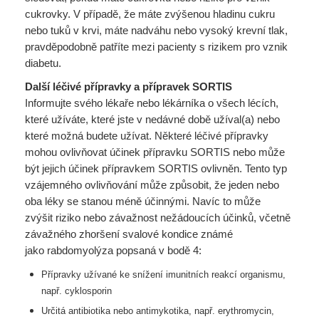
cukrovky. V případě, že máte zvýšenou hladinu cukru
nebo tuků v krvi, máte nadváhu nebo vysoký krevní tlak,
pravděpodobně patříte mezi pacienty s rizikem pro vznik
diabetu.
Další léčivé přípravky a přípravek SORTIS
Informujte svého lékaře nebo lékárníka o všech lécích,
které užíváte, které jste v nedávné době užíval(a) nebo
které možná budete užívat. Některé léčivé přípravky
mohou ovlivňovat účinek přípravku SORTIS nebo může
být jejich účinek přípravkem SORTIS ovlivněn. Tento typ
vzájemného ovlivňování může způsobit, že jeden nebo
oba léky se stanou méně účinnými. Navíc to může
zvýšit riziko nebo závažnost nežádoucích účinků, včetně
závažného zhoršení svalové kondice známé
jako rabdomyolýza popsaná v bodě 4:
Přípravky užívané ke snížení imunitních reakcí organismu,
např. cyklosporin
Určitá antibiotika nebo antimykotika, např. erythromycin,