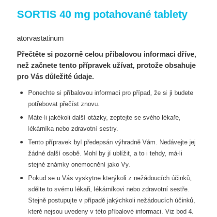
SORTIS 40 mg potahované tablety
atorvastatinum
Přečtěte si pozorně celou příbalovou informaci dříve,
než začnete tento přípravek užívat, protože obsahuje
pro Vás důležité údaje.
Ponechte si příbalovou informaci pro případ, že si ji budete
potřebovat přečíst znovu.
Máte-li jakékoli další otázky, zeptejte se svého lékaře,
lékárníka nebo zdravotní sestry.
Tento přípravek byl předepsán výhradně Vám. Nedávejte jej
žádné další osobě. Mohl by jí
ublížit, a to i tehdy, má-li
stejné známky onemocnění jako Vy.
Pokud se u Vás vyskytne kterýkoli z nežádoucích účinků,
sdělte to svému lékaři, lékárníkovi
nebo zdravotní sestře.
Stejně postupujte v případě jakýchkoli nežádoucích účinků,
které nejsou
uvedeny v této příbalové informaci. Viz bod 4.