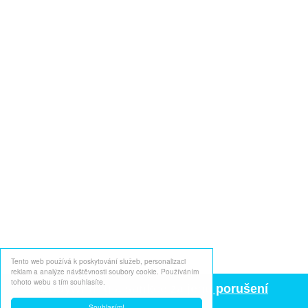
Tento web používá k poskytování služeb, personalizaci
reklam a analýze návštěvnosti soubory cookie. Používáním
tohoto webu s tím souhlasíte.
Copywriting a sankce za jeho porušení
Souhlasím!