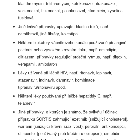
klarithromycin, telithromycin,
ketokonazol, itrakonazol,
vorikonazol, flukonazol, posakonazol, rifampicin, kyselina
fusidová
Jiné léčivé přípravky upravující hladinu tuků, např.
gemfibrozil, jiné fibráty, kolestipol
Některé blokátory vápníkového kanálu používané při angině
pectoris nebo vysokém krevním
tlaku, např. amlodipin,
diltiazem; přípravky regulující srdeční rytmus, např. digoxin,
verapamil,
amiodaron
Léky užívané při léčbě HIV, např. ritonavir, lopinavir,
atazanavir, indinavir, darunavir,
kombinace
tipranaviru/ritonaviru apod.
Některé léky používané při léčbě hepatitidy C, např.
telaprevir
Jiné přípravky, o kterých je známo, že ovlivňují účinek
přípravku SORTIS zahrnující ezetimib
(snižující cholesterol),
warfarin (snižující krevní srážlivost), perorální antikoncepci,
stiripentol
(používaný proti křečím u epilepsie), cimetidin