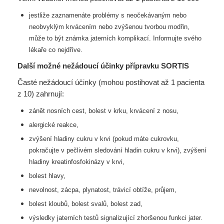
jestliže zaznamenáte problémy s neočekávaným nebo
neobvyklým krvácením nebo zvýšenou
tvorbou modřin,
může to být známka jaterních komplikací. Informujte svého
lékaře co nejdříve.
Další možné nežádoucí účinky přípravku SORTIS
Časté nežádoucí účinky (mohou postihovat až 1 pacienta
z 10) zahrnují:
zánět nosních cest, bolest v krku, krvácení z nosu,
alergické reakce,
zvýšení hladiny cukru v krvi (pokud máte cukrovku,
pokračujte v pečlivém sledování hladin
cukru v krvi), zvýšení
hladiny kreatinfosfokinázy v krvi,
bolest hlavy,
nevolnost, zácpa, plynatost, trávicí obtíže, průjem,
bolest kloubů, bolest svalů, bolest zad,
výsledky jaterních testů signalizující zhoršenou funkci jater.