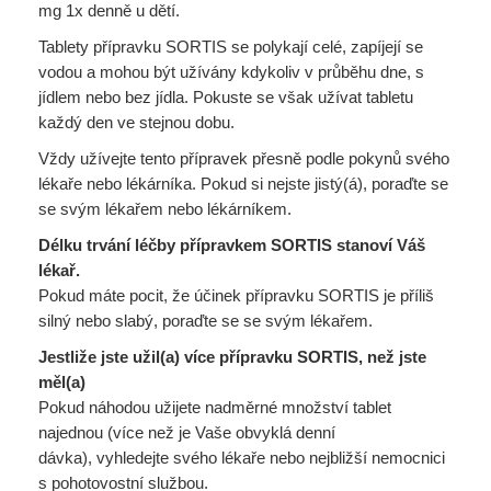
mg 1x denně u dětí.
Tablety přípravku SORTIS se polykají celé, zapíjejí se
vodou a mohou být užívány kdykoliv v průběhu dne, s
jídlem nebo bez jídla. Pokuste se však užívat tabletu
každý den ve stejnou dobu.
Vždy užívejte tento přípravek přesně podle pokynů svého
lékaře nebo lékárníka. Pokud si nejste jistý(á), poraďte se
se svým lékařem nebo lékárníkem.
Délku trvání léčby přípravkem SORTIS stanoví Váš
lékař.
Pokud máte pocit, že účinek přípravku SORTIS je příliš
silný nebo slabý, poraďte se se svým lékařem.
Jestliže jste užil(a) více přípravku SORTIS, než jste
měl(a)
Pokud náhodou užijete nadměrné množství tablet
najednou (více než je Vaše obvyklá denní
dávka), vyhledejte svého lékaře nebo nejbližší nemocnici
s pohotovostní službou.