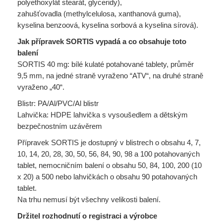
polyethoxylát stearát, glyceridy),
zahušťovadla (methylcelulosa, xanthanová guma),
kyselina benzoová, kyselina sorbová a kyselina sírová).
Jak přípravek SORTIS vypadá a co obsahuje toto
balení
SORTIS 40 mg: bílé kulaté potahované tablety, průměr
9,5 mm, na jedné straně vyraženo “ATV“, na druhé straně
vyraženo „40“.
Blistr: PA/Al/PVC/Al blistr
Lahvička: HDPE lahvička s vysoušedlem a dětským
bezpečnostním uzávěrem
Přípravek SORTIS je dostupný v blistrech o obsahu 4, 7,
10, 14, 20, 28, 30, 50, 56, 84, 90, 98 a 100 potahovaných
tablet, nemocničním balení o obsahu 50, 84, 100, 200 (10
x 20) a 500 nebo lahvičkách o obsahu 90 potahovaných
tablet.
Na trhu nemusí být všechny velikosti balení.
Držitel rozhodnutí o registraci a výrobce