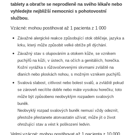
tablety a obraťte se neprodleně na svého lékaře nebo
vyhledejte nejbližší nemocnici s pohotovostní
službou.
Vzácné: mohou postihovat až 1 pacienta z 1 000
Závažné alergické reakce způsobující otok obličeje, jazyka a
krku, který může způsobit velké
obtíže při dýchání.
Závažný stav s olupováním a otokem kůže, se vznikem
puchýřů na kůži, v ústech, na očích
a genitáliích, horečka.
Kožní vyrážka s růžovočervenými skvrnami zvláště na
dlaních nebo
ploskách nohou, s možným vznikem puchýřů.
Svalová slabost, citlivost nebo bolest svalů, a zvláště pokud
se zároveň necítíte dobře nebo máte
vysokou horečku; toto
může být způsobeno neobvyklým rozpadem svalových
buněk.
Neobvyklý rozpad svalových buněk nemusí vždy odeznít,
přestože přestanete atorvastatin
užívat; může jít o život
ohrožující stav a vést k poškození ledvin.
Velmi vzácné: mohou postihovat až 1 pacienta z 10 000