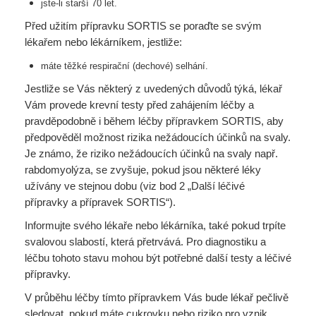
jste-li starší 70 let.
Před užitím přípravku SORTIS se poraďte se svým
lékařem nebo lékárníkem, jestliže:
máte těžké respirační (dechové) selhání.
Jestliže se Vás některý z uvedených důvodů týká, lékař
Vám provede krevní testy před zahájením léčby a
pravděpodobně i během léčby přípravkem SORTIS, aby
předpověděl možnost rizika nežádoucích účinků na svaly.
Je známo, že riziko nežádoucích účinků na svaly např.
rabdomyolýza, se zvyšuje, pokud jsou některé léky
užívány ve stejnou dobu (viz bod 2 „Další léčivé
přípravky a přípravek SORTIS“).
Informujte svého lékaře nebo lékárníka, také pokud trpíte
svalovou slabostí, která přetrvává. Pro diagnostiku a
léčbu tohoto stavu mohou být potřebné další testy a léčivé
přípravky.
V průběhu léčby tímto přípravkem Vás bude lékař pečlivě
sledovat, pokud máte cukrovku nebo riziko pro vznik