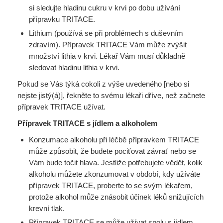
si sledujte hladinu cukru v krvi po dobu užívání
přípravku TRITACE.
Lithium (používá se při problémech s duševním
zdravím). Přípravek TRITACE Vám může zvýšit
množství lithia v krvi. Lékař Vám musí důkladně
sledovat hladinu lithia v krvi.
Pokud se Vás týká cokoli z výše uvedeného [nebo si
nejste jistý(á)], řekněte to svému lékaři dříve, než začnete
přípravek TRITACE užívat.
Přípravek TRITACE s jídlem a alkoholem
Konzumace alkoholu při léčbě přípravkem TRITACE
může způsobit, že budete pociťovat závrať nebo se
Vám bude točit hlava. Jestliže potřebujete vědět, kolik
alkoholu můžete zkonzumovat v období, kdy užíváte
přípravek TRITACE, proberte to se svým lékařem,
protože alkohol může znásobit účinek léků snižujících
krevní tlak.
Přípravek TRITACE se může užívat spolu s jídlem