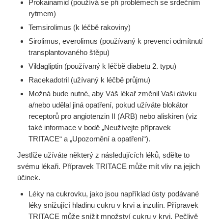
Prokainamid (používá se při problémech se srdečním
rytmem)
Temsirolimus (k léčbě rakoviny)
Sirolimus, everolimus (používaný k prevenci odmítnutí
transplantovaného štěpu)
Vildagliptin (používaný k léčbě diabetu 2. typu)
Racekadotril (užívaný k léčbě průjmu)
Možná bude nutné, aby Váš lékař změnil Vaši dávku
a/nebo udělal jiná opatření, pokud užíváte blokátor
receptorů pro angiotenzin II (ARB) nebo aliskiren (viz
také informace v bodě „Neužívejte přípravek
TRITACE“ a „Upozornění a opatření“).
Jestliže užíváte některý z následujících léků, sdělte to
svému lékaři. Přípravek TRITACE může mít vliv na jejich
účinek.
Léky na cukrovku, jako jsou například ústy podávané
léky snižující hladinu cukru v krvi a inzulín. Přípravek
TRITACE může snížit množství cukru v krvi. Pečlivě