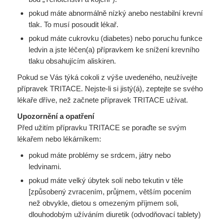
pokud máte abnormálně nízký anebo nestabilní krevní
tlak. To musí posoudit lékař.
pokud máte cukrovku (diabetes) nebo poruchu funkce
ledvin a jste léčen(a) přípravkem ke snížení krevního
tlaku obsahujícím aliskiren.
Pokud se Vás týká cokoli z výše uvedeného, neužívejte
přípravek TRITACE. Nejste-li si jistý(á), zeptejte se svého
lékaře dříve, než začnete přípravek TRITACE užívat.
Upozornění a opatření
Před užitím přípravku TRITACE se poraďte se svým
lékařem nebo lékárníkem:
pokud máte problémy se srdcem, játry nebo
ledvinami.
pokud máte velký úbytek solí nebo tekutin v těle
[způsobený zvracením, průjmem, větším pocením
než obvykle, dietou s omezeným příjmem soli,
dlouhodobým užíváním diuretik (odvodňovací tablety)