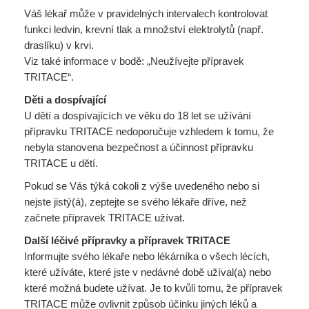
Váš lékař může v pravidelných intervalech kontrolovat
funkci ledvin, krevní tlak a množství elektrolytů (např.
draslíku) v krvi.
Viz také informace v bodě: „Neužívejte přípravek
TRITACE“.
Děti a dospívající
U dětí a dospívajících ve věku do 18 let se užívání
přípravku TRITACE nedoporučuje vzhledem k tomu, že
nebyla stanovena bezpečnost a účinnost přípravku
TRITACE u dětí.
Pokud se Vás týká cokoli z výše uvedeného nebo si
nejste jistý(á), zeptejte se svého lékaře dříve, než
začnete přípravek TRITACE užívat.
Další léčivé přípravky a přípravek TRITACE
Informujte svého lékaře nebo lékárníka o všech lécích,
které užíváte, které jste v nedávné době užíval(a) nebo
které možná budete užívat. Je to kvůli tomu, že přípravek
TRITACE může ovlivnit způsob účinku jiných léků a