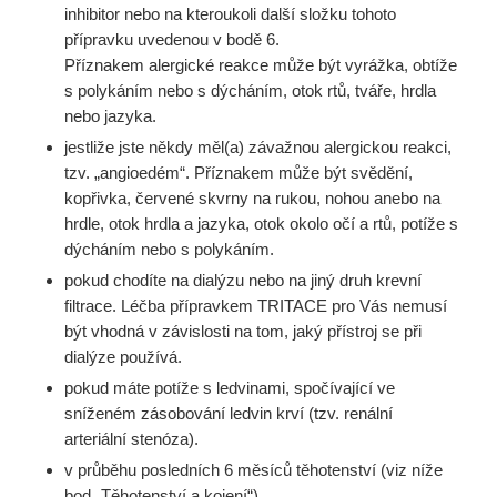
inhibitor nebo na kteroukoli další složku tohoto
přípravku uvedenou v bodě 6.
Příznakem alergické reakce může být vyrážka, obtíže
s polykáním nebo s dýcháním, otok rtů, tváře, hrdla
nebo jazyka.
jestliže jste někdy měl(a) závažnou alergickou reakci,
tzv. „angioedém“. Příznakem může být svědění,
kopřivka, červené skvrny na rukou, nohou anebo na
hrdle, otok hrdla a jazyka, otok okolo očí a rtů, potíže s
dýcháním nebo s polykáním.
pokud chodíte na dialýzu nebo na jiný druh krevní
filtrace. Léčba přípravkem TRITACE pro Vás nemusí
být vhodná v závislosti na tom, jaký přístroj se při
dialýze používá.
pokud máte potíže s ledvinami, spočívající ve
sníženém zásobování ledvin krví (tzv. renální
arteriální stenóza).
v průběhu posledních 6 měsíců těhotenství (viz níže
bod „Těhotenství a kojení“).