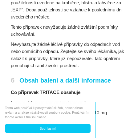
použitelnosti uvedené na krabičce, blistru a lahvičce za
„EXP“. Doba použitelnosti se vztahuje k poslednímu dni
uvedeného měsíce.
Tento přípravek nevyžaduje žádné zvláštní podmínky
uchovávání.
Nevyhazujte žádné léčivé přípravky do odpadních vod
nebo domácího odpadu. Zeptejte se svého lékárníka, jak
naložit s přípravky, které již nepoužíváte. Tato opatření
pomáhají chránit životní prostředí.
6
Obsah balení a další informace
Co přípravek TRITACE obsahuje
Léčivou látkou je ramiprilum (ramipril).
Tento web používá k poskytování služeb, personalizaci
reklam a analýze návštěvnosti soubory cookie. Používáním
10 mg: jedna tableta obsahuje ramiprilum 10 mg
tohoto webu s tím souhlasíte.
Pomocnými látkami v tabletách jsou:
Souhlasím!
Tablety 10 mg