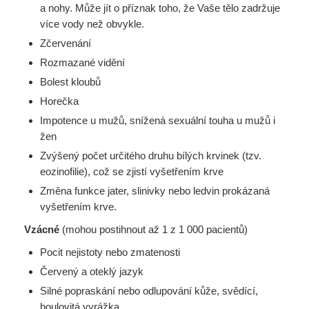
a nohy. Může jít o příznak toho, že Vaše tělo zadržuje
více vody než obvykle.
Zčervenání
Rozmazané vidění
Bolest kloubů
Horečka
Impotence u mužů, snížená sexuální touha u mužů i
žen
Zvýšený počet určitého druhu bílých krvinek (tzv.
eozinofilie), což se zjistí vyšetřením krve
Změna funkce jater, slinivky nebo ledvin prokázaná
vyšetřením krve.
Vzácné
(mohou postihnout až 1 z 1 000 pacientů)
Pocit nejistoty nebo zmatenosti
Červený a oteklý jazyk
Silné popraskání nebo odlupování kůže, svědící,
boulovitá vyrážka