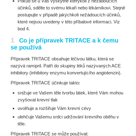
Pokud se u Vás vyskytne kterýkoli z nežádoucích
účinků, sdělte to svému lékaři nebo lékárníkovi. Stejně
postupujte v případě jakýchkoli nežádoucích účinků,
které nejsou uvedeny v této příbalové informaci. Viz
bod 4.
1
Co je přípravek TRITACE a k čemu
se používá
Přípravek TRITACE obsahuje léčivou látku, která se
nazývá ramipril. Patří do skupiny léků nazývaných ACE
inhibitory (inhibitory enzymu konvertujícího angiotenzin).
Přípravek TRITACE účinkuje takto:
snižuje ve Vašem těle tvorbu látek, které Vám mohou
zvyšovat krevní tlak
uvolňuje a rozšiřuje Vám krevní cévy
ulehčuje Vašemu srdci udržování krevního oběhu v
těle.
Přípravek TRITACE se může používat: