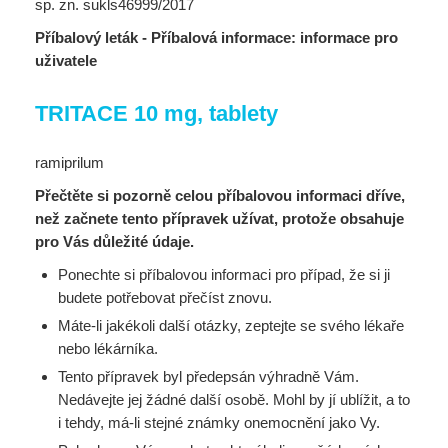
sp. zn. sukls46999/2017
Příbalový leták - Příbalová informace: informace pro
uživatele
TRITACE 10 mg, tablety
ramiprilum
Přečtěte si pozorně celou příbalovou informaci dříve,
než začnete tento přípravek užívat, protože obsahuje
pro Vás důležité údaje.
Ponechte si příbalovou informaci pro případ, že si ji
budete potřebovat přečíst znovu.
Máte-li jakékoli další otázky, zeptejte se svého lékaře
nebo lékárníka.
Tento přípravek byl předepsán výhradně Vám.
Nedávejte jej žádné další osobě. Mohl by jí ublížit, a to
i tehdy, má-li stejné známky onemocnění jako Vy.