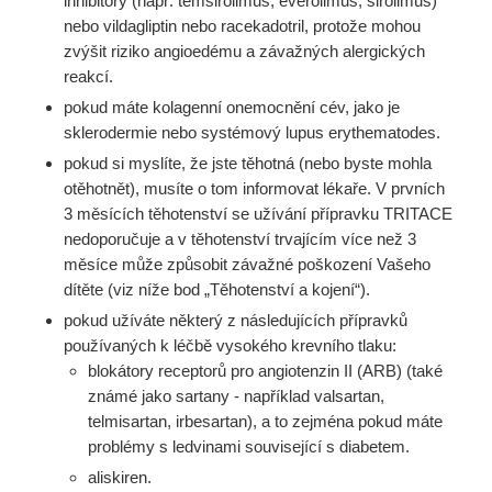
inhibitory (např. temsirolimus, everolimus, sirolimus)
nebo vildagliptin nebo racekadotril, protože mohou
zvýšit riziko angioedému a závažných alergických
reakcí.
pokud máte kolagenní onemocnění cév, jako je
sklerodermie nebo systémový lupus erythematodes.
pokud si myslíte, že jste těhotná (nebo byste mohla
otěhotnět), musíte o tom informovat lékaře. V prvních
3 měsících těhotenství se užívání přípravku TRITACE
nedoporučuje a v těhotenství trvajícím více než 3
měsíce může způsobit závažné poškození Vašeho
dítěte (viz níže bod „Těhotenství a kojení“).
pokud užíváte některý z následujících přípravků
používaných k léčbě vysokého krevního tlaku:
blokátory receptorů pro angiotenzin II (ARB) (také
známé jako sartany - například valsartan,
telmisartan, irbesartan), a to zejména pokud máte
problémy s ledvinami související s diabetem.
aliskiren.