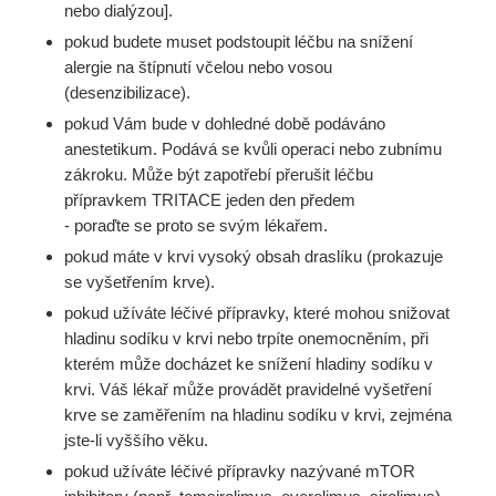
nebo dialýzou].
pokud budete muset podstoupit léčbu na snížení
alergie na štípnutí včelou nebo vosou
(desenzibilizace).
pokud Vám bude v dohledné době podáváno
anestetikum. Podává se kvůli operaci nebo zubnímu
zákroku. Může být zapotřebí přerušit léčbu
přípravkem TRITACE jeden den předem
- poraďte se proto se svým lékařem.
pokud máte v krvi vysoký obsah draslíku (prokazuje
se vyšetřením krve).
pokud užíváte léčivé přípravky, které mohou snižovat
hladinu sodíku v krvi nebo trpíte onemocněním, při
kterém může docházet ke snížení hladiny sodíku v
krvi. Váš lékař může provádět pravidelné vyšetření
krve se zaměřením na hladinu sodíku v krvi, zejména
jste-li vyššího věku.
pokud užíváte léčivé přípravky nazývané mTOR