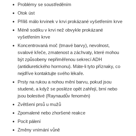
Problémy se soustředěním
Otok úst
Příliš málo krvinek v krvi prokázané vyšetřením krve
Méně sodíku v krvi než obvykle prokázané
vyšetřením krve
Koncentrovaná moč (tmavé barvy), nevolnost,
svalové křeče, zmatenost a záchvaty, které mohou
být způsobeny nepřiměřenou sekrecí ADH
(antidiuretického hormonu). Máte-li tyto příznaky, co
nejdříve kontaktujte svého lékaře.
Prsty na rukou a nohou mění barvu, pokud jsou
studené, a když se posléze opět zahřejí, brní nebo
jsou bolestivé (Raynaudův fenomén)
Zvětšení prsů u mužů
Zpomalené nebo zhoršené reakce
Pocit pálení
Změny vnímání vůně