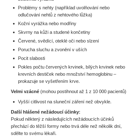
Problémy s nehty (například uvolňování nebo
odlučování nehtů z nehtového lůžka)
Kožní vyrážka nebo modřiny
Skvrny na kůži a studené končetiny
Červené, svědící, oteklé oči nebo slzení
Porucha sluchu a zvonění v uších
Pocit slabosti
Pokles počtu červených krvinek, bílých krvinek nebo
krevních destiček nebo množství hemoglobinu –
prokazuje se vyšetřením krve.
Velmi vzácné
(mohou postihnout až 1 z 10 000 pacientů)
Vyšší citlivost na sluneční záření než obvykle.
Další hlášené nežádoucí účinky:
Pokud některý z následujících nežádoucích účinků
přechází do těžší formy nebo trvá déle než několik dní,
sdělte to svému lékaři.