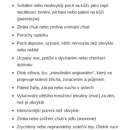
Svědění nebo neobvyklý pocit na kůži, jako např.
necitlivost, brnění, píchání nebo pálení na kůži
(parestezie)
Ztráta chuti nebo změna vnímání chuti
Poruchy spánku
Pocit deprese, úzkosti, větší nervozita než obvykle
nebo neklid
Ucpaný nos, potíže s dýcháním nebo zhoršení
astmatu
Otok střeva, tzv. „intestinální angioedém“, který se
projevuje bolestí břicha, zvracením a průjmem
Pálení žáhy, zácpa nebo sucho v ústech
Vylučování většího množství tekutiny (moč) za den,
než je obvyklé
Intenzivnější pocení než obvykle
Ztráta nebo snížení chuti k jídlu (anorexie)
Zrychlený nebo nepravidelný srdeční tep. Oteklé ruce