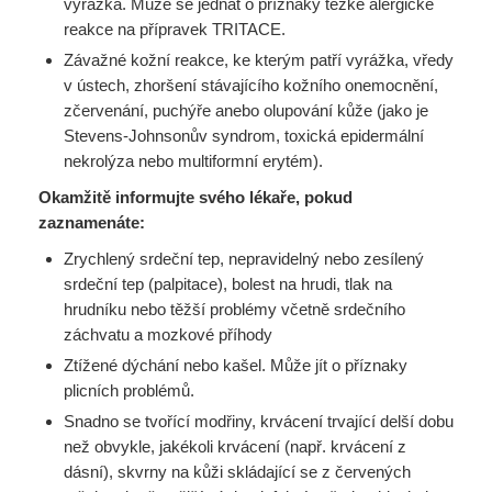
vyrážka. Může se jednat o příznaky těžké alergické
reakce na přípravek TRITACE.
Závažné kožní reakce, ke kterým patří vyrážka, vředy
v ústech, zhoršení stávajícího kožního onemocnění,
zčervenání, puchýře anebo olupování kůže (jako je
Stevens-Johnsonův syndrom, toxická epidermální
nekrolýza nebo multiformní erytém).
Okamžitě informujte svého lékaře, pokud
zaznamenáte:
Zrychlený srdeční tep, nepravidelný nebo zesílený
srdeční tep (palpitace), bolest na hrudi, tlak na
hrudníku nebo těžší problémy včetně srdečního
záchvatu a mozkové příhody
Ztížené dýchání nebo kašel. Může jít o příznaky
plicních problémů.
Snadno se tvořící modřiny, krvácení trvající delší dobu
než obvykle, jakékoli krvácení (např. krvácení z
dásní), skvrny na kůži skládající se z červených