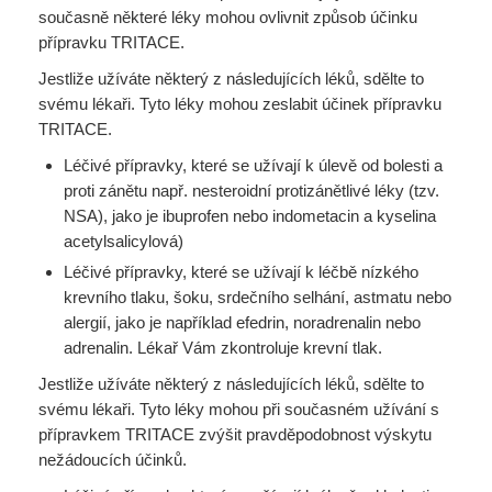
současně některé léky mohou ovlivnit způsob účinku
přípravku TRITACE.
Jestliže užíváte některý z následujících léků, sdělte to
svému lékaři. Tyto léky mohou zeslabit účinek přípravku
TRITACE.
Léčivé přípravky, které se užívají k úlevě od bolesti a
proti zánětu např. nesteroidní protizánětlivé léky (tzv.
NSA), jako je ibuprofen nebo indometacin a kyselina
acetylsalicylová)
Léčivé přípravky, které se užívají k léčbě nízkého
krevního tlaku, šoku, srdečního selhání, astmatu nebo
alergií, jako je například efedrin, noradrenalin nebo
adrenalin. Lékař Vám zkontroluje krevní tlak.
Jestliže užíváte některý z následujících léků, sdělte to
svému lékaři. Tyto léky mohou při současném užívání s
přípravkem TRITACE zvýšit pravděpodobnost výskytu
nežádoucích účinků.