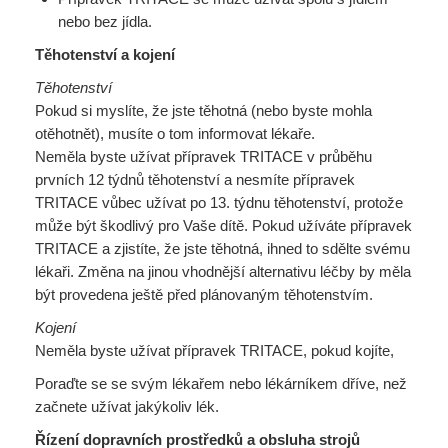
nebo bez jídla.
Těhotenství a kojení
Těhotenství
Pokud si myslíte, že jste těhotná (nebo byste mohla
otěhotnět), musíte o tom informovat lékaře.
Neměla byste užívat přípravek TRITACE v průběhu
prvních 12 týdnů těhotenství a nesmíte přípravek
TRITACE vůbec užívat po 13. týdnu těhotenství, protože
může být škodlivý pro Vaše dítě. Pokud užíváte přípravek
TRITACE a zjistíte, že jste těhotná, ihned to sdělte svému
lékaři. Změna na jinou vhodnější alternativu léčby by měla
být provedena ještě před plánovaným těhotenstvím.
Kojení
Neměla byste užívat přípravek TRITACE, pokud kojíte,
Poraďte se se svým lékařem nebo lékárníkem dříve, než
začnete užívat jakýkoliv lék.
Řízení dopravních prostředků a obsluha strojů