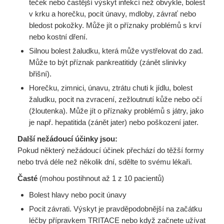
teček nebo častější výskyt infekcí než obvykle, bolest
v krku a horečku, pocit únavy, mdloby, závrať nebo
bledost pokožky. Může jít o příznaky problémů s krví
nebo kostní dření.
Silnou bolest žaludku, která může vystřelovat do zad.
Může to být příznak pankreatitidy (zánět slinivky
břišní).
Horečku, zimnici, únavu, ztrátu chuti k jídlu, bolest
žaludku, pocit na zvracení, zežloutnutí kůže nebo očí
(žloutenka). Může jít o příznaky problémů s játry, jako
je např. hepatitida (zánět jater) nebo poškození jater.
Další nežádoucí účinky jsou:
Pokud některý nežádoucí účinek přechází do těžší formy
nebo trvá déle než několik dní, sdělte to svému lékaři.
Časté
(mohou postihnout až 1 z 10 pacientů)
Bolest hlavy nebo pocit únavy
Pocit závrati. Výskyt je pravděpodobnější na začátku
léčby přípravkem TRITACE nebo když začnete užívat