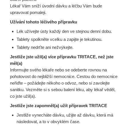
Lékař Vám sníží úvodní dávku a léčbu Vám bude
upravovat pomaleji.
Užívání tohoto léčivého přípravku
Lék užívejte ústy každý den ve stejnou denní dobu.
Tablety spolkněte vcelku a zapijte je tekutinou.
Tablety nedrťte ani nežvýkejte.
Jestliže jste užil(a) více přípravku TRITACE, než jste
měl(a)
Informujte svého lékaře nebo se odeberte rovnou na
pohotovost do nejbližší nemocnice. Cestou do nemocnice
neřiďte – požádejte někoho o odvoz, nebo si zavolejte
sanitku. Vezměte si s sebou balení léku, aby lékař věděl,
co jste užil(a).
Jestliže jste zapomněl(a) užít přípravek TRITACE
Jestliže vynecháte dávku, užijte až dávku, která má
následovat, a to v obvyklém čase.