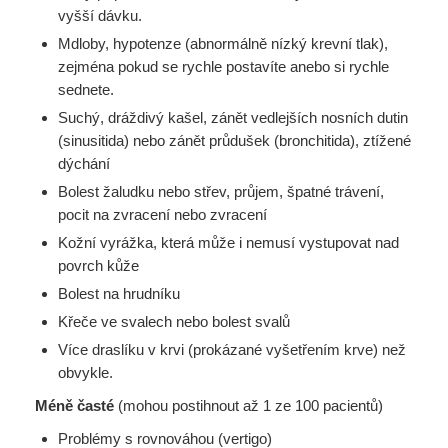
vyšší dávku.
Mdloby, hypotenze (abnormálně nízký krevní tlak),
zejména pokud se rychle postavíte anebo si rychle
sednete.
Suchý, dráždivý kašel, zánět vedlejších nosních dutin
(sinusitida) nebo zánět průdušek (bronchitida), ztížené
dýchání
Bolest žaludku nebo střev, průjem, špatné trávení,
pocit na zvracení nebo zvracení
Kožní vyrážka, která může i nemusí vystupovat nad
povrch kůže
Bolest na hrudníku
Křeče ve svalech nebo bolest svalů
Více draslíku v krvi (prokázané vyšetřením krve) než
obvykle.
Méně časté
(mohou postihnout až 1 ze 100 pacientů)
Problémy s rovnováhou (vertigo)