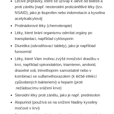
Léčivé přípravky, které se užívají k úlevě od bolesti a
proti zánětu [např. nesteroidní protizánětlivé léky (tzv.
NSAID), jako je ibuprofen nebo indometacin a kyselina
acetylsalicylová]
Protinádorové léky (chemoterapie)
Léky, které brání organismu odmítat orgány po
transplantaci, například cyklosporin
Diuretika (odvodňovací tablety), jako je například
furosemid
Léky, které Vám mohou zvýšit množství draslíku v
krvi, například spironolakton, triamteren, amilorid,
draselné soli, trimethoprim samostatně nebo v
kombinaci se sulfamethoxazolem (k léčbě infekcí
způsobených bakteriemi) a heparin (proti
nežádoucímu srážení krve)
Steroidní léky proti zánětu, jako je např. prednisolon
Alopurinol (používá se na snížení hladiny kyseliny
močové v krvi)