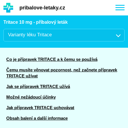
Hauptinhalt
pribalove-letaky.cz
Togg
navi
Tritace 10 mg - příbalový leták
Varianty léku Tritace
Co je přípravek TRITACE a k čemu se používá
Čemu musíte věnovat pozornost, než začnete přípravek
TRITACE užívat
Jak se přípravek TRITACE užívá
Možné nežádoucí účinky
Jak přípravek TRITACE uchovávat
Obsah balení a další informace