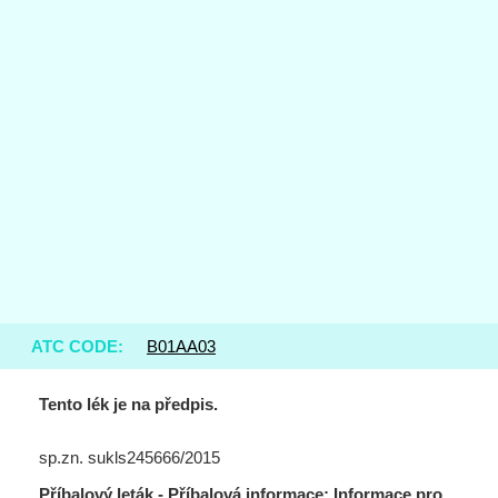
ATC CODE:
B01AA03
Tento lék je na předpis.
sp.zn. sukls245666/2015
Příbalový leták - Příbalová informace: Informace pro