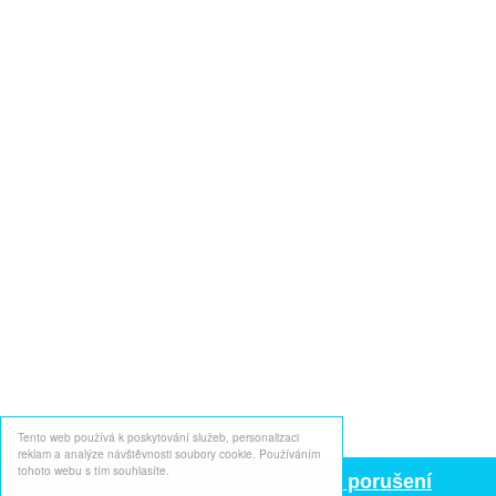
Tento web používá k poskytování služeb, personalizaci
reklam a analýze návštěvnosti soubory cookie. Používáním
tohoto webu s tím souhlasíte.
Copywriting a sankce za jeho porušení