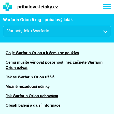
Hauptinhalt
pribalove-letaky.cz
Togg
navi
Warfarin Orion 5 mg - příbalový leták
Varianty léku Warfarin
Co je Warfarin Orion a k čemu se používá
Čemu musíte věnovat pozornost, než začnete Warfarin
Orion užívat
Jak se Warfarin Orion užívá
Možné nežádoucí účinky
Jak Warfarin Orion uchovávat
Obsah balení a další informace