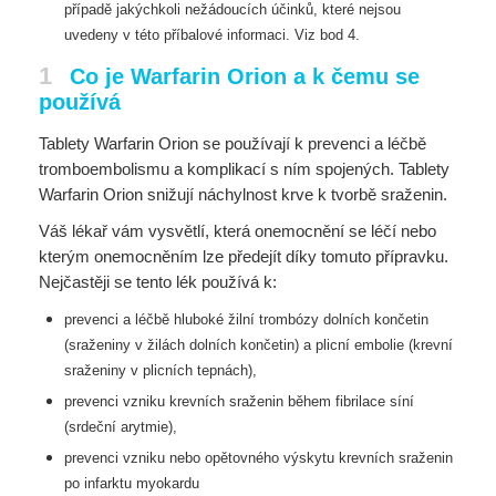
případě jakýchkoli nežádoucích účinků, které nejsou
uvedeny v
této příbalové informaci. Viz bod 4.
1
Co je Warfarin Orion a k čemu se
používá
Tablety Warfarin Orion se používají k prevenci a léčbě
tromboembolismu a komplikací s ním spojených. Tablety
Warfarin Orion snižují náchylnost krve k tvorbě sraženin.
Váš lékař vám vysvětlí, která onemocnění se léčí nebo
kterým onemocněním lze předejít díky tomuto přípravku.
Nejčastěji se tento lék používá k:
prevenci a léčbě hluboké žilní trombózy dolních končetin
(sraženiny v žilách dolních končetin) a
plicní embolie (krevní
sraženiny v plicních tepnách),
prevenci vzniku krevních sraženin během fibrilace síní
(srdeční arytmie),
prevenci vzniku nebo opětovného výskytu krevních sraženin
po infarktu myokardu