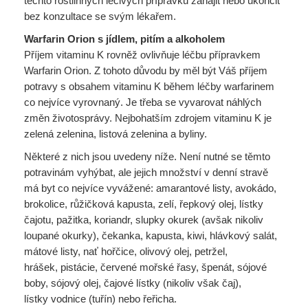
těchto rostlinných léčivých přípravků zahájit nebo ukončit
bez konzultace se svým lékařem.
Warfarin Orion s jídlem, pitím a alkoholem
Příjem vitaminu K rovněž ovlivňuje léčbu přípravkem
Warfarin Orion. Z tohoto důvodu by měl být Váš příjem
potravy s obsahem vitaminu K během léčby warfarinem
co nejvíce vyrovnaný. Je třeba se vyvarovat náhlých
změn životosprávy. Nejbohatším zdrojem vitaminu K je
zelená zelenina, listová zelenina a byliny.
Některé z nich jsou uvedeny níže. Není nutné se těmto
potravinám vyhýbat, ale jejich množství v denní stravě
má byt co nejvíce vyvážené: amarantové listy, avokádo,
brokolice, růžičková kapusta, zelí, řepkový olej, lístky
čajotu, pažitka, koriandr, slupky okurek (avšak nikoliv
loupané okurky), čekanka, kapusta, kiwi, hlávkový salát,
mátové listy, nať hořčice, olivový olej, petržel,
hrášek, pistácie, červené mořské řasy, špenát, sójové
boby, sójový olej, čajové lístky (nikoliv však čaj),
lístky vodnice (tuřín) nebo řeřicha.