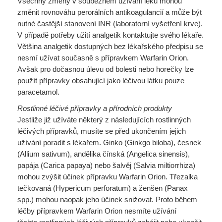
Všechny změny v souběžném užívání léků mohou
změnit rovnováhu perorálních antikoagulancií a může být
nutné častější stanovení INR (laboratorní vyšetření krve).
V případě potřeby užití analgetik kontaktujte svého lékaře.
Většina analgetik dostupných bez lékařského předpisu se
nesmí užívat současně s přípravkem Warfarin Orion.
Avšak pro dočasnou úlevu od bolesti nebo horečky lze
použít přípravky obsahující jako léčivou látku pouze
paracetamol.
Rostlinné léčivé přípravky a přírodních produkty
Jestliže již užíváte některý z následujících rostlinných
léčivých přípravků, musíte se před ukončením jejich
užívání poradit s lékařem. Ginko (Ginkgo biloba), česnek
(Allium sativum), andělika čínská (Angelica sinensis),
papája (Carica papaya) nebo šalvěj (Salvia miltiorrhiza)
mohou zvýšit účinek přípravku Warfarin Orion. Třezalka
tečkovaná (Hypericum perforatum) a ženšen (Panax
spp.) mohou naopak jeho účinek snižovat. Proto během
léčby přípravkem Warfarin Orion nesmíte užívání