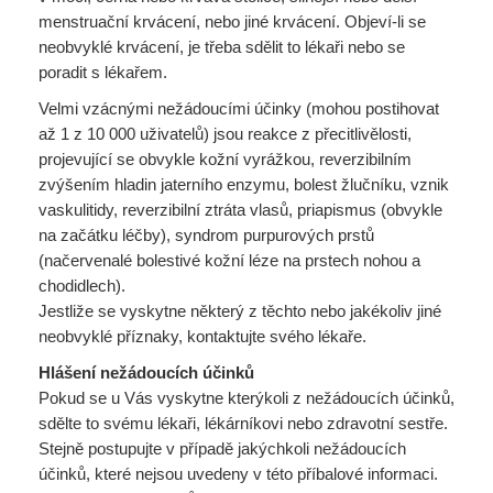
menstruační krvácení, nebo jiné krvácení. Objeví-li se
neobvyklé krvácení, je třeba sdělit to lékaři nebo se
poradit s lékařem.
Velmi vzácnými nežádoucími účinky (mohou postihovat
až 1 z 10 000 uživatelů) jsou reakce z přecitlivělosti,
projevující se obvykle kožní vyrážkou, reverzibilním
zvýšením hladin jaterního enzymu, bolest žlučníku, vznik
vaskulitidy, reverzibilní ztráta vlasů, priapismus (obvykle
na začátku léčby), syndrom purpurových prstů
(načervenalé bolestivé kožní léze na prstech nohou a
chodidlech).
Jestliže se vyskytne některý z těchto nebo jakékoliv jiné
neobvyklé příznaky, kontaktujte svého lékaře.
Hlášení nežádoucích účinků
Pokud se u Vás vyskytne kterýkoli z nežádoucích účinků,
sdělte to svému lékaři, lékárníkovi nebo zdravotní sestře.
Stejně postupujte v případě jakýchkoli nežádoucích
účinků, které nejsou uvedeny v této příbalové informaci.