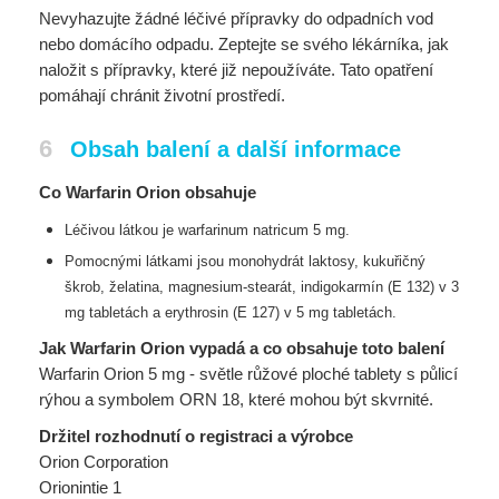
Nevyhazujte žádné léčivé přípravky do odpadních vod
nebo domácího odpadu. Zeptejte se svého lékárníka, jak
naložit s přípravky, které již nepoužíváte. Tato opatření
pomáhají chránit životní prostředí.
6
Obsah balení a další informace
Co Warfarin Orion obsahuje
Léčivou látkou je warfarinum natricum 5 mg.
Pomocnými látkami jsou monohydrát laktosy, kukuřičný
škrob, želatina, magnesium-stearát,
indigokarmín (E 132) v 3
mg tabletách a erythrosin (E 127) v 5 mg tabletách.
Jak Warfarin Orion vypadá a co obsahuje toto balení
Warfarin Orion 5 mg - světle růžové ploché tablety s půlicí
rýhou a symbolem ORN 18, které mohou být skvrnité.
Držitel rozhodnutí o registraci a výrobce
Orion Corporation
Orionintie 1