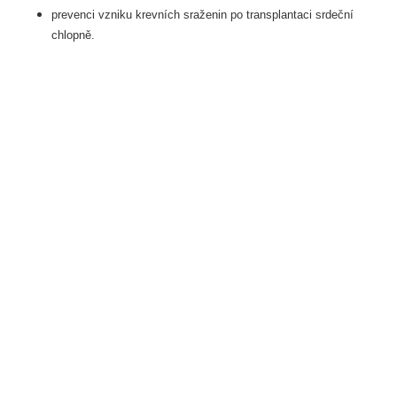
prevenci vzniku krevních sraženin po transplantaci srdeční
chlopně.