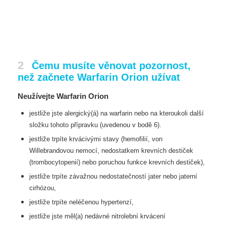
2
Čemu musíte věnovat pozornost,
než začnete Warfarin Orion užívat
Neužívejte Warfarin Orion
jestliže jste alergický(á) na warfarin nebo na kteroukoli další
složku tohoto přípravku (uvedenou v
bodě 6).
jestliže trpíte krvácivými stavy (hemofilií, von
Willebrandovou nemocí, nedostatkem krevních
destiček
(trombocytopenií) nebo poruchou funkce krevních destiček),
jestliže trpíte závažnou nedostatečností jater nebo jaterní
cirhózou,
jestliže trpíte neléčenou hypertenzí,
jestliže jste měl(a) nedávné nitrolební krvácení