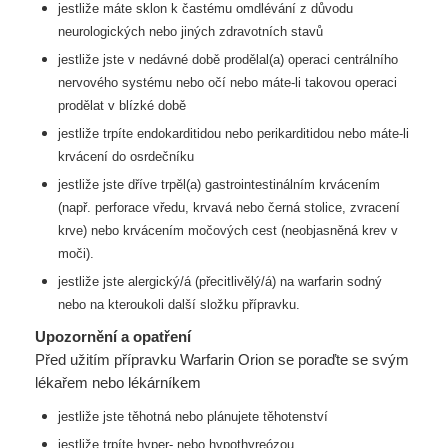
jestliže máte sklon k častému omdlévání z důvodu
neurologických nebo jiných zdravotních stavů
jestliže jste v nedávné době prodělal(a) operaci centrálního
nervového systému nebo očí nebo
máte-li takovou operaci
prodělat v blízké době
jestliže trpíte endokarditidou nebo perikarditidou nebo máte-li
krvácení do osrdečníku
jestliže jste dříve trpěl(a) gastrointestinálním krvácením
(např. perforace vředu, krvavá nebo černá
stolice, zvracení
krve) nebo krvácením močových cest (neobjasněná krev v
moči).
jestliže jste alergický/á (přecitlivělý/á) na warfarin sodný
nebo na kteroukoli další složku
přípravku.
Upozornění a opatření
Před užitím přípravku Warfarin Orion se poraďte se svým
lékařem nebo lékárníkem
jestliže jste těhotná nebo plánujete těhotenství
jestliže trpíte hyper- nebo hypothyreózou