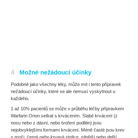
4
Možné nežádoucí účinky
Podobně jako všechny léky, může mít i tento přípravek
nežádoucí účinky, které se ale nemusí vyskytnout u
každého.
1 až 10% pacientů se může v průběhu léčby přípravkem
Warfarin Orion setkat s krvácením. Slabé krvácení (z
nosu nebo z dásní, nebo tvoření podlitin) jsou
nejobvyklejšími formami krvácení. Méně časté jsou krev
v moči, černá nebo krvavá stolice, silnější nebo delší