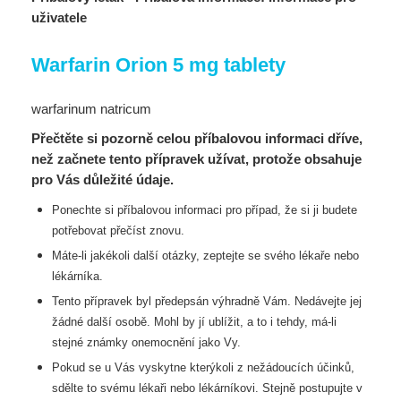
uživatele
Warfarin Orion 5 mg tablety
warfarinum natricum
Přečtěte si pozorně celou příbalovou informaci dříve,
než začnete tento přípravek užívat, protože obsahuje
pro Vás důležité údaje.
Ponechte si příbalovou informaci pro případ, že si ji budete
potřebovat přečíst znovu.
Máte-li jakékoli další otázky, zeptejte se svého lékaře nebo
lékárníka.
Tento přípravek byl předepsán výhradně Vám. Nedávejte jej
žádné další osobě. Mohl by jí
ublížit, a to i tehdy, má-li
stejné známky onemocnění jako Vy.
Pokud se u Vás vyskytne kterýkoli z nežádoucích účinků,
sdělte to svému lékaři nebo
lékárníkovi. Stejně postupujte v