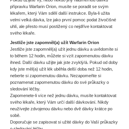
přípravku Warfarin Orion, musíte se poradit se svým
lékařem, který Vám sdělí další instrukce. Byla-li užita
velmi velká dávka, lze jako první pomoc podat živočišné
uhlí, ale přesto musí postižený co nejdříve kontaktovat
svého lékaře.
Jestliže jste zapomněl(a) užít Warfarin Orion
Jestliže jste zapomněl(a) užít jednu dávku a uvědomíte si
to během 12 hodin, můžete si vzít zapomenutou dávku
ihned. Další dávku užijte jak jste zvyklý/á. Pokud od doby
kdy jste měl(a) užít lék uběhla delší doba než 12 hodin,
neberte si zapomenutou dávku. Nezapomeňte si
poznamenat zapomenutou dávku do své průkazky o
sledování léčby.
Zapomenete-li více než jednu dávku, musíte kontaktovat
svého lékaře, který Vám určí další dávkování. Nikdy
neužívejte zdvojenou dávku nebo dvě dávky krátce po
sobě.
Doporučuje se zapisovat si užité dávky do Vaší průkazky
o sledování léčby.