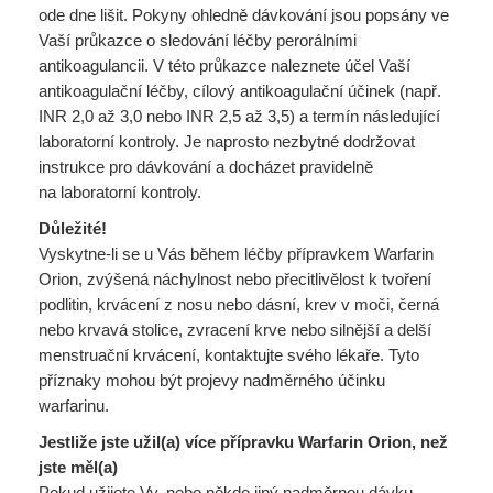
ode dne lišit. Pokyny ohledně dávkování jsou popsány ve
Vaší průkazce o sledování léčby perorálními
antikoagulancii. V této průkazce naleznete účel Vaší
antikoagulační léčby, cílový antikoagulační účinek (např.
INR 2,0 až 3,0 nebo INR 2,5 až 3,5) a termín následující
laboratorní kontroly. Je naprosto nezbytné dodržovat
instrukce pro dávkování a docházet pravidelně
na laboratorní kontroly.
Důležité!
Vyskytne-li se u Vás během léčby přípravkem Warfarin
Orion, zvýšená náchylnost nebo přecitlivělost k tvoření
podlitin, krvácení z nosu nebo dásní, krev v moči, černá
nebo krvavá stolice, zvracení krve nebo silnější a delší
menstruační krvácení, kontaktujte svého lékaře. Tyto
příznaky mohou být projevy nadměrného účinku
warfarinu.
Jestliže jste užil(a) více přípravku Warfarin Orion, než
jste měl(a)
Pokud užijete Vy, nebo někdo jiný nadměrnou dávku