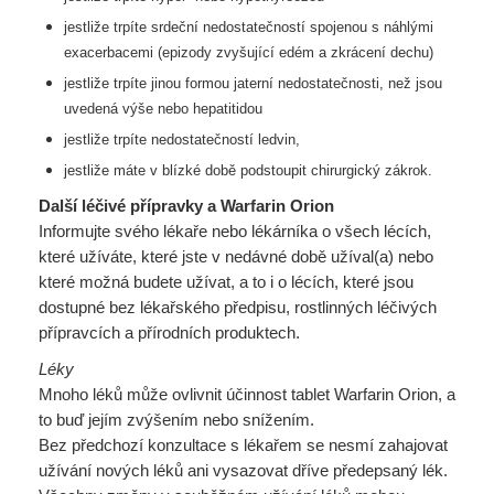
jestliže trpíte srdeční nedostatečností spojenou s náhlými
exacerbacemi (epizody zvyšující edém a
zkrácení dechu)
jestliže trpíte jinou formou jaterní nedostatečnosti, než jsou
uvedená výše nebo hepatitidou
jestliže trpíte nedostatečností ledvin,
jestliže máte v blízké době podstoupit chirurgický zákrok.
Další léčivé přípravky a Warfarin Orion
Informujte svého lékaře nebo lékárníka o všech lécích,
které užíváte, které jste v nedávné době užíval(a) nebo
které možná budete užívat, a to i o lécích, které jsou
dostupné bez lékařského předpisu, rostlinných léčivých
přípravcích a přírodních produktech.
Léky
Mnoho léků může ovlivnit účinnost tablet Warfarin Orion, a
to buď jejím zvýšením nebo snížením.
Bez předchozí konzultace s lékařem se nesmí zahajovat
užívání nových léků ani vysazovat dříve předepsaný lék.