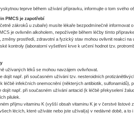
skytnou teprve během užívání přípravku, informujte o tom svého oše
arin PMCS je zapotřebí
četně zákroků u zubaře) musíte lékaře bezpodmínečně informovat 
MCS je ovlivněn alkoholem, nepožívejte během léčby tímto přípravk
, změny prostředí, zdravotní a fyzický stav mohou ovlivnit reakci na 
ké kontroly (laboratorní vyšetření krve k určení hodnot tzv. protromb
ky
ně užívaných léků se mohou navzájem ovlivňovat.
jít např. při současném užívání tzv. nesteroidních protizánětlivých
 k léčbě infekčních onemocnění (některých antibiotik, sulfonamidů), p
jít např. při současném užívání antacid (k léčbě překyselení žaludku)
ch pilulek.
ém příjmu vitaminu K (vyšší obsah vitaminu K je v čerstvé listové zel
šech lécích, které užíváte nebo jste užíval(a) v nedávné době, a to i