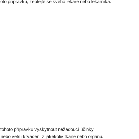
ohoto přípravku, zeptejte se svého lékaře nebo lékárníka.
í tohoto přípravku vyskytnout nežádoucí účinky.
 nebo větší krvácení z jakékoliv tkáně nebo orgánu.