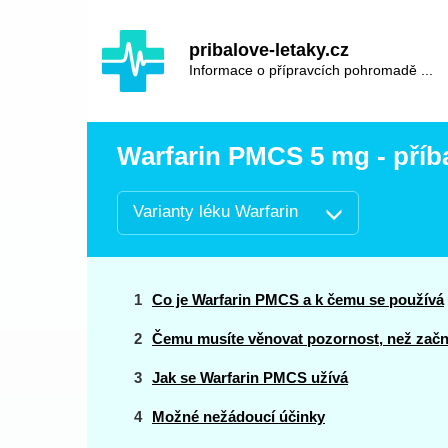
Hauptinhalt
Hlavní
pribalove-letaky.cz
navigace
Informace o přípravcích pohromadě ...
Warfarin PMCS 5 mg - příba
Varianty léku Warfarin
Co je Warfarin PMCS a k čemu se používá
Čemu musíte věnovat pozornost, než začn
Jak se Warfarin PMCS užívá
Možné nežádoucí účinky