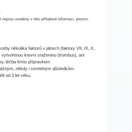
.
é nejsou uvedeny v této příbalové informaci, prosím,
orby několika faktorů v játrech (faktory VII, IX, X,
 vytvořenou krevní sraženinu (trombus), ani
ny, léčba tímto přípravkem
k vážným, někdy i smrtelným důsledkům.
ti od 3 let věku.