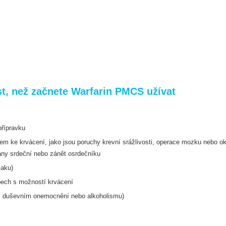
, než začnete Warfarin PMCS užívat
přípravku
m ke krvácení, jako jsou poruchy krevní s
rážlivosti, operace mozku nebo o
ány srdeční nebo zánět osrdečníku
laku)
pech s možností krvácení
kém duševním onemocnění nebo alkoholismu)