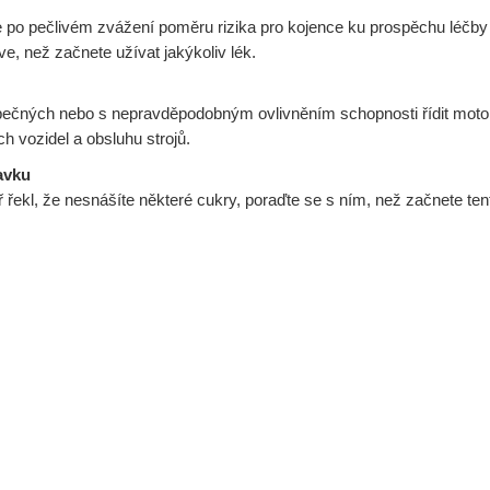
e po pečlivém zvážení poměru rizika pro kojence ku prospěchu léčby
, než začnete užívat jakýkoliv lék.
ečných nebo s nepravděpodobným ovlivněním schopnosti řídit motoro
h vozidel a obsluhu strojů.
avku
ekl, že nesnášíte některé cukry, poraďte se s ním, než začnete tent