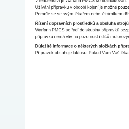
V těhotenství je Warfarin PMCS kontraindikován.
Užívání přípravku v období kojení je možné pouz
Poraďte se se svým lékařem nebo lékárníkem dříve
Řízení dopravních prostředků a obsluha strojů
Warfarin PMCS se řadí do skupiny přípravků bezp
přípravku nemá vliv na pozornost řidičů motorovýc
Důležité informace o některých složkách přípr
Přípravek obsahuje laktosu. Pokud Vám Váš lékař ř