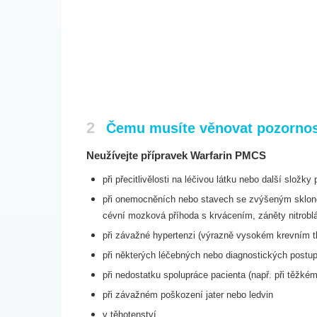
2
Čemu musíte věnovat pozornost
Neužívejte přípravek Warfarin PMCS
při přecitlivělosti na léčivou látku nebo další složky 
při onemocněních nebo stavech se zvýšeným sklone
cévní
mozková příhoda s krvácením, záněty nitrobl
při závažné hypertenzi (výrazně vysokém krevním t
při některých léčebných nebo diagnostických postu
při nedostatku spolupráce pacienta (např. při těž
při závažném poškození jater nebo ledvin
v těhotenství.