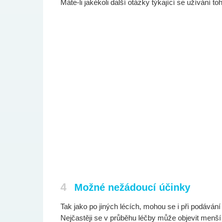
Máte-li jakékoli další otázky týkající se užívání t
4
Možné nežádoucí účinky
Tak jako po jiných lécích, mohou se i při podáván
Nejčastěji se v průběhu léčby může objevit menší