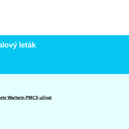
lový leták
ete Warfarin PMCS užívat