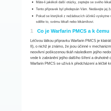
Máte-li jakékoli další otázky, zeptejte se svého léka
Tento přípravek byl předepsán Vám. Nedávejte jej žád
Pokud se kterýkoli z nežádoucích účinků vyskytne
sdělte to,
svému lékaři nebo lékárníkovi.
1
Co je Warfarin PMCS a k čemu 
Léčivou látkou přípravku Warfarin PMCS je klatrát s
II), o nichž je známo, že jsou účinné v mechaniz
neovlivní poškozenou tkáň následkem jejího nedos
vede k zabránění jejího dalšího šíření a druhot
Warfarin PMCS se užívá k předcházení a léčbě krev