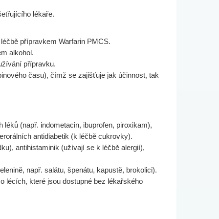
třujícího lékaře.
o léčbě přípravkem Warfarin PMCS.
em alkohol.
užívání přípravku.
inového času), čímž se zajišťuje jak účinnost, tak
 léků (např. indometacin, ibuprofen, piroxikam),
erorálních antidiabetik (k léčbě cukrovky).
, antihistaminik (užívají se k léčbě alergií),
enině, např. salátu, špenátu, kapustě, brokolici).
 o lécích, které jsou dostupné bez lékařského