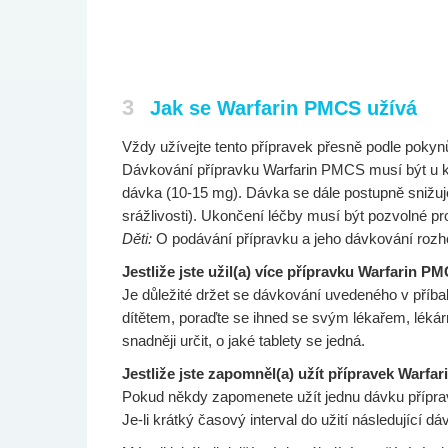
3
Jak se Warfarin PMCS užívá
Vždy užívejte tento přípravek přesně podle pokyn
Dávkování přípravku Warfarin PMCS musí být u kaž
dávka (10-15 mg). Dávka se dále postupně snižuje,
srážlivosti). Ukončení léčby musí být pozvolné pr
Děti:
O podávání přípravku a jeho dávkování rozh
Jestliže jste užil(a) více přípravku Warfarin PM
Je důležité držet se dávkování uvedeného v příbal
dítětem, poraďte se ihned se svým lékařem, lékár
snadněji určit, o jaké tablety se jedná.
Jestliže jste zapomněl(a) užít přípravek Warf
Pokud někdy zapomenete užít jednu dávku přípravku,
Je-li krátký časový interval do užití následující 