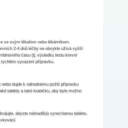
e se se svým lékařem nebo lékárníkem.
rvních 2-4 dnů léčby se obvykle užívá vyšší
mbinového času (tj. výsledku testu krevní
i rychlém vysazení přípravku.
et nebo dojde k náhodnému požití přípravku
aké tablety a také krabičku, aby bylo možno
dvojujte, abyste nahradil(a) vynechanou tabletu.
ávkování.