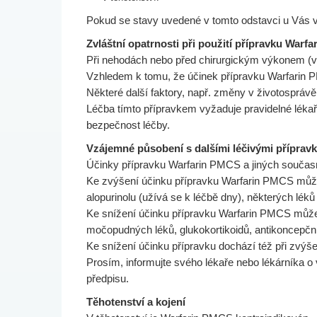
Pokud se stavy uvedené v tomto odstavci u Vás vy
Zvláštní opatrnosti při použití přípravku Warf
Při nehodách nebo před chirurgickým výkonem (v
Vzhledem k tomu, že účinek přípravku Warfarin P
Některé další faktory, např. změny v životosprávě
Léčba tímto přípravkem vyžaduje pravidelné lékařs
bezpečnost léčby.
Vzájemné působení s dalšími léčivými příprav
Účinky přípravku Warfarin PMCS a jiných součas
Ke zvýšení účinku přípravku Warfarin PMCS může do
alopurinolu (užívá se k léčbě dny), některých léků
Ke snížení účinku přípravku Warfarin PMCS může do
močopudných léků, glukokortikoidů, antikoncepční
Ke snížení účinku přípravku dochází též při zvýšen
Prosím, informujte svého lékaře nebo lékárníka o v
předpisu.
Těhotenství a kojení