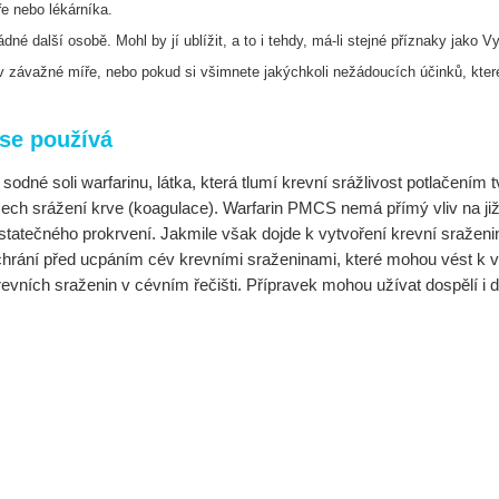
ře nebo lékárníka.
né další osobě. Mohl by jí ublížit, a to i
tehdy, má-li stejné příznaky jako Vy
 v závažné míře, nebo pokud si všimnete
jakýchkoli nežádoucích účinků, kter
se používá
odné soli warfarinu, látka, která tlumí krevní srážlivost potlačením tv
mech srážení krve (koagulace). Warfarin PMCS nemá přímý vliv na již
tatečného prokrvení. Jakmile však dojde k vytvoření krevní sraženi
ně chrání před ucpáním cév krevními sraženinami, které mohou vést 
ních sraženin v cévním řečišti. Přípravek mohou užívat dospělí i dě