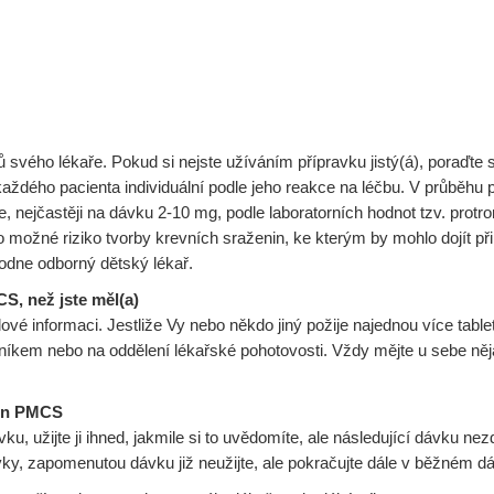
ů svého lékaře. Pokud si nejste užíváním přípravku jistý(á), poraďt
dého pacienta individuální podle jeho reakce na léčbu. V průběhu p
 nejčastěji na dávku 2-10 mg, podle laboratorních hodnot tzv. protro
o možné riziko tvorby krevních sraženin, ke kterým by mohlo dojít př
odne odborný dětský lékař.
CS, než jste měl(a)
ové informaci. Jestliže Vy nebo někdo jiný požije najednou více tabl
níkem nebo na oddělení lékařské pohotovosti. Vždy mějte u sebe něj
arin PMCS
 užijte ji ihned, jakmile si to uvědomíte, ale následující dávku nez
dávky, zapomenutou dávku již neužijte, ale pokračujte dále v běžném d