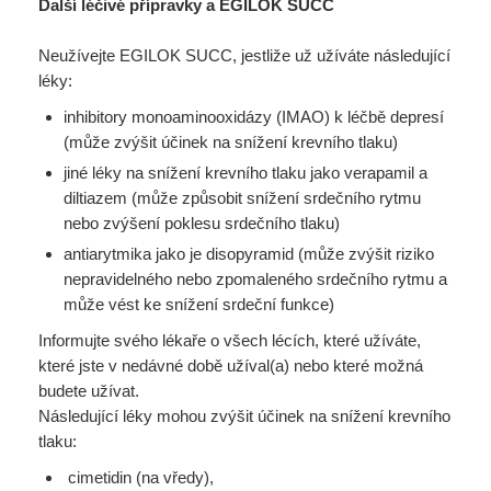
Další léčivé přípravky a EGILOK SUCC
Neužívejte EGILOK SUCC, jestliže už užíváte následující
léky:
inhibitory monoaminooxidázy (IMAO) k léčbě depresí
(může zvýšit účinek na snížení krevního tlaku)
jiné léky na snížení krevního tlaku jako verapamil a
diltiazem (může způsobit snížení srdečního rytmu
nebo zvýšení poklesu srdečního tlaku)
antiarytmika jako je disopyramid (může zvýšit riziko
nepravidelného nebo zpomaleného srdečního rytmu a
může vést ke snížení srdeční funkce)
Informujte svého lékaře o všech lécích, které užíváte,
které jste v nedávné době užíval(a) nebo které možná
budete užívat.
Následující léky mohou zvýšit účinek na snížení krevního
tlaku:
cimetidin (na vředy),