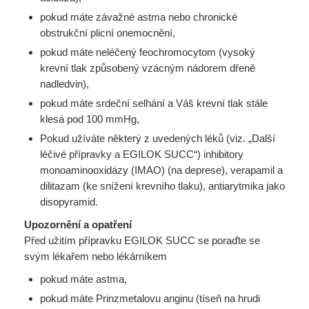
pokud máte závažné astma nebo chronické
obstrukční plicní onemocnění,
pokud máte neléčený feochromocytom (vysoký
krevní tlak způsobený vzácným nádorem dřeně
nadledvin),
pokud máte srdeční selhání a Váš krevní tlak stále
klesá pod 100 mmHg,
Pokud užíváte některý z uvedených léků (viz. „Další
léčivé přípravky a EGILOK SUCC“) inhibitory
monoaminooxidázy (IMAO) (na deprese), verapamil a
dilitazam (ke snížení krevního tlaku), antiarytmika jako
disopyramid.
Upozornění a opatření
Před užitím přípravku EGILOK SUCC se poraďte se
svým lékařem nebo lékárníkem
pokud máte astma,
pokud máte Prinzmetalovu anginu (tíseň na hrudi