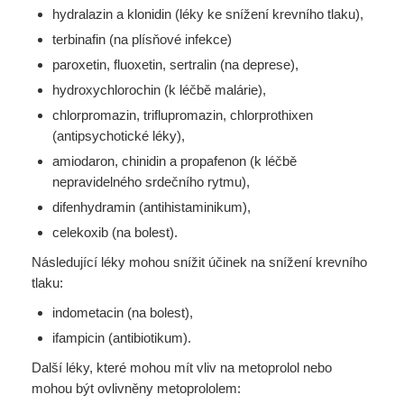
hydralazin a klonidin (léky ke snížení krevního tlaku),
terbinafin (na plísňové infekce)
paroxetin, fluoxetin, sertralin (na deprese),
hydroxychlorochin (k léčbě malárie),
chlorpromazin, triflupromazin, chlorprothixen
(antipsychotické léky),
amiodaron, chinidin a propafenon (k léčbě
nepravidelného srdečního rytmu),
difenhydramin (antihistaminikum),
celekoxib (na bolest).
Následující léky mohou snížit účinek na snížení krevního
tlaku:
indometacin (na bolest),
ifampicin (antibiotikum).
Další léky, které mohou mít vliv na metoprolol nebo
mohou být ovlivněny metoprololem: