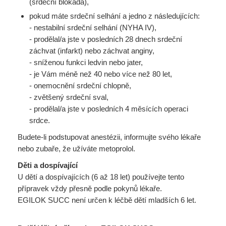
(srdeční blokáda),
pokud máte srdeční selhání a jedno z následujících:
- nestabilní srdeční selhání (NYHA IV),
- prodělal/a jste v posledních 28 dnech srdeční
záchvat (infarkt) nebo záchvat anginy,
- sníženou funkci ledvin nebo jater,
- je Vám méně než 40 nebo více než 80 let,
- onemocnění srdeční chlopně,
- zvětšený srdeční sval,
- prodělal/a jste v posledních 4 měsících operaci
srdce.
Budete-li podstupovat anestézii, informujte svého lékaře
nebo zubaře, že užíváte metoprolol.
Děti a dospívající
U dětí a dospívajících (6 až 18 let) používejte tento
přípravek vždy přesně podle pokynů lékaře.
EGILOK SUCC není určen k léčbě dětí mladších 6 let.