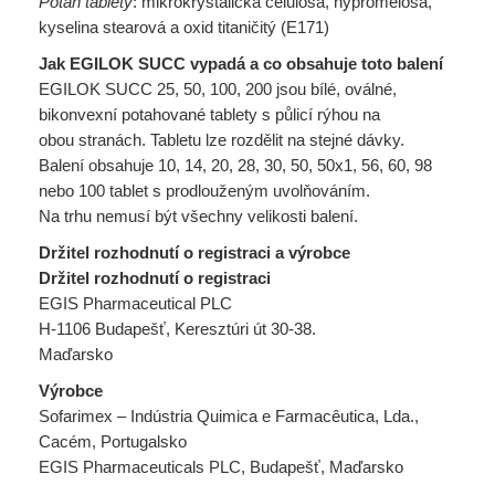
Potah tablety
: mikrokrystalická celulosa, hypromelosa,
kyselina stearová a oxid titaničitý (E171)
Jak EGILOK SUCC vypadá a co obsahuje toto balení
EGILOK SUCC 25, 50, 100, 200 jsou bílé, oválné,
bikonvexní potahované tablety s půlicí rýhou na
obou stranách. Tabletu lze rozdělit na stejné dávky.
Balení obsahuje 10, 14, 20, 28, 30, 50, 50x1, 56, 60, 98
nebo 100 tablet s prodlouženým uvolňováním.
Na trhu nemusí být všechny velikosti balení.
Držitel rozhodnutí o registraci a výrobce
Držitel rozhodnutí o registraci
EGIS Pharmaceutical PLC
H-1106 Budapešť, Keresztúri út 30-38.
Maďarsko
Výrobce
Sofarimex – Indústria Quimica e Farmacêutica, Lda.,
Cacém, Portugalsko
EGIS Pharmaceuticals PLC, Budapešť, Maďarsko