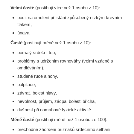
Velmi časté
(postihují více než 1 osobu z 10):
pocit na omdlení při stání způsobený nízkým krevním
tlakem,
únava.
Časté
(postihují méně než 1 osobu z 10):
pomalý srdeční tep,
problémy s udržením rovnováhy (velmi vzácně s
omdléváním),
studené ruce a nohy,
palpitace,
závrať, bolest hlavy,
nevolnost, průjem, zácpa, bolesti břicha,
dušnost při namáhavé fyzické aktivitě.
Méně časté
(postihují méně než 1 osobu ze 100):
přechodné zhoršení příznaků srdečního selhání,