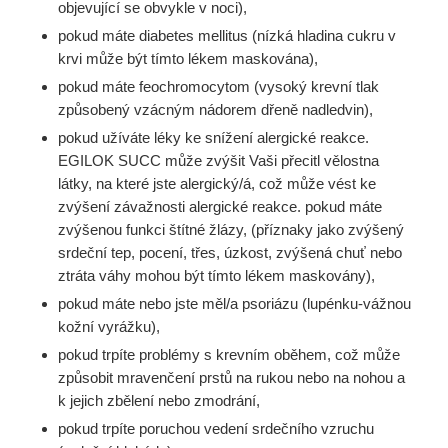
objevující se obvykle v noci),
pokud máte diabetes mellitus (nízká hladina cukru v
krvi může být tímto lékem maskována),
pokud máte feochromocytom (vysoký krevní tlak
způsobený vzácným nádorem dřeně nadledvin),
pokud užíváte léky ke snížení alergické reakce.
EGILOK SUCC může zvýšit Vaši přecitl vělostna
látky, na které jste alergický/á, což může vést ke
zvýšení závažnosti alergické reakce. pokud máte
zvýšenou funkci štítné žlázy, (příznaky jako zvýšený
srdeční tep, pocení, třes, úzkost, zvýšená chuť nebo
ztráta váhy mohou být tímto lékem maskovány),
pokud máte nebo jste měl/a psoriázu (lupénku-vážnou
kožní vyrážku),
pokud trpíte problémy s krevním oběhem, což může
způsobit mravenčení prstů na rukou nebo na nohou a
k jejich zbělení nebo zmodrání,
pokud trpíte poruchou vedení srdečního vzruchu