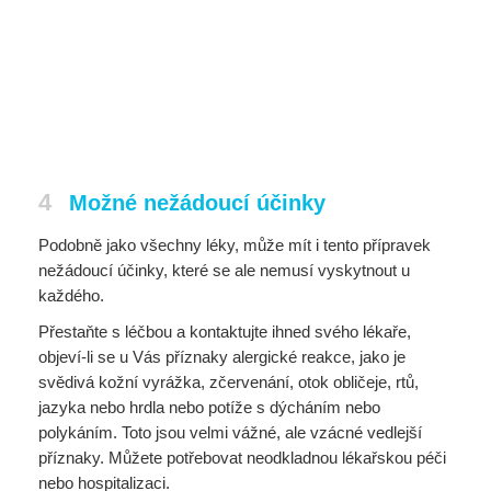
4
Možné nežádoucí účinky
Podobně jako všechny léky, může mít i tento přípravek
nežádoucí účinky, které se ale nemusí vyskytnout u
každého.
Přestaňte s léčbou a kontaktujte ihned svého lékaře,
objeví-li se u Vás příznaky alergické reakce, jako je
svědivá kožní vyrážka, zčervenání, otok obličeje, rtů,
jazyka nebo hrdla nebo potíže s dýcháním nebo
polykáním. Toto jsou velmi vážné, ale vzácné vedlejší
příznaky. Můžete potřebovat neodkladnou lékařskou péči
nebo hospitalizaci.