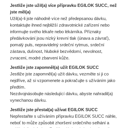
Jestliže jste užil(a) více přípravku EGILOK SUCC, než
jste měl(a)
Užil(a)-li jste náhodně více než předepsanou dávku,
kontaktujte ihned nejbližší zdravotnické zařízení nebo
informujte svého lékaře nebo lékárníka. Příznaky
předávkování jsou nízký krevní tlak (únava a závrať),
pomalý puls, nepravidelný srdeční rytmus, srdeční
zástava, dušnost, hluboké bezvědomí, nevolnost,
zvracení, modré zbarvení kůže.
Jestliže jste zapomněl(a) užít EGILOK SUCC
Jestliže jste zapomněl(a) užít dávku, vezměte si ji co
nejdříve, až si vzpomenete a pokračujte s užíváním jako
předtím.
Nezdvojnásobujte následující dávku, abyste nahradil(a)
vynechanou dávku.
Jestliže jste přestal(a) užívat EGILOK SUCC
Nepřestaňte s užíváním přípravku EGILOK SUCC náhle,
neboť to může způsobit zhoršení srdečního selhání a