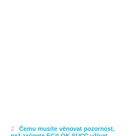
2
Čemu musíte věnovat pozornost,
než začnete EGILOK SUCC užívat