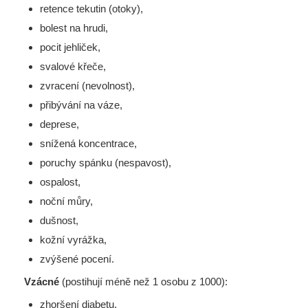
retence tekutin (otoky),
bolest na hrudi,
pocit jehliček,
svalové křeče,
zvracení (nevolnost),
přibývání na váze,
deprese,
snížená koncentrace,
poruchy spánku (nespavost),
ospalost,
noční můry,
dušnost,
kožní vyrážka,
zvýšené pocení.
Vzácné
(postihují méně než 1 osobu z 1000):
zhoršení diabetu,