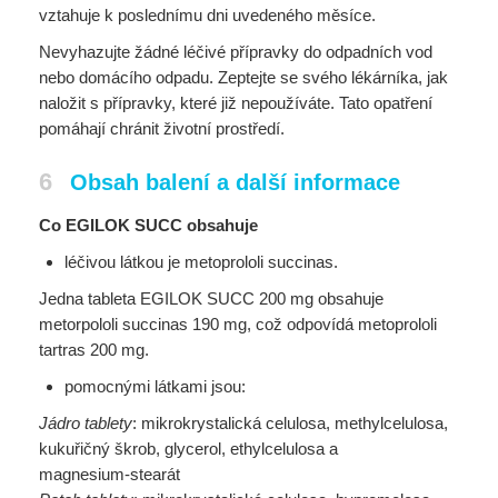
vztahuje k poslednímu dni uvedeného měsíce.
Nevyhazujte žádné léčivé přípravky do odpadních vod
nebo domácího odpadu. Zeptejte se svého lékárníka, jak
naložit s přípravky, které již nepoužíváte. Tato opatření
pomáhají chránit životní prostředí.
6
Obsah balení a další informace
Co EGILOK SUCC obsahuje
léčivou látkou je metoprololi succinas.
Jedna tableta EGILOK SUCC 200 mg obsahuje
metorpololi succinas 190 mg, což odpovídá metoprololi
tartras 200 mg.
pomocnými látkami jsou:
Jádro tablety
: mikrokrystalická celulosa, methylcelulosa,
kukuřičný škrob, glycerol, ethylcelulosa a
magnesium-stearát