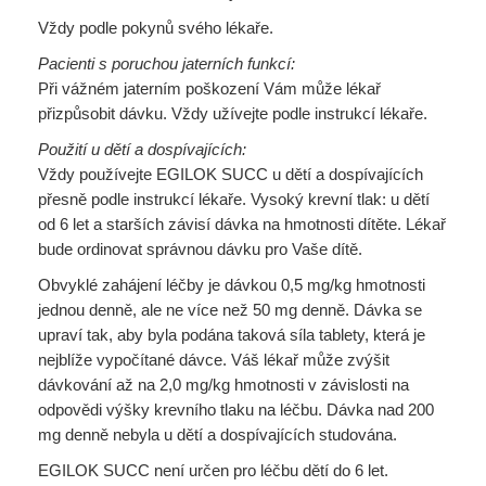
Vždy podle pokynů svého lékaře.
Pacienti s poruchou jaterních funkcí:
Při vážném jaterním poškození Vám může lékař
přizpůsobit dávku. Vždy užívejte podle instrukcí lékaře.
Použití u dětí a dospívajících:
Vždy používejte EGILOK SUCC u dětí a dospívajících
přesně podle instrukcí lékaře. Vysoký krevní tlak: u dětí
od 6 let a starších závisí dávka na hmotnosti dítěte. Lékař
bude ordinovat správnou dávku pro Vaše dítě.
Obvyklé zahájení léčby je dávkou 0,5 mg/kg hmotnosti
jednou denně, ale ne více než 50 mg denně. Dávka se
upraví tak, aby byla podána taková síla tablety, která je
nejblíže vypočítané dávce. Váš lékař může zvýšit
dávkování až na 2,0 mg/kg hmotnosti v závislosti na
odpovědi výšky krevního tlaku na léčbu. Dávka nad 200
mg denně nebyla u dětí a dospívajících studována.
EGILOK SUCC není určen pro léčbu dětí do 6 let.