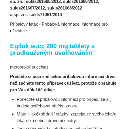
sp. zn.: sukls261665/2012, sukls261666/2012,
sukls261667/2012, sukls261668/2012
a sp. zn.: sukls71451/2014
Příbalový leták - Příbalová informace: informace pro
uživatele
Egilok succ 200 mg tablety s
prodlouženým uvolňováním
metoprololi succinas
Přečtěte si pozorně celou příbalovou informaci dříve,
než začnete tento přípravek užívat, protože obsahuje
pro Vás důležité údaje.
Ponechte si příbalovou informaci pro případ, že si ji
budete potřebovat přečíst znovu.
Máte-li jakékoli další otázky, zeptejte se svého lékaře,
lékárníka nebo zdravotní sestry.
Tento přípravek byl předepsán výhradně Vám.