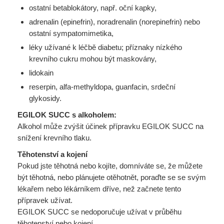
ostatní betablokátory, např. oční kapky,
adrenalin (epinefrin), noradrenalin (norepinefrin) nebo
ostatní sympatomimetika,
léky užívané k léčbě diabetu; příznaky nízkého
krevního cukru mohou být maskovány,
lidokain
reserpin, alfa-methyldopa, guanfacin, srdeční
glykosidy.
EGILOK SUCC s alkoholem:
Alkohol může zvýšit účinek přípravku EGILOK SUCC na
snížení krevního tlaku.
Těhotenství a kojení
Pokud jste těhotná nebo kojíte, domníváte se, že můžete
být těhotná, nebo plánujete otěhotnět, poraďte se se svým
lékařem nebo lékárníkem dříve, než začnete tento
přípravek užívat.
EGILOK SUCC se nedoporučuje užívat v průběhu
těhotenství nebo kojení.