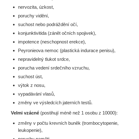
nervozita, úzkost,
poruchy vidění,
suchost nebo podráždění očí,
konjunktivitida (zánět očních spojivek),
impotence (neschopnost erekce),
Peyronieova nemoc (plastická indurace penisu),
nepravidelný tlukot srdce,
porucha vedení srdečního vzruchu,
suchost úst,
výtok z nosu,
vypadávání vlasů,
změny ve výsledcích jaterních testů.
Velmi vzácné
(postihují méně než 1 osobu z 10000):
změny v počtu krevních buněk (trombocytopenie,
leukopenie),
poruchy paměti,