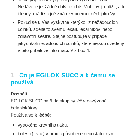
Nedávejte jej žádné další osobě. Mohl by jí ublížit, a to
i tehdy, má-li stejné známky onemocnění jako Vy.
Pokud se u Vás vyskytne kterýkoli z nežádoucích
účinků, sdělte to svému lékaři, lékárníkovi nebo
zdravotní sestře. Stejně postupujte v případě
jakýchkoli nežádoucích účinků, které nejsou uvedeny
v této příbalové informaci. Viz bod 4.
1
Co je EGILOK SUCC a k čemu se
používá
Dospělí
EGILOK SUCC patří do skupiny léčiv nazývané
betablokátory.
Používá se
k léčbě:
vysokého krevního tlaku,
bolesti (tísně) v hrudi způsobené nedostatečným