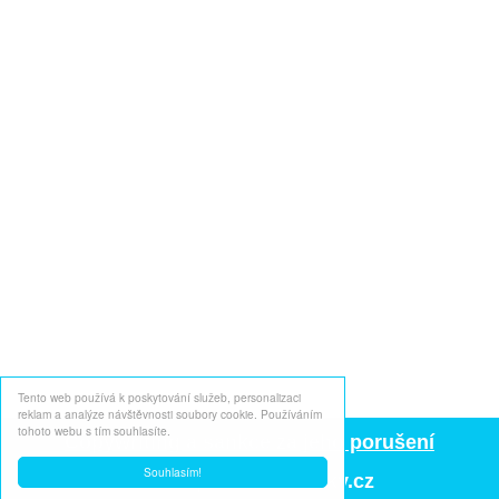
Tento web používá k poskytování služeb, personalizaci
reklam a analýze návštěvnosti soubory cookie. Používáním
tohoto webu s tím souhlasíte.
Copywriting a sankce za jeho porušení
Souhlasím!
2026
© pribalove-letaky.cz