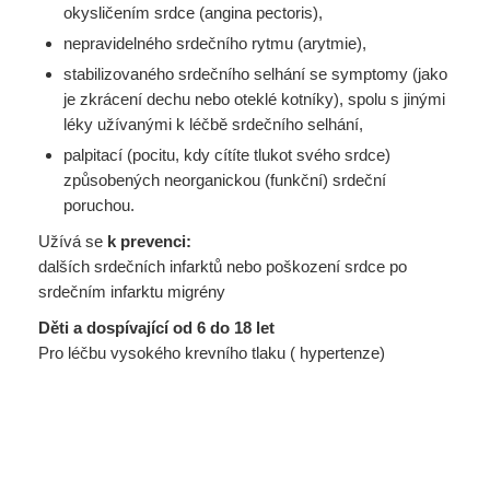
okysličením srdce (angina pectoris),
nepravidelného srdečního rytmu (arytmie),
stabilizovaného srdečního selhání se symptomy (jako
je zkrácení dechu nebo oteklé kotníky), spolu s jinými
léky užívanými k léčbě srdečního selhání,
palpitací (pocitu, kdy cítíte tlukot svého srdce)
způsobených neorganickou (funkční) srdeční
poruchou.
Užívá se
k prevenci:
dalších srdečních infarktů nebo poškození srdce po
srdečním infarktu migrény
Děti a dospívající od 6 do 18 let
Pro léčbu vysokého krevního tlaku ( hypertenze)