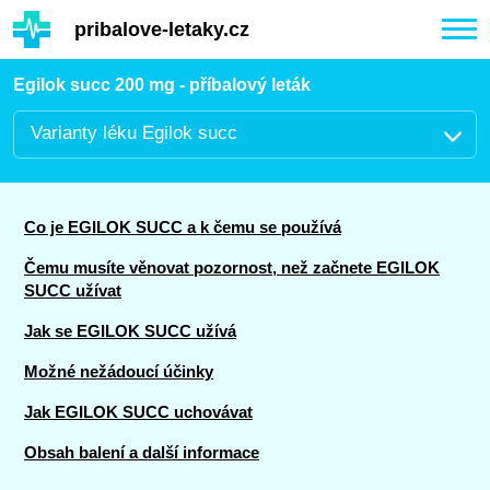
Hauptinhalt
pribalove-letaky.cz
Togg
navi
Egilok succ 200 mg - příbalový leták
Varianty léku Egilok succ
Co je EGILOK SUCC a k čemu se používá
Čemu musíte věnovat pozornost, než začnete EGILOK
SUCC užívat
Jak se EGILOK SUCC užívá
Možné nežádoucí účinky
Jak EGILOK SUCC uchovávat
Obsah balení a další informace