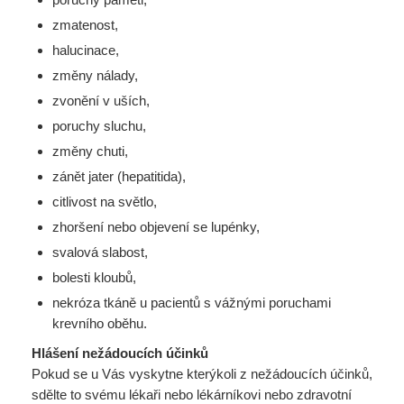
zmatenost,
halucinace,
změny nálady,
zvonění v uších,
poruchy sluchu,
změny chuti,
zánět jater (hepatitida),
citlivost na světlo,
zhoršení nebo objevení se lupénky,
svalová slabost,
bolesti kloubů,
nekróza tkáně u pacientů s vážnými poruchami
krevního oběhu.
Hlášení nežádoucích účinků
Pokud se u Vás vyskytne kterýkoli z nežádoucích účinků,
sdělte to svému lékaři nebo lékárníkovi nebo zdravotní