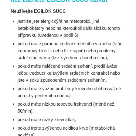
Neužívejte EGILOK SUCC
jestliže jste alergický/á na metoprolol, jiné
betablokátory nebo na kteroukoli další složku tohoto
přípravku (uvedenou v bodě 6),
pokud máte poruchu vedení srdečního vzruchu (síňo-
komorový blok II. nebo III. stupně) nebo problémy
srdečního rytmu (tzv. syndrom chorého sinu),
pokud máte neléčené srdeční selhání, proděláváte
léčbu vedoucí ke zvýšení srdečních kontrakcí nebo
jste v šoku způsobeném srdečním selháním,
pokud máte vážné problémy krevního oběhu (vážné
poruchy periferního oběhu)
pokud máte nízkou tepovou frekvenci (méně než
50/min),
pokud máte nízký krevní tlak,
pokud trpíte zvýšenou aciditou krve (metabolická
acidóza),