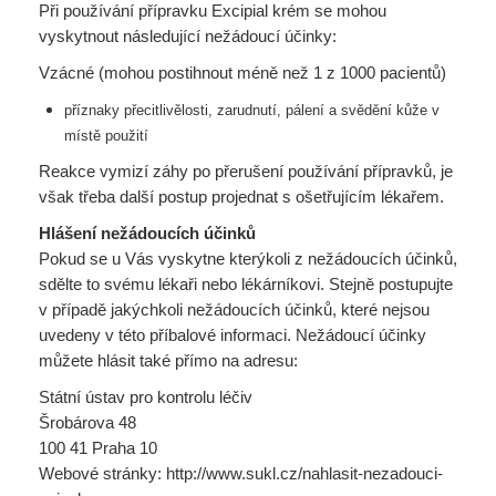
Při používání přípravku Excipial krém se mohou
vyskytnout následující nežádoucí účinky:
Vzácné (mohou postihnout méně než 1 z 1000 pacientů)
příznaky přecitlivělosti, zarudnutí, pálení a svědění kůže v
místě použití
Reakce vymizí záhy po přerušení používání přípravků, je
však třeba další postup projednat s ošetřujícím lékařem.
Hlášení nežádoucích účinků
Pokud se u Vás vyskytne kterýkoli z nežádoucích účinků,
sdělte to svému lékaři nebo lékárníkovi. Stejně postupujte
v případě jakýchkoli nežádoucích účinků, které nejsou
uvedeny v této příbalové informaci. Nežádoucí účinky
můžete hlásit také přímo na adresu:
Státní ústav pro kontrolu léčiv
Šrobárova 48
100 41 Praha 10
Webové stránky: http://www.sukl.cz/nahlasit-nezadouci-