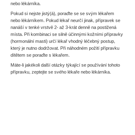
nebo lékárníka.
Pokud si nejste jistý(á), poraďte se se svým lékařem
nebo lékárníkem. Pokud lékař neurčí jinak, přípravek se
nanáší v tenké vrstvě 2- až 3-krát denně na postižená
místa. Při kombinaci se silně účinnými kožními přípravky
(hormonální masti) určí lékař vhodný léčebný postup,
který je nutno dodržovat. Při náhodném požití přípravku
dítětem se poraďte s lékařem.
Máte-li jakékoli další otázky týkající se používání tohoto
přípravku, zeptejte se svého lékaře nebo lékárníka.