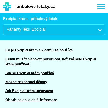
Hauptinhalt
pribalove-letaky.cz
Togg
navi
Excipial krém - příbalový leták
Varianty léku Excipial
Co je Excipial krém a k čemu se používá
Čemu musíte věnovat pozornost, než začnete Excipial
krém používat
Jak se Excipial krém používá
Možné nežádoucí účinky
Jak Excipial krém uchovávat
Obsah balení a další informace