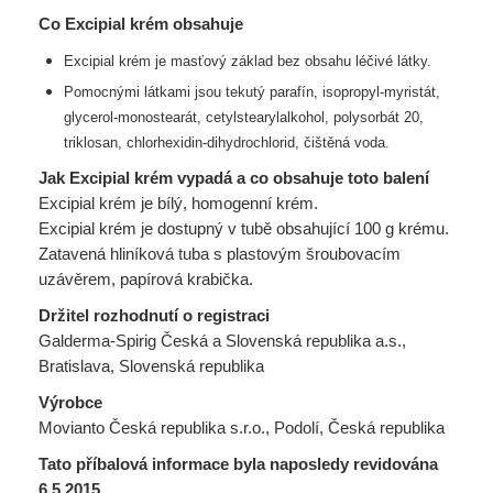
Co Excipial krém obsahuje
Excipial krém je masťový základ bez obsahu léčivé látky.
Pomocnými látkami jsou tekutý parafín, isopropyl-myristát,
glycerol-monostearát,
cetylstearylalkohol, polysorbát 20,
triklosan, chlorhexidin-dihydrochlorid, čištěná voda.
Jak Excipial krém vypadá a co obsahuje toto balení
Excipial krém je bílý, homogenní krém.
Excipial krém je dostupný v tubě obsahující 100 g krému.
Zatavená hliníková tuba s plastovým šroubovacím
uzávěrem, papírová krabička.
Držitel rozhodnutí o registraci
Galderma-Spirig Česká a Slovenská republika a.s.,
Bratislava, Slovenská republika
Výrobce
Movianto Česká republika s.r.o., Podolí, Česká republika
Tato příbalová informace byla naposledy revidována
6.5.2015.