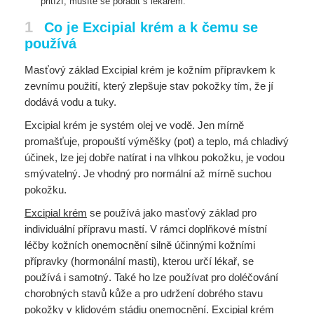
přitíží, musíte se poradit s lékařem.
1
Co je Excipial krém a k čemu se
používá
Masťový základ Excipial krém je kožním přípravkem k
zevnímu použití, který zlepšuje stav pokožky tím, že jí
dodává vodu a tuky.
Excipial krém je systém olej ve vodě. Jen mírně
promašťuje, propouští výměšky (pot) a teplo, má chladivý
účinek, lze jej dobře natírat i na vlhkou pokožku, je vodou
smývatelný. Je vhodný pro normální až mírně suchou
pokožku.
Excipial krém
se používá jako masťový základ pro
individuální přípravu mastí. V rámci doplňkové místní
léčby kožních onemocnění silně účinnými kožními
přípravky (hormonální masti), kterou určí lékař, se
používá i samotný. Také ho lze používat pro doléčování
chorobných stavů kůže a pro udržení dobrého stavu
pokožky v klidovém stádiu onemocnění. Excipial krém