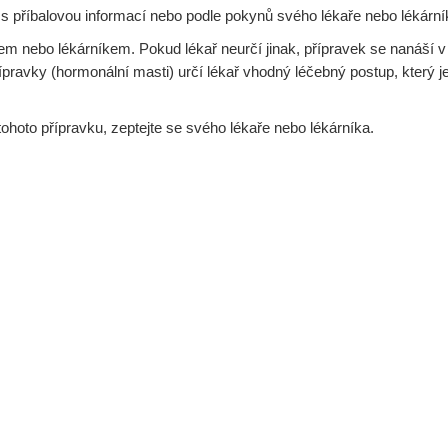
 s příbalovou informací nebo podle pokynů svého lékaře nebo lékární
řem nebo lékárníkem. Pokud lékař neurčí jinak, přípravek se nanáší v
ípravky (hormonální masti) určí lékař vhodný léčebný postup, který j
 tohoto přípravku, zeptejte se svého lékaře nebo lékárníka.