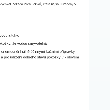
jakýchkoli nežádoucích účinků, které nejsou uvedeny
v
vodu a tuky.
pokožky. Je vodou smyvatelná.
ch onemocnění silně účinnými kožními přípravky
že a pro udržení dobrého stavu pokožky v klidovém