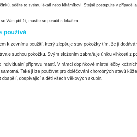
činků, sdělte to svému lékaři nebo
lékárníkovi. Stejně postupujte v případě 
se Vám přitíží, musíte se poradit s lékařem.
e používá
m k zevnímu použití, který zlepšuje stav pokožky tím, že jí dodává 
o trvale suchou pokožku. Svým složením zabraňuje úniku vlhkosti z 
 individuální přípravu mastí. V rámci doplňkové místní léčby kožní
 i samotná. Také ji lze používat pro doléčování chorobných stavů ků
dospělí, dospívající a děti všech věkových skupin.