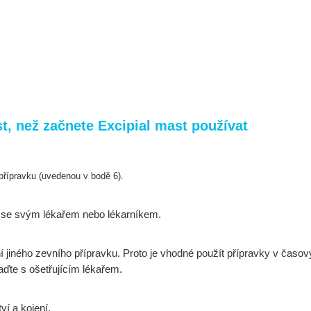
, než začnete Excipial mast používat
o přípravku (uvedenou v bodě 6).
e se svým lékařem nebo lékarníkem.
í jiného zevního přípravku. Proto je vhodné použít přípravky v časo
aďte s ošetřujícím lékařem.
ví a kojení.