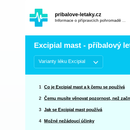
Hauptinhalt
Hlavní
pribalove-letaky.cz
navigace
Informace o přípravcích pohromadě ...
Excipial mast - příbalový le
Varianty léku Excipial
Co je Excipial mast a k čemu se používá
Čemu musíte věnovat pozornost, než začne
Jak se Excipial mast používá
Možné nežádoucí účinky