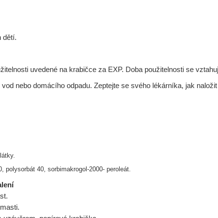
 dětí.
užitelnosti uvedené na krabičce za EXP. Doba použitelnosti se vzta
od nebo domácího odpadu. Zeptejte se svého lékárníka, jak naložit s 
látky.
0, polysorbát 40, sorbimakrogol-2000-
peroleát.
lení
st.
 masti.