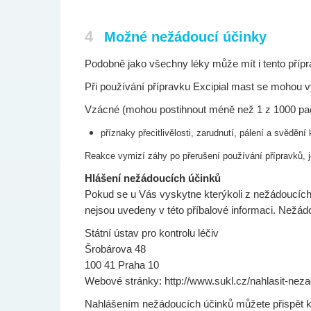
4
Možné nežádoucí účinky
Podobně jako všechny léky může mít i tento příp
Při používání přípravku Excipial mast se mohou v
Vzácné (mohou postihnout méně než 1 z 1000 pac
příznaky přecitlivělosti, zarudnutí, pálení a svědění
Reakce vymizí záhy po přerušení používání přípravků, j
Hlášení nežádoucích účinků
Pokud se u Vás vyskytne kterýkoli z nežádoucích ú
nejsou uvedeny v této příbalové informaci. Nežád
Státní ústav pro kontrolu léčiv
Šrobárova 48
100 41 Praha 10
Webové stránky: http://www.sukl.cz/nahlasit-nez
Nahlášením nežádoucích účinků můžete přispět k z