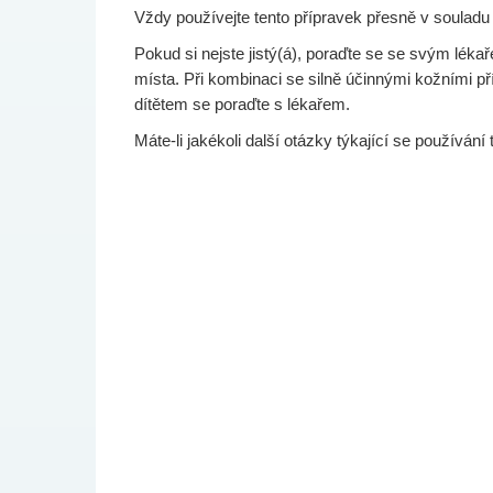
Vždy používejte tento přípravek přesně v souladu
Pokud si nejste jistý(á), poraďte se se svým léka
místa. Při kombinaci se silně účinnými kožními př
dítětem se poraďte s lékařem.
Máte-li jakékoli další otázky týkající se používání