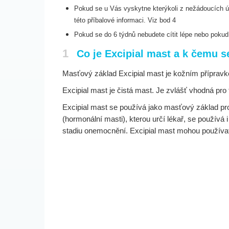
Pokud se u Vás vyskytne kterýkoli z nežádoucích ú
této příbalové informaci. Viz bod 4
Pokud se do 6 týdnů nebudete cítit lépe nebo pokud 
1
Co je Excipial mast a k čemu s
Masťový základ Excipial mast je kožním přípravke
Excipial mast je čistá mast. Je zvlášť vhodná pr
Excipial mast se používá jako masťový základ pro
(hormonální masti), kterou určí lékař, se používá
stadiu onemocnění. Excipial mast mohou používat 