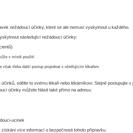
ravek nežádoucí účinky, které se ale nemusí vyskytnout u každého.
yskytnout následující nežádoucí účinky:
ientů)
 kůže v místě použití
e však třeba další postup projednat s
ošetřujícím lékařem.
činků, sdělte to svému lékaři nebo lékárníkovi. Stejně postupujte v
oucí účinky můžete hlásit také přímo na adresu:
adouci-ucinek
ískání více informací o bezpečnosti tohoto přípravku.