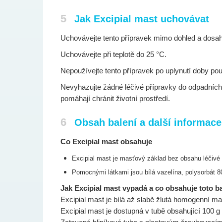
5
Jak Excipial mast uchovávat
Uchovávejte tento přípravek mimo dohled a dosah
Uchovávejte při teplotě do 25 °C.
Nepoužívejte tento přípravek po uplynutí doby po
Nevyhazujte žádné léčivé přípravky do odpadních v
pomáhají chránit životní prostředí.
6
Obsah balení a další informace
Co Excipial mast obsahuje
Excipial mast je masťový základ bez obsahu léčivé 
Pomocnými látkami jsou bílá vazelína, polysorbát 8
Jak Excipial mast vypadá a co obsahuje toto ba
Excipial mast je bílá až slabě žlutá homogenní ma
Excipial mast je dostupná v tubě obsahující 100 g