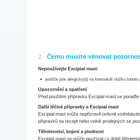
2
Čemu musíte věnovat pozornost
Nepoužívejte Excipial mast:
jestliže jste alergický(á) na kteroukoli složku tohot
Upozornění a opatření
Před použitím přípravku Excipial mast se poraďt
Další léčivé přípravky a Excipial mast
Excipial mast může nepříznivě ovlivnit vstřebáván
přípravků na recept nebo volně prodejných se por
Těhotenství, kojení a plodnost
Excipial mast se může používat i v době těhotenst