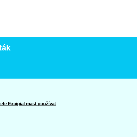
ták
te Excipial mast používat