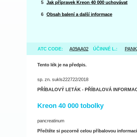
Jak přípravek Kreon 40 000 uchovávat
Obsah balení a další informace
ATC CODE:
A09AA02
ÚČINNÉ L.:
PANK
Tento lék je na předpis.
sp. zn. sukls222722/2018
PŘÍBALOVÝ LETÁK - PŘÍBALOVÁ INFORMA
Kreon 40 000 tobolky
pancreatinum
Přečtěte si pozorně celou příbalovou informaci