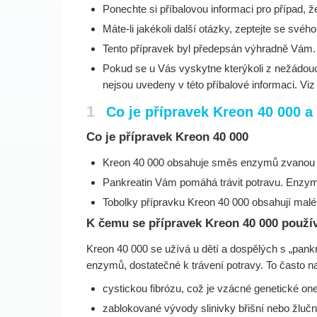
Ponechte si příbalovou informaci pro případ, že
Máte-li jakékoli další otázky, zeptejte se svéh
Tento přípravek byl předepsán výhradně Vám. Ne
Pokud se u Vás vyskytne kterýkoli z nežádoucí
nejsou uvedeny v této příbalové informaci. Viz
1
Co je přípravek Kreon 40 000 a
Co je přípravek Kreon 40 000
Kreon 40 000 obsahuje směs enzymů zvanou „
Pankreatin Vám pomáhá trávit potravu. Enzymy
Tobolky přípravku Kreon 40 000 obsahují malé 
K čemu se přípravek Kreon 40 000 použí
Kreon 40 000 se užívá u dětí a dospělých s „pankrea
enzymů, dostatečné k trávení potravy. To často nast
cystickou fibrózu, což je vzácné genetické o
zablokované vývody slinivky břišní nebo žluč