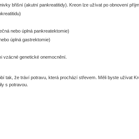
ivky břišní (akutní pankreatitidy). Kreon lze užívat po obnovení příj
kreatitidu)
stečná nebo úplná pankreatektomie)
nebo úplná gastrektomie)
 vzácné genetické onemocnění.
tak, že tráví potravu, která prochází střevem. Měli byste užívat K
y s potravou.