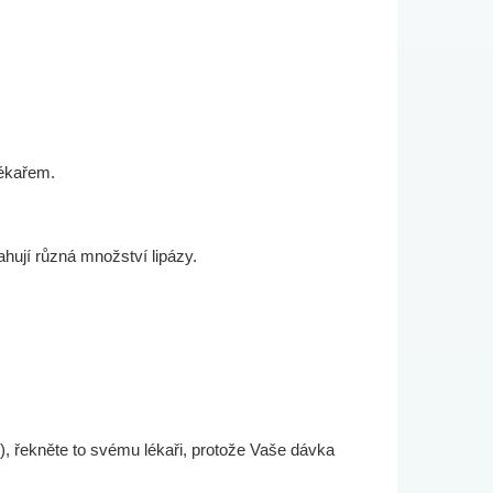
lékařem.
hují různá množství lipázy.
ky), řekněte to svému lékaři, protože Vaše dávka