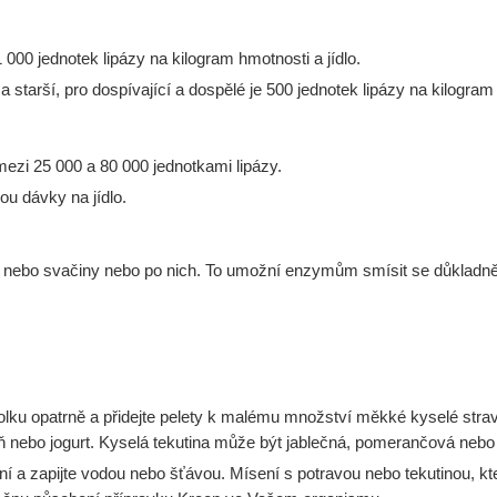
 000 jednotek lipázy na kilogram hmotnosti a jídlo.
starší, pro dospívající a dospělé je 500 jednotek lipázy na kilogram 
ezi 25 000 a 80 000 jednotkami lipázy.
u dávky na jídlo.
 nebo svačiny nebo po nich. To umožní enzymům smísit se důkladně s 
obolku opatrně a přidejte pelety k malému množství měkké kyselé stra
eň nebo jogurt. Kyselá tekutina může být jablečná, pomerančová neb
 a zapijte vodou nebo šťávou. Mísení s potravou nebo tekutinou, kte