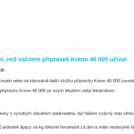
, než začnete přípravek Kreon 40 000 užívat
že:
nkreatin nebo na kteroukoli další složku přípravku Kreon 40 000 (uvede
tím přípravku Kreon 40 000 se svým lékařem nebo lékárníkem.
pravky s vysokým obsahem pankreatinu, byl hlášen vzácný stav střeva z
00 jednotek lipázy na kg tělesné hmotnosti za den a máte neobvyklé bř