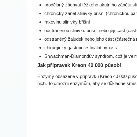
prodělaný záchvat těžkého akutního zánětu slin
chronický zánět slinivky břišní (chronickou pan
rakovinu slinivky břišní
odstraněnou slinivku břišní nebo její část (čá
odstraněný žaludek nebo jeho část (částečná 
chirurgický gastrointestinální bypass
Shwachman-Diamondův syndrom, což je velmi
Jak přípravek Kreon 40 000 působí
Enzymy obsažené v přípravku Kreon 40 000 působí 
nich. To umožní enzymům, aby se důkladně smísil