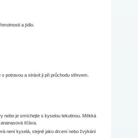
hmotnosti a jídlo.
potravou a strávit ji při průchodu střevem.
vy nebo je smíchejte s kyselou tekutinou. Měkká
o ananasová šťáva.
rá není kyselá, stejně jako drcení nebo žvýkání