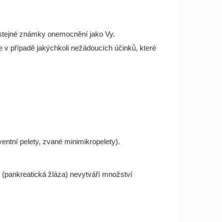
li stejné známky onemocnění jako Vy.
e v případě jakýchkoli nežádoucích účinků, které
entní pelety, zvané minimikropelety).
ní (pankreatická žláza) nevytváří množství