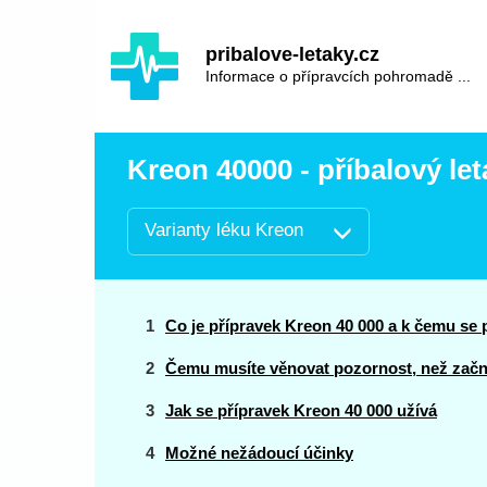
Hauptinhalt
Hlavní
pribalove-letaky.cz
navigace
Informace o přípravcích pohromadě ...
Kreon 40000 - příbalový let
Varianty léku Kreon
Co je přípravek Kreon 40 000 a k čemu se 
Čemu musíte věnovat pozornost, než začne
Jak se přípravek Kreon 40 000 užívá
Možné nežádoucí účinky