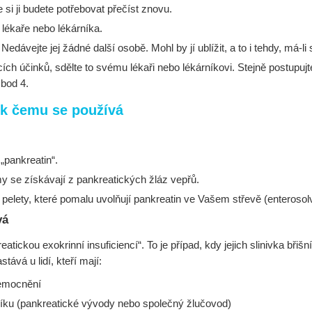
 si ji budete potřebovat přečíst znovu.
o lékaře nebo lékárníka.
dávejte jej žádné další osobě. Mohl by jí ublížit, a to i tehdy, má-
ch účinků, sdělte to svému lékaři nebo lékárníkovi. Stejně postupujt
 bod 4.
 k čemu se používá
pankreatin“.
 se získávají z pankreatických žláz vepřů.
pelety, které pomalu uvolňují pankreatin ve Vašem střevě (enterosolv
vá
tickou exokrinní insuficiencí“. To je případ, kdy jejich slinivka břiš
ává u lidí, kteří mají:
nemocnění
níku (pankreatické vývody nebo společný žlučovod)