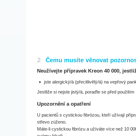
2
Čemu musíte věnovat pozornost
Neužívejte přípravek Kreon 40 000, jestli
jste alergický/á (přecitlivělý/á) na vepřový pa
Jestliže si nejste jistý/á, poraďte se před použi
Upozornění a opatření
U pacientů s cystickou fibrózou, kteří užívají pří
střevo zúženo.
Máte-li cystickou fibrózu a užíváte více než 10 0
svému lékaři.