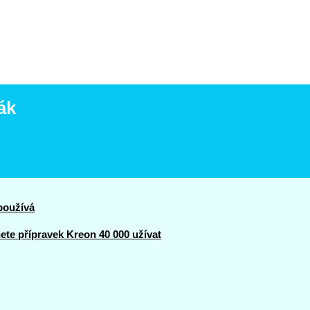
ák
používá
te přípravek Kreon 40 000 užívat