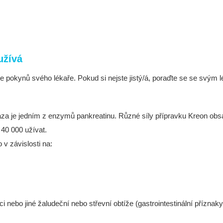
užívá
e pokynů svého lékaře. Pokud si nejste jistý/á, poraďte se se svým 
áza je jedním z enzymů pankreatinu. Různé síly přípravku Kreon obsa
 40 000 užívat.
 v závislosti na:
ci nebo jiné žaludeční nebo střevní obtíže (gastrointestinální přízna