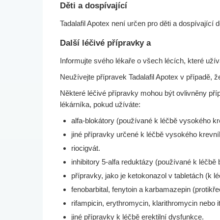
Děti a dospívající
Tadalafil Apotex není určen pro děti a dospívající d
Další léčivé přípravky a
Informujte svého lékaře o všech lécích, které uží
Neužívejte přípravek Tadalafil Apotex v případě, že
Některé léčivé přípravky mohou být ovlivněny příp
lékárníka, pokud užíváte:
alfa-blokátory (používané k léčbě vysokého kre
jiné přípravky určené k léčbě vysokého krevníh
riocigvát.
inhibitory 5-alfa reduktázy (používané k léčbě 
přípravky, jako je ketokonazol v tabletách (k 
fenobarbital, fenytoin a karbamazepin (protikř
rifampicin, erythromycin, klarithromycin nebo i
jiné přípravky k léčbě erektilní dysfunkce.