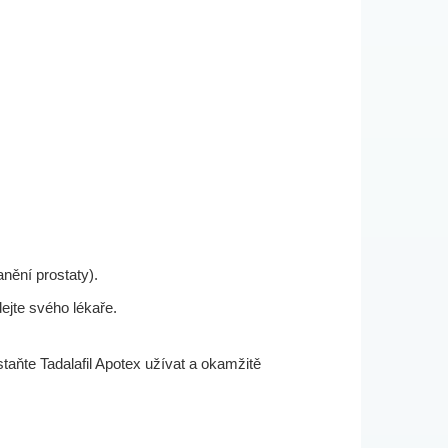
anění prostaty).
dejte svého lékaře.
staňte Tadalafil Apotex užívat a okamžitě