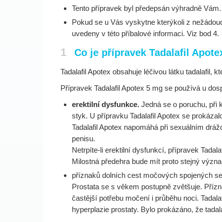
Tento přípravek byl předepsán výhradně Vám. Ne
Pokud se u Vás vyskytne kterýkoli z nežádoucí
uvedeny v této příbalové informaci. Viz bod 4.
1
Co je přípravek Tadalafil Apot
Tadalafil Apotex obsahuje léčivou látku tadalafil, k
Přípravek Tadalafil Apotex 5 mg se používá u dos
erektilní dysfunkce.
Jedná se o poruchu, při k
styk. U přípravku Tadalafil Apotex se prokáza
Tadalafil Apotex napomáhá při sexuálním drážd
penisu.
Netrpíte-li erektilní dysfunkcí, přípravek Tad
Milostná předehra bude mít proto stejný význ
příznaků dolních cest močových spojených 
Prostata se s věkem postupně zvětšuje. Příz
častější potřebu močení i průběhu noci. Tadal
hyperplazie prostaty. Bylo prokázáno, že tadal