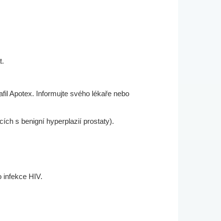
t.
fil Apotex. Informujte svého lékaře nebo
ch s benigní hyperplazií prostaty).
o infekce HIV.