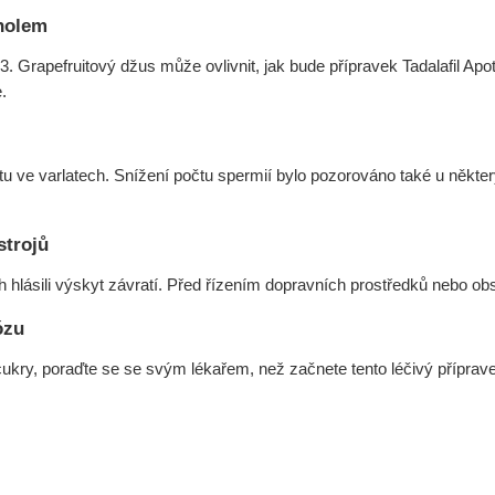
oholem
3. Grapefruitový džus může ovlivnit, jak bude přípravek Tadalafil A
.
tu ve varlatech. Snížení počtu spermií bylo pozorováno také u někt
strojů
ích hlásili výskyt závratí. Před řízením dopravních prostředků nebo obs
ózu
ukry, poraďte se se svým lékařem, než začnete tento léčivý příprave