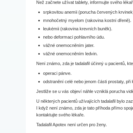
Než začnete užívat tablety, informujte svého lékaře
srpkovitou anemii (porucha červených krvinek
mnohočetný myelom (rakovina kostní dřeně).
leukémii (rakovina krevních buněk).
nebo deformaci pohlavního údu.
vážné onemocněním jater.
vážné onemocněním ledvin.
Není známo, zda je tadalafil účinný u pacientů, kteř
operaci pánve.
odstranění celé nebo jenom části prostaty, při 
Jestliže se u vás objeví náhle vzniklá porucha vid
U některých pacientů užívajících tadalafil bylo z
I když není známo, zda je tato příhoda přímo spoje
kontaktujte svého lékaře.
Tadalafil Apotex není určen pro ženy.