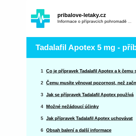
Hauptinhalt
Hlavní
pribalove-letaky.cz
navigace
Informace o přípravcích pohromadě ...
Tadalafil Apotex 5 mg - pří
Co je přípravek Tadalafil Apotex a k čemu 
Čemu musíte věnovat pozornost, než začne
Jak se přípravek Tadalafil Apotex používá
Možné nežádoucí účinky
Jak přípravek Tadalafil Apotex uchovávat
Obsah balení a další informace