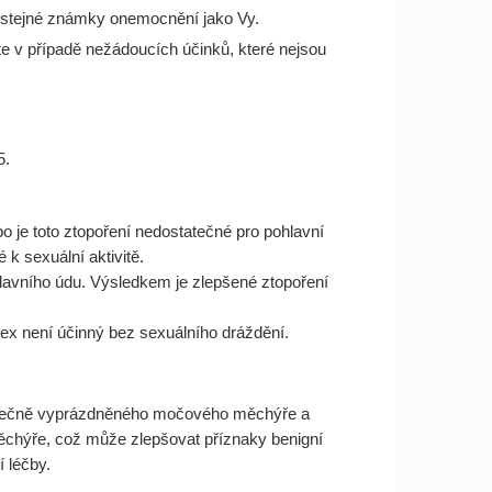
li stejné známky onemocnění jako Vy.
te v případě nežádoucích účinků, které nejsou
5.
o je toto ztopoření nedostatečné pro pohlavní
k sexuální aktivitě.
hlavního údu. Výsledkem je zlepšené ztopoření
otex není účinný bez sexuálního dráždění.
statečně vyprázdněného močového měchýře a
 měchýře, což může zlepšovat příznaky benigní
í léčby.