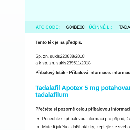
ATC CODE:
G04BE08
ÚČINNÉ L.:
TADA
Tento lék je na předpis.
Sp. zn. sukls220838/2018
a k sp. zn. sukls239611/2018
Příbalový leták - Příbalová informace: informac
Tadalafil Apotex 5 mg potahova
tadalafilum
Přečtěte si pozorně celou příbalovou informaci
Ponechte si příbalovou informaci pro případ, že
Máte-li jakékoli další otázky, zeptejte se svéh