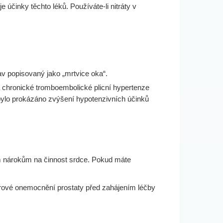
e účinky těchto léků. Používáte-li nitráty v
av popisovaný jako „mrtvice oka“.
) a chronické tromboembolické plicní hypertenze
, bylo prokázáno zvýšení hypotenzivních účinků
m nárokům na činnost srdce. Pokud máte
dorové onemocnění prostaty před zahájením léčby