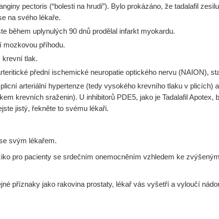
iny pectoris (“bolesti na hrudi”). Bylo prokázáno, že tadalafil zesiluj
 se na svého lékaře.
e během uplynulých 90 dnů prodělal infarkt myokardu.
ní mozkovou příhodu.
krevní tlak.
arteritické přední ischemické neuropatie optického nervu (NAION), st
 plicní arteriální hypertenze (tedy vysokého krevního tlaku v plicích
dkem krevních sraženin). U inhibitorů PDE5, jako je Tadalafil Apotex
jste jistý, řekněte to svému lékaři.
e se svým lékařem.
 riziko pro pacienty se srdečním onemocněním vzhledem ke zvýšený
ejné příznaky jako rakovina prostaty, lékař vás vyšetří a vyloučí ná