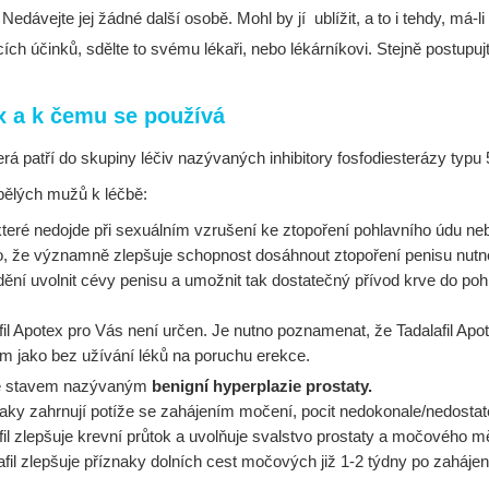
dávejte jej žádné další osobě. Mohl by jí ublížit, a to i tehdy, má-
ch účinků, sdělte to svému lékaři, nebo lékárníkovi. Stejně postupuj
ex a k čemu se používá
terá patří do skupiny léčiv nazývaných inhibitory fosfodiesterázy typu 
pělých mužů k léčbě:
teré nedojde při sexuálním vzrušení ke ztopoření pohlavního údu neb
lo, že významně zlepšuje schopnost dosáhnout ztopoření penisu nutné 
ění uvolnit cévy penisu a umožnit tak dostatečný přívod krve do po
alafil Apotex pro Vás není určen. Je nutno poznamenat, že Tadalafil Ap
am jako bez užívání léků na poruchu erekce.
se stavem nazývaným
benigní hyperplazie prostaty.
naky zahrnují potíže se zahájením močení, pocit nedokonale/nedo
afil zlepšuje krevní průtok a uvolňuje svalstvo prostaty a močového
afil zlepšuje příznaky dolních cest močových již 1-2 týdny po zahájen