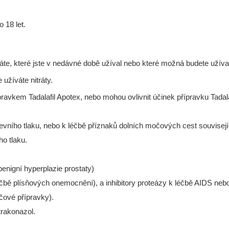
o 18 let.
váte, které jste v nedávné době užíval nebo které možná budete užíva
 užíváte nitráty.
ravkem Tadalafil Apotex, nebo mohou ovlivnit účinek přípravku Tadala
vního tlaku, nebo k léčbě příznaků dolních močových cest související
o tlaku.
benigní hyperplazie prostaty)
léčbě plísňových onemocnění), a inhibitory proteázy k léčbě AIDS neb
ečové přípravky).
trakonazol.