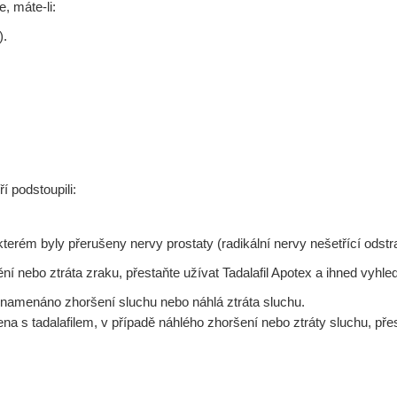
, máte-li:
).
í podstoupili:
kterém byly přerušeny nervy prostaty (radikální nervy nešetřící odstr
ění nebo ztráta zraku, přestaňte užívat Tadalafil Apotex a ihned vyhle
aznamenáno zhoršení sluchu nebo náhlá ztráta sluchu.
na s tadalafilem, v případě náhlého zhoršení nebo ztráty sluchu, pře