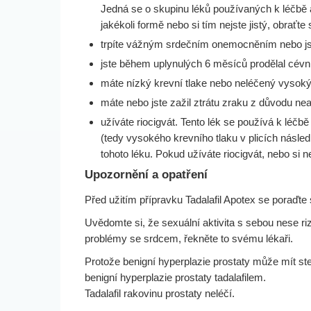
Jedná se o skupinu léků používaných k léčbě ang
jakékoli formě nebo si tím nejste jistý, obraťte
trpíte vážným srdečním onemocněním nebo jst
jste během uplynulých 6 měsíců prodělal cév
máte nízký krevní tlake nebo neléčený vysoký 
máte nebo jste zažil ztrátu zraku z důvodu ne
užíváte riocigvát. Tento lék se používá k léčbě
(tedy vysokého krevního tlaku v plicích násle
tohoto léku. Pokud užíváte riocigvát, nebo si ne
Upozornění a opatření
Před užitím přípravku Tadalafil Apotex se poraďt
Uvědomte si, že sexuální aktivita s sebou nese
problémy se srdcem, řekněte to svému lékaři.
Protože benigní hyperplazie prostaty může mít st
benigní hyperplazie prostaty tadalafilem.
Tadalafil rakovinu prostaty neléčí.