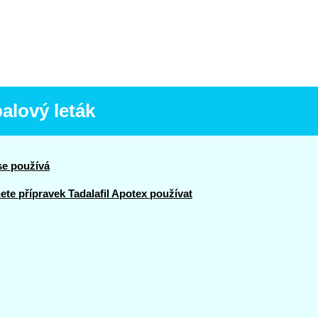
balový leták
se používá
te přípravek Tadalafil Apotex používat