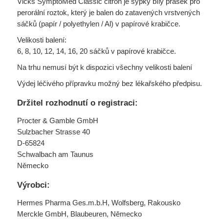
Vicks SymptoMed Classic citrón je sypký bílý prášek pro
perorální roztok, který je balen do zatavených vrstvených
sáčků (papír / polyethylen / Al) v papírové krabičce.
Velikosti balení:
6, 8, 10, 12, 14, 16, 20 sáčků v papírové krabičce.
Na trhu nemusí být k dispozici všechny velikosti balení
Výdej léčivého přípravku možný bez lékařského předpisu.
Držitel rozhodnutí o registraci:
Procter & Gamble GmbH
Sulzbacher Strasse 40
D-65824
Schwalbach am Taunus
Německo
Výrobci:
Hermes Pharma Ges.m.b.H, Wolfsberg, Rakousko
Merckle GmbH, Blaubeuren, Německo