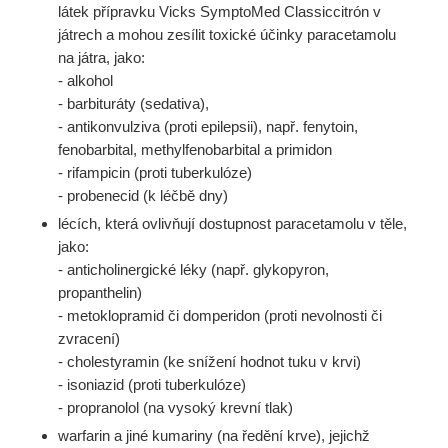
látek přípravku Vicks SymptoMed Classiccitrón v
játrech a mohou zesílit toxické účinky paracetamolu
na játra, jako:
- alkohol
- barbituráty (sedativa),
- antikonvulziva (proti epilepsii), např. fenytoin,
fenobarbital, methylfenobarbital a primidon
- rifampicin (proti tuberkulóze)
- probenecid (k léčbě dny)
lécích, která ovlivňují dostupnost paracetamolu v těle,
jako:
- anticholinergické léky (např. glykopyron,
propanthelin)
- metoklopramid či domperidon (proti nevolnosti či
zvracení)
- cholestyramin (ke snížení hodnot tuku v krvi)
- isoniazid (proti tuberkulóze)
- propranolol (na vysoký krevní tlak)
warfarin a jiné kumariny (na ředění krve), jejichž