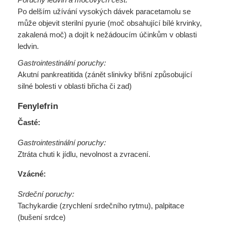
Po delším užívání vysokých dávek paracetamolu se
může objevit sterilní pyurie (moč obsahující bílé krvinky,
zakalená moč) a dojít k nežádoucím účinkům v oblasti
ledvin.
Gastrointestinální poruchy:
Akutní pankreatitida (zánět slinivky břišní způsobující
silné bolesti v oblasti břicha či zad)
Fenylefrin
Časté:
Gastrointestinální poruchy:
Ztráta chuti k jídlu, nevolnost a zvracení.
Vzácné:
Srdeční poruchy:
Tachykardie (zrychlení srdečního rytmu), palpitace
(bušení srdce)