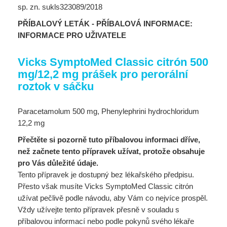
sp. zn. sukls323089/2018
PŘÍBALOVÝ LETÁK - PŘÍBALOVÁ INFORMACE:
INFORMACE PRO UŽIVATELE
Vicks SymptoMed Classic citrón 500
mg/12,2 mg prášek pro perorální
roztok v sáčku
Paracetamolum 500 mg, Phenylephrini hydrochloridum
12,2 mg
Přečtěte si pozorně tuto příbalovou informaci dříve,
než začnete tento přípravek užívat, protože obsahuje
pro Vás důležité údaje.
Tento přípravek je dostupný bez lékařského předpisu.
Přesto však musíte Vicks SymptoMed Classic citrón
užívat pečlivě podle návodu, aby Vám co nejvíce prospěl.
Vždy užívejte tento přípravek přesně v souladu s
příbalovou informací nebo podle pokynů svého lékaře