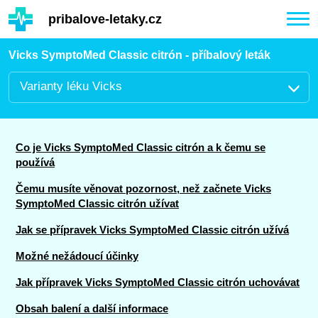
Hauptinhalt
pribalove-letaky.cz
Togg
navi
Vicks SymptoMed Classic citrón - příbalový leták
Varianty léku Vicks
Co je Vicks SymptoMed Classic citrón a k čemu se
používá
Čemu musíte věnovat pozornost, než začnete Vicks
SymptoMed Classic citrón užívat
Jak se přípravek Vicks SymptoMed Classic citrón užívá
Možné nežádoucí účinky
Jak přípravek Vicks SymptoMed Classic citrón uchovávat
Obsah balení a další informace