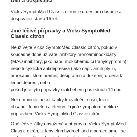
Děti a dospívající
Vicks SymptoMed Classic citrón je určen pro dospělé a
dospívající starší 16 let.
Jiné léčivé přípravky a Vicks SymptoMed
Classic citrón
Neužívejte Vicks SymptoMed Classic citrón, pokud v
současné době užíváte inhibitory monoaminooxidázy
(MAO inhibitory, jako např. moklobemid či tranylcypromin)
nebo tricyklická antidepresiva (jako např. amitriptylin,
amoxapin, klomipramin, desipramin a doxepin) určená k
léčbě depresí, nebo
pokud jste tyto přípravky užili během posledních 14 dní.
Nekombinujte nosní kapky k uvolnění nosu, které
obsahují fenylefrin a efedrin, či jiná sympatomimetika s
přípravkem Vicks SymptoMed Classic citrón.
Obě léčivé látky obsažené v přípravku Vicks SymptoMed
Classic citrón, tj. fenylefrin hydrochlorid a paracetamol, se