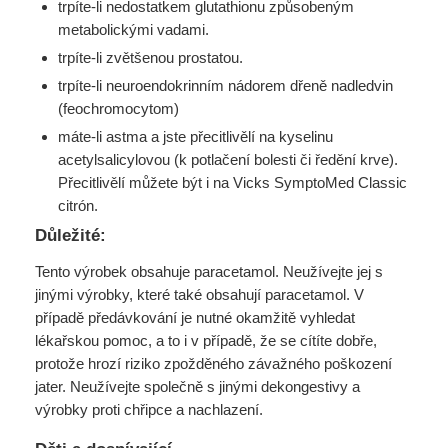
trpíte-li nedostatkem glutathionu způsobeným
metabolickými vadami.
trpíte-li zvětšenou prostatou.
trpíte-li neuroendokrinním nádorem dřeně nadledvin
(feochromocytom)
máte-li astma a jste přecitlivělí na kyselinu
acetylsalicylovou (k potlačení bolesti či ředění krve).
Přecitlivělí můžete být i na Vicks SymptoMed Classic
citrón.
Důležité:
Tento výrobek obsahuje paracetamol. Neužívejte jej s
jinými výrobky, které také obsahují paracetamol. V
případě předávkování je nutné okamžitě vyhledat
lékařskou pomoc, a to i v případě, že se cítíte dobře,
protože hrozí riziko zpožděného závažného poškození
jater. Neužívejte společně s jinými dekongestivy a
výrobky proti chřipce a nachlazení.