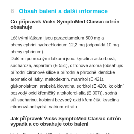
6
Obsah balení a další informace
Co přípravek Vicks SymptoMed Classic citrón
obsahuje
Léčivými látkami jsou paracetamolum 500 mg a
phenylephrini hydrochloridum 12,2 mg (odpovídá 10 mg
phenylephrinum).
Dalšími pomocnými látkami jsou: kyselina askorbová,
sacharóza, aspartam (E 951), citrónové aroma (obsahuje:
přírodní citrónové silice a přírodní a přírodně identické
aromatické látky, maltodextrin, mannitol (E 421),
glukonolakton, arabská klovatina, sorbitol (E 420), koloidní
bezvodý oxid křemičitý a tokoferol-alfa (E 307)), sodná
sůl sacharinu, koloidní bezvodý oxid křemičitý, kyselina
citronová adihydrát natrium-citrátu.
Jak přípravek Vicks SymptoMed Classic citrón
vypadá a co obsahuje toto balení