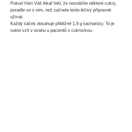
Pokud Vám Váš lékař řekl, že nesnášíte některé cukry,
poraďte se s ním, než začnete tento léčivý přípravek
užívat.
Každý sáček obsahuje přibližně 1,9 g sacharózy. To je
nutno vzít v úvahu u pacientů s cukrovkou.