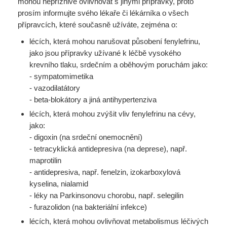
mohou nepříznivě ovlivňovat s jinými přípravky, proto
prosím informujte svého lékaře či lékárníka o všech
přípravcích, které současně užíváte, zejména o:
lécích, která mohou narušovat působení fenylefrinu,
jako jsou přípravky užívané k léčbě vysokého
krevního tlaku, srdečním a oběhovým poruchám jako:
- sympatomimetika
- vazodilatátory
- beta-blokátory a jiná antihypertenziva
lécích, která mohou zvýšit vliv fenylefrinu na cévy,
jako:
- digoxin (na srdeční onemocnění)
- tetracyklická antidepresiva (na deprese), např.
maprotilin
- antidepresiva, např. fenelzin, izokarboxylová
kyselina, nialamid
- léky na Parkinsonovu chorobu, např. selegilin
- furazolidon (na bakteriální infekce)
lécích, která mohou ovlivňovat metabolismus léčivých