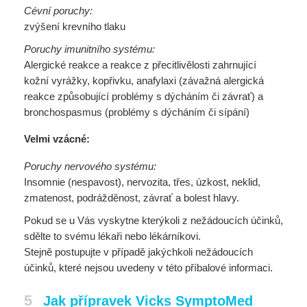
Cévní poruchy:
zvýšení krevního tlaku
Poruchy imunitního systému:
Alergické reakce a reakce z přecitlivělosti zahrnující
kožní vyrážky, kopřivku, anafylaxi (závažná alergická
reakce způsobující problémy s dýcháním či závrať) a
bronchospasmus (problémy s dýcháním či sípání)
Velmi vzácné:
Poruchy nervového systému:
Insomnie (nespavost), nervozita, třes, úzkost, neklid,
zmatenost, podrážděnost, závrať a bolest hlavy.
Pokud se u Vás vyskytne kterýkoli z nežádoucích účinků,
sdělte to svému lékaři nebo lékárníkovi.
Stejně postupujte v případě jakýchkoli nežádoucích
účinků, které nejsou uvedeny v této příbalové informaci.
5
Jak přípravek Vicks SymptoMed