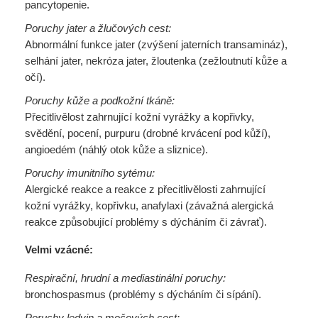
pancytopenie.
Poruchy jater a žlučových cest:
Abnormální funkce jater (zvýšení jaterních transamináz),
selhání jater, nekróza jater, žloutenka (zežloutnutí kůže a
očí).
Poruchy kůže a podkožní tkáně:
Přecitlivělost zahrnující kožní vyrážky a kopřivky,
svědění, pocení, purpuru (drobné krvácení pod kůží),
angioedém (náhlý otok kůže a sliznice).
Poruchy imunitního sytému:
Alergické reakce a reakce z přecitlivělosti zahrnující
kožní vyrážky, kopřivku, anafylaxi (závažná alergická
reakce způsobující problémy s dýcháním či závrať).
Velmi vzácné:
Respirační, hrudní a mediastinální poruchy:
bronchospasmus (problémy s dýcháním či sípání).
Poruchy ledvin a močových cest: