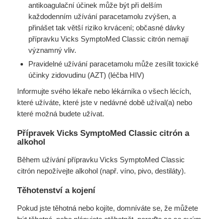
antikoagulační účinek může být při delším
každodenním užívání paracetamolu zvýšen, a
přinášet tak větší riziko krvácení; občasné dávky
přípravku Vicks SymptoMed Classic citrón nemají
významný vliv.
Pravidelné užívání paracetamolu může zesílit toxické
účinky zidovudinu (AZT) (léčba HIV)
Informujte svého lékaře nebo lékárníka o všech lécích,
které užíváte, které jste v nedávné době užíval(a) nebo
které možná budete užívat.
Přípravek Vicks SymptoMed Classic citrón a
alkohol
Během užívání přípravku Vicks SymptoMed Classic
citrón nepožívejte alkohol (např. víno, pivo, destiláty).
Těhotenství a kojení
Pokud jste těhotná nebo kojíte, domníváte se, že můžete