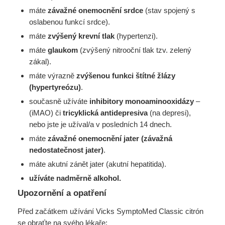
máte
závažné onemocnění srdce
(stav spojený s
oslabenou funkcí srdce).
máte
zvýšený krevní tlak
(hypertenzi).
máte
glaukom
(zvýšený nitrooční tlak tzv. zelený
zákal).
máte výrazně
zvýšenou funkci štítné žlázy
(hypertyreózu)
.
současně užíváte
inhibitory monoaminooxidázy
–
(iMAO) či
tricyklická antidepresiva
(na depresi),
nebo jste je užíval/a v posledních 14 dnech.
máte
závažné onemocnění jater (závažná
nedostatečnost jater)
.
máte akutní zánět jater (akutní hepatitida).
užíváte nadměrně alkohol.
Upozornění a opatření
Před začátkem užívání Vicks SymptoMed Classic citrón
se obraťte na svého lékaře: