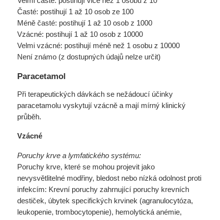
Velmi časté: postihují vice než 1 osobu z 10
Časté: postihují 1 až 10 osob ze 100
Méně časté: postihují 1 až 10 osob z 1000
Vzácné: postihují 1 až 10 osob z 10000
Velmi vzácné: postihují méně než 1 osobu z 10000
Není známo (z dostupných údajů nelze určit)
Paracetamol
Při terapeutických dávkách se nežádoucí účinky
paracetamolu vyskytují vzácně a mají mírný klinický
průběh.
Vzácné
Poruchy krve a lymfatického systému:
Poruchy krve, které se mohou projevit jako
nevysvětlitelné modřiny, bledost nebo nízká odolnost proti
infekcím: Krevní poruchy zahrnující poruchy krevních
destiček, úbytek specifických krvinek (agranulocytóza,
leukopenie, trombocytopenie), hemolytická anémie,