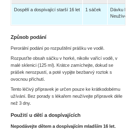
Dospělí a dospívající starší 16 let
1 sáček
Dávku lze op
Neužívejte v
Způsob podání
Perorální podání po rozpuštění prášku ve vodě.
Rozpusťte obsah sáčku v horké, nikoliv vařící vodě, v
malé sklenici (125 ml). Krátce zamíchejte, dokud se
prášek nerozpustí, a poté vypijte bezbarvý roztok s
ovocnou příchutí.
Tento léčivý přípravek je určen pouze ke krátkodobému
užívání. Bez porady s lékařem neužívejte přípravek déle
než 3 dny.
Použití u dětí a dospívajících
Nepodávejte dětem a dospívajícím mladším 16 let.