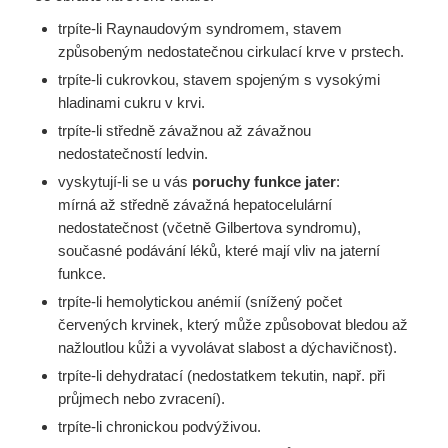
trpíte-li Raynaudovým syndromem, stavem
způsobeným nedostatečnou cirkulací krve v prstech.
trpíte-li cukrovkou, stavem spojeným s vysokými
hladinami cukru v krvi.
trpíte-li středně závažnou až závažnou
nedostatečností ledvin.
vyskytují-li se u vás
poruchy funkce jater
:
mírná až středně závažná hepatocelulární
nedostatečnost (včetně Gilbertova syndromu),
současné podávání léků, které mají vliv na jaterní
funkce.
trpíte-li hemolytickou anémií (snížený počet
červených krvinek, který může způsobovat bledou až
nažloutlou kůži a vyvolávat slabost a dýchavičnost).
trpíte-li dehydratací (nedostatkem tekutin, např. při
průjmech nebo zvracení).
trpíte-li chronickou podvýživou.