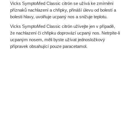
Vicks SymptoMed Classic citrón se užívá ke zmírnění
příznaků nachlazení a chřipky, přináší úlevu od bolestí a
bolesti hlavy, uvolňuje ucpaný nos a snižuje teplotu.
Vicks SymptoMed Classic citrón užívejte jen v případě,
že nachlazení či chřipku doprovází ucpaný nos. Netrpíte-li
ucpaným nosem, měli byste užívat jednosložkový
přípravek obsahující pouze paracetamol.