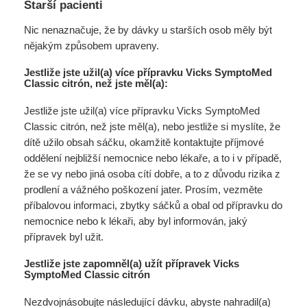
Starší pacienti
Nic nenaznačuje, že by dávky u starších osob měly být
nějakým způsobem upraveny.
Jestliže jste užil(a) více přípravku Vicks SymptoMed
Classic citrón, než jste měl(a):
Jestliže jste užil(a) více přípravku Vicks SymptoMed
Classic citrón, než jste měl(a), nebo jestliže si myslíte, že
dítě užilo obsah sáčku, okamžitě kontaktujte příjmové
oddělení nejbližší nemocnice nebo lékaře, a to i v případě,
že se vy nebo jiná osoba cítí dobře, a to z důvodu rizika z
prodlení a vážného poškození jater. Prosím, vezměte
příbalovou informaci, zbytky sáčků a obal od přípravku do
nemocnice nebo k lékaři, aby byl informován, jaký
přípravek byl užit.
Jestliže jste zapomněl(a) užít přípravek Vicks
SymptoMed Classic citrón
Nezdvojnásobujte následující dávku, abyste nahradil(a)