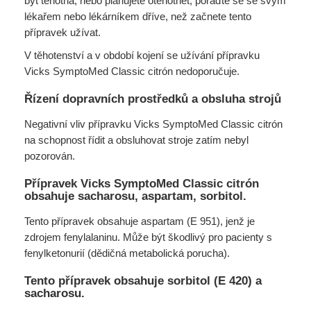
být těhotná, nebo plánujete otěhotnět, poraďte se se svým
lékařem nebo lékárníkem dříve, než začnete tento
přípravek užívat.
V těhotenství a v období kojení se užívání přípravku
Vicks SymptoMed Classic citrón nedoporučuje.
Řízení dopravních prostředků a obsluha strojů
Negativní vliv přípravku Vicks SymptoMed Classic citrón
na schopnost řídit a obsluhovat stroje zatím nebyl
pozorován.
Přípravek Vicks SymptoMed Classic citrón
obsahuje sacharosu, aspartam, sorbitol.
Tento přípravek obsahuje aspartam (E 951), jenž je
zdrojem fenylalaninu. Může být škodlivý pro pacienty s
fenylketonurií (dědičná metabolická porucha).
Tento přípravek obsahuje sorbitol (E 420) a
sacharosu.