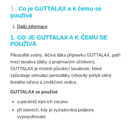
1
Co je GUTTALAX a k čemu se
používá
Další informace
1. CO JE GUTTALAX A K ČEMU SE
POUŽÍVÁ
Pikosulfát sodný, léčivá látka přípravku GUTTALAX, patří
mezi laxativa (látky s projímavým účinkem).
GUTTALAX je místně působící laxativum, které
způsobuje stimulaci peristaltiky (vlnovitý pohyb stěn)
tlustého střeva a změkčení stolice.
GUTTALAX se používá
u pacientů trpících zácpou
při stavech, kdy je vyžadována podpora
vyprazdňování