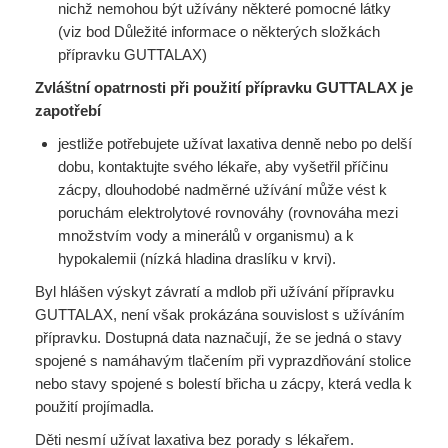
nichž nemohou být užívány některé pomocné látky
(viz bod Důležité informace o některých složkách
přípravku GUTTALAX)
Zvláštní opatrnosti při použití přípravku GUTTALAX je
zapotřebí
jestliže potřebujete užívat laxativa denně nebo po delší
dobu, kontaktujte svého lékaře, aby vyšetřil příčinu
zácpy, dlouhodobé nadměrné užívání může vést k
poruchám elektrolytové rovnováhy (rovnováha mezi
množstvím vody a minerálů v organismu) a k
hypokalemii (nízká hladina draslíku v krvi).
Byl hlášen výskyt závratí a mdlob při užívání přípravku
GUTTALAX, není však prokázána souvislost s užíváním
přípravku. Dostupná data naznačují, že se jedná o stavy
spojené s namáhavým tlačením při vyprazdňování stolice
nebo stavy spojené s bolestí břicha u zácpy, která vedla k
použití projímadla.
Děti nesmí užívat laxativa bez porady s lékařem.