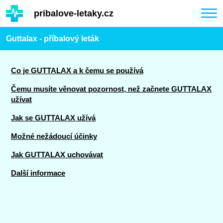
Hauptinhalt
pribalove-letaky.cz
Togg
navi
Guttalax - příbalový leták
Co je GUTTALAX a k čemu se používá
Čemu musíte věnovat pozornost, než začnete GUTTALAX
užívat
Jak se GUTTALAX užívá
Možné nežádoucí účinky
Jak GUTTALAX uchovávat
Další informace