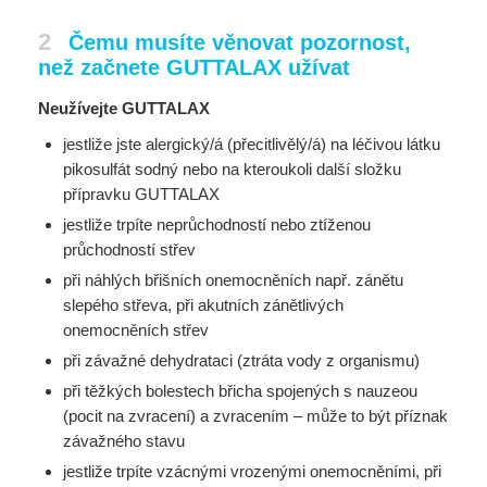
2
Čemu musíte věnovat pozornost,
než začnete GUTTALAX užívat
Neužívejte GUTTALAX
jestliže jste alergický/á (přecitlivělý/á) na léčivou látku
pikosulfát sodný nebo na kteroukoli další složku
přípravku GUTTALAX
jestliže trpíte neprůchodností nebo ztíženou
průchodností střev
při náhlých břišních onemocněních např. zánětu
slepého střeva, při akutních zánětlivých
onemocněních střev
při závažné dehydrataci (ztráta vody z organismu)
při těžkých bolestech břicha spojených s nauzeou
(pocit na zvracení) a zvracením – může to být příznak
závažného stavu
jestliže trpíte vzácnými vrozenými onemocněními, při