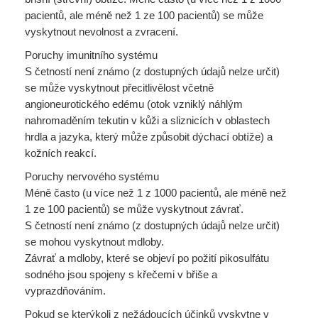
pacientů, ale méně než 1 ze 100 pacientů) se může
vyskytnout nevolnost a zvracení.
Poruchy imunitního systému
S četností není známo (z dostupných údajů nelze určit)
se může vyskytnout přecitlivělost včetně
angioneurotického edému (otok vzniklý náhlým
nahromaděním tekutin v kůži a sliznicích v oblastech
hrdla a jazyka, který může způsobit dýchací obtíže) a
kožních reakcí.
Poruchy nervového systému
Méně často (u více než 1 z 1000 pacientů, ale méně než
1 ze 100 pacientů) se může vyskytnout závrať.
S četností není známo (z dostupných údajů nelze určit)
se mohou vyskytnout mdloby.
Závrať a mdloby, které se objeví po požití pikosulfátu
sodného jsou spojeny s křečemi v břiše a
vyprazdňováním.
Pokud se kterýkoli z nežádoucích účinků vyskytne v