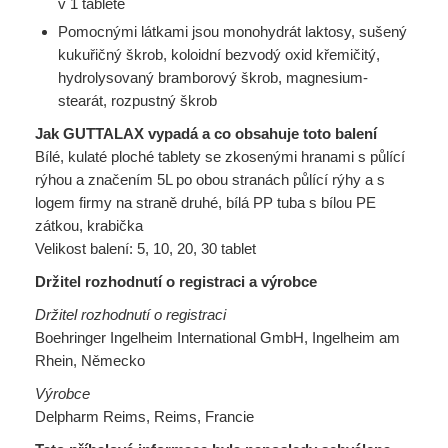
v 1 tabletě
Pomocnými látkami jsou monohydrát laktosy, sušený
kukuřičný škrob, koloidní bezvodý oxid křemičitý,
hydrolysovaný bramborový škrob, magnesium-
stearát, rozpustný škrob
Jak GUTTALAX vypadá a co obsahuje toto balení
Bílé, kulaté ploché tablety se zkosenými hranami s půlící
rýhou a značením 5L po obou stranách půlící rýhy a s
logem firmy na straně druhé, bílá PP tuba s bílou PE
zátkou, krabička
Velikost balení: 5, 10, 20, 30 tablet
Držitel rozhodnutí o registraci a výrobce
Držitel rozhodnutí o registraci
Boehringer Ingelheim International GmbH, Ingelheim am
Rhein, Německo
Výrobce
Delpharm Reims, Reims, Francie