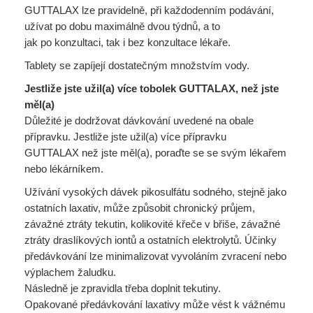
GUTTALAX lze pravidelně, při každodenním podávání,
užívat po dobu maximálně dvou týdnů, a to
jak po konzultaci, tak i bez konzultace lékaře.
Tablety se zapíjejí dostatečným množstvím vody.
Jestliže jste užil(a) více tobolek GUTTALAX, než jste
měl(a)
Důležité je dodržovat dávkování uvedené na obale
přípravku. Jestliže jste užil(a) více přípravku
GUTTALAX než jste měl(a), poraďte se se svým lékařem
nebo lékárníkem.
Užívání vysokých dávek pikosulfátu sodného, stejně jako
ostatních laxativ, může způsobit chronický průjem,
závažné ztráty tekutin, kolikovité křeče v břiše, závažné
ztráty draslíkových iontů a ostatních elektrolytů. Účinky
předávkování lze minimalizovat vyvoláním zvracení nebo
výplachem žaludku.
Následně je zpravidla třeba doplnit tekutiny.
Opakované předávkování laxativy může vést k vážnému