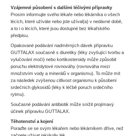
Vzájemné působení s dalšími léčivými přípravky
Prosím informujte svého lékaře nebo lékárníka o všech
lécích, které užíváte nebo jste užíval(a) v nedávné době,
a to i o lécích, které jsou dostupné bez lékařského
předpisu.
Opakované podávání nadměrných dávek přípravku
GUTTALAX současně s diuretiky (léky zvyšující tvorbu a
vylučování moči) nebo kortikosteroidy může způsobit
poruchu elektrolytové rovnováhy (rovnováha mezi
množstvím vody a minerálů v organismu). To může mít
za následek zvýšenou citlivost organismu k působení
srdečních glykosidů (léky k léčbě poruch srdečního
rytmu).
Současné podávání antibiotik může snížit projímavý
účinek přípravku GUTTALAX.
Těhotenství a kojení
Poraďte se se svým lékařem nebo lékárníkem dříve, než
začnete užívat jakýkoliv lék.