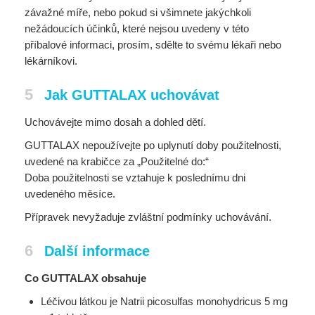
závažné míře, nebo pokud si všimnete jakýchkoli
nežádoucích účinků, které nejsou uvedeny v této
příbalové informaci, prosím, sdělte to svému lékaři nebo
lékárníkovi.
5
Jak GUTTALAX uchovávat
Uchovávejte mimo dosah a dohled dětí.
GUTTALAX nepoužívejte po uplynutí doby použitelnosti,
uvedené na krabičce za „Použitelné do:“
Doba použitelnosti se vztahuje k poslednímu dni
uvedeného měsíce.
Přípravek nevyžaduje zvláštní podmínky uchovávání.
6
Další informace
Co GUTTALAX obsahuje
Léčivou látkou je Natrii picosulfas monohydricus 5 mg