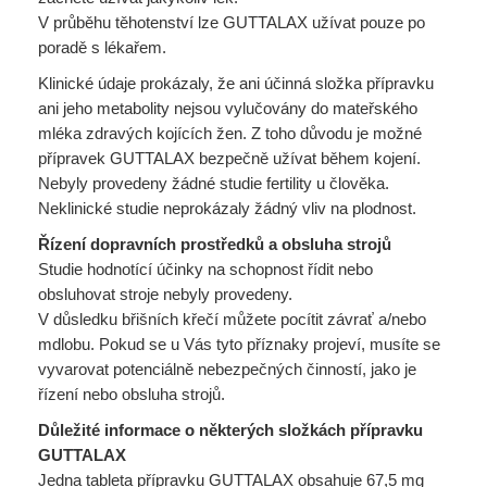
V průběhu těhotenství lze GUTTALAX užívat pouze po
poradě s lékařem.
Klinické údaje prokázaly, že ani účinná složka přípravku
ani jeho metabolity nejsou vylučovány do mateřského
mléka zdravých kojících žen. Z toho důvodu je možné
přípravek GUTTALAX bezpečně užívat během kojení.
Nebyly provedeny žádné studie fertility u člověka.
Neklinické studie neprokázaly žádný vliv na plodnost.
Řízení dopravních prostředků a obsluha strojů
Studie hodnotící účinky na schopnost řídit nebo
obsluhovat stroje nebyly provedeny.
V důsledku břišních křečí můžete pocítit závrať a/nebo
mdlobu. Pokud se u Vás tyto příznaky projeví, musíte se
vyvarovat potenciálně nebezpečných činností, jako je
řízení nebo obsluha strojů.
Důležité informace o některých složkách přípravku
GUTTALAX
Jedna tableta přípravku GUTTALAX obsahuje 67,5 mg