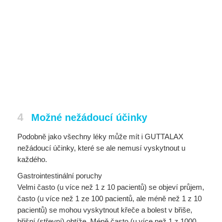
4
Možné nežádoucí účinky
Podobně jako všechny léky může mít i GUTTALAX
nežádoucí účinky, které se ale nemusí vyskytnout u
každého.
Gastrointestinální poruchy
Velmi často (u více než 1 z 10 pacientů) se objeví průjem,
často (u více než 1 ze 100 pacientů, ale méně než 1 z 10
pacientů) se mohou vyskytnout křeče a bolest v břiše,
břišní (střevní) obtíže. Méně často (u více než 1 z 1000