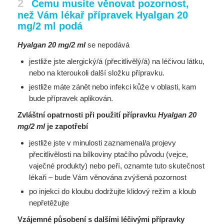
2
Čemu musíte věnovat pozornost,
než Vám lékař přípravek Hyalgan 20
mg/2 ml podá
Hyalgan 20 mg/2 ml
se nepodává
jestliže jste alergický/á (přecitlivělý/á) na léčivou látku,
nebo na kteroukoli další složku
přípravku.
jestliže máte zánět nebo infekci kůže v oblasti, kam
bude přípravek aplikován.
Zvláštní opatrnosti při použití přípravku
Hyalgan 20
mg/2 ml
je zapotřebí
jestliže jste v minulosti zaznamenal/a projevy
přecitlivělosti na bílkoviny ptačího původu
(vejce,
vaječné produkty) nebo peří, oznamte tuto skutečnost
lékaři – bude Vám věnována
zvýšená pozornost
po injekci do kloubu dodržujte klidový režim a kloub
nepřetěžujte
Vzájemné působení s dalšími léčivými přípravky