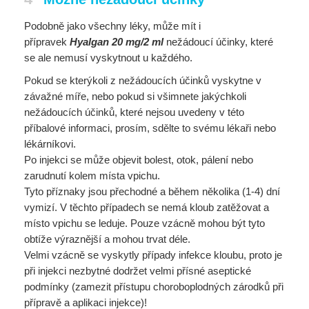
Podobně jako všechny léky, může mít i
přípravek
Hyalgan 20 mg/2 ml
nežádoucí účinky, které
se ale nemusí vyskytnout u každého.
Pokud se kterýkoli z nežádoucích účinků vyskytne v
závažné míře, nebo pokud si všimnete jakýchkoli
nežádoucích účinků, které nejsou uvedeny v této
příbalové informaci, prosím, sdělte to svému lékaři nebo
lékárníkovi.
Po injekci se může objevit bolest, otok, pálení nebo
zarudnutí kolem místa vpichu.
Tyto příznaky jsou přechodné a během několika (1-4) dní
vymizí. V těchto případech se nemá kloub zatěžovat a
místo vpichu se leduje. Pouze vzácně mohou být tyto
obtíže výraznější a mohou trvat déle.
Velmi vzácně se vyskytly případy infekce kloubu, proto je
při injekci nezbytné dodržet velmi přísné aseptické
podmínky (zamezit přístupu choroboplodných zárodků při
přípravě a aplikaci injekce)!