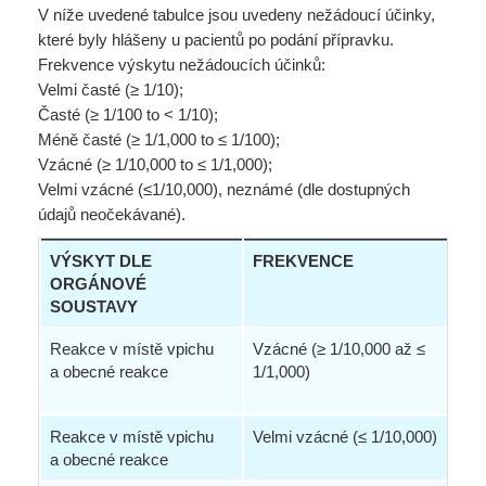
V níže uvedené tabulce jsou uvedeny nežádoucí účinky,
které byly hlášeny u pacientů po podání přípravku.
Frekvence výskytu nežádoucích účinků:
Velmi časté (≥ 1/10);
Časté (≥ 1/100 to < 1/10);
Méně časté (≥ 1/1,000 to ≤ 1/100);
Vzácné (≥ 1/10,000 to ≤ 1/1,000);
Velmi vzácné (≤1/10,000), neznámé (dle dostupných
údajů neočekávané).
VÝSKYT DLE
FREKVENCE
NÁ
ORGÁNOVÉ
SOUSTAVY
Reakce v místě vpichu
Vzácné (≥ 1/10,000 až ≤
Bol
a obecné reakce
1/1,000)
hor
zho
Reakce v místě vpichu
Velmi vzácné (≤ 1/10,000)
Ost
a obecné reakce