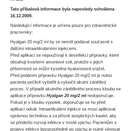
Tato příbalová informace byla naposledy schválena
16.12.2009.
Následující informace je určena pouze pro zdravotnické
pracovníky:
Hyalgan 20 mg/2 ml by se neměl podávat současně s
dalšími intraartikulárními injekcemi.
Před aplikací se nepoužívají k desinfekci přípravky, které
obsahují kvarterní amoniové soli, protože v jejich
přítomnosti se může kyselina hyaluronová srážet.
Před podáním přípravku Hyalgan 20 mg/2 ml je nutno
pacienta pečlivě vyšetřit a vyloučit akutní zánětlivý
proces. V případě akutního zánětlivého procesu kloubu se
aplikace přípravku
Hyalgan 20 mg/2 ml
nedoporučuje.
Pokud je v kloubu výpotek, doporučuje se ho před
aplikací odsát. Intraartikulární injekce se musí aplikovat
správnou technikou a za přísně aseptických kautel, aby
se předešlo rozvoji infekce v místě vpichu. Pacientům s
projevy infekce bezprostředně po vpichu je nutné věnovat