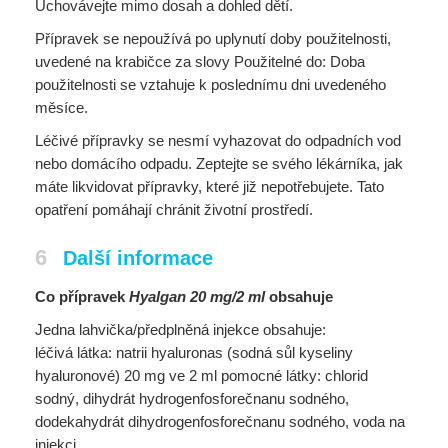
Uchovávejte mimo dosah a dohled dětí.
Přípravek se nepoužívá po uplynutí doby použitelnosti,
uvedené na krabičce za slovy Použitelné do: Doba
použitelnosti se vztahuje k poslednímu dni uvedeného
měsíce.
Léčivé přípravky se nesmí vyhazovat do odpadních vod
nebo domácího odpadu. Zeptejte se svého lékárníka, jak
máte likvidovat přípravky, které již nepotřebujete. Tato
opatření pomáhají chránit životní prostředí.
6
Další informace
Co přípravek
Hyalgan 20 mg/2 ml
obsahuje
Jedna lahvička/předplněná injekce obsahuje:
léčivá látka: natrii hyaluronas (sodná sůl kyseliny
hyaluronové) 20 mg ve 2 ml pomocné látky: chlorid
sodný, dihydrát hydrogenfosforečnanu sodného,
dodekahydrát dihydrogenfosforečnanu sodného, voda na
injekci