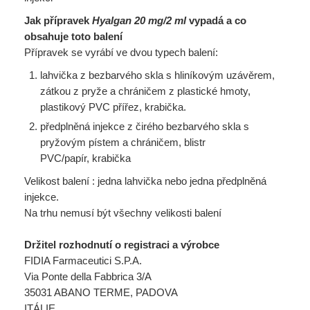
Jak přípravek
Hyalgan 20 mg/2 ml
vypadá a co
obsahuje toto balení
Přípravek se vyrábí ve dvou typech balení:
lahvička z bezbarvého skla s hliníkovým uzávěrem,
zátkou z pryže a chráničem z plastické
hmoty,
plastikový PVC přířez, krabička.
předplněná injekce z čirého bezbarvého skla s
pryžovým pístem a chráničem, blistr
PVC/papír,
krabička
Velikost balení : jedna lahvička nebo jedna předplněná
injekce.
Na trhu nemusí být všechny velikosti balení
Držitel rozhodnutí o registraci a výrobce
FIDIA Farmaceutici S.P.A.
Via Ponte della Fabbrica 3/A
35031 ABANO TERME, PADOVA
ITÁLIE