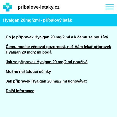
Hauptinhalt
pribalove-letaky.cz
Togg
navi
Hyalgan 20mg/2ml - příbalový leták
Co je přípravek Hyalgan 20 mg/2 ml a k čemu se používá
Čemu musíte věnovat pozornost, než Vám lékař přípravek
Hyalgan 20 mg/2 ml podá
Jak se přípravek Hyalgan 20 mg/2 ml používá
Možné nežádoucí účinky
Jak přípravek Hyalgan 20 mg/2 ml uchovávat
Další informace