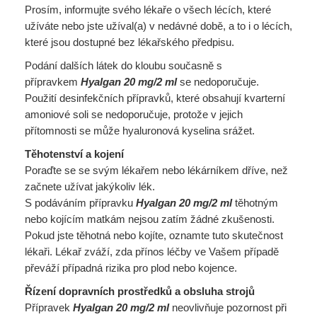
Prosím, informujte svého lékaře o všech lécích, které
užíváte nebo jste užíval(a) v nedávné době, a to i o lécích,
které jsou dostupné bez lékařského předpisu.
Podání dalších látek do kloubu současně s
přípravkem
Hyalgan 20 mg/2 ml
se nedoporučuje.
Použití desinfekčních přípravků, které obsahují kvarterní
amoniové soli se nedoporučuje, protože v jejich
přítomnosti se může hyaluronová kyselina srážet.
Těhotenství a kojení
Poraďte se se svým lékařem nebo lékárníkem dříve, než
začnete užívat jakýkoliv lék.
S podáváním přípravku
Hyalgan 20 mg/2 ml
těhotným
nebo kojícím matkám nejsou zatím žádné zkušenosti.
Pokud jste těhotná nebo kojíte, oznamte tuto skutečnost
lékaři. Lékař zváží, zda přínos léčby ve Vašem případě
převáží případná rizika pro plod nebo kojence.
Řízení dopravních prostředků a obsluha strojů
Přípravek
Hyalgan 20 mg/2 ml
neovlivňuje pozornost při