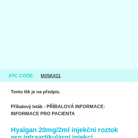
ATC CODE:
M09AX01
Tento lék je na předpis.
Příbalový leták - PŘÍBALOVÁ INFORMACE:
INFORMACE PRO PACIENTA
Hyalgan 20mg/2ml injekční roztok
pro intraartikulární injekci