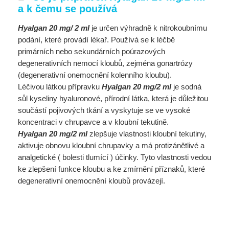
a k čemu se používá
Hyalgan 20 mg/ 2 ml
je určen výhradně k nitrokoubnímu
podání, které provádí lékař. Používá se k léčbě
primárních nebo sekundárních poúrazových
degenerativních nemocí kloubů, zejména gonartrózy
(degenerativní onemocnění kolenního kloubu).
Léčivou látkou přípravku
Hyalgan 20 mg/2 ml
je sodná
sůl kyseliny hyaluronové, přírodní látka, která je důležitou
součástí pojivových tkání a vyskytuje se ve vysoké
koncentraci v chrupavce a v kloubní tekutině.
Hyalgan 20 mg/2 ml
zlepšuje vlastnosti kloubní tekutiny,
aktivuje obnovu kloubní chrupavky a má protizánětlivé a
analgetické ( bolesti tlumící ) účinky. Tyto vlastnosti vedou
ke zlepšení funkce kloubu a ke zmírnění příznaků, které
degenerativní onemocnění kloubů provázejí.