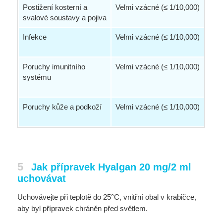
Postižení kosterní a
Velmi vzácné (≤ 1/10,000)
Zán
svalové soustavy a pojiva
Infekce
Velmi vzácné (≤ 1/10,000)
Bak
hor
Poruchy imunitního
Velmi vzácné (≤ 1/10,000)
Pře
systému
pro
kre
Poruchy kůže a podkoží
Velmi vzácné (≤ 1/10,000)
vyr
oto
5
Jak přípravek Hyalgan 20 mg/2 ml
uchovávat
Uchovávejte při teplotě do 25°C, vnitřní obal v krabičce,
aby byl přípravek chráněn před světlem.