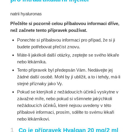
natrii hyaluronas
Přečtěte si pozorně celou příbalovou informaci dříve,
než začnete tento přípravek používat.
Ponechte si příbalovou informaci pro případ, že si ji
budete potřebovat přečíst znovu.
Máte-li jakékoli další otázky, zeptejte se svého lékaře
nebo lékárníka.
Tento přípravek byl předepsán Vám. Nedávejte jej
žádné další osobě. Mohl by jí ublížit, a to i
tehdy, má-li
stejné příznaky jako Vy.
Pokud se kterýkoli z nežádoucích účinků vyskytne v
závažné míře, nebo pokud si všimnete
jakýchkoli
nežádoucích účinků, které nejsou uvedeny v této
příbalové informaci, prosím, sdělte
to svému lékaři
nebo lékárníkovi.
1
Co je přípravek Hyalgan 20 mg/2 ml