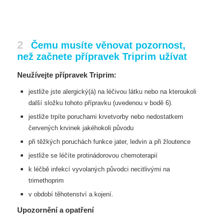
2
Čemu musíte věnovat pozornost,
než začnete přípravek Triprim užívat
Neužívejte přípravek Triprim:
jestliže jste alergický(á) na léčivou látku nebo na kteroukoli
další složku tohoto přípravku (uvedenou
v bodě 6).
jestliže trpíte poruchami krvetvorby nebo nedostatkem
červených krvinek jakéhokoli původu
při těžkých poruchách funkce jater, ledvin a při žloutence
jestliže se léčíte protinádorovou chemoterapií
k léčbě infekcí vyvolaných původci necitlivými na
trimethoprim
v období těhotenství a kojení.
Upozornění a opatření