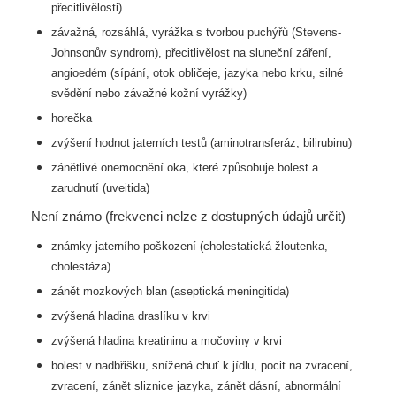
přecitlivělosti)
závažná, rozsáhlá, vyrážka s tvorbou puchýřů (Stevens-
Johnsonův syndrom), přecitlivělost na
sluneční záření,
angioedém (sípání, otok obličeje, jazyka nebo krku, silné
svědění nebo závažné kožní
vyrážky)
horečka
zvýšení hodnot jaterních testů (aminotransferáz, bilirubinu)
zánětlivé onemocnění oka, které způsobuje bolest a
zarudnutí (uveitida)
Není známo (frekvenci nelze z dostupných údajů určit)
známky jaterního poškození (cholestatická žloutenka,
cholestáza)
zánět mozkových blan (aseptická meningitida)
zvýšená hladina draslíku v krvi
zvýšená hladina kreatininu a močoviny v krvi
bolest v nadbřišku, snížená chuť k jídlu, pocit na zvracení,
zvracení, zánět sliznice jazyka, zánět dásní,
abnormální