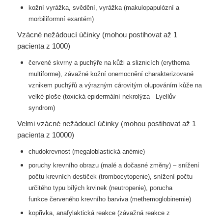
kožní vyrážka, svědění, vyrážka (makulopapulózní a
morbiliformní exantém)
Vzácné nežádoucí účinky (mohou postihovat až 1
pacienta z 1000)
červené skvrny a puchýře na kůži a sliznicích (erythema
multiforme), závažné kožní onemocnění
charakterizované
vznikem puchýřů a výrazným cárovitým olupováním kůže na
velké ploše (toxická
epidermální nekrolýza - Lyellův
syndrom)
Velmi vzácné nežádoucí účinky (mohou postihovat až 1
pacienta z 10000)
chudokrevnost (megaloblastická anémie)
poruchy krevního obrazu (malé a dočasné změny) – snížení
počtu krevních destiček
(trombocytopenie), snížení počtu
určitého typu bílých krvinek (neutropenie), porucha
funkce
červeného krevního barviva (methemoglobinemie)
kopřivka, anafylaktická reakce (závažná reakce z