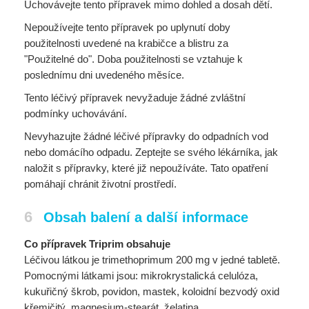
Uchovávejte tento přípravek mimo dohled a dosah dětí.
Nepoužívejte tento přípravek po uplynutí doby
použitelnosti uvedené na krabičce a blistru za
"Použitelné do". Doba použitelnosti se vztahuje k
poslednímu dni uvedeného měsíce.
Tento léčivý přípravek nevyžaduje žádné zvláštní
podmínky uchovávání.
Nevyhazujte žádné léčivé přípravky do odpadních vod
nebo domácího odpadu. Zeptejte se svého lékárníka, jak
naložit s přípravky, které již nepoužíváte. Tato opatření
pomáhají chránit životní prostředí.
6
Obsah balení a další informace
Co přípravek Triprim obsahuje
Léčivou látkou je trimethoprimum 200 mg v jedné tabletě.
Pomocnými látkami jsou: mikrokrystalická celulóza,
kukuřičný škrob, povidon, mastek, koloidní bezvodý oxid
křemičitý, magnesium-stearát, želatina.