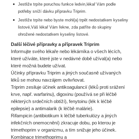
Jestliže trpíte poruchou funkce ledvin,lékař Vám podle
potřeby sníží dávku přípravku Triprim.
Jestliže trpíte nebo byste mohl(a) trpět nedostatkem kyseliny
listové,Váš lékař Vám řekne, zda
patříte do skupiny
ohrožené nedostatkem kyseliny listové.
Další léčivé přípravky a přípravek Triprim
Informujte svého lékaře nebo lékárníka o všech lécích,
které užíváte, které jste v nedávné době užíval(a) nebo
které možná budete užívat.
Účinky přípravku Triprim a jiných současně užívaných
léků se mohou navzájem ovlivňovat.
Triprim zesiluje účinek antikoagulancií (léků proti srážení
krve, např. warfarinu), digoxinu (používá se při léčbě
některých srdečních obtíží), fenytoinu (lék k léčbě
epilepsie) a antimalarik (k léčbě malárie).
Rifampicin (antibiotikum k léčbě tuberkulózy a jiných
infekčních onemocnění) zkracuje dobu, po kterou je
trimethoprim v organizmu, a tím snižuje jeho účinek.
Kombinace trimethoprimu a