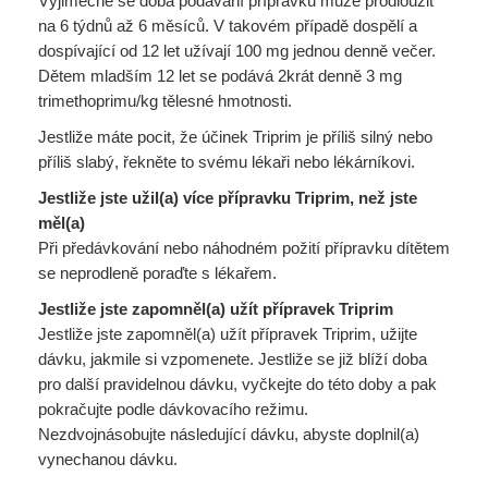
Výjimečně se doba podávání přípravku může prodloužit
na 6 týdnů až 6 měsíců. V takovém případě dospělí a
dospívající od 12 let užívají 100 mg jednou denně večer.
Dětem mladším 12 let se podává 2krát denně 3 mg
trimethoprimu/kg tělesné hmotnosti.
Jestliže máte pocit, že účinek Triprim je příliš silný nebo
příliš slabý, řekněte to svému lékaři nebo lékárníkovi.
Jestliže jste užil(a) více přípravku Triprim, než jste
měl(a)
Při předávkování nebo náhodném požití přípravku dítětem
se neprodleně poraďte s lékařem.
Jestliže jste zapomněl(a) užít přípravek Triprim
Jestliže jste zapomněl(a) užít přípravek Triprim, užijte
dávku, jakmile si vzpomenete. Jestliže se již blíží doba
pro další pravidelnou dávku, vyčkejte do této doby a pak
pokračujte podle dávkovacího režimu.
Nezdvojnásobujte následující dávku, abyste doplnil(a)
vynechanou dávku.