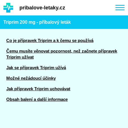
Hauptinhalt
pribalove-letaky.cz
Togg
navi
Triprim 200 mg - příbalový leták
Co je přípravek Triprim a k čemu se používá
Čemu musíte věnovat pozornost, než začnete přípravek
Triprim užívat
Jak se přípravek Triprim užívá
Možné nežádoucí účinky
Jak přípravek Triprim uchovávat
Obsah balení a další informace