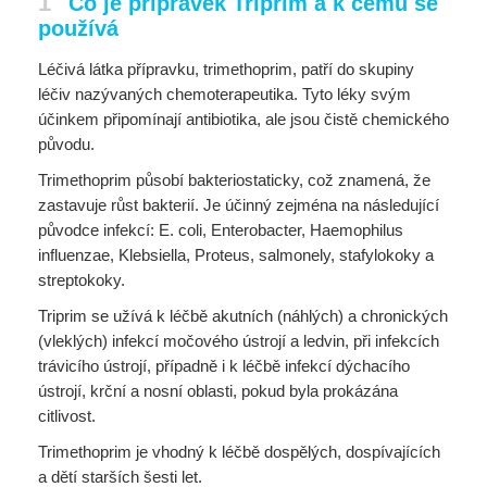
1
Co je přípravek Triprim a k čemu se
používá
Léčivá látka přípravku, trimethoprim, patří do skupiny
léčiv nazývaných chemoterapeutika. Tyto léky svým
účinkem připomínají antibiotika, ale jsou čistě chemického
původu.
Trimethoprim působí bakteriostaticky, což znamená, že
zastavuje růst bakterií. Je účinný zejména na následující
původce infekcí: E. coli, Enterobacter, Haemophilus
influenzae, Klebsiella, Proteus, salmonely, stafylokoky a
streptokoky.
Triprim se užívá k léčbě akutních (náhlých) a chronických
(vleklých) infekcí močového ústrojí a ledvin, při infekcích
trávicího ústrojí, případně i k léčbě infekcí dýchacího
ústrojí, krční a nosní oblasti, pokud byla prokázána
citlivost.
Trimethoprim je vhodný k léčbě dospělých, dospívajících
a dětí starších šesti let.