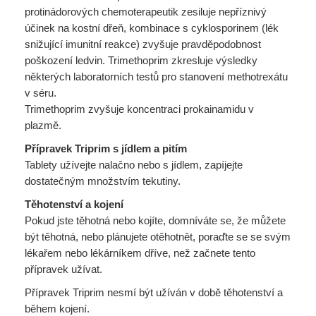
protinádorových chemoterapeutik zesiluje nepříznivý
účinek na kostní dřeň, kombinace s cyklosporinem (lék
snižující imunitní reakce) zvyšuje pravděpodobnost
poškození ledvin. Trimethoprim zkresluje výsledky
některých laboratorních testů pro stanovení methotrexátu
v séru.
Trimethoprim zvyšuje koncentraci prokainamidu v
plazmě.
Přípravek Triprim s jídlem a pitím
Tablety užívejte nalačno nebo s jídlem, zapíjejte
dostatečným množstvím tekutiny.
Těhotenství a kojení
Pokud jste těhotná nebo kojíte, domníváte se, že můžete
být těhotná, nebo plánujete otěhotnět, poraďte se se svým
lékařem nebo lékárníkem dříve, než začnete tento
přípravek užívat.
Přípravek Triprim nesmí být užíván v době těhotenství a
během kojení.