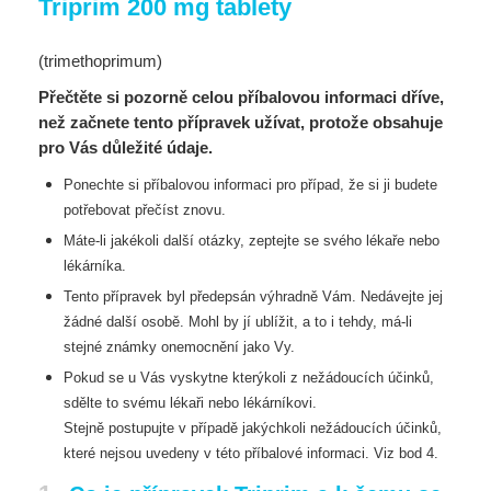
Triprim 200 mg tablety
(trimethoprimum)
Přečtěte si pozorně celou příbalovou informaci dříve,
než začnete tento přípravek užívat, protože obsahuje
pro Vás důležité údaje.
Ponechte si příbalovou informaci pro případ, že si ji budete
potřebovat přečíst znovu.
Máte-li jakékoli další otázky, zeptejte se svého lékaře nebo
lékárníka.
Tento přípravek byl předepsán výhradně Vám. Nedávejte jej
žádné další osobě. Mohl by jí ublížit, a
to i tehdy, má-li
stejné známky onemocnění jako Vy.
Pokud se u Vás vyskytne kterýkoli z nežádoucích účinků,
sdělte to svému lékaři nebo lékárníkovi.
Stejně postupujte v případě jakýchkoli nežádoucích účinků,
které nejsou uvedeny v této příbalové
informaci. Viz bod 4.