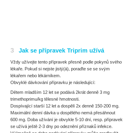
3
Jak se přípravek Triprim užívá
Vždy užívejte tento přípravek přesně podle pokynů svého
lékaře. Pokud si nejste jistý(á), poraďte se se svým
lékařem nebo lékárníkem.
Obvyklé dávkování přípravku je následující:
Dětem mladším 12 let se podává 2krát denně 3 mg
trimethoprimu/kg tělesné hmotnosti.
Dospívající starší 12 let a dospělí 2x denně 150-200 mg.
Maximální denní dávka u dospělého nemá přesáhnout
600 mg. Doba užívání je obvykle 5-10 dní, resp. přípravek
se užívá ještě 2-3 dny po odeznění příznaků infekce.