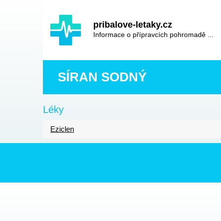
Hauptinhalt
Hlavní
pribalove-letaky.cz
navigace
Informace o přípravcích pohromadě ...
SÍRAN SODNÝ
Léky
Eziclen