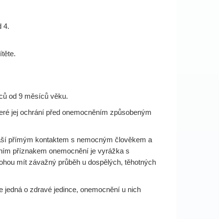
 4.
těte.
nců od 9 měsíců věku.
, které jej ochrání před onemocněním způsobeným
přenáší přímým kontaktem s nemocným člověkem a
avním příznakem onemocnění je vyrážka s
 mohou mít závažný průběh u dospělých, těhotných
se jedná o zdravé jedince, onemocnění u nich