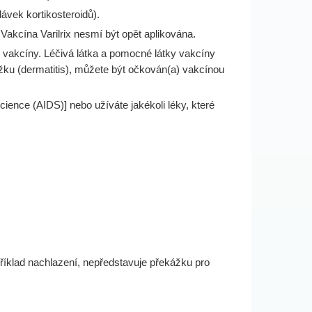
ávek kortikosteroidů).
Vakcína Varilrix nesmí být opět aplikována.
éto vakcíny. Léčivá látka a pomocné látky vakcíny
ážku (dermatitis), můžete být očkován(a) vakcínou
ience (AIDS)] nebo užíváte jakékoli léky, které
íklad nachlazení, nepředstavuje překážku pro