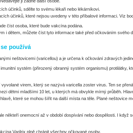
edávejte ji žádné další osobě.
ch účinků, sdělte to svému lékaři nebo lékárníkovi.
cích účinků, které nejsou uvedeny v této příbalové informaci. Viz bod
bude číst osoba, které bude vakcína podána.
m i dětem, můžete číst tyto informace také před očkováním svého dí
 se používá
nými neštovicemi (varicellou) a je určena k očkování zdravých jedi
ří imunitní systém (přirozený obranný systém organismu) protilátky
ní vyvolané virem, který se nazývá varicella zoster virus. Ten se 
ezi dětmi mladšími 10 let, u kterých má obvykle mírný průběh. Hl
hlavě, které se mohou šířit na další místa na těle. Plané neštovice
ale někteří onemocní až v období dospívání nebo dospělosti. I když 
akcína Varilrix plně chránit všechny očkované osoby.