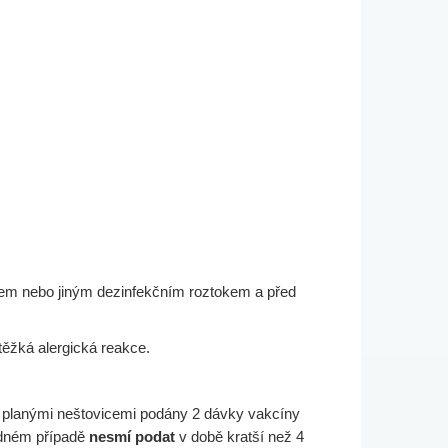
olem nebo jiným dezinfekčním roztokem a před
těžká alergická reakce.
 planými neštovicemi podány 2 dávky vakcíny
ádném případě
nesmí podat
v době kratší než 4