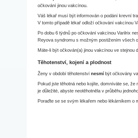
očkování jinou vakcínou.
Váš lékař musí být informován o podání krevní tra
V tomto případě lékař odloží očkování vakcínou V
Po dobu 6 týdnů po očkování vakcínou Varilrix nesmí
Reyova syndromu s možným postižením všech or
Máte-li být očkován(a) jinou vakcínou ve stejnou
Těhotenství, kojení a plodnost
Ženy v období těhotenství
nesmí
být očkovány vak
Pokud jste těhotná nebo kojíte, domníváte se, ž
je důležité, abyste neotěhotněla v průběhu jedno
Poraďte se se svým lékařem nebo lékárníkem o mo