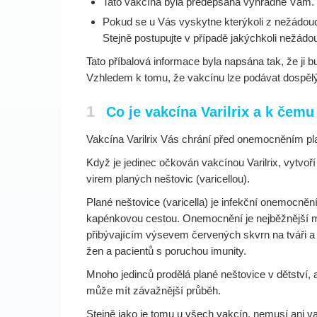
Tato vakcína byla předepsána výhradně Vám. N
Pokud se u Vás vyskytne kterýkoli z nežádoucí
Stejně postupujte v případě jakýchkoli nežádou
Tato příbalová informace byla napsána tak, že ji 
Vzhledem k tomu, že vakcínu lze podávat dospělý
1
Co je vakcína Varilrix a k čemu
Vakcína Varilrix Vás chrání před onemocněním pla
Když je jedinec očkován vakcínou Varilrix, vytvo
virem planých neštovic (varicellou).
Plané neštovice (varicella) je infekční onemocně
kapénkovou cestou. Onemocnění je nejběžnější m
přibývajícím výsevem červených skvrn na tváři a 
žen a pacientů s poruchou imunity.
Mnoho jedinců prodělá plané neštovice v dětství, 
může mít závažnější průběh.
Stejně jako je tomu u všech vakcín, nemusí ani v