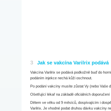
3
Jak se vakcína Varilrix podává
Vakcína Varilrix se podává podkožně buď do horní
podáním injekce nechá kůži oschnout.
Po podání vakcíny musíte zůstat Vy (nebo Vaše dí
Ošetřující lékař na základě oficiálních doporučen
Dětem ve věku od 9 měsíců, dospívajícím i dosp
Varilrix. Je vhodné podat druhou dávku vakcíny 