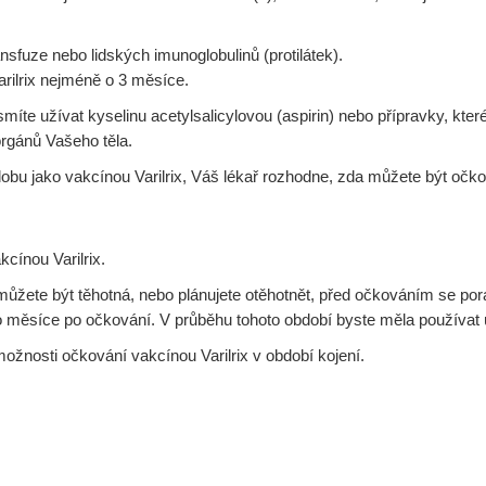
nsfuze nebo lidských imunoglobulinů (protilátek).
arilrix nejméně o 3 měsíce.
te užívat kyselinu acetylsalicylovou (aspirin) nebo přípravky, které j
gánů Vašeho těla.
 dobu jako vakcínou Varilrix, Váš lékař rozhodne, zda můžete být oč
cínou Varilrix.
e můžete být těhotná, nebo plánujete otěhotnět, před očkováním se 
ho měsíce po očkování. V průběhu tohoto období byste měla používat 
žnosti očkování vakcínou Varilrix v období kojení.