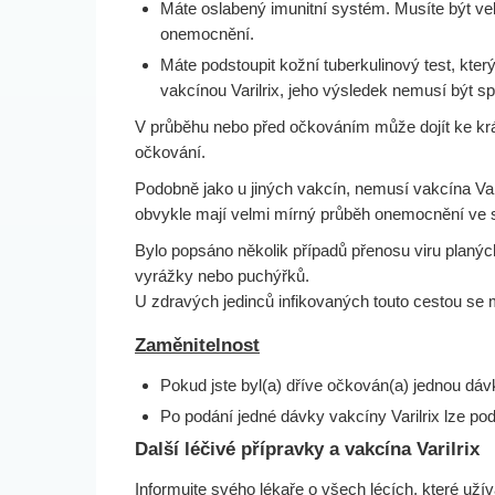
Máte oslabený imunitní systém. Musíte být vel
onemocnění.
Máte podstoupit kožní tuberkulinový test, kte
vakcínou Varilrix, jeho výsledek nemusí být sp
V průběhu nebo před očkováním může dojít ke krátk
očkování.
Podobně jako u jiných vakcín, nemusí vakcína Varilr
obvykle mají velmi mírný průběh onemocnění ve s
Bylo popsáno několik případů přenosu viru planýc
vyrážky nebo puchýřků.
U zdravých jedinců infikovaných touto cestou se
Zaměnitelnost
Pokud jste byl(a) dříve očkován(a) jednou dávko
Po podání jedné dávky vakcíny Varilrix lze poda
Další léčivé přípravky a vakcína Varilrix
Informujte svého lékaře o všech lécích, které uží