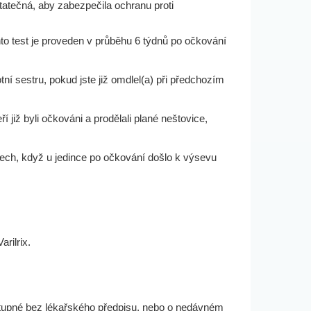
tatečná, aby zabezpečila ochranu proti
nto test je proveden v průběhu 6 týdnů po očkování
í sestru, pokud jste již omdlel(a) při předchozím
í již byli očkováni a prodělali plané neštovice,
ech, když u jedince po očkování došlo k výsevu
rilrix.
 dostupné bez lékařského předpisu, nebo o nedávném