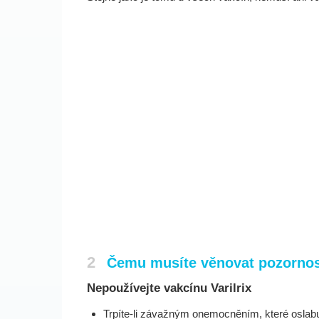
2
Čemu musíte věnovat pozornost
Nepoužívejte vakcínu Varilrix
Trpíte-li závažným onemocněním, které oslabu