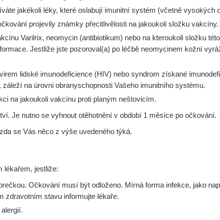
íváte jakékoli léky, které oslabují imunitní systém (včetně vysokých d
ování projevily známky přecitlivělosti na jakoukoli složku vakcíny. 
vakcínu Varilrix, neomycin (antibiotikum) nebo na kteroukoli složku t
 informace. Jestliže jste pozoroval(a) po léčbě neomycinem kožní vyr
e virem lidské imunodeficience (HIV) nebo syndrom získané imunodefic
), záleží na úrovni obranyschopnosti Vašeho imunitního systému.
eakci na jakoukoli vakcínu proti planým neštovicím.
ství. Je nutno se vyhnout otěhotnění v období 1 měsíce po očkování.
 zda se Vás něco z výše uvedeného týká.
lékařem, jestliže:
ečkou. Očkování musí být odloženo. Mírná forma infekce, jako např
 zdravotním stavu informujte lékaře.
lergií.