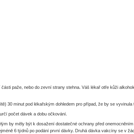
 části paže, nebo do zevní strany stehna. Váš lékař otře kůži alkoh
tě) 30 minut pod lékařským dohledem pro případ, že by se vyvinula 
í určí počet dávek a dobu očkování.
ělým by měly být k dosažení dostatečné ochrany před onemocněním
nejméně 6 týdnů po podání první dávky. Druhá dávka vakcíny se v ž