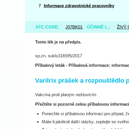
Informace zdravotnické pracovníky
ATC CODE:
J07BK01
ÚČINNÉ L.:
ŽIVÝ
Tento lék je na předpis.
sp.zn. sukls316595/2017
Příbalový leták - Příbalová informace: informac
Varilrix prášek a rozpouštědlo p
Vakcína proti planým neštovicím
Přečtěte si pozorně celou příbalovou informaci
Ponechte si příbalovou informaci pro případ, že
Máte-li jakékoli další otázky, zeptejte se svéh