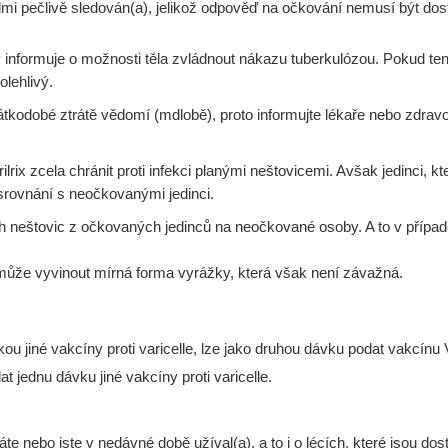
mi pečlivě sledován(a), jelikož odpověď na očkování nemusí být dos
rý informuje o možnosti těla zvládnout nákazu tuberkulózou. Pokud te
olehlivý.
odobé ztrátě vědomí (mdlobě), proto informujte lékaře nebo zdravotn
ix zcela chránit proti infekci planými neštovicemi. Avšak jedinci, kteř
rovnání s neočkovanými jedinci.
h neštovic z očkovaných jedinců na neočkované osoby. A to v případ
 může vyvinout mírná forma vyrážky, která však není závažná.
u jiné vakcíny proti varicelle, lze jako druhou dávku podat vakcínu Va
t jednu dávku jiné vakcíny proti varicelle.
váte nebo jste v nedávné době užíval(a), a to i o lécích, které jsou