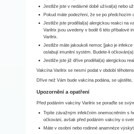
Jestliže jste v nedávné době užíval(a) nebo už
Pokud máte podezření, že se po předchozím očk
Jestliže jste prodělal(a) alergickou reakci na 
Varilrix jsou uvedeny v bodě 6 této příbalové
Varilrix.
Jestliže máte jakoukoli nemoc [jako je infekc
oslabují imunitní systém. Budete-li očkován(a
Jestliže jste již dříve prodělal(a) alergickou r
Vakcína Varilrix se nesmí podat v období těhoten
Dříve než Vám bude vakcína podána, se ujistěte,
Upozornění a opatření
Před podáním vakcíny Varilrix se poraďte se svým 
Trpíte závažným infekčním onemocněním s hor
očkování, avšak před podáním vakcíny o svém
Máte v osobní nebo rodinné anamnéze výskyt a