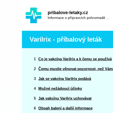
Hauptinhalt
Hlavní
pribalove-letaky.cz
navigace
Informace o přípravcích pohromadě ...
Varilrix - příbalový leták
Co je vakcína Varilrix a k čemu se používá
Čemu musíte věnovat pozornost, než Vám 
Jak se vakcína Varilrix podává
Možné nežádoucí účinky
Jak vakcínu Varilrix uchovávat
Obsah balení a další informace