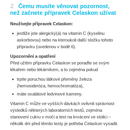
2
Čemu musíte věnovat pozornost,
než začnete přípravek Celaskon užívat
Neužívejte přípravek Celaskon:
jestliže jste alergický(á) na vitamin C (kyselinu
askorbovou) nebo na kteroukoli další složku tohoto
přípravku (uvedenou v bodě 6).
Upozornění a opatření
Před užitím přípravku Celaskon se poraďte se svým
lékařem nebo lékárníkem, a to zejména pokud
trpíte poruchou látkové přeměny železa
(hemosideróza, hemochromatóza),
máte oxalátové ledvinové kameny.
Vitamin C může ve vyšších dávkách ovlivnit správnost
výsledků některých laboratorních testů, zejména
stanovení cukru v moči a test na krvácení ve stolici –
několik dní před těmito testy je potřeba Celaskon vysadit.