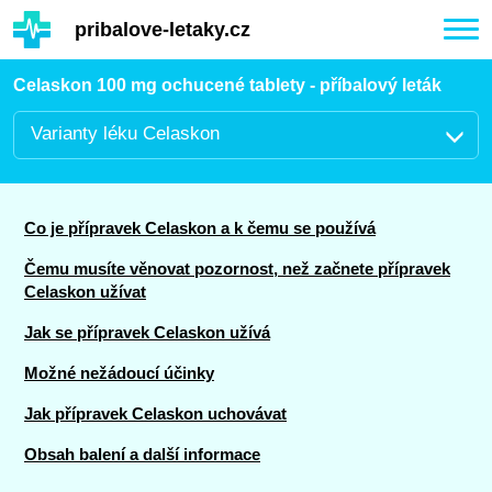
Hauptinhalt
pribalove-letaky.cz
Togg
navi
Celaskon 100 mg ochucené tablety - příbalový leták
Varianty léku Celaskon
Co je přípravek Celaskon a k čemu se používá
Čemu musíte věnovat pozornost, než začnete přípravek
Celaskon užívat
Jak se přípravek Celaskon užívá
Možné nežádoucí účinky
Jak přípravek Celaskon uchovávat
Obsah balení a další informace