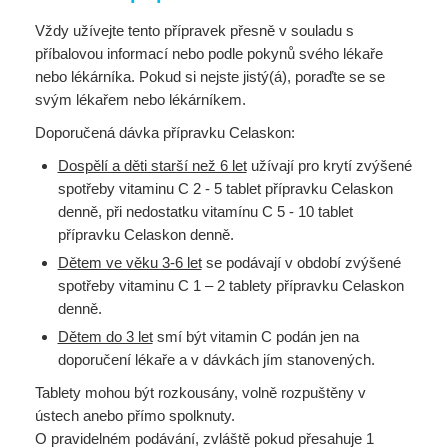
Vždy užívejte tento přípravek přesně v souladu s
příbalovou informací nebo podle pokynů svého lékaře
nebo lékárníka. Pokud si nejste jistý(á), poraďte se se
svým lékařem nebo lékárníkem.
Doporučená dávka přípravku Celaskon:
Dospělí a děti starší než 6 let
užívají pro krytí zvýšené
spotřeby vitaminu C 2 - 5 tablet přípravku Celaskon
denně, při nedostatku vitamínu C 5 - 10 tablet
přípravku Celaskon denně.
Dětem ve věku 3-6 let
se podávají v období zvýšené
spotřeby vitaminu C 1 – 2 tablety přípravku Celaskon
denně.
Dětem do 3 let
smí být vitamin C podán jen na
doporučení lékaře a v dávkách jím stanovených.
Tablety mohou být rozkousány, volně rozpuštěny v
ústech anebo přímo spolknuty.
O pravidelném podávání, zvláště pokud přesahuje 1