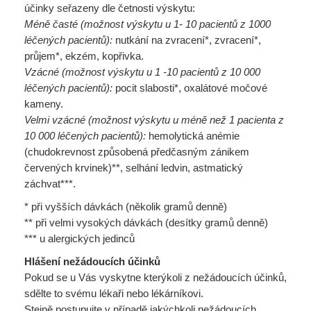
účinky seřazeny dle četnosti výskytu:
Méně časté (možnost výskytu u 1- 10 pacientů z 1000
léčených pacientů):
nutkání na zvracení*, zvracení*,
průjem*, ekzém, kopřivka.
Vzácné (možnost výskytu u 1 -10 pacientů z 10 000
léčených pacientů):
pocit slabosti*, oxalátové močové
kameny.
Velmi vzácné (možnost výskytu u méně než 1 pacienta z
10 000 léčených pacientů):
hemolytická anémie
(chudokrevnost způsobená předčasným zánikem
červených krvinek)**, selhání ledvin, astmatický
záchvat***.
* při vyšších dávkách (několik gramů denně)
** při velmi vysokých dávkách (desítky gramů denně)
*** u alergických jedinců
Hlášení nežádoucích účinků
Pokud se u Vás vyskytne kterýkoli z nežádoucích účinků,
sdělte to svému lékaři nebo lékárníkovi.
Stejně postupujte v případě jakýchkoli nežádoucích