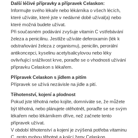
Další léčivé přípravky a přípravek Celaskon:
Informujte svého lékaře nebo lékárníka o všech lécích,
které užíváte, které jste v nedávné době užíval(a) nebo
které možná budete užívat.
Při současném podávání zvyšuje vitamin C vstřebávání
železa a penicilinu. Jestliže užíváte deferoxamin (lék k
odstraňování železa z organismu), penicilin, perorální
antikoncepci, kyselinu acetylsalicylovou nebo léky
ovlivňující srážlivost krve, poraďte se o vhodnosti užívání
přípravku Celaskon s lékařem.
Přípravek Celaskon s jídlem a pitím
Přípravek se užívá nezávisle na jídle a pití.
Těhotenství, kojení a plodnost
Pokud jste těhotná nebo kojíte, domníváte se, že můžete
být těhotná, nebo plánujete otěhotnět, poraďte se se svým
lékařem nebo lékárníkem dříve, než začnete tento
přípravek užívat.
V období těhotenství a kojení je zvýšená potřeba vitaminu
C, proto mohou těhotné a kojící ženy Celaskon