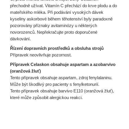
přechodně užívat. Vitamín C přechází do krve plodu a do
mateřského mléka. Při podávání vysokých dávek
kyseliny askorbové během těhotenství byly paradoxně
pozorovány příznaky avitaminózy u některých
novorozenců. Nepřekračujte proto doporučené
dávkování.
Řízení dopravních prostředků a obsluha strojů
Přípravek neovlivňuje pozornost.
Přípravek Celaskon obsahuje aspartam a azobarvivo
(oranžová žluť)
Tento přípravek obsahuje aspartam, zdroj fenylalaninu.
Může být škodlivý pro pacienty s fenylketonurií.
Tento přípravek obsahuje barvivo E110 (oranžová žluť),
které může způsobit alergickou reakci.