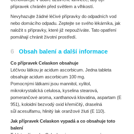
přípravek chráněn před světlem a vlhkostí.
Nevyhazujte žádné léčivé přípravky do odpadních vod
nebo domácího odpadu. Zeptejte se svého lékárníka, jak
naložit s přípravky, které již nepoužíváte. Tato opatření
pomáhají chránit životní prostředí.
6
Obsah balení a další informace
Co přípravek Celaskon obsahuje
Léčivou látkou je acidum ascorbicum. Jedna tableta
obsahuje acidum ascorbicum 100 mg.
Pomocnými látkami jsou mannitol, xylitol,
mikrokrystalická celulosa, kyselina stearová,
pomerančové aroma, xanthanová klovatina, aspartam (E
951), koloidní bezvodý oxid křemičitý, draselná
sůl acesulfamu, hlinitý lak oranžové žluti (E 110).
Jak přípravek Celaskon vypadá a co obsahuje toto
balení