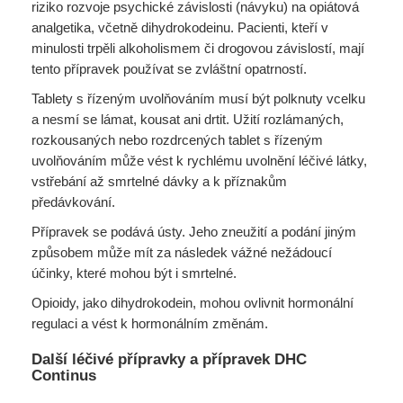
riziko rozvoje psychické závislosti (návyku) na opiátová
analgetika, včetně dihydrokodeinu. Pacienti, kteří v
minulosti trpěli alkoholismem či drogovou závislostí, mají
tento přípravek používat se zvláštní opatrností.
Tablety s řízeným uvolňováním musí být polknuty vcelku
a nesmí se lámat, kousat ani drtit. Užití rozlámaných,
rozkousaných nebo rozdrcených tablet s řízeným
uvolňováním může vést k rychlému uvolnění léčivé látky,
vstřebání až smrtelné dávky a k příznakům
předávkování.
Přípravek se podává ústy. Jeho zneužití a podání jiným
způsobem může mít za následek vážné nežádoucí
účinky, které mohou být i smrtelné.
Opioidy, jako dihydrokodein, mohou ovlivnit hormonální
regulaci a vést k hormonálním změnám.
Další léčivé přípravky a přípravek DHC
Continus