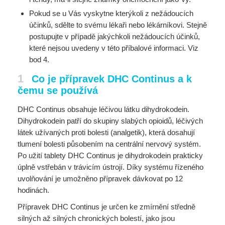
Pokud se u Vás vyskytne kterýkoli z nežádoucích
účinků, sdělte to svému lékaři nebo lékárníkovi. Stejně
postupujte v případě jakýchkoli nežádoucích účinků,
které nejsou uvedeny v této příbalové informaci. Viz
bod 4.
1
Co je přípravek DHC Continus a k
čemu se používá
DHC Continus obsahuje léčivou látku dihydrokodein.
Dihydrokodein patří do skupiny slabých opioidů, léčivých
látek užívaných proti bolesti (analgetik), která dosahují
tlumení bolesti působením na centrální nervový systém.
Po užití tablety DHC Continus je dihydrokodein prakticky
úplně vstřebán v trávicím ústrojí. Díky systému řízeného
uvolňování je umožněno přípravek dávkovat po 12
hodinách.
Přípravek DHC Continus je určen ke zmírnění středně
silných až silných chronických bolestí, jako jsou