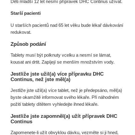
Děti mladší 12 let nesmí přípravek DHC Continus užívat.
Starší pacienti
U starších pacientů nad 65 let věku bude lékař dávkování
redukovat.
Způsob podání
Tablety musí být polknuty vcelku a nesmí se lámat,
kousat ani drtit. Zapíjejí se menším množstvím vody.
Jestliže jste užil(a) více přípravku DHC
Continus, než jste měl(a)
Jestliže jste užil(a) více tablet, než je předepsáno, měl(a)
byste okamžitě informovat svého lékaře. Při náhodném
požití tablety dítětem vyhledejte ihned lékaře.
Jestliže jste zapomněl(a) užít přípravek DHC
Continus
Zapomenete-li užít obvyklou dávku, vezměte si ji hned,