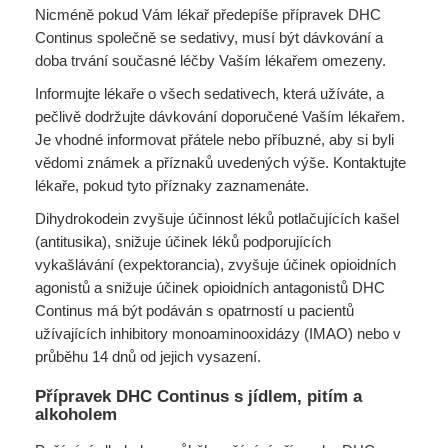
Nicméně pokud Vám lékař předepíše přípravek DHC
Continus společně se sedativy, musí být dávkování a
doba trvání současné léčby Vaším lékařem omezeny.
Informujte lékaře o všech sedativech, která užíváte, a
pečlivě dodržujte dávkování doporučené Vaším lékařem.
Je vhodné informovat přátele nebo příbuzné, aby si byli
vědomi známek a příznaků uvedených výše. Kontaktujte
lékaře, pokud tyto příznaky zaznamenáte.
Dihydrokodein zvyšuje účinnost léků potlačujících kašel
(antitusika), snižuje účinek léků podporujících
vykašlávání (expektorancia), zvyšuje účinek opioidních
agonistů a snižuje účinek opioidních antagonistů DHC
Continus má být podáván s opatrností u pacientů
užívajících inhibitory monoaminooxidázy (IMAO) nebo v
průběhu 14 dnů od jejich vysazení.
Přípravek DHC Continus s jídlem, pitím a
alkoholem