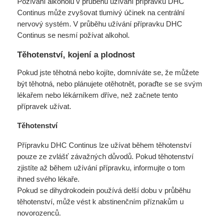
Požívání alkoholu v průběhu užívání přípravku DHC
Continus může zvyšovat tlumivý účinek na centrální
nervový systém. V průběhu užívání přípravku DHC
Continus se nesmí požívat alkohol.
Těhotenství, kojení a plodnost
Pokud jste těhotná nebo kojíte, domníváte se, že můžete
být těhotná, nebo plánujete otěhotnět, poraďte se se svým
lékařem nebo lékárníkem dříve, než začnete tento
přípravek užívat.
Těhotenství
Přípravku DHC Continus lze užívat během těhotenství
pouze ze zvlášť závažných důvodů. Pokud těhotenství
zjistíte až během užívání přípravku, informujte o tom
ihned svého lékaře.
Pokud se dihydrokodein používá delší dobu v průběhu
těhotenství, může vést k abstinenčním příznakům u
novorozenců.