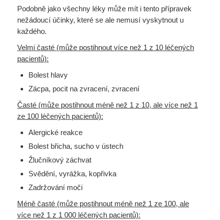
Podobně jako všechny léky může mít i tento přípravek
nežádoucí účinky, které se ale nemusí vyskytnout u
každého.
Velmi časté (může postihnout více než 1 z 10 léčených
pacientů):
Bolest hlavy
Zácpa, pocit na zvracení, zvracení
Časté (může postihnout méně než 1 z 10, ale více než 1
ze 100 léčených pacientů):
Alergické reakce
Bolest břicha, sucho v ústech
Žlučníkový záchvat
Svědění, vyrážka, kopřivka
Zadržování moči
Méně časté (může postihnout méně než 1 ze 100, ale
více než 1 z 1 000 léčených pacientů):