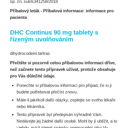
sp. zn. sukls341258/2018
Příbalový leták - Příbalová informace: informace pro
pacienta
DHC Continus 90 mg tablety s
řízeným uvolňováním
dihydrocodeini tartras
Přečtěte si pozorně celou příbalovou informaci dříve,
než začnete tento přípravek užívat, protože obsahuje
pro Vás důležité údaje.
Ponechte si příbalovou informaci pro případ, že si ji
budete potřebovat přečíst znovu.
Máte-li jakékoli další otázky, zeptejte se svého lékaře
nebo lékárníka.
Tento přípravek byl předepsán výhradně Vám.
Nedávejte jej žádné další osobě. Mohl by jí ublížit, a to
i tehdy, má-li stejné známky onemocnění jako Vy.