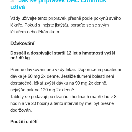
3
Jak se přípravek DHC Continus
užívá
Vždy užívejte tento přípravek přesně podle pokynů svého
lékaře. Pokud si nejste jistý(á), poraďte se se svým
lékařem nebo lékárníkem.
Dávkování
Dospělí a dospívající starší 12 let s hmotností vyšší
než 40 kg
Přesné dávkování určí vždy lékař. Doporučená počáteční
dávka je 60 mg 2x denně. Jestliže tlumení bolesti není
dostatečné, lékař zvýší dávku na 90 mg 2x denně,
nejvýše pak na 120 mg 2x denně.
Tablety se podávají po dvanácti hodinách (například v 8
hodin a ve 20 hodin) a tento interval by měl být přesně
dodržován.
Použití u dětí