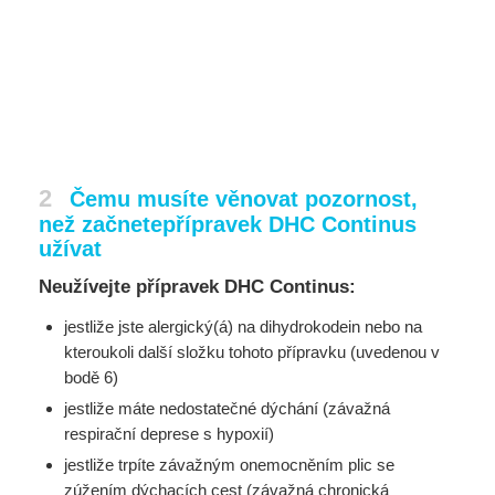
2
Čemu musíte věnovat pozornost,
než začnetepřípravek DHC Continus
užívat
Neužívejte přípravek DHC Continus:
jestliže jste alergický(á) na dihydrokodein nebo na
kteroukoli další složku tohoto přípravku (uvedenou v
bodě 6)
jestliže máte nedostatečné dýchání (závažná
respirační deprese s hypoxií)
jestliže trpíte závažným onemocněním plic se
zúžením dýchacích cest (závažná chronická