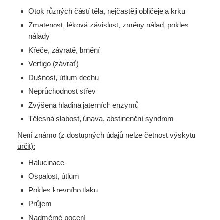
Otok různých částí těla, nejčastěji obličeje a krku
Zmatenost, léková závislost, změny nálad, pokles
nálady
Křeče, závratě, brnění
Vertigo (závrať)
Dušnost, útlum dechu
Neprůchodnost střev
Zvýšená hladina jaterních enzymů
Tělesná slabost, únava, abstinenční syndrom
Není známo (z dostupných údajů nelze četnost výskytu
určit):
Halucinace
Ospalost, útlum
Pokles krevního tlaku
Průjem
Nadměrné pocení