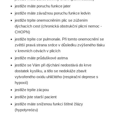
jestliže máte poruchu funkce jater
jestliže máte závažnou poruchu funkce ledvin
jestliže trpíte onemocněním plic se zúžením
dýchacích cest (chronická obstrukční plicní nemoc -
CHOPN)
jestliže trpíte cor pulmonale. Při tomto onemocnění se
zvětší pravá strana srdce v důsledku zvýšeného tlaku
v krevních cévách v plicích
jestliže máte průduškové astma
jestliže se Vám při dýchání nedostává do krve
dostatek kyslíku, a tělo se nedokáže zbavit
vytvořeného oxidu uhličitého (respirační deprese s
hypoxií)
jestliže trpíte zácpou
jestliže jste starší pacient
jestliže máte sníženou funkci štítné žlázy
(hypotyreózu)