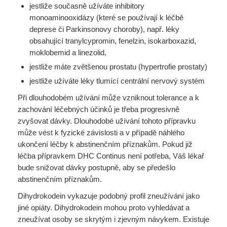
jestliže současně užíváte inhibitory
monoaminooxidázy (které se používají k léčbě
deprese či Parkinsonovy choroby), např. léky
obsahující tranylcypromin, fenelzin, isokarboxazid,
moklobemid a linezolid,
jestliže máte zvětšenou prostatu (hypertrofie prostaty)
jestliže užíváte léky tlumící centrální nervový systém
Při dlouhodobém užívání může vzniknout tolerance a k
zachování léčebných účinků je třeba progresivně
zvyšovat dávky. Dlouhodobé užívání tohoto přípravku
může vést k fyzické závislosti a v případě náhlého
ukončení léčby k abstinenčním příznakům. Pokud již
léčba přípravkem DHC Continus není potřeba, Váš lékař
bude snižovat dávky postupně, aby se předešlo
abstinenčním příznakům.
Dihydrokodein vykazuje podobný profil zneužívání jako
jiné opiáty. Dihydrokodein mohou proto vyhledávat a
zneužívat osoby se skrytým i zjevným návykem. Existuje