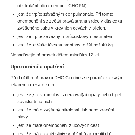
obstrukční plicní nemoc - CHOPN),
jestliže trpíte závažným cor pulmonale. Při tomto
onemocnění se zvětší pravá strana srdce v důsledku
zvýšeného tlaku v krevních cévách v plicích,
jestliže trpíte závažným průduškovým astmatem
jestliže je Vaše tělesná hmotnost nižší než 40 kg
Nepodávejte přípravek dětem mladším 12 let.
Upozornění a opatření
Před užitím přípravku DHC Continus se poraďte se svým
lékařem či lékárníkem:
jestliže jste v minulosti zneužíval(a) opiáty nebo trpěl
závislostí na nich
jestliže máte zvýšený nitrolební tlak nebo zranění
hlavy
jestliže máte onemocnění žlučových cest
jestliže máte zánět slinivky břišní (pankreatitida)