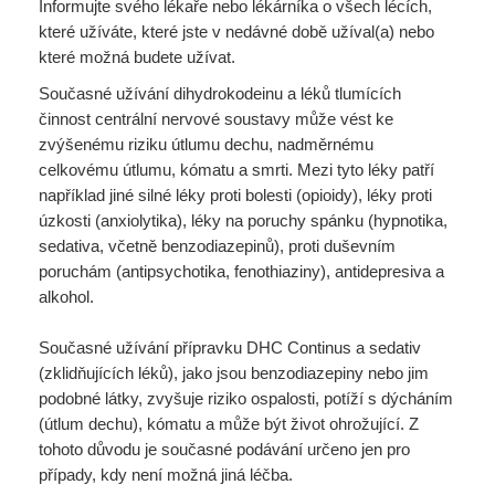
Informujte svého lékaře nebo lékárníka o všech lécích,
které užíváte, které jste v nedávné době užíval(a) nebo
které možná budete užívat.
Současné užívání dihydrokodeinu a léků tlumících
činnost centrální nervové soustavy může vést ke
zvýšenému riziku útlumu dechu, nadměrnému
celkovému útlumu, kómatu a smrti. Mezi tyto léky patří
například jiné silné léky proti bolesti (opioidy), léky proti
úzkosti (anxiolytika), léky na poruchy spánku (hypnotika,
sedativa, včetně benzodiazepinů), proti duševním
poruchám (antipsychotika, fenothiaziny), antidepresiva a
alkohol.
Současné užívání přípravku DHC Continus a sedativ
(zklidňujících léků), jako jsou benzodiazepiny nebo jim
podobné látky, zvyšuje riziko ospalosti, potíží s dýcháním
(útlum dechu), kómatu a může být život ohrožující. Z
tohoto důvodu je současné podávání určeno jen pro
případy, kdy není možná jiná léčba.