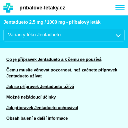
Hauptinhalt
pribalove-letaky.cz
Togg
navi
Jentadueto 2,5 mg / 1000 mg - příbalový leták
Varianty léku Jentadueto
Co je přípravek Jentadueto a k čemu se používá
Čemu musíte věnovat pozornost, než začnete přípravek
Jentadueto užívat
Jak se přípravek Jentadueto užívá
Možné nežádoucí účinky
Jak přípravek Jentadueto uchovávat
Obsah balení a další informace