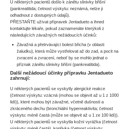
U některých pacientů došlo k zánětu slinivky břišní
(pankreatitida; četnost výskytu: neznámá, nelze ji
odhadnout z dostupných údajů).
PŘESTAŇTE užívat přípravek Jentadueto a ihned
kontaktujte lékaře, pokud zaznamenáte kterýkoli z
následujících závažných nežádoucích účinků:
Závažná a přetrvávající bolest břicha (v oblasti
žaludku), která může vystřelovat až do zad, a pocit na
zvracení a zvracení, neboť by se mohlo jednat o
příznak zánětu slinivky břišní (pankreatitida).
Další nežádoucí účinky přípravku Jentadueto
zahrnují:
U některých pacientů se vyskytly alergické reakce
(četnost výskytu: vzácná (mohou se objevit až u 1 z 1000
lidí)), které mohou být závažné, včetně dušnosti a
zkráceného dechu (bronchiální hyperreaktivita; četnost
výskytu: méně častá (může se objevit až u 1 ze 100 lidí)).
U některých pacientů se vyskytla kožní vyrážka (četnost
výskytu: méně častá), kopřivka (četnost výskytu: