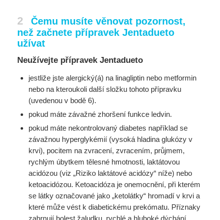
2
Čemu musíte věnovat pozornost,
než začnete přípravek Jentadueto
užívat
Neužívejte přípravek Jentadueto
jestliže jste alergický(á) na linagliptin nebo metformin
nebo na kteroukoli další složku tohoto přípravku
(uvedenou v bodě 6).
pokud máte závažné zhoršení funkce ledvin.
pokud máte nekontrolovaný diabetes například se
závažnou hyperglykémií (vysoká hladina glukózy v
krvi), pocitem na zvracení, zvracením, průjmem,
rychlým úbytkem tělesné hmotnosti, laktátovou
acidózou (viz „Riziko laktátové acidózy“ níže) nebo
ketoacidózou. Ketoacidóza je onemocnění, při kterém
se látky označované jako „ketolátky“ hromadí v krvi a
které může vést k diabetickému prekómatu. Příznaky
zahrnují bolest žaludku, rychlé a hluboké dýchání,