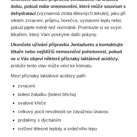
dobu, pokud máte onemocnění, které může souviset s
dehydratací
(významná ztráta tělesných tekutin), jako při
silném zvracení, průjmu, horečce, vystavení teplu nebo
pokud pijete méně než normálně. Promluvte si se svým
lékařem, který Vám poskytne další pokyny.
Ukončete užívání přípravku Jentadueto a kontaktujte
lékaře nebo nejbližší nemocniční pohotovost, pokud
se u Vás objeví některé příznaky laktátové acidózy
,
protože tento stav může vést ke kómatu.
Mezi příznaky laktátové acidózy patří:
zvracení
bolest žaludku (bolest břicha)
svalové křeče
celkový pocit nevolnosti se závažnou únavou
problémy s dýcháním
snížení tělesné teploty a srdečního tepu