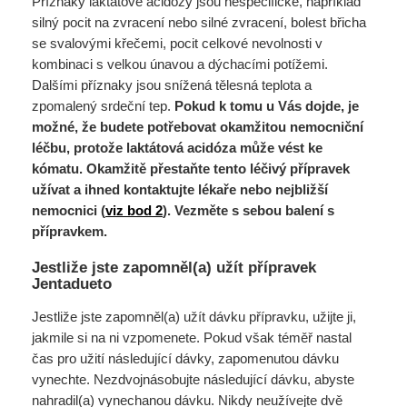
Příznaky laktátové acidózy jsou nespecifické, například
silný pocit na zvracení nebo silné zvracení, bolest břicha
se svalovými křečemi, pocit celkové nevolnosti v
kombinaci s velkou únavou a dýchacími potížemi.
Dalšími příznaky jsou snížená tělesná teplota a
zpomalený srdeční tep.
Pokud k tomu u Vás dojde, je
možné, že budete potřebovat okamžitou nemocniční
léčbu, protože laktátová acidóza může vést ke
kómatu. Okamžitě přestaňte tento léčivý přípravek
užívat a ihned kontaktujte lékaře nebo nejbližší
nemocnici (
viz bod 2
). Vezměte s sebou balení s
přípravkem.
Jestliže jste zapomněl(a) užít přípravek
Jentadueto
Jestliže jste zapomněl(a) užít dávku přípravku, užijte ji,
jakmile si na ni vzpomenete. Pokud však téměř nastal
čas pro užití následující dávky, zapomenutou dávku
vynechte. Nezdvojnásobujte následující dávku, abyste
nahradil(a) vynechanou dávku. Nikdy neužívejte dvě