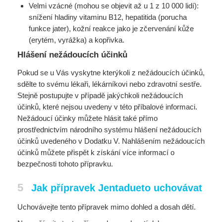
Velmi vzácné (mohou se objevit až u 1 z 10 000 lidí):
snížení hladiny vitaminu B12, hepatitida (porucha
funkce jater), kožní reakce jako je zčervenání kůže
(erytém, vyrážka) a kopřivka.
Hlášení nežádoucích účinků
Pokud se u Vás vyskytne kterýkoli z nežádoucích účinků,
sdělte to svému lékaři, lékárníkovi nebo zdravotní sestře.
Stejně postupujte v případě jakýchkoli nežádoucích
účinků, které nejsou uvedeny v této příbalové informaci.
Nežádoucí účinky můžete hlásit také přímo
prostřednictvím národního systému hlášení nežádoucích
účinků uvedeného v Dodatku V. Nahlášením nežádoucích
účinků můžete přispět k získání více informací o
bezpečnosti tohoto přípravku.
5
Jak přípravek Jentadueto uchovávat
Uchovávejte tento přípravek mimo dohled a dosah dětí.