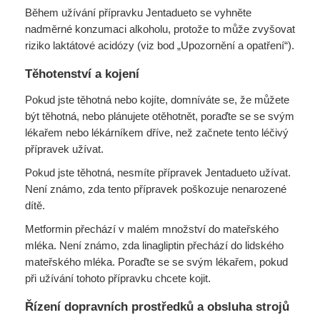
Během užívání přípravku Jentadueto se vyhněte
nadměrné konzumaci alkoholu, protože to může zvyšovat
riziko laktátové acidózy (viz bod „Upozornění a opatření“).
Těhotenství a kojení
Pokud jste těhotná nebo kojíte, domníváte se, že můžete
být těhotná, nebo plánujete otěhotnět, poraďte se se svým
lékařem nebo lékárníkem dříve, než začnete tento léčivý
přípravek užívat.
Pokud jste těhotná, nesmíte přípravek Jentadueto užívat.
Není známo, zda tento přípravek poškozuje nenarozené
dítě.
Metformin přechází v malém množství do mateřského
mléka. Není známo, zda linagliptin přechází do lidského
mateřského mléka. Poraďte se se svým lékařem, pokud
při užívání tohoto přípravku chcete kojit.
Řízení dopravních prostředků a obsluha strojů