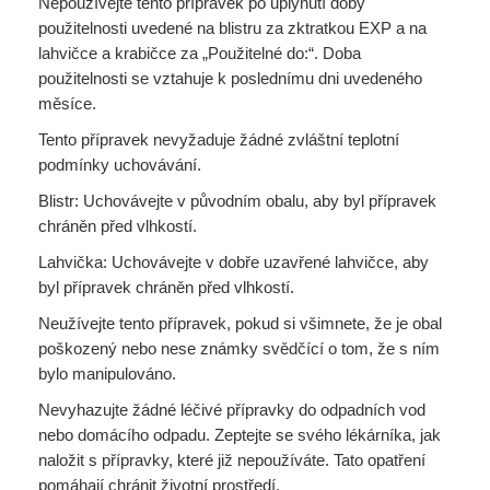
Nepoužívejte tento přípravek po uplynutí doby
použitelnosti uvedené na blistru za zktratkou EXP a na
lahvičce a krabičce za „Použitelné do:“. Doba
použitelnosti se vztahuje k poslednímu dni uvedeného
měsíce.
Tento přípravek nevyžaduje žádné zvláštní teplotní
podmínky uchovávání.
Blistr: Uchovávejte v původním obalu, aby byl přípravek
chráněn před vlhkostí.
Lahvička: Uchovávejte v dobře uzavřené lahvičce, aby
byl přípravek chráněn před vlhkostí.
Neužívejte tento přípravek, pokud si všimnete, že je obal
poškozený nebo nese známky svědčící o tom, že s ním
bylo manipulováno.
Nevyhazujte žádné léčivé přípravky do odpadních vod
nebo domácího odpadu. Zeptejte se svého lékárníka, jak
naložit s přípravky, které již nepoužíváte. Tato opatření
pomáhají chránit životní prostředí.