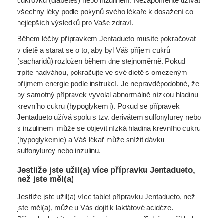
cukrovku (diabetes) nebo inzulinem. Nezapomeňte užívat
všechny léky podle pokynů svého lékaře k dosažení co
nejlepších výsledků pro Vaše zdraví.
Během léčby přípravkem Jentadueto musíte pokračovat
v dietě a starat se o to, aby byl Váš příjem cukrů
(sacharidů) rozložen během dne stejnoměrně. Pokud
trpíte nadváhou, pokračujte ve své dietě s omezeným
příjmem energie podle instrukcí. Je nepravděpodobné, že
by samotný přípravek vyvolal abnormálně nízkou hladinu
krevního cukru (hypoglykemii). Pokud se přípravek
Jentadueto užívá spolu s tzv. derivátem sulfonylurey nebo
s inzulinem, může se objevit nízká hladina krevního cukru
(hypoglykemie) a Váš lékař může snížit dávku
sulfonylurey nebo inzulinu.
Jestliže jste užil(a) více přípravku Jentadueto,
než jste měl(a)
Jestliže jste užil(a) více tablet přípravku Jentadueto, než
jste měl(a), může u Vás dojít k laktátové acidóze.