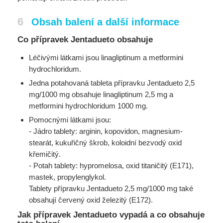
6
Obsah balení a další informace
Co přípravek Jentadueto obsahuje
Léčivými látkami jsou linagliptinum a metformini
hydrochloridum.
Jedna potahovaná tableta přípravku Jentadueto 2,5
mg/1000 mg obsahuje linagliptinum 2,5 mg a
metformini hydrochloridum 1000 mg.
Pomocnými látkami jsou:
- Jádro tablety: arginin, kopovidon, magnesium-
stearát, kukuřičný škrob, koloidní bezvodý oxid
křemičitý.
- Potah tablety: hypromelosa, oxid titaničitý (E171),
mastek, propylenglykol.
Tablety přípravku Jentadueto 2,5 mg/1000 mg také
obsahují červený oxid železitý (E172).
Jak přípravek Jentadueto vypadá a co obsahuje