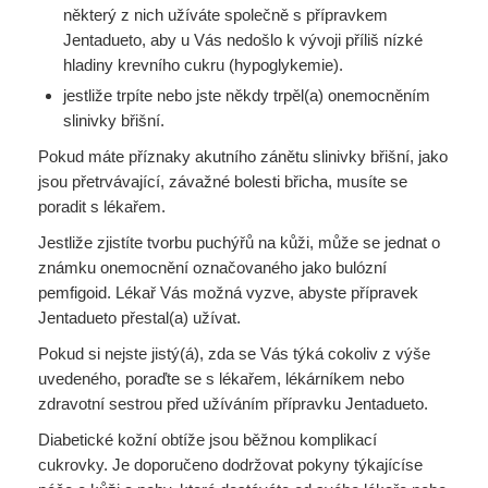
některý z nich užíváte společně s přípravkem
Jentadueto, aby u Vás nedošlo k vývoji příliš nízké
hladiny krevního cukru (hypoglykemie).
jestliže trpíte nebo jste někdy trpěl(a) onemocněním
slinivky břišní.
Pokud máte příznaky akutního zánětu slinivky břišní, jako
jsou přetrvávající, závažné bolesti břicha, musíte se
poradit s lékařem.
Jestliže zjistíte tvorbu puchýřů na kůži, může se jednat o
známku onemocnění označovaného jako bulózní
pemfigoid. Lékař Vás možná vyzve, abyste přípravek
Jentadueto přestal(a) užívat.
Pokud si nejste jistý(á), zda se Vás týká cokoliv z výše
uvedeného, poraďte se s lékařem, lékárníkem nebo
zdravotní sestrou před užíváním přípravku Jentadueto.
Diabetické kožní obtíže jsou běžnou komplikací
cukrovky. Je doporučeno dodržovat pokyny týkajícíse