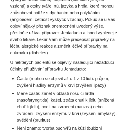
vzácná) a otoky tváře, rtů, jazyka a hrdla, které mohou
způsobovat potíže s dýcháním nebo polykáním
(angioedém; četnost výskytu: vzácná). Pokud se u Vás
objeví nějaký příznak onemocnění uvedený výše,
přestaňte užívat přípravek Jentadueto a ihned vyhledejte
svého lékaře. Lékař Vám může předepsat přípravky na
léčbu alergické reakce a změnit léčivé přípravky na
cukrovku (diabetes).
U některých pacientů se objevily následující nežádoucí
účinky při užívání přípravku Jentadueto:
Časté (mohou se objevit až u 1 z 10 lidí): průjem,
zvýšení hladiny enzymů v krvi (zvýšení lipázy)
Méně časté: zánět v oblasti nosu či hrdla
(nasofaryngitida), kašel, ztráta chuti k jídlu (snížená
chuť k jídlu), pocit na zvracení (nauzea) nebo
zvracení, zvýšení enzymu v krvi (zvýšení amylázy),
svědění (pruritus)
Není známo: tvorba puchýřů na kůži (bulózní