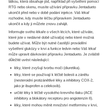
látkou, která obsahuje jód, například při vyšetření pomocí
RTG nebo skenu, musíte užívání přípravku Jentadueto
ukončit před nebo v době podání injekce. Váš lékař
rozhodne, kdy musíte léčbu přípravkem Jentadueto
ukončit a kdy ji můžete znovu zahájit.
Informujte svého lékaře o všech lécích, které užíváte,
které jste v nedávné době užíval(a) nebo které možná
budete užívat. Může být nutné častější provádění
vyšetření glukózy v krvi a funkce ledvin nebo Váš lékař
může upravit dávkování přípravku Jentadueto. Je zvláště
důležité uvést následující:
léky, které zvyšují tvorbu moči (diuretika).
léky, které se používají k léčbě bolesti a zánětu
(nesteroidní protizánětlivé léky a inhibitory COX-2,
jako je ibuprofen a celekoxib).
určité léky k léčbě vysokého krevního tlaku (ACE
inhibitory a blokátory receptoru pro angiotenzin II).
léky, které mohou měnit množství metforminu v krvi,