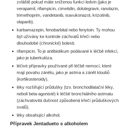
zvláště pokud máte sníženou funkci ledvin (jako je
verapamil, rifampicin, cimetidin, dolutegravir, ranolazin,
trimethoprim, vandetanib, isavukonazol, krizotinib,
olaparib).
karbamazepin, fenobarbital nebo fenytoin. Ty mohou
být užívány ke kontrole záchvatů křečí nebo
dlouhodobé (chronické) bolesti.
rifampicin. To je antibiotikum podávané k léčbě infekcí,
jako je tuberkulóza.
léčivé přípravky používané při léčbě nemocí, které
mají povahu zánětu, jako je astma a zánět kloubů
(kortikosteroidy).
léky rozšiřující průdušky (tzv. bronchodilatační léky,
neboli beta-agonisté) k léčbě bronchiálního astmatu
(záchvatovitá dušnost způsobená křečí průduškových
svalů).
léky obsahující alkohol.
Přípravek Jentadueto s alkoholem