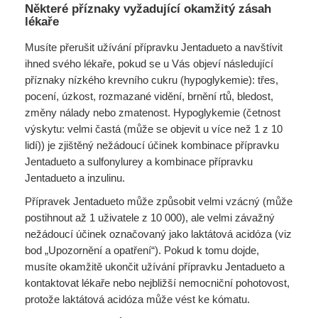
Některé příznaky vyžadující okamžitý zásah
lékaře
Musíte přerušit užívání přípravku Jentadueto a navštívit
ihned svého lékaře, pokud se u Vás objeví následující
příznaky nízkého krevního cukru (hypoglykemie): třes,
pocení, úzkost, rozmazané vidění, brnění rtů, bledost,
změny nálady nebo zmatenost. Hypoglykemie (četnost
výskytu: velmi častá (může se objevit u více než 1 z 10
lidí)) je zjištěný nežádoucí účinek kombinace přípravku
Jentadueto a sulfonylurey a kombinace přípravku
Jentadueto a inzulinu.
Přípravek Jentadueto může způsobit velmi vzácný (může
postihnout až 1 uživatele z 10 000), ale velmi závažný
nežádoucí účinek označovaný jako laktátová acidóza (viz
bod „Upozornění a opatření“). Pokud k tomu dojde,
musíte okamžitě ukončit užívání přípravku Jentadueto a
kontaktovat lékaře nebo nejbližší nemocniční pohotovost,
protože laktátová acidóza může vést ke kómatu.