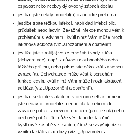
ospalost nebo neobvyklý ovocný zápach dechu.
jestliže jste někdy prodělal(a) diabetické prekóma.
jestliže trpíte těžkou infekcí, například infekcí plic,
průdušek nebo ledvin. Závažné infekce mohou vést k
problémům s ledvinami, kvůli nimž Vám může hrozit
laktátová acidóza (viz „Upozornění a opatření“).
jestliže jste ztratil(a) velké množství vody z těla
(dehydratace), např. z důvodu dlouhodobého nebo
těžkého průjmu, nebo pokud jste několikrát za sebou
zvracel(a). Dehydratace může vést k poruchám
funkce ledvin, kvůli nimž Vám může hrozit laktátová
acidóza (viz „Upozornění a opatření“).
jestliže se léčíte s akutním srdečním selháním nebo
jste nedávno prodělali srdeční infarkt nebo měli
závažné potíže s krevním oběhem (jako je šok) nebo
dechové potíže. To může vést k nedostatečné
kyslíkové zásobě ve tkáních, čímž se zvyšuje riziko
vzniku laktátové acidózy (viz. „Upozornění a