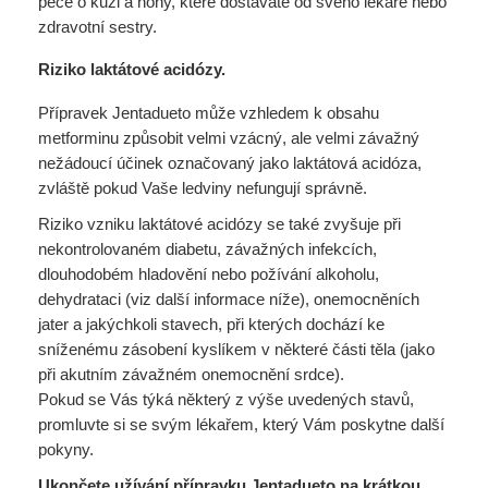
péče o kůži a nohy, které dostáváte od svého lékaře nebo
zdravotní sestry.
Riziko laktátové acidózy.
Přípravek Jentadueto může vzhledem k obsahu
metforminu způsobit velmi vzácný, ale velmi závažný
nežádoucí účinek označovaný jako laktátová acidóza,
zvláště pokud Vaše ledviny nefungují správně.
Riziko vzniku laktátové acidózy se také zvyšuje při
nekontrolovaném diabetu, závažných infekcích,
dlouhodobém hladovění nebo požívání alkoholu,
dehydrataci (viz další informace níže), onemocněních
jater a jakýchkoli stavech, při kterých dochází ke
sníženému zásobení kyslíkem v některé části těla (jako
při akutním závažném onemocnění srdce).
Pokud se Vás týká některý z výše uvedených stavů,
promluvte si se svým lékařem, který Vám poskytne další
pokyny.
Ukončete užívání přípravku Jentadueto na krátkou