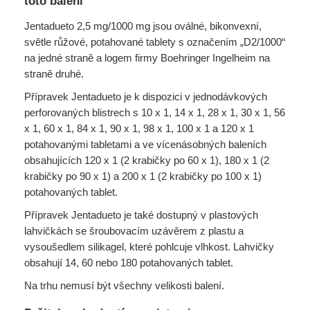
toto balení
Jentadueto 2,5 mg/1000 mg jsou oválné, bikonvexní,
světle růžové, potahované tablety s označením „D2/1000“
na jedné straně a logem firmy Boehringer Ingelheim na
straně druhé.
Přípravek Jentadueto je k dispozici v jednodávkových
perforovaných blistrech s 10 x 1, 14 x 1, 28 x 1, 30 x 1, 56
x 1, 60 x 1, 84 x 1, 90 x 1, 98 x 1, 100 x 1 a 120 x 1
potahovanými tabletami a ve vícenásobných baleních
obsahujících 120 x 1 (2 krabičky po 60 x 1), 180 x 1 (2
krabičky po 90 x 1) a 200 x 1 (2 krabičky po 100 x 1)
potahovaných tablet.
Přípravek Jentadueto je také dostupný v plastových
lahvičkách se šroubovacím uzávěrem z plastu a
vysoušedlem silikagel, které pohlcuje vlhkost. Lahvičky
obsahují 14, 60 nebo 180 potahovaných tablet.
Na trhu nemusí být všechny velikosti balení.