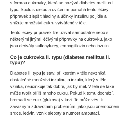
s formou cukrovky, která se nazývá diabetes mellitus II.
typu. Spolu s dietou a cvičením pomáhá tento léčivý
přípravek zlepšit hladiny a účinky inzulinu po jídle a
snižuje množství cukru vytvářené v těle.
Tento léčivý přípravek lze užívat samostatně nebo s
některými jinými léčivými přípravky na cukrovku, jako
jsou deriváty sulfonylurey, empagliflozin nebo inzulin.
Co je cukrovka II. typu (diabetes mellitus II.
typu)?
Diabetes II. typu je stav, při kterém v těle nevzniká
dostatečné množství inzulinu, a inzulin, který v těle
vzniká, neúčinkuje tak dobře, jak by měl. V těle se také
může tvořit příliš mnoho cukru. Pokud k tomu dochází,
hromadí se cukr (glukosa) v krvi. To může vést k
závažným zdravotním problémům, jako jsou onemocnění
srdce, ledvin, vznik slepoty a nutnost amputací.