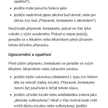
opatření“).
jestliže máte poruchu funkce jater.
jestliže nadměrně pijete alkohol buď denně, nebo jen
občas (viz bod „Přípravek Jentadueto s alkoholem“).
Neužívejte přípravek Jentadueto, pokud se Vás týká
cokoliv z výše uvedeného. Pokud si nejste jistý(á),
poraďte se s lékařem nebo lékárníkem před užíváním
tohoto léčivého přípravku.
Upozornění a opatření
Před užitím přípravku Jentadueto se poraďte se svým
lékařem, lékárníkem nebo zdravotní sestrou
jestliže trpíte cukrovkou (diabetem) I. typu (ve Vašem
těle se netvoří žádný inzulin). Přípravek Jentadueto
nesmí být používán k léčbě tohoto stavu.
jestliže užíváte inzulin nebo antidiabetika známá jako
„deriváty sulfonylurey“; lékař u Vás možná bude chtít
snížit dávku inzulinu nebo sulfonylurey, jestliže