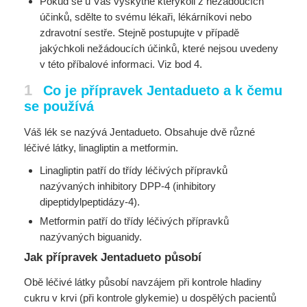
Pokud se u Vás vyskytne kterýkoli z nežádoucích
účinků, sdělte to svému lékaři, lékárníkovi nebo
zdravotní sestře. Stejně postupujte v případě
jakýchkoli nežádoucích účinků, které nejsou uvedeny
v této příbalové informaci. Viz bod 4.
1
Co je přípravek Jentadueto a k čemu
se používá
Váš lék se nazývá Jentadueto. Obsahuje dvě různé
léčivé látky, linagliptin a metformin.
Linagliptin patří do třídy léčivých přípravků
nazývaných inhibitory DPP-4 (inhibitory
dipeptidylpeptidázy-4).
Metformin patří do třídy léčivých přípravků
nazývaných biguanidy.
Jak přípravek Jentadueto působí
Obě léčivé látky působí navzájem při kontrole hladiny
cukru v krvi (při kontrole glykemie) u dospělých pacientů