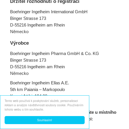
Držitel rozhodnutí o registraci
Boehringer Ingelheim International GmbH
Binger Strasse 173
D-55216 Ingelheim am Rhein
Německo
Výrobce
Boehringer Ingelheim Pharma GmbH & Co. KG
Binger Strasse 173
D-55216 Ingelheim am Rhein
Německo
Boehringer Ingelheim Ellas A.E.
5th km Paiania – Markopoulo
Koropi Attiki, 194 00
Tento web používá k poskytování služeb, personalizaci
Řecko
reklam a analýze návštěvnosti soubory cookie. Používáním
tohoto webu s tím souhlasíte.
Další informace o tomto přípravku získáte u místního
zástupce držitele rozhodnutí o registraci:
Souhlasím!
Česká republika