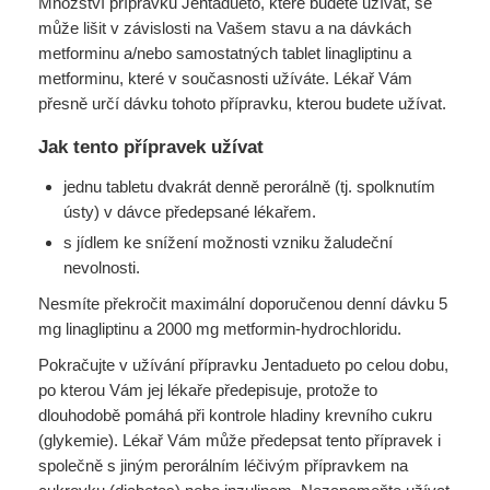
Množství přípravku Jentadueto, které budete užívat, se
může lišit v závislosti na Vašem stavu a na dávkách
metforminu a/nebo samostatných tablet linagliptinu a
metforminu, které v současnosti užíváte. Lékař Vám
přesně určí dávku tohoto přípravku, kterou budete užívat.
Jak tento přípravek užívat
jednu tabletu dvakrát denně perorálně (tj. spolknutím
ústy) v dávce předepsané lékařem.
s jídlem ke snížení možnosti vzniku žaludeční
nevolnosti.
Nesmíte překročit maximální doporučenou denní dávku 5
mg linagliptinu a 2000 mg metformin-hydrochloridu.
Pokračujte v užívání přípravku Jentadueto po celou dobu,
po kterou Vám jej lékaře předepisuje, protože to
dlouhodobě pomáhá při kontrole hladiny krevního cukru
(glykemie). Lékař Vám může předepsat tento přípravek i
společně s jiným perorálním léčivým přípravkem na