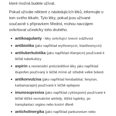
které možná budete užívat.
Pokud užíváte některé z následujících léků, informujte o
tom svého lékaře. Tyto léky, pokud jsou užívané
současně s přípravkem Medrol, mohou navzájem
ovlivňovat učinek/ky toho druhého.
antikoagulanty
- léky ovlivňující krevní srážlivost
antibiotika
(jako například erythromycin, klarithromycin)
antituberkulotika
(jako například rifampicin) používané k
léčbě tuberkulózy
aspirin
a nesteroidní protizánětlivé léky jako například
ibuprofen používaný k léčbě mírné až
středně velké bolesti
antikonvulziva
(jako například fenobarbital, fenytoin,
karbamazepin) používané k léčbě
epilepsie
imunosupresiva
(jako například cyklosporin) používané k
léčbě těžké revmatické artritidy,
těžké lupénky, po
transplantaci orgánu nebo kostní dřeně
anticholinergika
(jako například pankuronium nebo