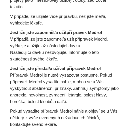
projevy jako "měsíčkovitý obličej", otoky, zadržování
tekutin.
V případě, že užijete více přípravku, než jste měl/a,
vyhledejte lékaře.
Jestliže jste zapomněl/a užítpří pravek Medrol
V případě, že jste zapomněl/a užít přípravek Medrol,
vyčkejte a užijte až následující dávku.
Následující dávku nezdvojujte. Informujte o této
skutečnosti svého lékaře.
Jestliže jste přestal/a užívat přípravek Medrol
Přípravek Medrol je nutné vysazovat postupně. Pokud
přípravek Medrol vysadíte náhle, mohou se u Vás
vyskytnout abstinenční příznaky. Zahrnují symptomy jako
anorexie, nevolnost, zvracení, letargie, bolest hlavy,
horečka, bolest kloubů a další.
Pokud vysadíte přípravek Medrol náhle a objeví se u Vás
některý z výše uvedených nežádoucích účinků,
kontaktujte svého lékaře.