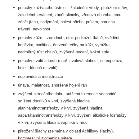
poruchy zažívacího ústrojí – žaludeční vředy, protržení střev,
žaludeční krvácení, zánět
slinivky, vředová choroba jícnu,
zánět jícnu, nadýmání, bolest břicha, průjem, porucha
trávení,
nevolnost
poruchy kůže – zarudnutí, otok podkožní tkáně, svědění,
kopřivka, podlitina, červené tečky na
kůži; vyrážka,
nadměrný růst chlupů, zvýšené pocení, kožní strie
poruchy svalů a kostí (např. svalová slabost; osteoporóza,
bolest kloubů a svalů)
nepravidelná menstruace
únava, malátnost, zhoršené hojení ran
zvýšení nitroočního tlaku, snížená tolerance sacharidů,
snížení draslíků v krvi, zvýšená
hladina
alaninaminotransferázy v krvi, zvýšená hladina
aspartátaminotransferázy v krvi,
zvýšení alkalické fosfatázy
v krvi, zvýšená hladina vápníku v moči
přetržení šlachy (zejména v oblasti Achillovy šlachy),
kompresivní zlomenina páteře