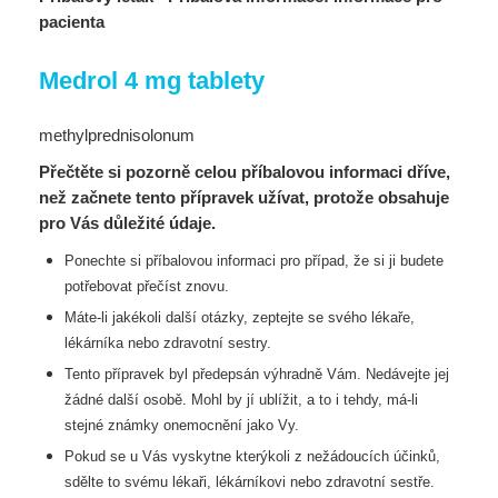
pacienta
Medrol 4 mg
tablety
methylprednisolonum
Přečtěte si pozorně celou příbalovou informaci dříve,
než začnete tento přípravek užívat, protože obsahuje
pro Vás důležité údaje.
Ponechte si příbalovou informaci pro případ, že si ji budete
potřebovat přečíst znovu.
Máte-li jakékoli další otázky, zeptejte se svého lékaře,
lékárníka nebo zdravotní sestry.
Tento přípravek byl předepsán výhradně Vám. Nedávejte jej
žádné další osobě. Mohl by jí
ublížit, a to i tehdy, má-li
stejné známky onemocnění jako Vy.
Pokud se u Vás vyskytne kterýkoli z nežádoucích účinků,
sdělte to svému lékaři, lékárníkovi
nebo zdravotní sestře.