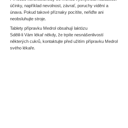
účinky, například nevolnost, závrať, poruchy vidění a
únava. Pokud takové příznaky pocítíte, neřiďte ani
neobsluhujte stroje.
Tablety přípravku Medrol obsahují laktózu
Sdělil-li Vám lékař někdy, že trpíte nesnášenlivostí
některých cukrů, kontaktujte před užitím přípravku Medrol
svého lékaře.