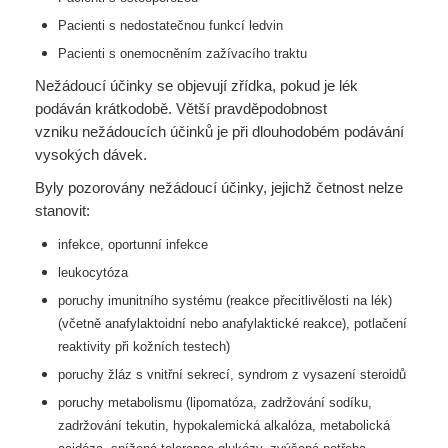
Pacienti s nedostatečnou funkcí ledvin
Pacienti s onemocněním zažívacího traktu
Nežádoucí účinky se objevují zřídka, pokud je lék
podáván krátkodobě. Větší pravděpodobnost
vzniku nežádoucích účinků je při dlouhodobém podávání
vysokých dávek.
Byly pozorovány nežádoucí účinky, jejichž četnost nelze
stanovit:
infekce, oportunní infekce
leukocytóza
poruchy imunitního systému (reakce přecitlivělosti na lék)
(včetně anafylaktoidní nebo
anafylaktické reakce), potlačení
reaktivity při kožních testech)
poruchy žláz s vnitřní sekrecí, syndrom z vysazení steroidů
poruchy metabolismu (lipomatóza, zadržování sodíku,
zadržování tekutin, hypokalemická
alkalóza, metabolická