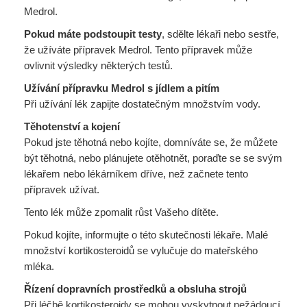
Medrol.
Pokud máte podstoupit testy
, sdělte lékaři nebo sestře,
že užíváte přípravek Medrol. Tento přípravek může
ovlivnit výsledky některých testů.
Užívání přípravku Medrol s jídlem a pitím
Při užívání lék zapijte dostatečným množstvím vody.
Těhotenství a kojení
Pokud jste těhotná nebo kojíte, domníváte se, že můžete
být těhotná, nebo plánujete otěhotnět, poraďte se se svým
lékařem nebo lékárníkem dříve, než začnete tento
přípravek užívat.
Tento lék může zpomalit růst Vašeho dítěte.
Pokud kojíte, informujte o této skutečnosti lékaře. Malé
množství kortikosteroidů se vylučuje do mateřského
mléka.
Řízení dopravních prostředků a obsluha strojů
Při léčbě kortikosteroidy se mohou vyskytnout nežádoucí