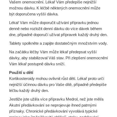
Vašem onemocnění. Lékař Vám předepíše nejnižší
možnou dávku. K léčbě některých onemocnění může
být doporučena vyšší dávka.
Lékař Vám může doporučit užívání přípravku jednou
denně nebo rozložit denní dávku do více dávek během
dne, případně doporučí užívat přípravek každý druhý den.
Tablety spolkněte a zapijte dostatečným množstvím vody.
Na začátku léčby Vám může lékař předepsat vyšší
dávky, aby stabilizoval Váš stav. Při zlepšení onemocnění
Vám lékař postupně dávku sníží.
Použití u dětí
Kortikosteroidy mohou ovlivnit růst dětí. Lékař proto určí
nejnižší účinnou dávku pro Vaše dítě, případně předepíše
léčbu každý druhý den.
Jestliže jste užil/a více přípravku Medrol, než jste měl/a
Akutní předávkování se neprojevuje ihned patrnými
příznaky. Chronické předávkování vyvolává typické