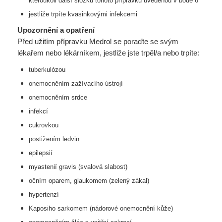
kteroukoli další složku tohoto přípravku
uvedenou v bodě 6
jestliže trpíte kvasinkovými infekcemi
Upozornění a opatření
Před užitím přípravku Medrol se poraďte se svým
lékařem nebo lékárníkem, jestliže jste trpěl/a nebo trpíte:
tuberkulózou
onemocněním zažívacího ústrojí
onemocněním srdce
infekcí
cukrovkou
postižením ledvin
epilepsií
myastenií gravis (svalová slabost)
očním oparem, glaukomem (zelený zákal)
hypertenzí
Kaposiho sarkomem (nádorové onemocnění kůže)