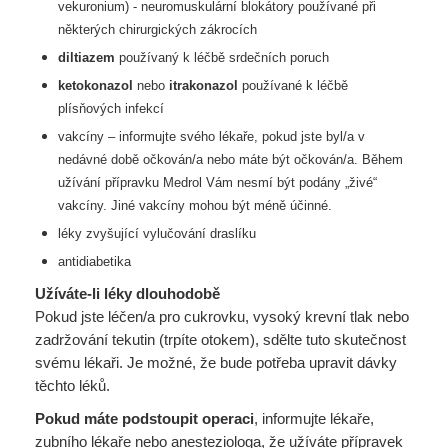
vekuronium) - neuromuskulární
blokátory používané při
některých chirurgických zákrocích
diltiazem
používaný k léčbě srdečních poruch
ketokonazol
nebo
itrakonazol
používané k léčbě
plísňových infekcí
vakcíny – informujte svého lékaře, pokud jste byl/a v
nedávné době očkován/a nebo máte být
očkován/a. Během
užívání přípravku Medrol Vám nesmí být podány „živé“
vakcíny. Jiné
vakcíny mohou být méně účinné.
léky zvyšující vylučování draslíku
antidiabetika
Užíváte-li léky dlouhodobě
Pokud jste léčen/a pro cukrovku, vysoký krevní tlak nebo
zadržování tekutin (trpíte otokem), sdělte tuto skutečnost
svému lékaři. Je možné, že bude potřeba upravit dávky
těchto léků.
Pokud máte podstoupit operaci
, informujte lékaře,
zubního lékaře nebo anesteziologa, že užíváte přípravek