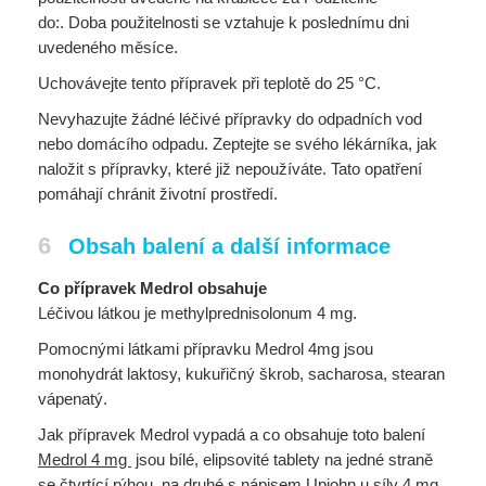
do:. Doba použitelnosti se vztahuje k poslednímu dni
uvedeného měsíce.
Uchovávejte tento přípravek při teplotě do 25 °C.
Nevyhazujte žádné léčivé přípravky do odpadních vod
nebo domácího odpadu. Zeptejte se svého lékárníka, jak
naložit s přípravky, které již nepoužíváte. Tato opatření
pomáhají chránit životní prostředí.
6
Obsah balení a další informace
Co přípravek Medrol obsahuje
Léčivou látkou je methylprednisolonum 4 mg.
Pomocnými látkami přípravku Medrol 4mg jsou
monohydrát laktosy, kukuřičný škrob, sacharosa, stearan
vápenatý.
Jak přípravek Medrol vypadá a co obsahuje toto balení
Medrol 4 mg
jsou bílé, elipsovité tablety na jedné straně
se čtvrtící rýhou, na druhé s nápisem Upjohn u síly 4 mg.