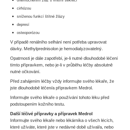
onemocněním žláz s vnitřní sekrecí
cirhózou
sníženou funkcí štítné žlázy
depresí
osteoporózou
V případě renálního selhání není potřeba upravovat
dávky. Methylprednisolon je hemodialyzovatelný.
Opatrnosti je dále zapotřebí, je-li nutné dlouhodobé léčení
tímto přípravkem, nebo je-li v průběhu léčby absolutně
nutné očkování.
Před zahájením léčby vždy informujte svého lékaře, že
jste dlouhodobě léčen/a přípravkem Medrol.
Informujte svého lékaře o používání tohoto léku před
podstoupením kožního testu.
Další léčivé přípravky a přípravek Medrol
Informujte svého lékaře nebo lékárníka o všech lécích,
které užíváte, které jste v nedávné době užíval/a, nebo