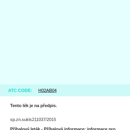
ATC CODE:
H02AB04
Tento lék je na předpis.
sp.zn.sukls211037/2015
Příbalový leták - Příbalová informace: informace pro