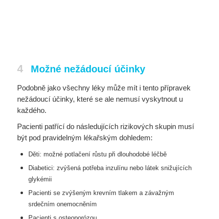
4
Možné nežádoucí účinky
Podobně jako všechny léky může mít i tento přípravek
nežádoucí účinky, které se ale nemusí vyskytnout u
každého.
Pacienti patřící do následujících rizikových skupin musí
být pod pravidelným lékařským dohledem:
Děti: možné potlačení růstu při dlouhodobé léčbě
Diabetici: zvýšená potřeba inzulínu nebo látek snižujících
glykémii
Pacienti se zvýšeným krevním tlakem a závažným
srdečním onemocněním
Pacienti s osteoporózou