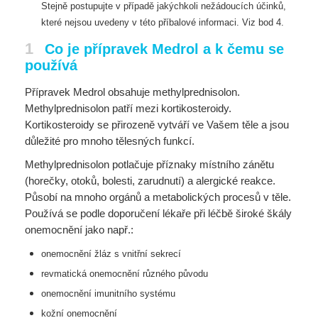
Stejně postupujte v případě jakýchkoli nežádoucích účinků,
které nejsou
uvedeny v této příbalové informaci. Viz bod 4.
1
Co je přípravek Medrol a k čemu se
používá
Přípravek Medrol obsahuje methylprednisolon.
Methylprednisolon patří mezi kortikosteroidy.
Kortikosteroidy se přirozeně vytváří ve Vašem těle a jsou
důležité pro mnoho tělesných funkcí.
Methylprednisolon potlačuje příznaky místního zánětu
(horečky, otoků, bolesti, zarudnutí) a alergické reakce.
Působí na mnoho orgánů a metabolických procesů v těle.
Používá se podle doporučení lékaře při léčbě široké škály
onemocnění jako např.:
onemocnění žláz s vnitřní sekrecí
revmatická onemocnění různého původu
onemocnění imunitního systému
kožní onemocnění