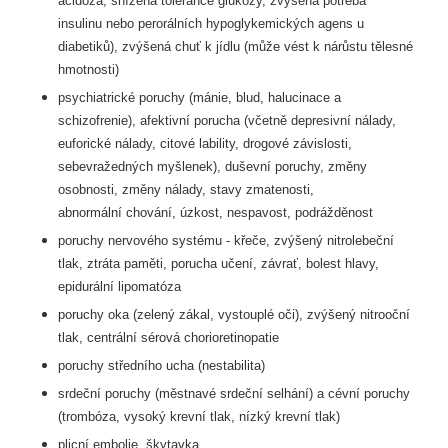
acidóza, snížená tolerance glukózy, zvýšená potřeba
insulinu nebo
perorálních hypoglykemických agens u
diabetiků), zvýšená chuť k jídlu (může vést k nárůstu
tělesné
hmotnosti)
psychiatrické poruchy (mánie, blud, halucinace a
schizofrenie), afektivní porucha (včetně
depresivní nálady,
euforické nálady, citové lability, drogové závislosti,
sebevražedných
myšlenek), duševní poruchy, změny
osobnosti, změny nálady, stavy zmatenosti,
abnormální
chování, úzkost, nespavost, podrážděnost
poruchy nervového systému - křeče, zvýšený nitrolebeční
tlak, ztráta paměti, porucha učení,
závrať, bolest hlavy,
epidurální lipomatóza
poruchy oka (zelený zákal, vystouplé oči), zvýšený nitrooční
tlak, centrální sérová
chorioretinopatie
poruchy středního ucha (nestabilita)
srdeční poruchy (městnavé srdeční selhání) a cévní poruchy
(trombóza, vysoký krevní tlak,
nízký krevní tlak)
plicní embolie, škytavka