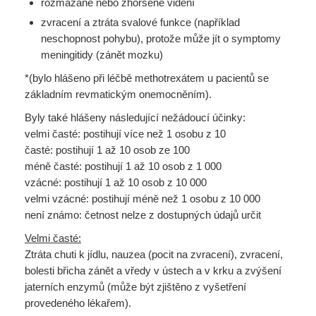
rozmazané nebo zhoršené vidění
zvracení a ztráta svalové funkce (například
neschopnost pohybu), protože může jít o symptomy
meningitidy (zánět mozku)
*(bylo hlášeno při léčbě methotrexátem u pacientů se
základním revmatickým onemocněním).
Byly také hlášeny následující nežádoucí účinky:
velmi časté: postihují více než 1 osobu z 10
časté: postihují 1 až 10 osob ze 100
méně časté: postihují 1 až 10 osob z 1 000
vzácné: postihují 1 až 10 osob z 10 000
velmi vzácné: postihují méně než 1 osobu z 10 000
není známo: četnost nelze z dostupných údajů určit
Velmi časté:
Ztráta chuti k jídlu, nauzea (pocit na zvracení), zvracení,
bolesti břicha zánět a vředy v ústech a v krku a zvýšení
jaterních enzymů (může být zjištěno z vyšetření
provedeného lékařem).