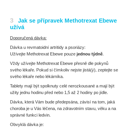
3
Jak se přípravek Methotrexat Ebewe
užívá
Doporučená dávka:
Dávka u revmatoidní artritidy a psoriázy:
Užívejte Methotrexat Ebewe pouze
jednou týdně
.
Vždy užívejte Methotrexat Ebewe přesně dle pokynů
svého lékaře. Pokud si čímkoliv nejste jistá(ý), zeptejte se
svého lékaře nebo lékárníka.
Tablety mají být spolknuty celé nerozkousané a mají být
užity jednu hodinu před nebo 1,5 až 2 hodiny po jídle.
Dávka, která Vám bude předepsána, závisí na tom, jaká
choroba je u Vás léčena, na zdravotním stavu, věku a na
správné funkci ledvin.
Obvyklá dávka je: