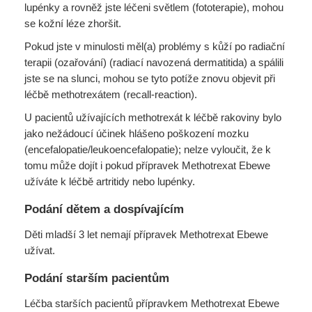
lupénky a rovněž jste léčeni světlem (fototerapie), mohou
se kožní léze zhoršit.
Pokud jste v minulosti měl(a) problémy s kůží po radiační
terapii (ozařování) (radiací navozená dermatitida) a spálili
jste se na slunci, mohou se tyto potíže znovu objevit při
léčbě methotrexátem (recall-reaction).
U pacientů užívajících methotrexát k léčbě rakoviny bylo
jako nežádoucí účinek hlášeno poškození mozku
(encefalopatie/leukoencefalopatie); nelze vyloučit, že k
tomu může dojít i pokud přípravek Methotrexat Ebewe
užíváte k léčbě artritidy nebo lupénky.
Podání dětem a dospívajícím
Děti mladší 3 let nemají přípravek Methotrexat Ebewe
užívat.
Podání starším pacientům
Léčba starších pacientů přípravkem Methotrexat Ebewe