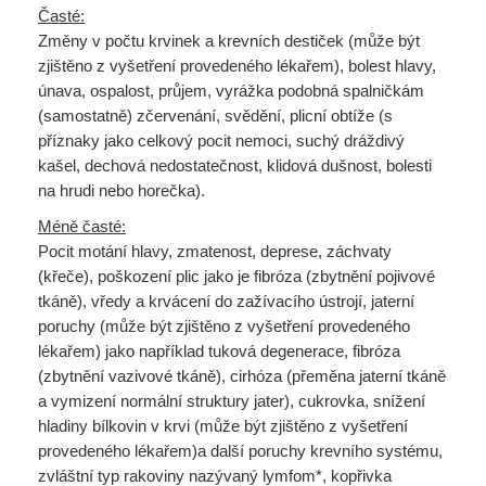
Časté:
Změny v počtu krvinek a krevních destiček (může být
zjištěno z vyšetření provedeného lékařem), bolest hlavy,
únava, ospalost, průjem, vyrážka podobná spalničkám
(samostatně) zčervenání, svědění, plicní obtíže (s
příznaky jako celkový pocit nemoci, suchý dráždivý
kašel, dechová nedostatečnost, klidová dušnost, bolesti
na hrudi nebo horečka).
Méně časté:
Pocit motání hlavy, zmatenost, deprese, záchvaty
(křeče), poškození plic jako je fibróza (zbytnění pojivové
tkáně), vředy a krvácení do zažívacího ústrojí, jaterní
poruchy (může být zjištěno z vyšetření provedeného
lékařem) jako například tuková degenerace, fibróza
(zbytnění vazivové tkáně), cirhóza (přeměna jaterní tkáně
a vymizení normální struktury jater), cukrovka, snížení
hladiny bílkovin v krvi (může být zjištěno z vyšetření
provedeného lékařem)a další poruchy krevního systému,
zvláštní typ rakoviny nazývaný lymfom*, kopřivka