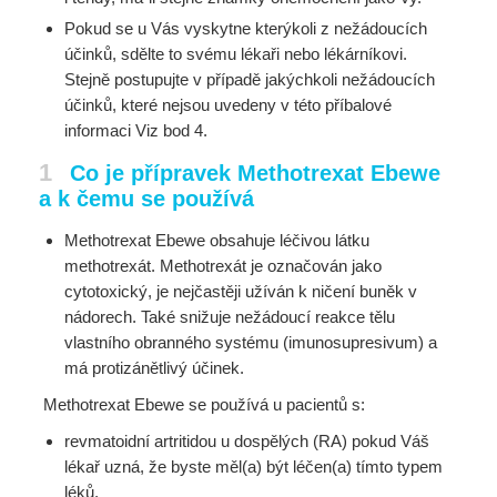
Pokud se u Vás vyskytne kterýkoli z nežádoucích
účinků, sdělte to svému lékaři nebo lékárníkovi.
Stejně postupujte v případě jakýchkoli nežádoucích
účinků, které nejsou uvedeny v této příbalové
informaci Viz bod 4.
1
Co je přípravek Methotrexat Ebewe
a k čemu se používá
Methotrexat Ebewe obsahuje léčivou látku
methotrexát. Methotrexát je označován jako
cytotoxický, je nejčastěji užíván k ničení buněk v
nádorech. Také snižuje nežádoucí reakce tělu
vlastního obranného systému (imunosupresivum) a
má protizánětlivý účinek.
Methotrexat Ebewe se používá u pacientů s:
revmatoidní artritidou u dospělých (RA) pokud Váš
lékař uzná, že byste měl(a) být léčen(a) tímto typem
léků.