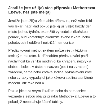
Jestliže jste užil(a) více přípravku Methotrexat
Ebewe, než jste měl(a)
Jestliže jste užil(a) více tablet přípravku, než Vám řekl
váš lékař (například pokud jste jej užíval(a) každý den
místo jednou týdně), okamžitě vyhledejte lékařskou
pomoc, buď kontaktujte okamžitě svého lékaře, nebo
pohotovostní oddělení nejbližší nemocnice.
Předávkování methotrexátem může vést k těžkým
toxickým reakcím. K příznakům předávkování patří
náchylnost ke vzniku modřin či ke krvácení, nezvyklá
slabost, bolesti v ústech, nauzea (pocit na zvracení),
zvracení, černá nebo krvavá stolice, vykašlávání krve
nebo zvratky vypadající jako kávová sedlina a snížené
močení. Viz také bod 4.
Pokud jdete za svým lékařem nebo do nemocnice,
vezměte s sebou obal přípravku Methotrexat Ebewe a to i
pokud již neobsahuje žádné tablety.