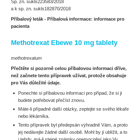
Sp. zn. sukls223583/2018
a k sp. zn. sukls182870/2018
Příbalový leták - Příbalová informace: informace pro
pacienta
Methotrexat Ebewe 10 mg tablety
methotrexatum
Přečtěte si pozorně celou příbalovou informaci dříve,
než začnete tento přípravek užívat, protože obsahuje
pro Vás důležité údaje.
Ponechte si příbalovou informaci pro případ, že si ji
budete potřebovat přečíst znovu.
Máte-li případně další otázky, zeptejte se svého lékaře
nebo lékárníka.
Tento přípravek byl předepsán výhradně Vám, a proto
jej nedávejte žádné další osobě. Mohl by jí ublížit, a to
i tehdy, má-li stejné známky onemocnění jako Vy.