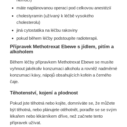
máte naplánovanou operaci pod celkovou anestézií
cholestyramin (užívaný k léčbě vysokého
cholesterolu)
jiná cytostatika na léčbu rakoviny
pokud během léčby podstoupíte radioterapii.
Přípravek Methotrexat Ebewe s jídlem, pitím a
alkoholem
Během léčby přípravkem Methotrexat Ebewe se musíte
vyhnout jakékoliv konzumaci alkoholu a rovněž nadměrné
konzumaci kávy, nápojů obsahujících kofein a černého
čaje.
Těhotenství, kojení a plodnost
Pokud jste těhotná nebo kojíte, domníváte se, že můžete
být těhotná, nebo plánujete otěhotnět, poraďte se se svým
lékařem nebo lékárníkem dříve, než začnete tento
přípravek užívat.