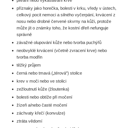
plivání nebo vykašlávání krve*
příznaky jako horečka, bolesti v krku, vředy v ústech,
celkový pocit nemoci a silného vyčerpání, krvácení z
nosu nebo drobné červené skvrny na kůži, protože
může jít o známky toho, že kostní dřeň nefunguje
správně
závažné olupování kůže nebo tvorba puchýřů
neobvyklé krvácení (včetně zvracení krve) nebo
tvorba modřin
těžký průjem
černá nebo tmavá („térová“) stolice
krev v moči nebo ve stolici
zežloutnutí kůže (žloutenka)
bolesti nebo obtíže při močení
žízeň a/nebo časté močení
záchvaty křečí (konvulze)
ztráta vědomí