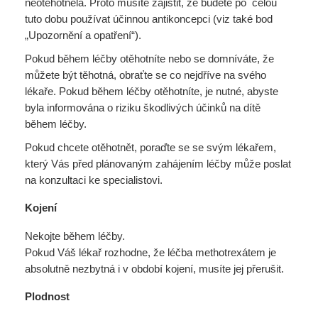
neotěhotněla. Proto musíte zajistit, že budete po celou
tuto dobu používat účinnou antikoncepci (viz také bod
„Upozornění a opatření“).
Pokud během léčby otěhotníte nebo se domníváte, že
můžete být těhotná, obraťte se co nejdříve na svého
lékaře. Pokud během léčby otěhotníte, je nutné, abyste
byla informována o riziku škodlivých účinků na dítě
během léčby.
Pokud chcete otěhotnět, poraďte se se svým lékařem,
který Vás před plánovaným zahájením léčby může poslat
na konzultaci ke specialistovi.
Kojení
Nekojte během léčby.
Pokud Váš lékař rozhodne, že léčba methotrexátem je
absolutně nezbytná i v období kojení, musíte jej přerušit.
Plodnost