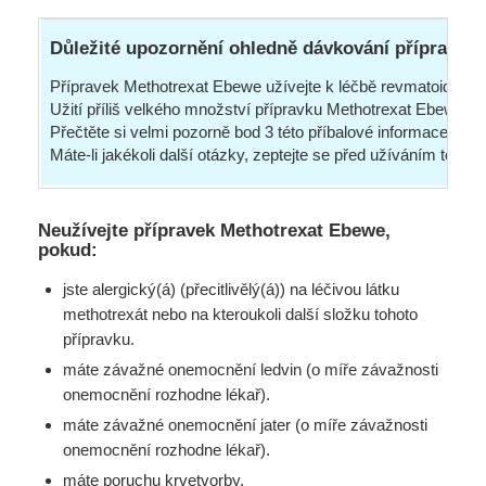
Důležité upozornění ohledně dávkování přípravku
Přípravek Methotrexat Ebewe užívejte k léčbě revmatoidní art
Užití příliš velkého množství přípravku Methotrexat Ebewe (
Přečtěte si velmi pozorně bod 3 této příbalové informace.
Máte-li jakékoli další otázky, zeptejte se před užíváním tohot
Neužívejte přípravek Methotrexat Ebewe,
pokud:
jste alergický(á) (přecitlivělý(á)) na léčivou látku
methotrexát nebo na kteroukoli další složku tohoto
přípravku.
máte závažné onemocnění ledvin (o míře závažnosti
onemocnění rozhodne lékař).
máte závažné onemocnění jater (o míře závažnosti
onemocnění rozhodne lékař).
máte poruchu krvetvorby.