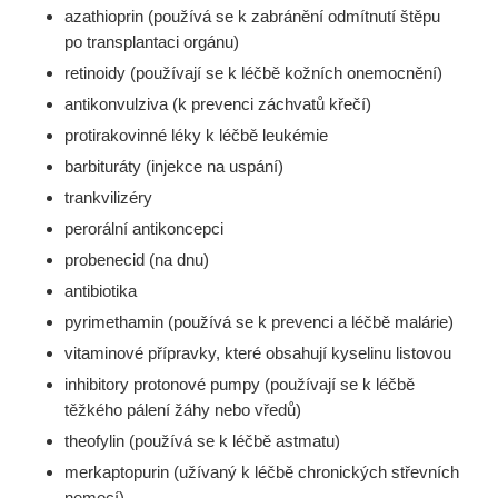
azathioprin (používá se k zabránění odmítnutí štěpu
po transplantaci orgánu)
retinoidy (používají se k léčbě kožních onemocnění)
antikonvulziva (k prevenci záchvatů křečí)
protirakovinné léky k léčbě leukémie
barbituráty (injekce na uspání)
trankvilizéry
perorální antikoncepci
probenecid (na dnu)
antibiotika
pyrimethamin (používá se k prevenci a léčbě malárie)
vitaminové přípravky, které obsahují kyselinu listovou
inhibitory protonové pumpy (používají se k léčbě
těžkého pálení žáhy nebo vředů)
theofylin (používá se k léčbě astmatu)
merkaptopurin (užívaný k léčbě chronických střevních
nemocí)