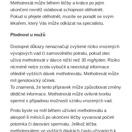
Methotrexát může během léčby a krátce po jejím
ukončení rovněž oslabovat schopnost otěhotnět.
Pokud si přejete otěhotnět, musíte se poradit se svým
lékařem, který Vás může odkázat na specialistu.
Plodnost u mužů
Dostupné důkazy nenaznačují zvýšené riziko vrozených
vývojových vad či samovolného potratu, pokud otec
užívá methotrexát v dávce nižší než 30 mg/týden. Riziko
nicméně nelze zcela vyloučit a neexistují informace
ohledně vyšších dávek methotrexátu. Methotrexát může
mít genotoxický účinek.
To znamená, že tento přípravek může způsobovat změny
dědičné informace. Methotrexát může ovlivnit tvorbu
spermií s případnou možností vzniku vrozených vad.
Proto byste se měl během užívání methotrexátu a
alespoň 6 měsíců po ukončení léčby vyvarovat početí
potomka či darování spermatu. Jelikož léčba
methotrexátem ve vyšších dávkách často užívaných k