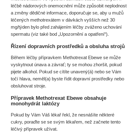
léčbě nádorových onemocnění může způsobit neplodnost
a změny dědičné informace, doporučuje se, aby u mužů
léčených methotrexátem v dávkách vyšších než 30
mg/týden bylo před zahájením léčby zváženo uchování
spermatu (viz také bod „Upozornění a opatření“).
Řízení dopravních prostředků a obsluha strojů
Během léčby přípravkem Methotrexat Ebewe se může
vyskytnout únava a závrať; ty se mohou zhoršit, pokud
pijete alkohol. Pokud se cítíte unavený(á) nebo se Vám
točí hlava, neměl(a) byste řídit dopravní prostředky nebo
obsluhovat stroje.
Přípravek Methotrexat Ebewe obsahuje
monohydrát laktózy
Pokud by Vám Váš lékař řekl, že nesnášíte některé
cukry, poraďte se se svým lékařem, než začnete tento
léčivý přípravek užívat.