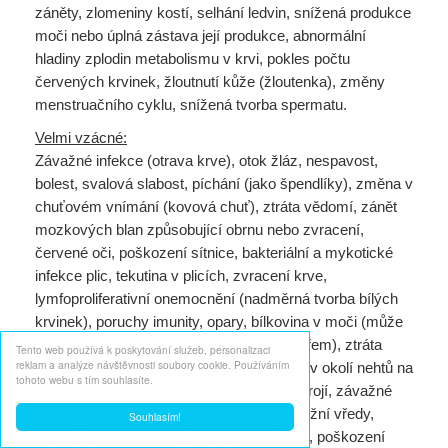
záněty, zlomeniny kostí, selhání ledvin, snížená produkce
moči nebo úplná zástava její produkce, abnormální
hladiny zplodin metabolismu v krvi, pokles počtu
červených krvinek, žloutnutí kůže (žloutenka), změny
menstruačního cyklu, snížená tvorba spermatu.
Velmi vzácné:
Závažné infekce (otrava krve), otok žláz, nespavost,
bolest, svalová slabost, píchání (jako špendlíky), změna v
chuťovém vnímání (kovová chuť), ztráta vědomí, zánět
mozkových blan způsobující obrnu nebo zvracení,
červené oči, poškození sítnice, bakteriální a mykotické
infekce plic, tekutina v plicích, zvracení krve,
lymfoproliferativní onemocnění (nadměrná tvorba bílých
krvinek), poruchy imunity, opary, bílkovina v moči (může
být zjištěno z vyšetření provedeného lékařem), ztráta
Tento web používá k poskytování služeb, personalizaci
reklam a analýze návštěvnosti soubory cookie. Používáním
sexuální chuti, problémy s erekcí, infekce v okolí nehtů na
tohoto webu s tím souhlasíte.
rukou, závažné komplikace v trávicím ústrojí, závažné
akutní i chronické poruchy funkce jater, kožní vředy,
Souhlasím!
pavoučkové cévy v kůži, houbové infekce, poškození