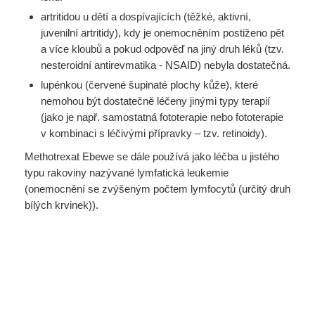
artritidou u dětí a dospívajících (těžké, aktivní,
juvenilní artritidy), kdy je onemocněním postiženo pět
a více kloubů a pokud odpověď na jiný druh léků (tzv.
nesteroidní antirevmatika - NSAID) nebyla dostatečná.
lupénkou (červené šupinaté plochy kůže), které
nemohou být dostatečně léčeny jinými typy terapií
(jako je např. samostatná fototerapie nebo fototerapie
v kombinaci s léčivými přípravky – tzv. retinoidy).
Methotrexat Ebewe se dále používá jako léčba u jistého
typu rakoviny nazývané lymfatická leukemie
(onemocnění se zvýšeným počtem lymfocytů (určitý druh
bílých krvinek)).