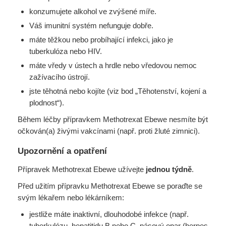
konzumujete alkohol ve zvýšené míře.
Váš imunitní systém nefunguje dobře.
máte těžkou nebo probíhající infekci, jako je
tuberkulóza nebo HIV.
máte vředy v ústech a hrdle nebo vředovou nemoc
zažívacího ústrojí.
jste těhotná nebo kojíte (viz bod „Těhotenství, kojení a
plodnost“).
Během léčby přípravkem Methotrexat Ebewe nesmíte být
očkován(a) živými vakcínami (např. proti žluté zimnici).
Upozornění a opatření
Přípravek Methotrexat Ebewe užívejte
jednou týdně
.
Před užitím přípravku Methotrexat Ebewe se poraďte se
svým lékařem nebo lékárníkem:
jestliže máte inaktivní, dlouhodobé infekce (např.
tuberkulózu, hepatitidu B nebo C, pásový opar (herpes