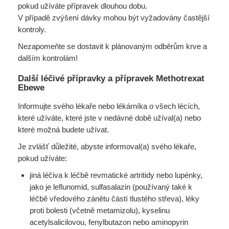
pokud užíváte přípravek dlouhou dobu.
V případě zvýšení dávky mohou být vyžadovány častější
kontroly.
Nezapomeňte se dostavit k plánovaným odběrům krve a
dalším kontrolám!
Další léčivé přípravky a přípravek Methotrexat
Ebewe
Informujte svého lékaře nebo lékárníka o všech lécích,
které užíváte, které jste v nedávné době užíval(a) nebo
které možná budete užívat.
Je zvlášť důležité, abyste informoval(a) svého lékaře,
pokud užíváte:
jiná léčiva k léčbě revmatické artritidy nebo lupénky,
jako je leflunomid, sulfasalazin (používaný také k
léčbě vředového zánětu částí tlustého střeva), léky
proti bolesti (včetně metamizolu), kyselinu
acetylsalicilovou, fenylbutazon nebo aminopyrin