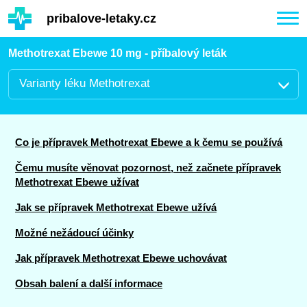
Hauptinhalt
pribalove-letaky.cz
Togg
navi
Methotrexat Ebewe 10 mg - příbalový leták
Varianty léku Methotrexat
Co je přípravek Methotrexat Ebewe a k čemu se používá
Čemu musíte věnovat pozornost, než začnete přípravek
Methotrexat Ebewe užívat
Jak se přípravek Methotrexat Ebewe užívá
Možné nežádoucí účinky
Jak přípravek Methotrexat Ebewe uchovávat
Obsah balení a další informace