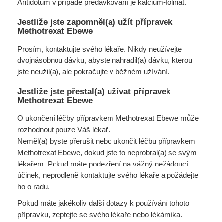
Antidotum v případě předávkování je kalcium-folinát.
Jestliže jste zapomněl(a) užít přípravek
Methotrexat Ebewe
Prosím, kontaktujte svého lékaře. Nikdy neužívejte
dvojnásobnou dávku, abyste nahradil(a) dávku, kterou
jste neužil(a), ale pokračujte v běžném užívání.
Jestliže jste přestal(a) užívat přípravek
Methotrexat Ebewe
O ukončení léčby přípravkem Methotrexat Ebewe může
rozhodnout pouze Váš lékař.
Neměl(a) byste přerušit nebo ukončit léčbu přípravkem
Methotrexat Ebewe, dokud jste to neprobral(a) se svým
lékařem. Pokud máte podezření na vážný nežádoucí
účinek, neprodleně kontaktujte svého lékaře a požádejte
ho o radu.
Pokud máte jakékoliv další dotazy k používání tohoto
přípravku, zeptejte se svého lékaře nebo lékárníka.