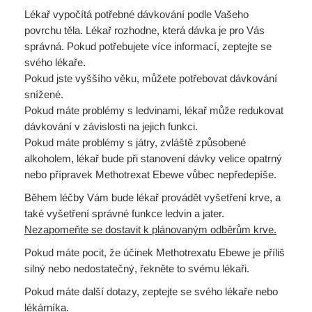
Lékař vypočítá potřebné dávkování podle Vašeho
povrchu těla. Lékař rozhodne, která dávka je pro Vás
správná. Pokud potřebujete více informací, zeptejte se
svého lékaře.
Pokud jste vyššího věku, můžete potřebovat dávkování
snížené.
Pokud máte problémy s ledvinami, lékař může redukovat
dávkování v závislosti na jejich funkci.
Pokud máte problémy s játry, zvláště způsobené
alkoholem, lékař bude při stanovení dávky velice opatrný
nebo přípravek Methotrexat Ebewe vůbec nepředepíše.
Během léčby Vám bude lékař provádět vyšetření krve, a
také vyšetření správné funkce ledvin a jater.
Nezapomeňte se dostavit k plánovaným odběrům krve.
Pokud máte pocit, že účinek Methotrexatu Ebewe je příliš
silný nebo nedostatečný, řekněte to svému lékaři.
Pokud máte další dotazy, zeptejte se svého lékaře nebo
lékárníka.