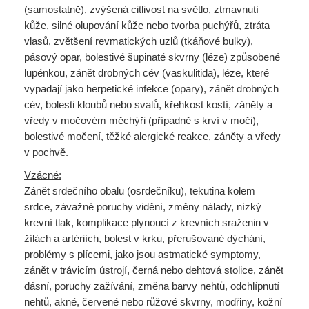
(samostatně), zvýšená citlivost na světlo, ztmavnutí
kůže, silné olupování kůže nebo tvorba puchýřů, ztráta
vlasů, zvětšení revmatických uzlů (tkáňové bulky),
pásový opar, bolestivé šupinaté skvrny (léze) způsobené
lupénkou, zánět drobných cév (vaskulitida), léze, které
vypadají jako herpetické infekce (opary), zánět drobných
cév, bolesti kloubů nebo svalů, křehkost kostí, záněty a
vředy v močovém měchýři (případně s krví v moči),
bolestivé močení, těžké alergické reakce, záněty a vředy
v pochvě.
Vzácné:
Zánět srdečního obalu (osrdečníku), tekutina kolem
srdce, závažné poruchy vidění, změny nálady, nízký
krevní tlak, komplikace plynoucí z krevních sraženin v
žílách a artériích, bolest v krku, přerušované dýchání,
problémy s plícemi, jako jsou astmatické symptomy,
zánět v trávicím ústrojí, černá nebo dehtová stolice, zánět
dásní, poruchy zažívání, změna barvy nehtů, odchlípnutí
nehtů, akné, červené nebo růžové skvrny, modřiny, kožní