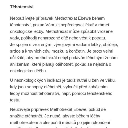
Těhotenství
Nepoužívejte přípravek Methotrexat Ebewe během
těhotenství, pokud Vám jej nepředepsal lékař v rámci
onkologické léčby. Methotrexát může způsobit vrozené
vady, poškodit nenarozené dítě nebo vést k potratu.
Je spojen s vrozenými vývojovými vadami lebky, obličeje,
srdce a krevních cév, mozku a končetin. Je proto velmi
důležité, aby methotrexát nebyl podáván těhotným ženám
ani ženám, které plánují otěhotnět, pokud se nejedná o
onkologickou léčbu.
U neonkologických indikací je tudíž nutné u žen ve věku,
kdy jsou schopny otěhotnět, vyloučit před zahájením
léčby možnost těhotenství, např. pomocí těhotenského
testu.
Neužívejte přípravek Methotrexat Ebewe, pokud se
snažíte otěhotnět. Je nutné, abyste během léčby
methotrexátem a alespoň 6 měsíců po jejím ukončení