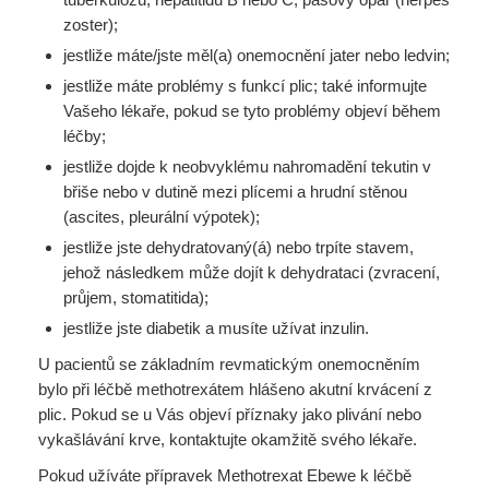
zoster);
jestliže máte/jste měl(a) onemocnění jater nebo ledvin;
jestliže máte problémy s funkcí plic; také informujte
Vašeho lékaře, pokud se tyto problémy objeví během
léčby;
jestliže dojde k neobvyklému nahromadění tekutin v
břiše nebo v dutině mezi plícemi a hrudní stěnou
(ascites, pleurální výpotek);
jestliže jste dehydratovaný(á) nebo trpíte stavem,
jehož následkem může dojít k dehydrataci (zvracení,
průjem, stomatitida);
jestliže jste diabetik a musíte užívat inzulin.
U pacientů se základním revmatickým onemocněním
bylo při léčbě methotrexátem hlášeno akutní krvácení z
plic. Pokud se u Vás objeví příznaky jako plivání nebo
vykašlávání krve, kontaktujte okamžitě svého lékaře.
Pokud užíváte přípravek Methotrexat Ebewe k léčbě