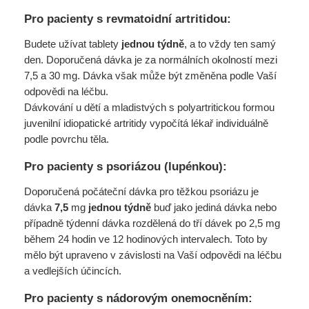
Pro pacienty s revmatoidní artritidou:
Budete užívat tablety
jednou týdně
, a to vždy ten samý
den. Doporučená dávka je za normálních okolností mezi
7,5 a 30 mg. Dávka však může být změněna podle Vaší
odpovědi na léčbu.
Dávkování u dětí a mladistvých s polyartritickou formou
juvenilní idiopatické artritidy vypočítá lékař individuálně
podle povrchu těla.
Pro pacienty s psoriázou (lupénkou):
Doporučená počáteční dávka pro těžkou psoriázu je
dávka
7,5
mg
jednou týdně
buď jako jediná dávka nebo
případně týdenní dávka rozdělená do tří dávek po 2,5 mg
během 24 hodin ve 12 hodinových intervalech. Toto by
mělo být upraveno v závislosti na Vaší odpovědi na léčbu
a vedlejších účincích.
Pro pacienty s nádorovým onemocněním: