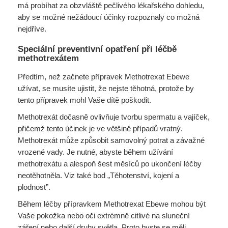
má probíhat za obzvláště pečlivého lékařského dohledu,
aby se možné nežádoucí účinky rozpoznaly co možná
nejdříve.
Speciální preventivní opatření při léčbě
methotrexátem
Předtím, než začnete přípravek Methotrexat Ebewe
užívat, se musíte ujistit, že nejste těhotná, protože by
tento přípravek mohl Vaše dítě poškodit.
Methotrexát dočasně ovlivňuje tvorbu spermatu a vajíček,
přičemž tento účinek je ve většině případů vratný.
Methotrexát může způsobit samovolný potrat a závažné
vrozené vady. Je nutné, abyste během užívání
methotrexátu a alespoň šest měsíců po ukončení léčby
neotěhotněla. Viz také bod „Těhotenství, kojení a
plodnost”.
Během léčby přípravkem Methotrexat Ebewe mohou být
Vaše pokožka nebo oči extrémně citlivé na sluneční
záření nebo další druhy světla. Proto byste se měli