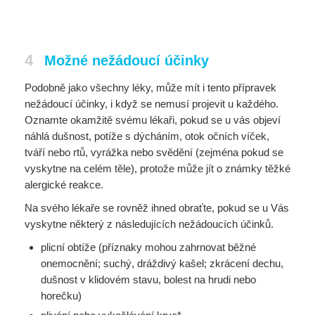
4
Možné nežádoucí účinky
Podobně jako všechny léky, může mít i tento přípravek
nežádoucí účinky, i když se nemusí projevit u každého.
Oznamte okamžitě svému lékaři, pokud se u vás objeví
náhlá dušnost, potíže s dýcháním, otok očních víček,
tváří nebo rtů, vyrážka nebo svědění (zejména pokud se
vyskytne na celém těle), protože může jít o známky těžké
alergické reakce.
Na svého lékaře se rovněž ihned obraťte, pokud se u Vás
vyskytne některý z následujících nežádoucích účinků.
plicní obtíže (příznaky mohou zahrnovat běžné
onemocnění; suchý, dráždivý kašel; zkrácení dechu,
dušnost v klidovém stavu, bolest na hrudi nebo
horečku)