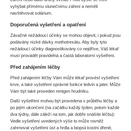
vyhýbat přímému slunečnímu záření a neměli
navštěvovat solárium.
Doporučená vyšetření a opatření
Závažné nežádoucí účinky se mohou objevit, i pokud jsou
podávány nízké dávky methotrexátu. Aby byly tyto
nežádoucí účinky diagnostikovány co nejdříve, Váš lékař
musí provádět pravidelná a častá laboratorní vyšetření.
Před zahájením léčby
Před zahájením léčby Vám může lékař provést vyšetření
krve, a také vyšetření správné funkce ledvin a jater. Může
Vám být také proveden rentgen hrudníku.
Další vyšetření mohou být provedena v průběhu léčby a
po jejím ukončení (na začátku každý týden, potom každé
dva týdny, dále záleží na tom, jak dobře snášíte léčbu):
Vedle vyšetření uvedených výše to může rovněž
zahrnovat vyšetření úst a hrdla a biopsii kostní dřeně,