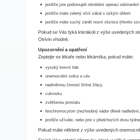
jestliže jste podstoupili nitrolební operaci odstra
jestliže máte zelený oční zákal s úzkým úhlem
jestliže máte suchý zánět nosní sliznice (rhinitis s
Pokud se Vás týká kterákoli z výše uvedených sku
Otrivin vhodné.
Upozornění a opatření
Zeptejte se lékaře nebo lékárníka, pokud máte:
vysoký krevní tlak
onemocnění srdce a cév
nadměrnou činnost štítné žlázy,
cukrovku
zvětšenou prostatu
feochromocytom (nezhoubný nádor dřeně nadledvin, 
jestliže užíváte, nebo jste v předchozích dvou týdne
Pokud máte některé z výše uvedených onemocnění,