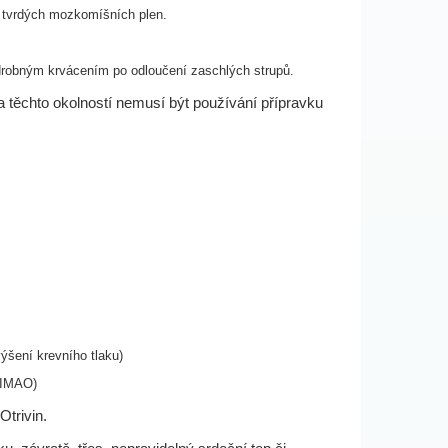
i tvrdých mozkomíšních plen.
robným krvácením po odloučení zaschlých strupů.
 těchto okolností nemusí být používání přípravku
ýšení krevního tlaku)
(IMAO)
trivin.