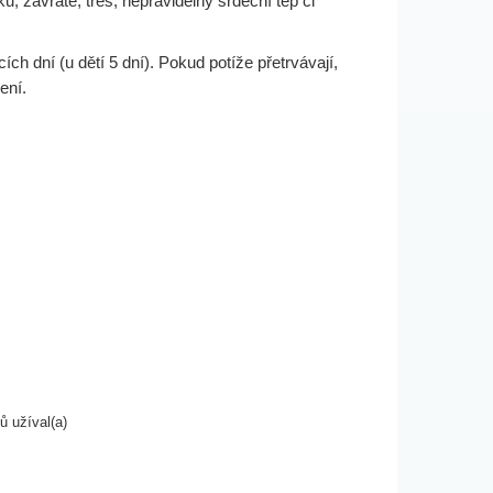
u, závratě, třes, nepravidelný srdeční tep či
ích dní (u dětí 5 dní). Pokud potíže přetrvávají,
ení.
ů užíval(a)