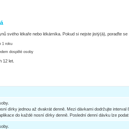
vá
ynů svého lékaře nebo lékárníka. Pokud si nejste jistý(á), poraďte 
h 1 roku
hledem dospělé osoby
 12 let.
soby.
sní dírky jednou až dvakrát
denně. Mezi dávkami dodržujte interval 
aplikace do každé nosní dírky
denně. Poslední denní dávku lze podat
soby.