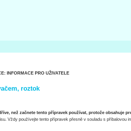
CE: INFORMACE PRO UŽIVATELE
vačem, roztok
dříve, než začnete tento přípravek používat, protože obsahuje pro
isu. Vždy používejte tento přípravek přesně v souladu s příbalovou i