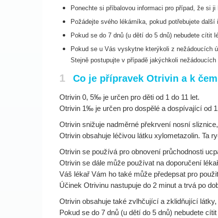
Ponechte si příbalovou informaci pro případ, že si j
Požádejte svého lékárníka, pokud potřebujete další
Pokud se do 7 dnů (u dětí do 5 dnů) nebudete cítit 
Pokud se u Vás vyskytne kterýkoli z nežádoucích úč
Stejně postupujte v případě jakýchkoli nežádoucích 
1
Co je přípravek Otrivin a k če
Otrivin 0, 5‰ je určen pro děti od 1 do 11 let.
Otrivin 1‰ je určen pro dospělé a dospívající od 12
Otrivin snižuje nadměrné překrvení nosní sliznice,
Otrivin obsahuje léčivou látku xylometazolin. Ta 
Otrivin se používá pro obnovení průchodnosti u
Otrivin se dále může používat na doporučení lékař
Váš lékař Vám ho také může předepsat pro použi
Účinek Otrivinu nastupuje do 2 minut a trvá po dob
Otrivin obsahuje také zvlhčující a zklidňující látk
Pokud se do 7 dnů (u dětí do 5 dnů) nebudete cítit