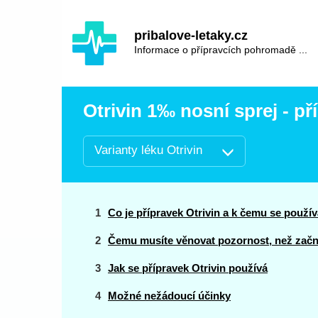
Hauptinhalt
Hlavní
pribalove-letaky.cz
navigace
Informace o přípravcích pohromadě ...
Otrivin 1‰ nosní sprej - př
Varianty léku Otrivin
Co je přípravek Otrivin a k čemu se použív
Čemu musíte věnovat pozornost, než začne
Jak se přípravek Otrivin používá
Možné nežádoucí účinky