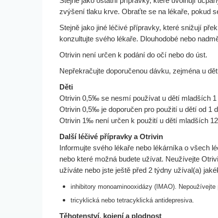
Stejně jako ostatní přípravky, které uvolňují ucpa
zvýšení tlaku krve. Obraťte se na lékaře, pokud 
Stejně jako jiné léčivé přípravky, které snižují př
konzultujte svého lékaře. Dlouhodobé nebo nadm
Otrivin není určen k podání do očí nebo do úst.
Nepřekračujte doporučenou dávku, zejména u dětí
Děti
Otrivin 0,5‰ se nesmí používat u dětí mladších 1
Otrivin 0,5‰ je doporučen pro použití u dětí od 1
Otrivin 1‰ není určen k použití u dětí mladších 12 
Další léčivé přípravky a Otrivin
Informujte svého lékaře nebo lékárníka o všech léc
nebo které možná budete užívat. Neužívejte Otrivin
užíváte nebo jste ještě před 2 týdny užíval(a) jakék
inhibitory monoaminooxidázy (IMAO). Nepoužívejte 
tricyklická nebo tetracyklická antidepresiva.
Těhotenství, kojení a plodnost