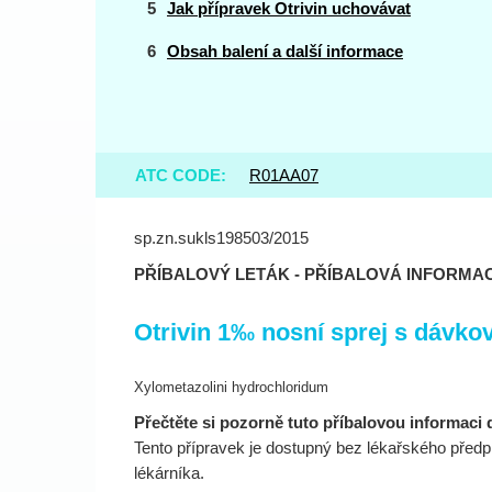
Jak přípravek Otrivin uchovávat
Obsah balení a další informace
ATC CODE:
R01AA07
sp.zn.sukls198503/2015
PŘÍBALOVÝ LETÁK - PŘÍBALOVÁ INFORMA
Otrivin 1‰ nosní sprej s dávko
Xylometazolini hydrochloridum
Přečtěte si pozorně tuto příbalovou informaci 
Tento přípravek je dostupný bez lékařského předp
lékárníka.