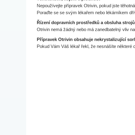
Nepoužívejte přípravek Otrivin, pokud jste těhotn
Poraďte se se svým lékařem nebo lékárníkem dříve
Řízení dopravních prostředků a obsluha strojů
Otrivin nemá žádný nebo má zanedbatelný vliv na 
Přípravek Otrivin obsahuje nekrystalizující sor
Pokud Vám Váš lékař řekl, že nesnášíte některé c