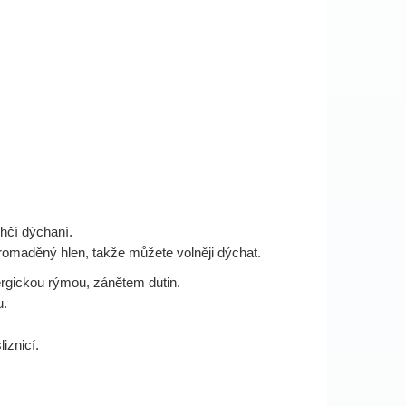
ehčí dýchaní.
hromaděný hlen, takže můžete volněji dýchat.
rgickou rýmou, zánětem dutin.
u.
iznicí.