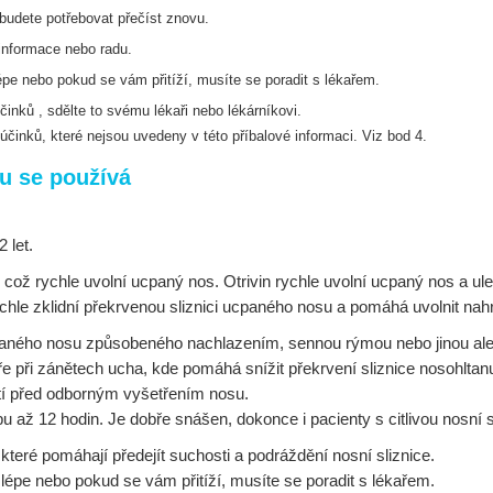
i budete potřebovat přečíst znovu.
 informace nebo radu.
lépe nebo pokud se vám přitíží, musíte se poradit
s lékařem.
inků , sdělte to svému lékaři nebo lékárníkovi.
účinků, které nejsou uvedeny v této příbalové
informaci. Viz bod 4.
mu se používá
 let.
 což rychle uvolní ucpaný nos. Otrivin rychle uvolní ucpaný nos a ul
rychle zklidní překrvenou sliznici ucpaného nosu a pomáhá uvolnit na
cpaného nosu způsobeného nachlazením, sennou rýmou nebo jinou ale
e při zánětech ucha, kde pomáhá snížit překrvení sliznice nosohltan
tí před odborným vyšetřením nosu.
u až 12 hodin. Je dobře snášen, dokonce i pacienty s citlivou nosní sl
y, které pomáhají předejít suchosti a podráždění nosní sliznice.
 lépe nebo pokud se vám přitíží, musíte se poradit s lékařem.