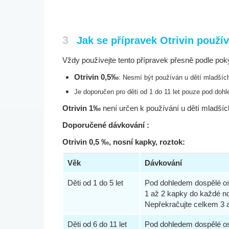
3
Jak se přípravek Otrivin použí
Vždy používejte tento přípravek přesně podle pok
Otrivin 0,5‰
: Nesmí být používán u dětí mladšíc
Je doporučen pro děti od 1 do 11 let pouze pod do
Otrivin 1‰
není určen k používání u dětí mladších
Doporučené dávkování :
Otrivin 0,5 ‰, nosní kapky, roztok:
Věk
Dávkování
Děti od 1 do 5 let
Pod dohledem dospělé o
1 až 2 kapky do každé no
Nepřekračujte celkem 3 
Děti od 6 do 11 let
Pod dohledem dospělé o