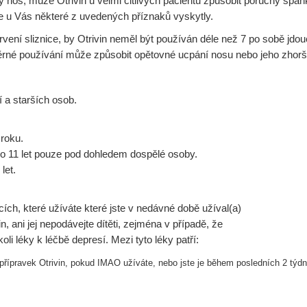
ný nos, může Otrivin u velmi citlivých pacientů způsobit poruchy spánk
se u Vás některé z uvedených příznaků vyskytly.
ekrvení sliznice, by Otrivin neměl být používán déle než 7 po sobě jdouc
ěrné používání může způsobit opětovné ucpání nosu nebo jeho zhorš
 a starších osob.
 roku.
 do 11 let pouze pod dohledem dospělé osoby.
let.
ích, které užíváte které jste v nedávné době užíval(a)
, ani jej nepodávejte dítěti, zejména v případě, že
oli léky k léčbě depresí. Mezi tyto léky patří:
přípravek Otrivin, pokud IMAO užíváte, nebo
jste je během posledních 2 týdn