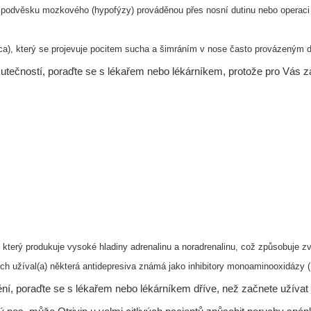
nění podvěsku mozkového (hypofýzy) prováděnou přes
nosní dutinu nebo operac
icca), který se projevuje pocitem sucha a šimráním v nose
často provázeným d
tečností, poraďte se s lékařem nebo lékárníkem, protože pro Vás za
který produkuje vysoké hladiny adrenalinu a
noradrenalinu, což způsobuje zv
ch užíval(a) některá antidepresiva známá jako inhibitory
monoaminooxidázy 
 poraďte se s lékařem nebo lékárníkem dříve, než začnete užívat O