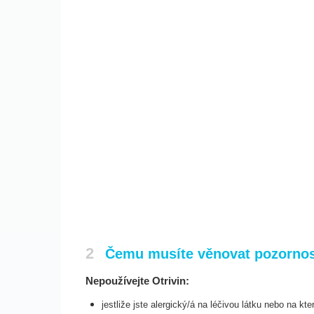
2
Čemu musíte věnovat pozornost
Nepoužívejte Otrivin:
jestliže jste alergický/á na léčivou látku nebo na k