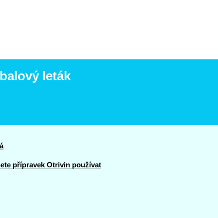
íbalový leták
á
te přípravek Otrivin používat