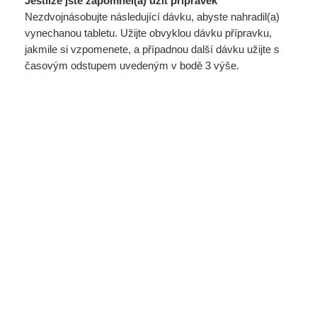
Jestliže jste zapomněl(a) užít přípravek
Nezdvojnásobujte následující dávku, abyste nahradil(a)
vynechanou tabletu. Užijte obvyklou dávku přípravku,
jakmile si vzpomenete, a případnou další dávku užijte s
časovým odstupem uvedeným v bodě 3 výše.