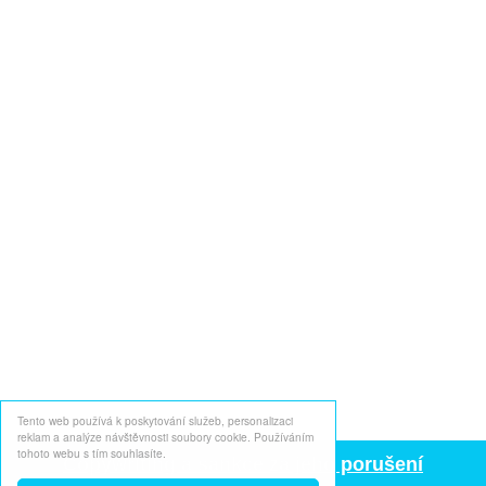
Tento web používá k poskytování služeb, personalizaci
reklam a analýze návštěvnosti soubory cookie. Používáním
tohoto webu s tím souhlasíte.
Copywriting a sankce za jeho porušení