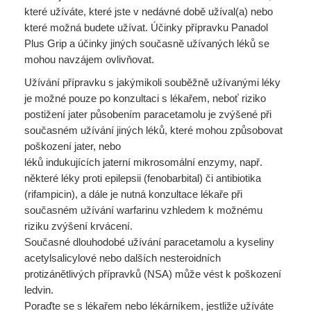
které užíváte, které jste v nedávné době užíval(a) nebo
které možná budete užívat. Účinky přípravku Panadol
Plus Grip a účinky jiných současně užívaných léků se
mohou navzájem ovlivňovat.
Užívání přípravku s jakýmikoli souběžně užívanými léky
je možné pouze po konzultaci s lékařem, neboť riziko
postižení jater působením paracetamolu je zvýšené při
současném užívání jiných léků, které mohou způsobovat
poškození jater, nebo
léků indukujících jaterní mikrosomální enzymy, např.
některé léky proti epilepsii (fenobarbital) či antibiotika
(rifampicin), a dále je nutná konzultace lékaře při
současném užívání warfarinu vzhledem k možnému
riziku zvýšení krvácení.
Současné dlouhodobé užívání paracetamolu a kyseliny
acetylsalicylové nebo dalších nesteroidních
protizánětlivých přípravků (NSA) může vést k poškození
ledvin.
Poraďte se s lékařem nebo lékárníkem, jestliže užíváte