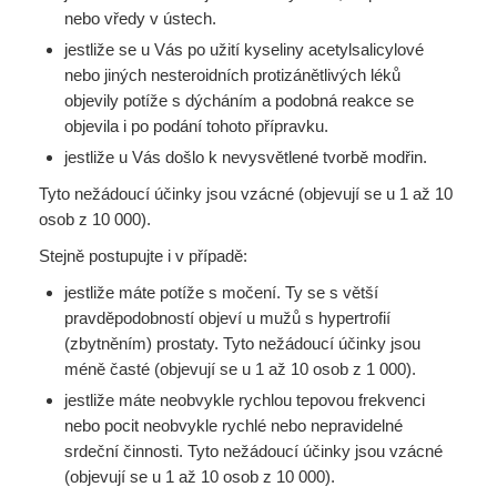
nebo vředy v ústech.
jestliže se u Vás po užití kyseliny acetylsalicylové
nebo jiných nesteroidních protizánětlivých léků
objevily potíže s dýcháním a podobná reakce se
objevila i po podání tohoto přípravku.
jestliže u Vás došlo k nevysvětlené tvorbě modřin.
Tyto nežádoucí účinky jsou vzácné (objevují se u 1 až 10
osob z 10 000).
Stejně postupujte i v případě:
jestliže máte potíže s močení. Ty se s větší
pravděpodobností objeví u mužů s hypertrofií
(zbytněním) prostaty. Tyto nežádoucí účinky jsou
méně časté (objevují se u 1 až 10 osob z 1 000).
jestliže máte neobvykle rychlou tepovou frekvenci
nebo pocit neobvykle rychlé nebo nepravidelné
srdeční činnosti. Tyto nežádoucí účinky jsou vzácné
(objevují se u 1 až 10 osob z 10 000).