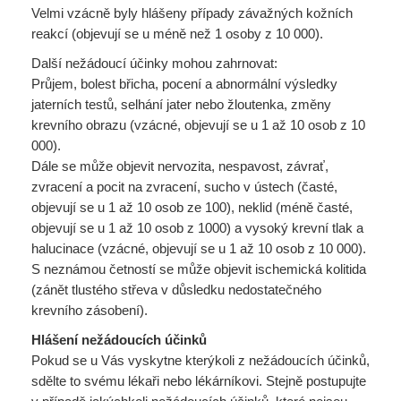
Velmi vzácně byly hlášeny případy závažných kožních
reakcí (objevují se u méně než 1 osoby z 10 000).
Další nežádoucí účinky mohou zahrnovat:
Průjem, bolest břicha, pocení a abnormální výsledky
jaterních testů, selhání jater nebo žloutenka, změny
krevního obrazu (vzácné, objevují se u 1 až 10 osob z 10
000).
Dále se může objevit nervozita, nespavost, závrať,
zvracení a pocit na zvracení, sucho v ústech (časté,
objevují se u 1 až 10 osob ze 100), neklid (méně časté,
objevují se u 1 až 10 osob z 1000) a vysoký krevní tlak a
halucinace (vzácné, objevují se u 1 až 10 osob z 10 000).
S neznámou četností se může objevit ischemická kolitida
(zánět tlustého střeva v důsledku nedostatečného
krevního zásobení).
Hlášení nežádoucích účinků
Pokud se u Vás vyskytne kterýkoli z nežádoucích účinků,
sdělte to svému lékaři nebo lékárníkovi. Stejně postupujte