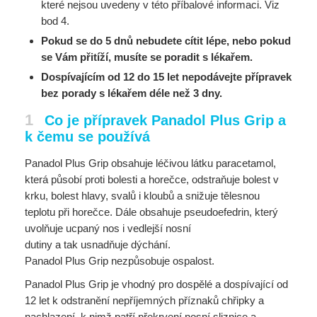
které nejsou uvedeny v této příbalové informaci. Viz
bod 4.
Pokud se do 5 dnů nebudete cítit lépe, nebo pokud
se Vám přitíží, musíte se poradit s lékařem.
Dospívajícím od 12 do 15 let nepodávejte přípravek
bez porady s lékařem déle než 3 dny.
1
Co je přípravek Panadol Plus Grip a
k čemu se používá
Panadol Plus Grip obsahuje léčivou látku paracetamol,
která působí proti bolesti a horečce, odstraňuje bolest v
krku, bolest hlavy, svalů i kloubů a snižuje tělesnou
teplotu při horečce. Dále obsahuje pseudoefedrin, který
uvolňuje ucpaný nos i vedlejší nosní
dutiny a tak usnadňuje dýchání.
Panadol Plus Grip nezpůsobuje ospalost.
Panadol Plus Grip je vhodný pro dospělé a dospívající od
12 let k odstranění nepříjemných příznaků chřipky a
nachlazení, k nimž patří překrvení nosní sliznice a