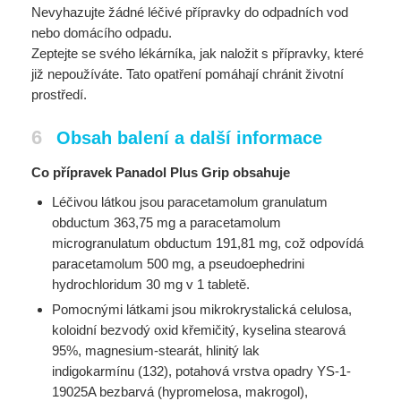
Nevyhazujte žádné léčivé přípravky do odpadních vod
nebo domácího odpadu.
Zeptejte se svého lékárníka, jak naložit s přípravky, které
již nepoužíváte. Tato opatření pomáhají chránit životní
prostředí.
6
Obsah balení a další informace
Co přípravek Panadol Plus Grip obsahuje
Léčivou látkou jsou paracetamolum granulatum
obductum 363,75 mg a paracetamolum
microgranulatum obductum 191,81 mg, což odpovídá
paracetamolum 500 mg, a pseudoephedrini
hydrochloridum 30 mg v 1 tabletě.
Pomocnými látkami jsou mikrokrystalická celulosa,
koloidní bezvodý oxid křemičitý, kyselina stearová
95%, magnesium-stearát, hlinitý lak
indigokarmínu (132), potahová vrstva opadry YS-1-
19025A bezbarvá (hypromelosa, makrogol),