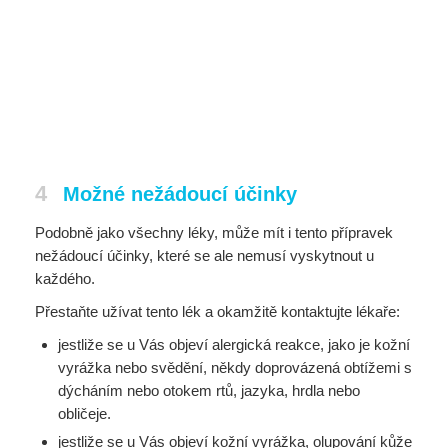
4
Možné nežádoucí účinky
Podobně jako všechny léky, může mít i tento přípravek
nežádoucí účinky, které se ale nemusí vyskytnout u
každého.
Přestaňte užívat tento lék a okamžitě kontaktujte lékaře:
jestliže se u Vás objeví alergická reakce, jako je kožní
vyrážka nebo svědění, někdy doprovázená obtížemi s
dýcháním nebo otokem rtů, jazyka, hrdla nebo
obličeje.
jestliže se u Vás objeví kožní vyrážka, olupování kůže