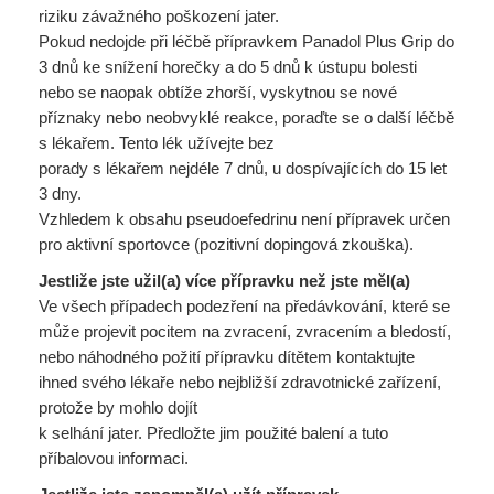
riziku závažného poškození jater.
Pokud nedojde při léčbě přípravkem Panadol Plus Grip do
3 dnů ke snížení horečky a do 5 dnů k ústupu bolesti
nebo se naopak obtíže zhorší, vyskytnou se nové
příznaky nebo neobvyklé reakce, poraďte se o další léčbě
s lékařem. Tento lék užívejte bez
porady s lékařem nejdéle 7 dnů, u dospívajících do 15 let
3 dny.
Vzhledem k obsahu pseudoefedrinu není přípravek určen
pro aktivní sportovce (pozitivní dopingová zkouška).
Jestliže jste užil(a) více přípravku než jste měl(a)
Ve všech případech podezření na předávkování, které se
může projevit pocitem na zvracení, zvracením a bledostí,
nebo náhodného požití přípravku dítětem kontaktujte
ihned svého lékaře nebo nejbližší zdravotnické zařízení,
protože by mohlo dojít
k selhání jater. Předložte jim použité balení a tuto
příbalovou informaci.