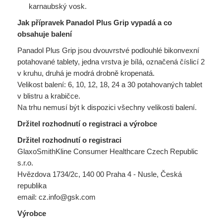
karnaubský vosk.
Jak přípravek Panadol Plus Grip vypadá a co
obsahuje balení
Panadol Plus Grip jsou dvouvrstvé podlouhlé bikonvexní
potahované tablety, jedna vrstva je bílá, označená číslicí 2
v kruhu, druhá je modrá drobně kropenatá.
Velikost balení: 6, 10, 12, 18, 24 a 30 potahovaných tablet
v blistru a krabičce.
Na trhu nemusí být k dispozici všechny velikosti balení.
Držitel rozhodnutí o registraci a výrobce
Držitel rozhodnutí o registraci
GlaxoSmithKline Consumer Healthcare Czech Republic
s.r.o.
Hvězdova 1734/2c, 140 00 Praha 4 - Nusle, Česká
republika
email: cz.info@gsk.com
Výrobce