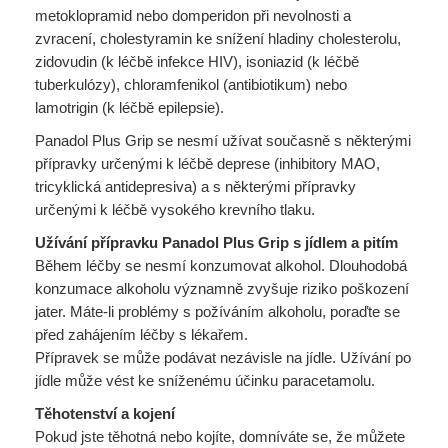
metoklopramid nebo domperidon při nevolnosti a
zvracení, cholestyramin ke snížení hladiny cholesterolu,
zidovudin (k léčbě infekce HIV), isoniazid (k léčbě
tuberkulózy), chloramfenikol (antibiotikum) nebo
lamotrigin (k léčbě epilepsie).
Panadol Plus Grip se nesmí užívat současně s některými
přípravky určenými k léčbě deprese (inhibitory MAO,
tricyklická antidepresiva) a s některými přípravky
určenými k léčbě vysokého krevního tlaku.
Užívání přípravku Panadol Plus Grip s jídlem a pitím
Během léčby se nesmí konzumovat alkohol. Dlouhodobá
konzumace alkoholu významně zvyšuje riziko poškození
jater. Máte-li problémy s požíváním alkoholu, poraďte se
před zahájením léčby s lékařem.
Přípravek se může podávat nezávisle na jídle. Užívání po
jídle může vést ke sníženému účinku paracetamolu.
Těhotenství a kojení
Pokud jste těhotná nebo kojíte, domníváte se, že můžete