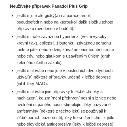
Neužívejte přípravek Panadol Plus Grip
jestliže jste alergický(á) na paracetamol,
pseudoefedrin nebo na kteroukoli další složku tohoto
přípravku (uvedenou v bodě 6).
jestliže máte závažnou hypertenzi (velmi vysoký
krevní tlak), epilepsii, žloutenku, závažnou poruchu
funkce jater nebo ledvin, závažné onemocnění srdce
nebo cév, nebo glaukom s uzavřeným úhlem (druh
zeleného očního zákalu).
jestliže užíváte nebo jste v posledních dvou týdnech
užíval(a) některé přípravky určené k léčbě deprese
(inhibitory MAO).
jestliže užíváte jiné přípravky k léčbě chřipky a
nachlazení, ke zmírnění překrvení nosní sliznice nebo
uvolnění ucpaného nosu, stimulující léky nazývané
amfetaminy (některé z těchto léků se používají k
léčbě poruch pozornosti), léky ke snížení chuti k jídlu
nebo tricyklická antidepresiva (léky k léčbě deprese).