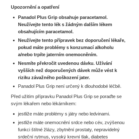
Upozornění a opatření
Panadol Plus Grip obsahuje paracetamol.
Neužívejte tento lék s žádným dalším lékem
obsahujícím paracetamol.
Neužívejte tento přípravek bez doporučení lékaře,
pokud máte problémy s konzumací alkoholu
a/nebo trpíte jaterním onemocněním.
Nesmíte překročit uvedenou dávku. Užívání
vyšších než doporučených dávek může vést k
riziku závažného poškození jater.
Panadol Plus Grip není určený k dlouhodobé léčbě.
Před užitím přípravku Panadol Plus Grip se poraďte se
svým lékařem nebo lékárníkem:
jestliže máte problémy s játry nebo ledvinami.
jestliže máte onemocnění srdce nebo cév, zvýšenou
funkci štítné žlázy, zbytnění prostaty, nepravidelný
srdeční rytmus, vysoký krevní tlak, diabetes