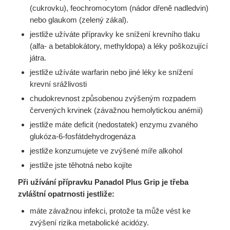
(cukrovku), feochromocytom (nádor dřeně nadledvin)
nebo glaukom (zelený zákal).
jestliže užíváte přípravky ke snížení krevního tlaku
(alfa- a betablokátory, methyldopa) a léky poškozující
játra.
jestliže užíváte warfarin nebo jiné léky ke snížení
krevní srážlivosti
chudokrevnost způsobenou zvýšeným rozpadem
červených krvinek (závažnou hemolytickou anémii)
jestliže máte deficit (nedostatek) enzymu zvaného
glukóza-6-fosfátdehydrogenáza
jestliže konzumujete ve zvýšené míře alkohol
jestliže jste těhotná nebo kojíte
Při užívání přípravku Panadol Plus Grip je třeba
zvláštní opatrnosti jestliže:
máte závažnou infekci, protože ta může vést ke
zvýšení rizika metabolické acidózy.