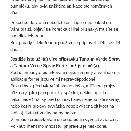
pumpičku, aby byla zajištěna aplikace stejnoměrných
dávek.
Pokud se do 7 dnů nebudete cítit lépe nebo pokud se
Vám přitíží, objeví se horečka či jiné příznaky, musíte se
poradit s lékařem.
Bez porady s lékařem nepoužívejte přípravek déle než 14
dní.
Jestliže jste užil(a) více přípravku Tantum Verde Spray
a Tantum Verde Spray Forte, než jste měl(a)
Žádné případy předávkování nejsou známy a vzhledem k
aplikační formě jsou velmi nepravděpodobné.
Pokud by k předávkování přesto došlo, může se projevit
příznaky, jako jsou poruchy spánku, neklid, optické
halucinace (mžitky před očima, barevné nebo bílé skvrny)
nebo kožní projevy (vyrážka nebo zvýšená citlivost na
světlo). Tyto příznaky samy odezní.
V případě předávkování se doporučuje vyvolat zvracení.
Polknutí menšího množství přípravku je neškodné.