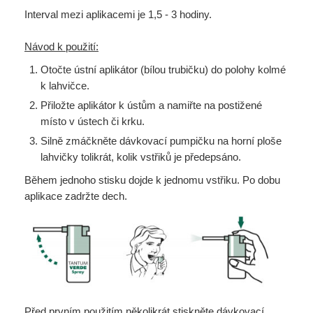
Interval mezi aplikacemi je 1,5 - 3 hodiny.
Návod k použití:
Otočte ústní aplikátor (bílou trubičku) do polohy kolmé
k lahvičce.
Přiložte aplikátor k ústům a namiřte na postižené
místo v ústech či krku.
Silně zmáčkněte dávkovací pumpičku na horní ploše
lahvičky tolikrát, kolik vstřiků je předepsáno.
Během jednoho stisku dojde k jednomu vstřiku. Po dobu
aplikace zadržte dech.
Před prvním použitím několikrát stiskněte dávkovací