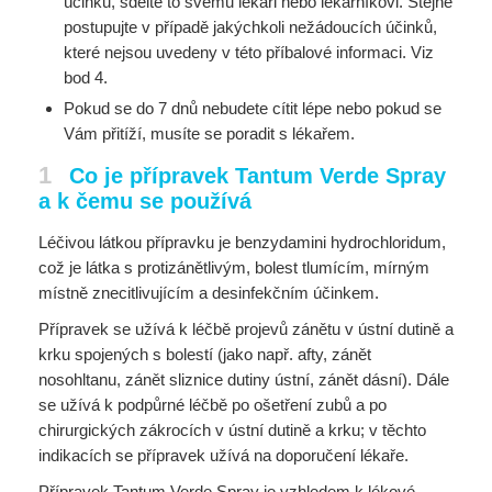
účinků, sdělte to svému lékaři nebo lékárníkovi. Stejně
postupujte v případě jakýchkoli nežádoucích účinků,
které nejsou uvedeny v této příbalové informaci. Viz
bod 4.
Pokud se do 7 dnů nebudete cítit lépe nebo pokud se
Vám přitíží, musíte se poradit s lékařem.
1
Co je přípravek Tantum Verde Spray
a k čemu se používá
Léčivou látkou přípravku je benzydamini hydrochloridum,
což je látka s protizánětlivým, bolest tlumícím, mírným
místně znecitlivujícím a desinfekčním účinkem.
Přípravek se užívá k léčbě projevů zánětu v ústní dutině a
krku spojených s bolestí (jako např. afty, zánět
nosohltanu, zánět sliznice dutiny ústní, zánět dásní). Dále
se užívá k podpůrné léčbě po ošetření zubů a po
chirurgických zákrocích v ústní dutině a krku; v těchto
indikacích se přípravek užívá na doporučení lékaře.
Přípravek Tantum Verde Spray je vzhledem k lékové