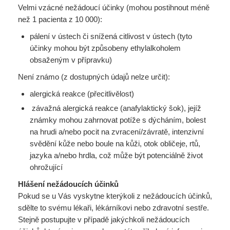
Velmi vzácné nežádoucí účinky (mohou postihnout méně
než 1 pacienta z 10 000):
pálení v ústech či snížená citlivost v ústech (tyto
účinky mohou být způsobeny ethylalkoholem
obsaženým v přípravku)
Není známo (z dostupných údajů nelze určit):
alergická reakce (přecitlivělost)
závažná alergická reakce (anafylaktický šok), jejíž
známky mohou zahrnovat potíže s dýcháním, bolest
na hrudi a/nebo pocit na zvracení/závratě, intenzivní
svědění kůže nebo boule na kůži, otok obličeje, rtů,
jazyka a/nebo hrdla, což může být potenciálně život
ohrožující
Hlášení nežádoucích účinků
Pokud se u Vás vyskytne kterýkoli z nežádoucích účinků,
sdělte to svému lékaři, lékárníkovi nebo zdravotní sestře.
Stejně postupujte v případě jakýchkoli nežádoucích