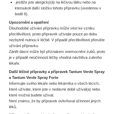
jestliže jste alergický(á) na léčivou látku nebo na
kteroukoli další složku tohoto přípravku (uvedenou v
bodě 6).
Upozornění a opatření
Dlouhodobé užívání přípravku může vést ke vzniku
přecitlivělosti, proto přípravek užívejte pouze po dobu
nezbytně nutnou k léčbě. V případě přecitlivělosti přerušte
užívání přípravku.
Zánět dásní může být příznakem onemocnění zubů, proto
je v případě neúčinnosti léčby vhodná návštěva zubního
lékaře.
Další léčivé přípravky a přípravek Tantum Verde Spray
a Tantum Verde Spray Forte
Informujte svého lékaře nebo lékárníka o všech lécích,
které užíváte, které jste v nedávné době užíval(a) nebo
které možná budete užívat.
Není známo, že by přípravek ovlivňoval účinnost jiných
léků.