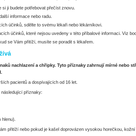
 si ji budete potřebovat přečíst znovu.
další informace nebo radu.
ch účinků, sdělte to svému lékaři nebo lékárníkovi.
cích účinků, které nejsou uvedeny v této příbalové informaci. Viz bod
ud se Vám přitíží, musíte se poradit s lékařem.
žívá
naků nachlazení a chřipky. Tyto příznaky zahrnují mírné nebo stř
l.
ších pacientů a dospívajících od 16 let.
následující příznaky:
 hlenu).
Vám přitíží nebo pokud je kašel doprovázen vysokou horečkou, kožní 