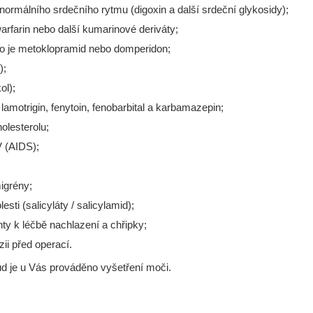
normálního srdečního rytmu (digoxin a další srdeční glykosidy);
warfarin nebo další kumarinové deriváty;
ako je metoklopramid nebo domperidon;
);
ol);
lamotrigin, fenytoin, fenobarbital a karbamazepin;
olesterolu;
V (AIDS);
igrény;
ti (salicyláty / salicylamid);
ty k léčbě nachlazení a chřipky;
ii před operací.
kud je u Vás prováděno vyšetření moči.