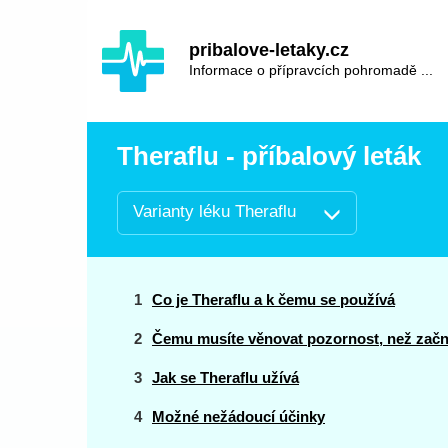
Hauptinhalt
Hlavní
pribalove-letaky.cz
navigace
Informace o přípravcích pohromadě ...
Theraflu - příbalový leták
Varianty léku Theraflu
Co je Theraflu a k čemu se používá
Čemu musíte věnovat pozornost, než začne
Jak se Theraflu užívá
Možné nežádoucí účinky