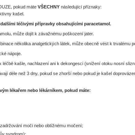
u POUZE, pokud máte
VŠECHNY
následující příznaky:
ktívny kašel.
lšími léčivými přípravky obsahujícími paracetamol.
molu, může dojít k závažnému poškození jater.
mbinace několika analgetických látek, může obecně vést k trvalému po
cké nápoje.
éčbě kašle, nachlazení ani k dekongesci (snížení otoku nosní slizn
vají déle než 3 dny, pokud se zhorší nebo pokud je kašel doprováz
 svým lékařem nebo lékárníkem, pokud máte:
 zadržování moči nebo obtížnému močení;
ův syndrom);