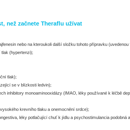
, než začnete Theraflu užívat
uajfenesin nebo na kteroukoli další složku tohoto přípravku (uvedenou 
lak (hypertenzi);
ní tlak);
ící se v blízkosti ledvin);
dnech inhibitory monoaminooxidázy (IMAO, léky používané k léčbě d
ě vysokého krevního tlaku a onemocnění srdce);
ngestiva, léky potlačující chuť k jídlu a psychostimulancia podobná