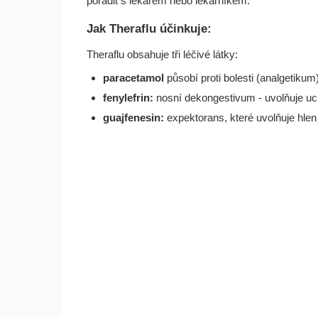
poradit s lékařem nebo lékárníkem.
Jak Theraflu účinkuje:
Theraflu obsahuje tři léčivé látky:
paracetamol
působí proti bolesti (analgetikum
fenylefrin:
nosní dekongestivum - uvolňuje uc
guajfenesin:
expektorans, které uvolňuje hlen 