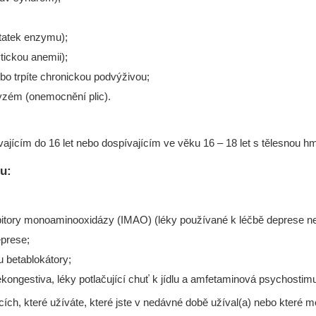
statek enzymu);
ickou anemii);
bo trpíte chronickou podvýživou;
yzém (onemocnění plic).
ajícím do 16 let nebo dospívajícím ve věku 16 – 18 let s tělesnou hm
lu:
hibitory monoaminooxidázy (IMAO) (léky používané k léčbě deprese 
eprese;
u betablokátory;
kongestiva, léky potlačující chuť k jídlu a amfetaminová psychostimu
cích, které užíváte, které jste v nedávné době užíval(a) nebo které 