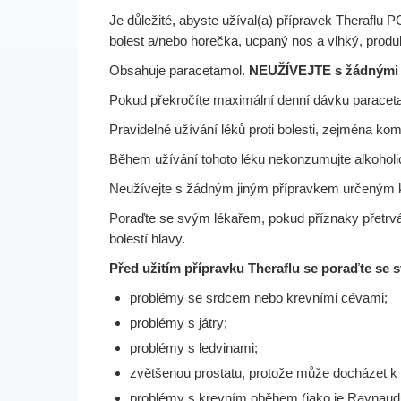
Je důležité, abyste užíval(a) přípravek Therafl
bolest a/nebo horečka, ucpaný nos a vlhký, produ
Obsahuje paracetamol.
NEUŽÍVEJTE s žádnými da
Pokud překročíte maximální denní dávku paraceta
Pravidelné užívání léků proti bolesti, zejména ko
Během užívání tohoto léku nekonzumujte alkoholi
Neužívejte s žádným jiným přípravkem určeným k l
Poraďte se svým lékařem, pokud příznaky přetrvá
bolestí hlavy.
Před užitím přípravku Theraflu se poraďte se
problémy se srdcem nebo krevními cévami;
problémy s játry;
problémy s ledvinami;
zvětšenou prostatu, protože může docházet k
problémy s krevním oběhem (jako je Raynaud