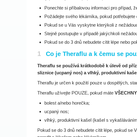
Ponechte si příbalovou informaci pro případ, že
Požádejte svého lékárníka, pokud potřebujete 
Pokud se u Vás vyskytne kterýkoli z nežádoucí
Stejně postupujte v případě jakýchkoli nežádou
Pokud se do 3 dnů nebudete cítit lépe nebo pok
1
Co je Theraflu a k čemu se pou
Theraflu se používá krátkodobě k úlevě od příz
sliznice (ucpaný nos) a vlhký, produktivní kaše
Theraflu je určen k použití pouze u dospělých, star
Theraflu užívejte POUZE, pokud máte
VŠECHNY
bolest a/nebo horečka;
ucpaný nos;
vlhký, produktivní kašel (kašel s vykašláváním
Pokud se do 3 dnů nebudete cítit lépe, pokud se 