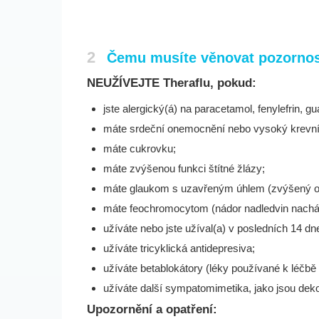
2
Čemu musíte věnovat pozornost
NEUŽÍVEJTE Theraflu, pokud:
jste alergický(á) na paracetamol, fenylefrin, g
máte srdeční onemocnění nebo vysoký krevní t
máte cukrovku;
máte zvýšenou funkci štítné žlázy;
máte glaukom s uzavřeným úhlem (zvýšený oč
máte feochromocytom (nádor nadledvin nacházej
užíváte nebo jste užíval(a) v posledních 14 
užíváte tricyklická antidepresiva;
užíváte betablokátory (léky používané k léčb
užíváte další sympatomimetika, jako jsou deko
Upozornění a opatření: