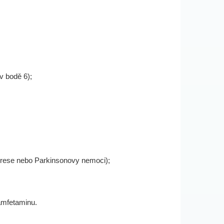
v bodě 6);
eprese nebo Parkinsonovy nemoci);
 amfetaminu.