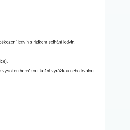
škození ledvin s rizikem selhání ledvin.
ice).
en vysokou horečkou, kožní vyrážkou nebo trvalou