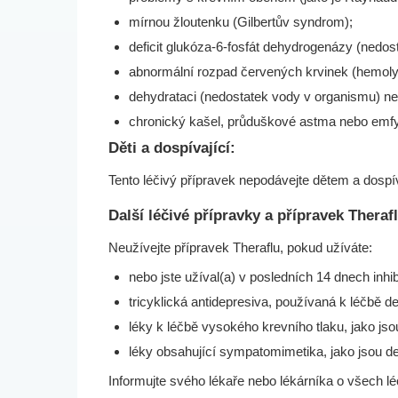
mírnou žloutenku (Gilbertův syndrom);
deficit glukóza-6-fosfát dehydrogenázy (nedo
abnormální rozpad červených krvinek (hemolyt
dehydrataci (nedostatek vody v organismu) ne
chronický kašel, průduškové astma nebo emf
Děti a dospívající:
Tento léčivý přípravek nepodávejte dětem a dospív
Další léčivé přípravky a přípravek Theraf
Neužívejte přípravek Theraflu, pokud užíváte:
nebo jste užíval(a) v posledních 14 dnech in
tricyklická antidepresiva, používaná k léčbě d
léky k léčbě vysokého krevního tlaku, jako jso
léky obsahující sympatomimetika, jako jsou de
Informujte svého lékaře nebo lékárníka o všech lé