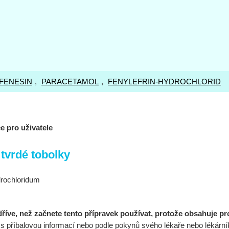
FENESIN
,
PARACETAMOL
,
FENYLEFRIN-HYDROCHLORID
e pro uživatele
tvrdé tobolky
drochloridum
dříve, než začnete tento přípravek používat, protože obsahuje pr
 s příbalovou informací nebo podle pokynů svého lékaře nebo lékární