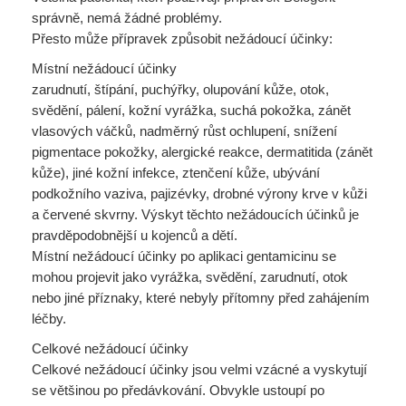
správně, nemá žádné problémy.
Přesto může přípravek způsobit nežádoucí účinky:
Místní nežádoucí účinky
zarudnutí, štípání, puchýřky, olupování kůže, otok,
svědění, pálení, kožní vyrážka, suchá pokožka, zánět
vlasových váčků, nadměrný růst ochlupení, snížení
pigmentace pokožky, alergické reakce, dermatitida (zánět
kůže), jiné kožní infekce, ztenčení kůže, ubývání
podkožního vaziva, pajizévky, drobné výrony krve v kůži
a červené skvrny. Výskyt těchto nežádoucích účinků je
pravděpodobnější u kojenců a dětí.
Místní nežádoucí účinky po aplikaci gentamicinu se
mohou projevit jako vyrážka, svědění, zarudnutí, otok
nebo jiné příznaky, které nebyly přítomny před zahájením
léčby.
Celkové nežádoucí účinky
Celkové nežádoucí účinky jsou velmi vzácné a vyskytují
se většinou po předávkování. Obvykle ustoupí po