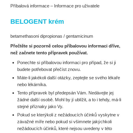
Příbalová informace – Informace pro uživatele
BELOGENT krém
betamethasoni dipropionas / gentamicinum
Přečtěte si pozorně celou příbalovou informaci dříve,
než začnete tento přípravek používat.
Ponechte si příbalovou informaci pro případ, že si ji
budete potřebovat přečíst znovu.
Máte-li jakékoli další otázky, zeptejte se svého lékaře
nebo lékárníka.
Tento přípravek byl předepsán Vám. Nedávejte jej
žádné další osobě. Mohl by jí ublížit, a to i
tehdy, má-li
stejné příznaky jako Vy.
Pokud se kterýkoli z nežádoucích účinků vyskytne v
závažné míře nebo pokud si všimnete
jakýchkoli
nežádoucích účinků, které nejsou uvedeny v této