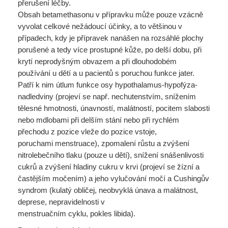
přerušení léčby.
Obsah betamethasonu v přípravku může pouze vzácně
vyvolat celkové nežádoucí účinky, a to většinou v
případech, kdy je přípravek nanášen na rozsáhlé plochy
porušené a tedy více prostupné kůže, po delší dobu, při
krytí neprodyšným obvazem a při dlouhodobém
používání u dětí a u pacientů s poruchou funkce jater.
Patří k nim útlum funkce osy hypothalamus-hypofýza-
nadledviny (projeví se např. nechutenstvím, snížením
tělesné hmotnosti, únavností, malátností, pocitem slabosti
nebo mdlobami při delším stání nebo při rychlém
přechodu z pozice vleže do pozice vstoje,
poruchami menstruace), zpomalení růstu a zvýšení
nitrolebečního tlaku (pouze u dětí), snížení snášenlivosti
cukrů a zvýšení hladiny cukru v krvi (projeví se žízní a
častějším močením) a jeho vylučování močí a Cushingův
syndrom (kulatý obličej, neobvyklá únava a malátnost,
deprese, nepravidelnosti v
menstruačním cyklu, pokles libida).