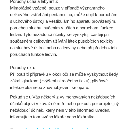
Poruchy ucha a labyrintu:
Mimořádně vzácně, pouze v případě významného
celkového vstřebání gentamicinu, může dojít k poruchám
sluchového ústrojí a vestibulárního aparátu provázeným,
poruchou sluchu, hučením v uších a poruchami funkce
ledvin. Tyto nežádoucí účinky se vyskytují častěji při
současném celkovém užívání látek působících toxicky
na sluchové ústrojí nebo na ledviny nebo při předchozích
poruchách funkce ledvin.
Poruchy oka:
Při použití přípravku v okolí očí se může vyskytnout šedý
zákal, glaukom (zvýšení nitroočního tlaku), plísňové
infekce oka nebo znovuobjevení se oparu.
Pokud se u Vás některý z vyjmenovaných nežádoucích
účinků objeví v závažné míře nebo pokud zpozorujete jiný
nežádoucí účinek, který není v této informaci uveden,
informujte o tom svého lékaře nebo lékárníka.