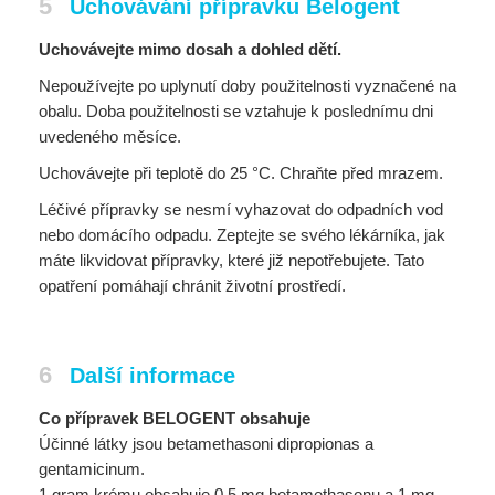
5
Uchovávání přípravku Belogent
Uchovávejte mimo dosah a dohled dětí.
Nepoužívejte po uplynutí doby použitelnosti vyznačené na
obalu. Doba použitelnosti se vztahuje k poslednímu dni
uvedeného měsíce.
Uchovávejte při teplotě do 25 °C. Chraňte před mrazem.
Léčivé přípravky se nesmí vyhazovat do odpadních vod
nebo domácího odpadu. Zeptejte se svého lékárníka, jak
máte likvidovat přípravky, které již nepotřebujete. Tato
opatření pomáhají chránit životní prostředí.
6
Další informace
Co přípravek BELOGENT obsahuje
Účinné látky jsou betamethasoni dipropionas a
gentamicinum.
1 gram krému obsahuje 0,5 mg betamethasonu a 1 mg