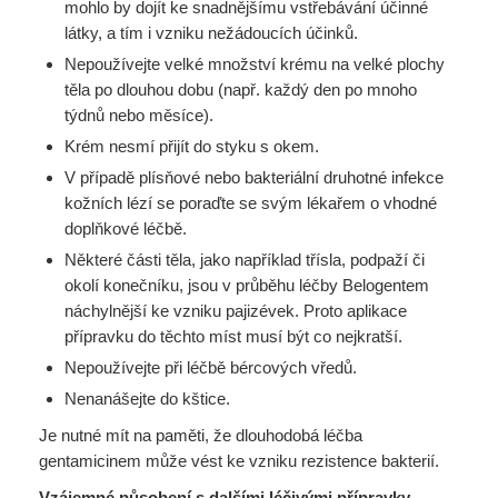
mohlo by dojít ke snadnějšímu vstřebávání
účinné
látky, a tím i vzniku nežádoucích účinků.
Nepoužívejte velké množství krému na velké plochy
těla po dlouhou dobu (např. každý den
po mnoho
týdnů nebo měsíce).
Krém nesmí přijít do styku s okem.
V případě plísňové nebo bakteriální druhotné infekce
kožních lézí se poraďte se svým lékařem
o vhodné
doplňkové léčbě.
Některé části těla, jako například třísla, podpaží či
okolí konečníku, jsou v průběhu léčby
Belogentem
náchylnější ke vzniku pajizévek. Proto aplikace
přípravku do těchto míst musí být co
nejkratší.
Nepoužívejte při léčbě bércových vředů.
Nenanášejte do kštice.
Je nutné mít na paměti, že dlouhodobá léčba
gentamicinem může vést ke vzniku rezistence bakterií.
Vzájemné působení s dalšími léčivými přípravky