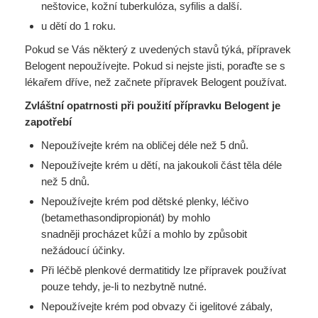
neštovice, kožní tuberkulóza, syfilis a další.
u dětí do 1 roku.
Pokud se Vás některý z uvedených stavů týká, přípravek
Belogent nepoužívejte. Pokud si nejste jisti, poraďte se s
lékařem dříve, než začnete přípravek Belogent používat.
Zvláštní opatrnosti při použití přípravku Belogent je
zapotřebí
Nepoužívejte krém na obličej déle než 5 dnů.
Nepoužívejte krém u dětí, na jakoukoli část těla déle
než 5 dnů.
Nepoužívejte krém pod dětské plenky, léčivo
(betamethasondipropionát) by mohlo
snadněji
procházet kůží a mohlo by způsobit
nežádoucí účinky.
Při léčbě plenkové dermatitidy lze přípravek používat
pouze tehdy, je-li to nezbytně nutné.
Nepoužívejte krém pod obvazy či igelitové zábaly,