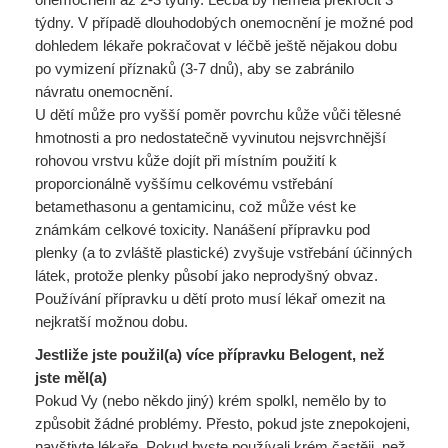
týdny. V případě dlouhodobých onemocnění je možné pod
dohledem lékaře pokračovat v léčbě ještě nějakou dobu
po vymizení příznaků (3-7 dnů), aby se zabránilo
návratu onemocnění.
U dětí může pro vyšší poměr povrchu kůže vůči tělesné
hmotnosti a pro nedostatečně vyvinutou nejsvrchnější
rohovou vrstvu kůže dojít při místním použití k
proporcionálně vyššímu celkovému vstřebání
betamethasonu a gentamicinu, což může vést ke
známkám celkové toxicity. Nanášení přípravku pod
plenky (a to zvláště plastické) zvyšuje vstřebání účinných
látek, protože plenky působí jako neprodyšný obvaz.
Používání přípravku u dětí proto musí lékař omezit na
nejkratší možnou dobu.
Jestliže jste použil(a) více přípravku Belogent, než
jste měl(a)
Pokud Vy (nebo někdo jiný) krém spolkl, nemělo by to
způsobit žádné problémy. Přesto, pokud jste znepokojeni,
navštivte lékaře. Pokud byste používali krém častěji, než