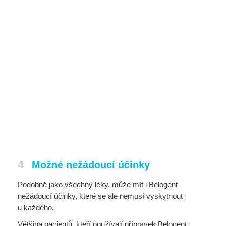
4
Možné nežádoucí účinky
Podobně jako všechny léky, může mít i Belogent
nežádoucí účinky, které se ale nemusí vyskytnout
u každého.
Většina pacientů, kteří používají přípravek Belogent