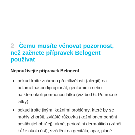
2
Čemu musíte věnovat pozornost,
než začnete přípravek Belogent
používat
Nepoužívejte přípravek Belogent
pokud trpíte známou přecitlivělostí (alergií) na
betamethasondipropionát, gentamicin nebo
na
kteroukoli pomocnou látku (viz bod 6. Pomocné
látky).
pokud trpíte jinými kožními problémy, které by se
mohly zhoršit, zvláště růžovka (kožní
onemocnění
postihující obličej), akné, periorální dermatitida (zánět
kůže okolo úst), svědění na
genitálu, opar, plané