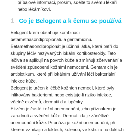
příbalové informaci, prosím, sdělte to
svému lékaři
nebo lékárníkovi.
1
Co je Belogent a k čemu se používá
Belogent krém obsahuje kombinaci
betamethasondipropionátu a gentamicinu.
Betamethasondipropionát je účinná látka, která patří do
skupiny léčiv nazývaných lokální kortikosteroidy. Tato
léčiva se aplikují na povrch kůže a zmírňují zčervenání a
svědění způsobené kožními nemocemi. Gentamicin je
antibiotikum, které při lokálním užívání léčí bakteriální
infekce kůže.
Belogent je určen k léčbě kožních nemocí, které byly
infikovány bakteriemi, nebo existuje-li riziko infekce,
včetně ekzémů, dermatitid a lupénky.
Ekzém je časté kožní onemocnění, jeho příznakem je
zarudnutí a svědění kůže. Dermatitida je zánětlivé
onemocnění kůže. Psoriáza je kožní onemocnění, při
kterém vznikají na loktech, kolenou, ve kštici a na dalších