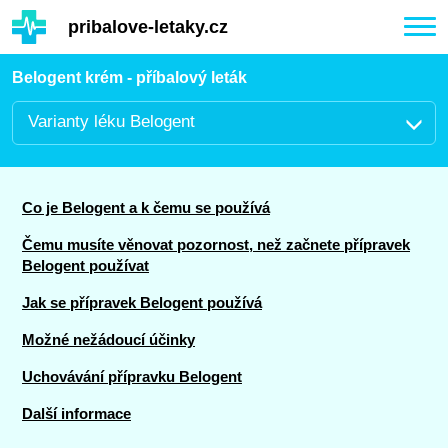
Hauptinhalt
pribalove-letaky.cz
Togg
navi
Belogent krém - příbalový leták
Varianty léku Belogent
Co je Belogent a k čemu se používá
Čemu musíte věnovat pozornost, než začnete přípravek
Belogent používat
Jak se přípravek Belogent používá
Možné nežádoucí účinky
Uchovávání přípravku Belogent
Další informace