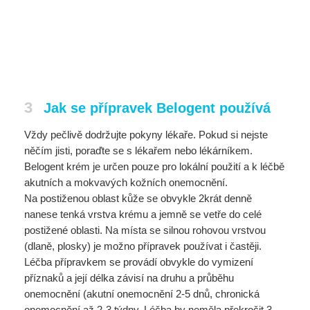
3
Jak se přípravek Belogent používá
Vždy pečlivě dodržujte pokyny lékaře. Pokud si nejste
něčím jisti, poraďte se s lékařem nebo lékárníkem.
Belogent krém je určen pouze pro lokální použití a k léčbě
akutních a mokvavých kožních onemocnění.
Na postiženou oblast kůže se obvykle 2krát denně
nanese tenká vrstva krému a jemně se vetře do celé
postižené oblasti. Na místa se silnou rohovou vrstvou
(dlaně, plosky) je možno přípravek používat i častěji.
Léčba přípravkem se provádí obvykle do vymizení
příznaků a její délka závisí na druhu a průběhu
onemocnění (akutní onemocnění 2-5 dnů, chronická
onemocnění až 2-3 týdny. Léčba by neměla překročit 3