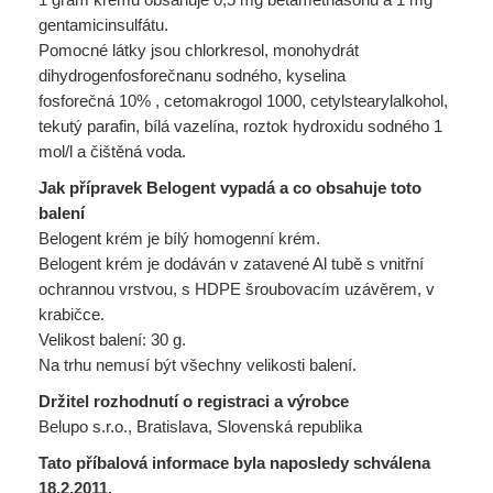
gentamicinsulfátu.
Pomocné látky jsou chlorkresol, monohydrát
dihydrogenfosforečnanu sodného, kyselina
fosforečná 10% , cetomakrogol 1000, cetylstearylalkohol,
tekutý parafin, bílá vazelína, roztok hydroxidu sodného 1
mol/l a čištěná voda.
Jak přípravek Belogent vypadá a co obsahuje toto
balení
Belogent krém je bílý homogenní krém.
Belogent krém je dodáván v zatavené Al tubě s vnitřní
ochrannou vrstvou, s HDPE šroubovacím uzávěrem, v
krabičce.
Velikost balení: 30 g.
Na trhu nemusí být všechny velikosti balení.
Držitel rozhodnutí o registraci a výrobce
Belupo s.r.o., Bratislava, Slovenská republika
Tato příbalová informace byla naposledy schválena
18.2.2011.