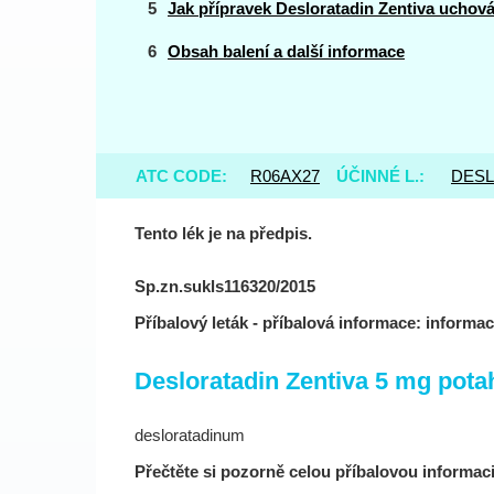
Jak přípravek Desloratadin Zentiva uchov
Obsah balení a další informace
ATC CODE:
R06AX27
ÚČINNÉ L.:
DESL
Tento lék je na předpis.
Sp.zn.sukls116320/2015
Příbalový leták - příbalová informace: informa
Desloratadin Zentiva 5 mg pota
desloratadinum
Přečtěte si pozorně celou příbalovou informaci