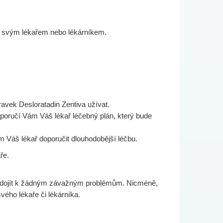
 se svým lékařem nebo lékárníkem.
pravek Desloratadin Zentiva užívat.
poručí Vám Váš lékař léčebný plán, který bude
m Váš lékař doporučit dlouhodobější léčbu.
ře.
lo dojít k žádným závažným problémům. Nicméně,
vého lékaře či lékárníka.