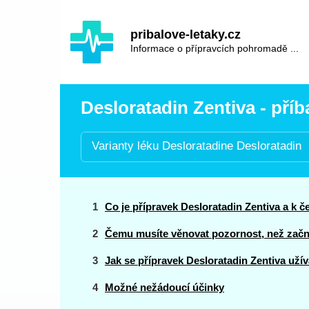
Hauptinhalt
Hlavní
pribalove-letaky.cz
navigace
Informace o přípravcích pohromadě ...
Desloratadin Zentiva - příb
Varianty léku Desloratadine Desloratadin
Co je přípravek Desloratadin Zentiva a k 
Čemu musíte věnovat pozornost, než začne
Jak se přípravek Desloratadin Zentiva užív
Možné nežádoucí účinky