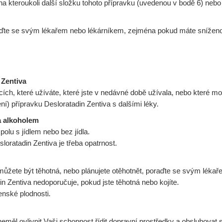
 na kteroukoli další složku tohoto přípravku (uvedenou v bodě 6) nebo 
raďte se svým lékařem nebo lékárníkem, zejména pokud máte sníženou
 Zentiva
cích, které užíváte, které jste v nedávné době užívala, nebo které m
) přípravku Desloratadin Zentiva s dalšími léky.
 a alkoholem
olu s jídlem nebo bez jídla.
loratadin Zentiva je třeba opatrnost.
 můžete být těhotná, nebo plánujete otěhotnět, poraďte se svým léka
in Zentiva nedoporučuje, pokud jste těhotná nebo kojíte.
nské plodnosti.
měl ovlivnit Vaši schopnost řídit dopravní prostředky a obsluhovat st