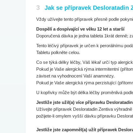
3
Jak se přípravek Desloratadin 
Vždy užívejte tento přípravek přesně podle pokyn
Dospělí a dospívající ve věku 12 let a starší
Doporučená dávka je jedna tableta 1krát denně; zapít
Tento léčivý přípravek je určen k perorálnímu podá
Tabletu polkněte celou.
Co se týká délky léčby, Váš lékař určí typ alergic
Pokud je Vaše alergická rýma intermitentní (přít
záviset na vyhodnocení Vaší anamnézy.
Pokud je Vaše alergická rýma perzistující (příto
U kopřivky může být délka léčby proměnlivá podle
Jestliže jste užil(a) více přípravku Desloratadin
Užívejte přípravek Desloratadin Zentiva výhrad
požijete-li omylem vyšší dávku přípravku Deslorat
Jestliže jste zapomněl(a) užít přípravek Deslor