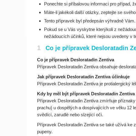
Ponechte si příbalovou informaci pro případ, že
Máte-li jakékoli další otázky, zeptejte se svéh
Tento přípravek byl předepsán výhradně Vám. Ne
Pokud se u Vás vyskytne kterýkoli z nežádoucíc
nežádoucích účinků, které nejsou uvedeny v tét
1
Co je přípravek Desloratadin Z
Co je přípravek Desloratadin Zentiva
Přípravek Desloratadin Zentiva obsahuje deslorata
Jak přípravek Desloratadin Zentiva účinkuje
Přípravek Desloratadin Zentiva je protialergický l
Kdy by měl být přípravek Desloratadin Zentiva
Přípravek Desloratadin Zentiva zmírňuje příznaky 
prachu) u dospělých a dospívajících ve věku 12 le
svědící, zarudlé nebo slzející oči.
Přípravek Desloratadin Zentiva se také užívá ke 
pupeny.