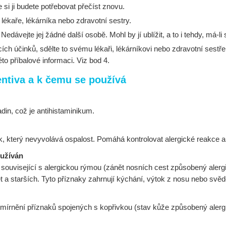
 si ji budete potřebovat přečíst znovu.
o lékaře, lékárníka nebo zdravotní sestry.
dávejte jej žádné další osobě. Mohl by jí ublížit, a to i tehdy, má-
h účinků, sdělte to svému lékaři, lékárníkovi nebo zdravotní sestře.
o příbalové informaci. Viz bod 4.
entiva a k čemu se používá
din, což je antihistaminikum.
ék, který nevyvolává ospalost. Pomáhá kontrolovat alergické reakce a 
 užíván
související s alergickou rýmou (zánět nosních cest způsobený alergi
t a starších. Tyto příznaky zahrnují kýchání, výtok z nosu nebo svěd
zmírnění příznaků spojených s kopřivkou (stav kůže způsobený alergi