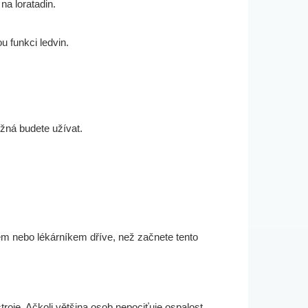
na loratadin.
 funkci ledvin.
ožná budete užívat.
řem nebo lékárníkem dříve, než začnete tento
roje. Ačkoli většina osob nepociťuje ospalost,