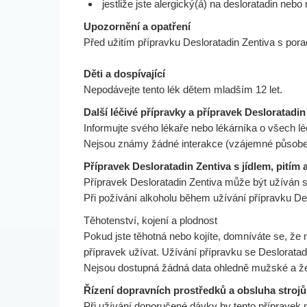
jestliže jste alergický(á) na desloratadin nebo
Upozornění a opatření
Před užitím přípravku Desloratadin Zentiva s po
Děti a dospívající
Nepodávejte tento lék dětem mladším 12 let.
Další léčivé přípravky a přípravek Desloratadin
Informujte svého lékaře nebo lékárníka o všech lé
Nejsou známy žádné interakce (vzájemné působení
Přípravek Desloratadin Zentiva s jídlem, pitím
Přípravek Desloratadin Zentiva může být užíván sp
Při požívání alkoholu během užívání přípravku Des
Těhotenství, kojení a plodnost
Pokud jste těhotná nebo kojíte, domníváte se, že
přípravek užívat. Užívání přípravku se Desloratad
Nejsou dostupná žádná data ohledně mužské a že
Řízení dopravních prostředků a obsluha strojů
Při užívání doporučené dávky by tento přípravek ne