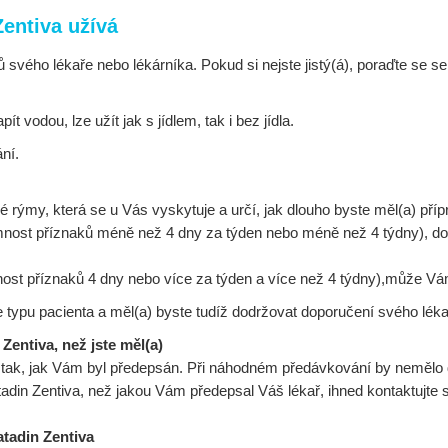
Zentiva užívá
ů svého lékaře nebo lékárníka. Pokud si nejste jistý(á), poraďte se
 vodou, lze užít jak s jídlem, tak i bez jídla.
ní.
ké rýmy, která se u Vás vyskytuje a určí, jak dlouho byste měl(a) pří
omnost příznaků méně než 4 dny za týden nebo méně než 4 týdny), do
mnost příznaků 4 dny nebo více za týden a více než 4 týdny),může Vá
 typu pacienta a měl(a) byste tudíž dodržovat doporučení svého léka
 Zentiva, než jste měl(a)
ně tak, jak Vám byl předepsán. Při náhodném předávkování by nemě
adin Zentiva, než jakou Vám předepsal Váš lékař, ihned kontaktujte s
atadin Zentiva