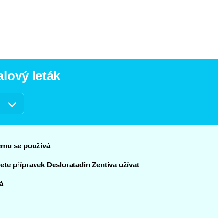
alový leták
čemu se používá
te přípravek Desloratadin Zentiva užívat
á