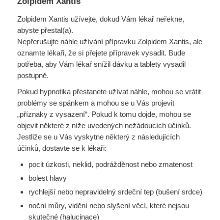
Zolpidem Xantis
Zolpidem Xantis užívejte, dokud Vám lékař neřekne,
abyste přestal(a).
Nepřerušujte náhle užívání přípravku Zolpidem Xantis, ale
oznamte lékaři, že si přejete přípravek vysadit. Bude
potřeba, aby Vám lékař snížil dávku a tablety vysadil
postupně.
Pokud hypnotika přestanete užívat náhle, mohou se vrátit
problémy se spánkem a mohou se u Vás projevit
„příznaky z vysazení“. Pokud k tomu dojde, mohou se
objevit některé z níže uvedených nežádoucích účinků.
Jestliže se u Vás vyskytne některý z následujících
účinků, dostavte se k lékaři:
pocit úzkosti, neklid, podrážděnost nebo zmatenost
bolest hlavy
rychlejší nebo nepravidelný srdeční tep (bušení srdce)
noční můry, vidění nebo slyšení věcí, které nejsou
skutečné (halucinace)