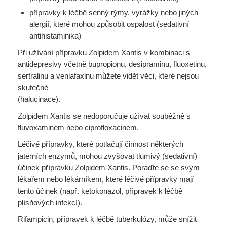
přípravky k léčbě senný rýmy, vyrážky nebo jiných
alergií, které mohou způsobit ospalost (sedativní
antihistaminika)
Při užívání přípravku Zolpidem Xantis v kombinaci s
antidepresivy včetně bupropionu, desipraminu, fluoxetinu,
sertralinu a venlafaxinu můžete vidět věci, které nejsou
skutečné
(halucinace).
Zolpidem Xantis se nedoporučuje užívat souběžně s
fluvoxaminem nebo ciprofloxacinem.
Léčivé přípravky, které potlačují činnost některých
jaterních enzymů, mohou zvyšovat tlumivý (sedativní)
účinek přípravku Zolpidem Xantis. Poraďte se se svým
lékařem nebo lékárníkem, které léčivé přípravky mají
tento účinek (např. ketokonazol, přípravek k léčbě
plísňových infekcí).
Rifampicin, přípravek k léčbě tuberkulózy, může snížit