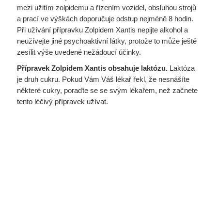
mezi užitím zolpidemu a řízením vozidel, obsluhou strojů
a prací ve výškách doporučuje odstup nejméně 8 hodin.
Při užívání přípravku Zolpidem Xantis nepijte alkohol a
neužívejte jiné psychoaktivní látky, protože to může ještě
zesílit výše uvedené nežádoucí účinky.
Přípravek Zolpidem Xantis obsahuje laktózu.
Laktóza
je druh cukru. Pokud Vám Váš lékař řekl, že nesnášíte
některé cukry, poraďte se se svým lékařem, než začnete
tento léčivý přípravek užívat.