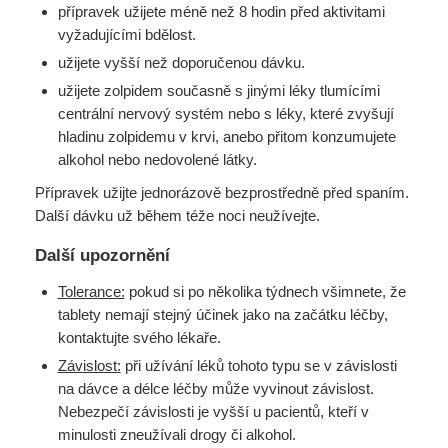
přípravek užijete méně než 8 hodin před aktivitami
vyžadujícími bdělost.
užijete vyšší než doporučenou dávku.
užijete zolpidem současně s jinými léky tlumícími
centrální nervový systém nebo s léky, které zvyšují
hladinu zolpidemu v krvi, anebo přitom konzumujete
alkohol nebo nedovolené látky.
Přípravek užijte jednorázově bezprostředně před spaním.
Další dávku už během téže noci neužívejte.
Další upozornění
Tolerance:
pokud si po několika týdnech všimnete, že
tablety nemají stejný účinek jako na začátku léčby,
kontaktujte svého lékaře.
Závislost:
při užívání léků tohoto typu se v závislosti
na dávce a délce léčby může vyvinout závislost.
Nebezpečí závislosti je vyšší u pacientů, kteří v
minulosti zneužívali drogy či alkohol.