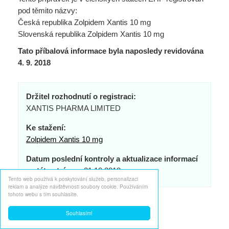
pod těmito názvy:
Česká republika Zolpidem Xantis 10 mg
Slovenská republika Zolpidem Xantis 10 mg
Tato příbalová informace byla naposledy revidována
4. 9. 2018
Držitel rozhodnutí o registraci:
XANTIS PHARMA LIMITED
Ke stažení:
Zolpidem Xantis 10 mg
Datum poslední kontroly a aktualizace informací
na této stránce:
21.10.2018
Tento web používá k poskytování služeb, personalizaci
reklam a analýze návštěvnosti soubory cookie. Používáním
tohoto webu s tím souhlasíte.
Souhlasím!