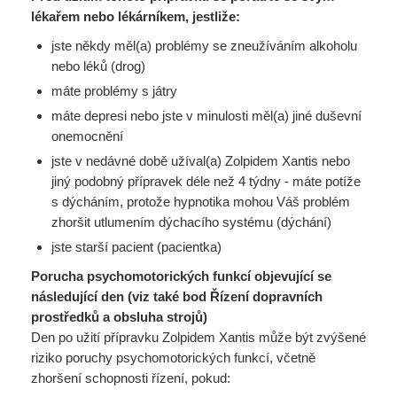
lékařem nebo lékárníkem, jestliže:
jste někdy měl(a) problémy se zneužíváním alkoholu
nebo léků (drog)
máte problémy s játry
máte depresi nebo jste v minulosti měl(a) jiné duševní
onemocnění
jste v nedávné době užíval(a) Zolpidem Xantis nebo
jiný podobný přípravek déle než 4 týdny - máte potíže
s dýcháním, protože hypnotika mohou Váš problém
zhoršit utlumením dýchacího systému (dýchání)
jste starší pacient (pacientka)
Porucha psychomotorických funkcí objevující se
následující den (viz také bod Řízení dopravních
prostředků a obsluha strojů)
Den po užití přípravku Zolpidem Xantis může být zvýšené
riziko poruchy psychomotorických funkcí, včetně
zhoršení schopnosti řízení, pokud: