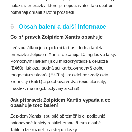
naložit s přípravky, které již nepoužíváte. Tato opatření
pomáhají chránit životní prostředí.
6
Obsah balení a další informace
Co přípravek Zolpidem Xantis obsahuje
Léčivou látkou je zolpidemi tartras. Jedna tableta
přípravku Zolpidem Xantis obsahuje 10 mg léčivé látky.
Pomocnými látkami jsou mikrokrystalická celulóza
(E460), laktóza, sodná sůl karboxymethylškrobu,
magnesium-stearát (E470b), koloidní bezvodý oxid
křemičitý (E551) a potahová vrstva (oxid titaničitý,
mastek, makrogol, polyvinylalkohol).
Jak přípravek Zolpidem Xantis vypadá a co
obsahuje toto balení
Zolpidem Xantis jsou bílé až téměř bíle, podlouhlé
potahované tablety s půlicí rýhou, 9 mm dlouhé.
Tabletu lze rozdělit na stejné dávky.