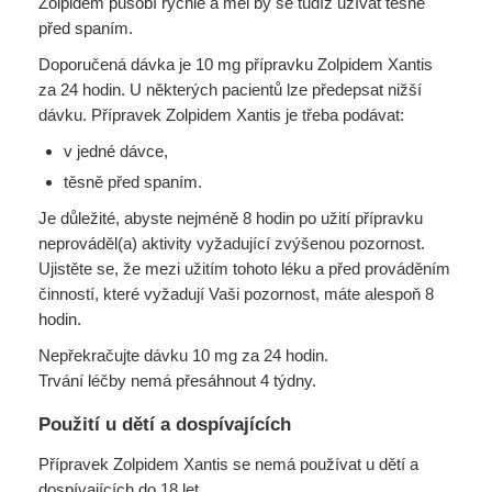
Zolpidem působí rychle a měl by se tudíž užívat těsně
před spaním.
Doporučená dávka je 10 mg přípravku Zolpidem Xantis
za 24 hodin. U některých pacientů lze předepsat nižší
dávku. Přípravek Zolpidem Xantis je třeba podávat:
v jedné dávce,
těsně před spaním.
Je důležité, abyste nejméně 8 hodin po užití přípravku
neprováděl(a) aktivity vyžadující zvýšenou pozornost.
Ujistěte se, že mezi užitím tohoto léku a před prováděním
činností, které vyžadují Vaši pozornost, máte alespoň 8
hodin.
Nepřekračujte dávku 10 mg za 24 hodin.
Trvání léčby nemá přesáhnout 4 týdny.
Použití u dětí a dospívajících
Přípravek Zolpidem Xantis se nemá používat u dětí a
dospívajících do 18 let.