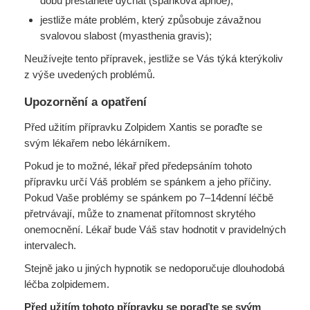
dobu přestanete dýchat (spánková apnoe);
jestliže máte problém, který způsobuje závažnou
svalovou slabost (myasthenia gravis);
Neužívejte tento přípravek, jestliže se Vás týká kterýkoliv
z výše uvedených problémů.
Upozornění a opatření
Před užitím přípravku Zolpidem Xantis se poraďte se
svým lékařem nebo lékárníkem.
Pokud je to možné, lékař před předepsáním tohoto
přípravku určí Váš problém se spánkem a jeho příčiny.
Pokud Vaše problémy se spánkem po 7–14denní léčbě
přetrvávají, může to znamenat přítomnost skrytého
onemocnění. Lékař bude Váš stav hodnotit v pravidelných
intervalech.
Stejně jako u jiných hypnotik se nedoporučuje dlouhodobá
léčba zolpidemem.
Před užitím tohoto přípravku se poraďte se svým