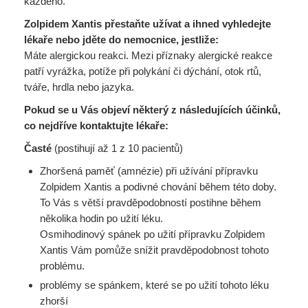
každého.
Zolpidem Xantis přestaňte užívat a ihned vyhledejte
lékaře nebo jděte do nemocnice, jestliže:
Máte alergickou reakci. Mezi příznaky alergické reakce
patří vyrážka, potíže při polykání či dýchání, otok rtů,
tváře, hrdla nebo jazyka.
Pokud se u Vás objeví některý z následujících účinků,
co nejdříve kontaktujte lékaře:
Časté
(postihují až 1 z 10 pacientů)
Zhoršená paměť (amnézie) při užívání přípravku
Zolpidem Xantis a podivné chování během této doby.
To Vás s větší pravděpodobností postihne během
několika hodin po užití léku.
Osmihodinový spánek po užití přípravku Zolpidem
Xantis Vám pomůže snížit pravděpodobnost tohoto
problému.
problémy se spánkem, které se po užití tohoto léku
zhorší