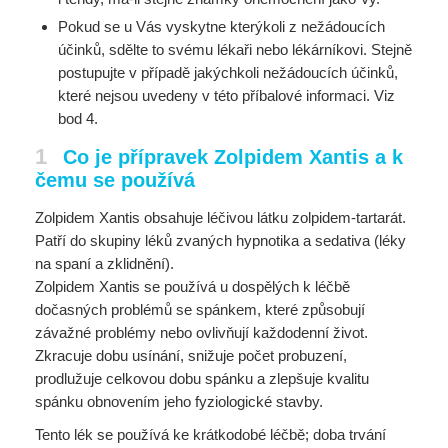
Pokud se u Vás vyskytne kterýkoli z nežádoucích
účinků, sdělte to svému lékaři nebo lékárníkovi. Stejně
postupujte v případě jakýchkoli nežádoucích účinků,
které nejsou uvedeny v této příbalové informaci. Viz
bod 4.
1
Co je přípravek Zolpidem Xantis a k
čemu se používá
Zolpidem Xantis obsahuje léčivou látku zolpidem-tartarát.
Patří do skupiny léků zvaných hypnotika a sedativa (léky
na spaní a zklidnění).
Zolpidem Xantis se používá u dospělých k léčbě
dočasných problémů se spánkem, které způsobují
závažné problémy nebo ovlivňují každodenní život.
Zkracuje dobu usínání, snižuje počet probuzení,
prodlužuje celkovou dobu spánku a zlepšuje kvalitu
spánku obnovením jeho fyziologické stavby.
Tento lék se používá ke krátkodobé léčbě; doba trvání