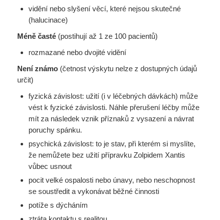
vidění nebo slyšení věcí, které nejsou skutečné
(halucinace)
Méně časté
(postihují až 1 ze 100 pacientů)
rozmazané nebo dvojité vidění
Není známo
(četnost výskytu nelze z dostupných údajů
určit)
fyzická závislost: užití (i v léčebných dávkách) může
vést k fyzické závislosti. Náhle přerušení léčby může
mít za následek vznik příznaků z vysazení a návrat
poruchy spánku.
psychická závislost: to je stav, při kterém si myslíte,
že nemůžete bez užití přípravku Zolpidem Xantis
vůbec usnout
pocit velké ospalosti nebo únavy, nebo neschopnost
se soustředit a vykonávat běžné činnosti
potíže s dýcháním
ztráta kontaktu s realitou