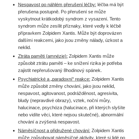
Nespavost po náhlém přerušení léčby:
léčba má být
přerušena postupně. Po přerušení se může
vyskytnout krátkodobý syndrom z vysazení. Tento
syndrom může zesílit příznaky, které vedly k léčbě
přípravkem Zolpidem Xantis. Může být doprovázen
dalšími reakcemi, jako jsou změny nálady, úzkost a
neklid.
Ztráta paměti (amnézie):
Zolpidem Xantis může
způsobit ztrátu paměti – ke snížení rizika je potřeba
zajistit nepřerušovaný 8hodinový spánek.
Psychiatrické a „paradoxní“ reakce:
Zolpidem Xantis
může způsobit změny chování, jako jsou neklid,
nespavost, agitovanost, podrážděnost, agresivita,
bludy (nepravdivé obrazy), vztek, noční můry,
halucinace, psychóza (halucinace, při kterých slyšíte
nebo vidíte věci, které nejsou skutečné), abnormální
chování a zvýšená nespavost.
Náměsíčnost a přidružené chování:
Zolpidem Xantis
může způsobovat náměsíčné aktivity, které si lidé po