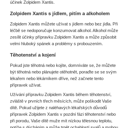
účinek Zolpidem Xantis.
Zolpidem Xantis s jídlem, pitím a alkoholem
Zolpidem Xantis můžete užívat s jídlem nebo bez jídla. Při
léčbě se nedoporučuje konzumovat alkohol. Alkohol může
zesílit účinky přípravku Zolpidem Xantis a může způsobit
velmi hluboký spánek a problémy s probouzením.
Těhotenství a kojení
Pokud jste těhotná nebo kojíte, domníváte se, že můžete
být těhotná nebo plánujete otěhotnět, poraďte se se svým
lékařem nebo lékárníkem dříve, než začnete tento
přípravek užívat.
Užívání přípravku Zolpidem Xantis během těhotenství,
zvláště v prvních třech měsících, může poškodit Vaše
dítě. Pokud užijete z naléhavých lékařských důvodů
přípravek Zolpidem Xantis v pozdní fázi těhotenství nebo
při porodu, Vaše dítě muže mít nízkou tělesnou teplotu,
potíže s dýcháním a může trpět ochablostí svalů a mohou