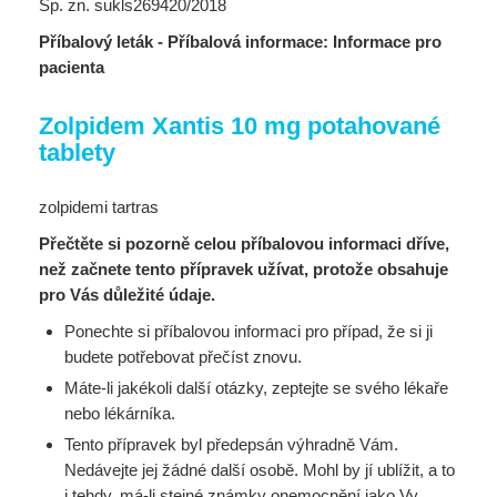
Sp. zn. sukls269420/2018
Příbalový leták - Příbalová informace: Informace pro
pacienta
Zolpidem Xantis 10 mg potahované
tablety
zolpidemi tartras
Přečtěte si pozorně celou příbalovou informaci dříve,
než začnete tento přípravek užívat, protože obsahuje
pro Vás důležité údaje.
Ponechte si příbalovou informaci pro případ, že si ji
budete potřebovat přečíst znovu.
Máte-li jakékoli další otázky, zeptejte se svého lékaře
nebo lékárníka.
Tento přípravek byl předepsán výhradně Vám.
Nedávejte jej žádné další osobě. Mohl by jí ublížit, a to
i tehdy, má-li stejné známky onemocnění jako Vy.