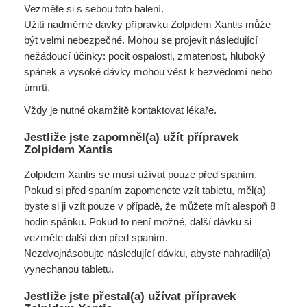
Vezměte si s sebou toto balení.
Užití nadměrné dávky přípravku Zolpidem Xantis může
být velmi nebezpečné. Mohou se projevit následující
nežádoucí účinky: pocit ospalosti, zmatenost, hluboký
spánek a vysoké dávky mohou vést k bezvědomí nebo
úmrtí.
Vždy je nutné okamžitě kontaktovat lékaře.
Jestliže jste zapomněl(a) užít přípravek
Zolpidem Xantis
Zolpidem Xantis se musí užívat pouze před spaním.
Pokud si před spaním zapomenete vzít tabletu, měl(a)
byste si ji vzít pouze v případě, že můžete mít alespoň 8
hodin spánku. Pokud to není možné, další dávku si
vezměte další den před spaním.
Nezdvojnásobujte následující dávku, abyste nahradil(a)
vynechanou tabletu.
Jestliže jste přestal(a) užívat přípravek