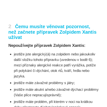
2
Čemu musíte věnovat pozornost,
než začnete přípravek Zolpidem Xantis
užívat
Nepoužívejte přípravek Zolpidem Xantis:
jestliže jste alergický(á) na zolpidem nebo jakoukoliv
další složku tohoto přípravku (uvedenou v bodě 6);
mezi příznaky alergické reakce patří vyrážka, potíže
při polykání či dýchání, otok rtů, tváří, hrdla nebo
jazyka.
jestliže máte závažné problémy s játry;
jestliže máte akutní a/nebo závažné dýchací problémy
(Vaše plíce nepracujísprávně);
jestliže máte problém, při kterém v noci na krátkou