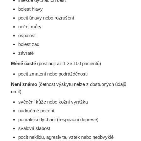
infekce dýchacích cest
bolest hlavy
pocit únavy nebo rozrušení
noční můry
ospalost
bolest zad
závratě
Méně časté
(postihují až 1 ze 100 pacientů)
pocit zmatení nebo podrážděnosti
Není známo
(četnost výskytu nelze z dostupných údajů
určit)
svědění kůže nebo kožní vyrážka
nadměrné pocení
pomalejší dýchání (respirační deprese)
svalová slabost
pocit neklidu, agresivita, vztek nebo neobvyklé