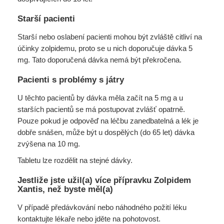
Starší pacienti
Starší nebo oslabení pacienti mohou být zvláště citliví na
účinky zolpidemu, proto se u nich doporučuje dávka 5
mg. Tato doporučená dávka nemá být překročena.
Pacienti s problémy s játry
U těchto pacientů by dávka měla začít na 5 mg a u
starších pacientů se má postupovat zvlášť opatrně.
Pouze pokud je odpověď na léčbu zanedbatelná a lék je
dobře snášen, může být u dospělých (do 65 let) dávka
zvýšena na 10 mg.
Tabletu lze rozdělit na stejné dávky.
Jestliže jste užil(a) více přípravku Zolpidem
Xantis, než byste měl(a)
V případě předávkování nebo náhodného požití léku
kontaktujte lékaře nebo jděte na pohotovost.