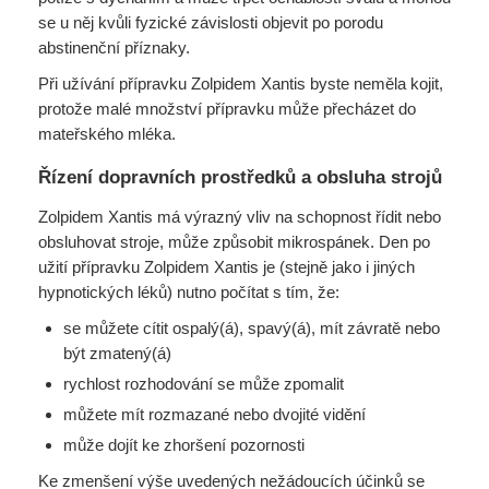
se u něj kvůli fyzické závislosti objevit po porodu
abstinenční příznaky.
Při užívání přípravku Zolpidem Xantis byste neměla kojit,
protože malé množství přípravku může přecházet do
mateřského mléka.
Řízení dopravních prostředků a obsluha strojů
Zolpidem Xantis má výrazný vliv na schopnost řídit nebo
obsluhovat stroje, může způsobit mikrospánek. Den po
užití přípravku Zolpidem Xantis je (stejně jako i jiných
hypnotických léků) nutno počítat s tím, že:
se můžete cítit ospalý(á), spavý(á), mít závratě nebo
být zmatený(á)
rychlost rozhodování se může zpomalit
můžete mít rozmazané nebo dvojité vidění
může dojít ke zhoršení pozornosti
Ke zmenšení výše uvedených nežádoucích účinků se