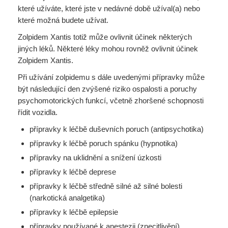
které užíváte, které jste v nedávné době užíval(a) nebo
které možná budete užívat.
Zolpidem Xantis totiž může ovlivnit účinek některých
jiných léků. Některé léky mohou rovněž ovlivnit účinek
Zolpidem Xantis.
Při užívání zolpidemu s dále uvedenými přípravky může
být následující den zvýšené riziko ospalosti a poruchy
psychomotorických funkcí, včetně zhoršené schopnosti
řídit vozidla.
přípravky k léčbě duševních poruch (antipsychotika)
přípravky k léčbě poruch spánku (hypnotika)
přípravky na uklidnění a snížení úzkosti
přípravky k léčbě deprese
přípravky k léčbě středně silné až silné bolesti
(narkotická analgetika)
přípravky k léčbě epilepsie
přípravky používané k anestezii (znecitlivění)