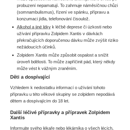
probuzení nepamatují. To zahrnuje náměsíčnou chůzi
(somnambulismus), řízení ve spánku, přípravu a
konzumaci jídla, telefonování čisoulož.
Alkohol a jiné léky
k léčbě deprese či úzkosti nebo
užívání přípravku Zolpidem Xantis v dávkách
překračujících doporučenou dávku může zvýšit riziko
nežádoucích účinků.
Zolpidem Xantis může způsobit ospalost a snížit
úroveň bdělosti. To může zapříčinit pád, který někdy
může vést k vážným zraněním.
Děti a dospívající
Vzhledem k nedostatku informací o užívání tohoto
přípravku u této věkové skupiny se zolpidem nepodává
dětem a dospívajícím do 18 let.
Další léčivé přípravky a přípravek Zolpidem
Xantis
Informujte svého lékaře nebo lékárníka o všech lécích,