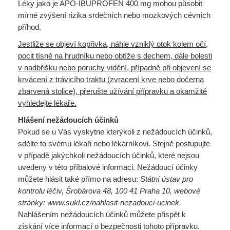
Léky jako je APO-IBUPROFEN 400 mg mohou působit
mírné zvýšení rizika srdečních nebo mozkových cévních
příhod.
Jestliže se objeví kopřivka, náhle vzniklý otok kolem očí,
pocit tísně na hrudníku nebo obtíže s dechem, dále bolesti
v nadbřišku nebo poruchy vidění, případně při objevení se
krvácení z trávicího traktu (zvracení krve nebo dočerna
zbarvená stolice), přerušte užívání přípravku a okamžitě
vyhledejte lékaře.
Hlášení nežádoucích účinků
Pokud se u Vás vyskytne kterýkoli z nežádoucích účinků,
sdělte to svému lékaři nebo lékárníkovi. Stejně postupujte
v případě jakýchkoli nežádoucích účinků, které nejsou
uvedeny v této příbalové informaci. Nežádoucí účinky
můžete hlásit také přímo na adresu:
Státní ústav pro
kontrolu léčiv, Šrobárova 48, 100 41
Praha 10, webové
stránky: www.sukl.cz/nahlasit-nezadouci-ucinek.
Nahlášením nežádoucích účinků můžete přispět k
získání více informací o bezpečnosti tohoto přípravku.