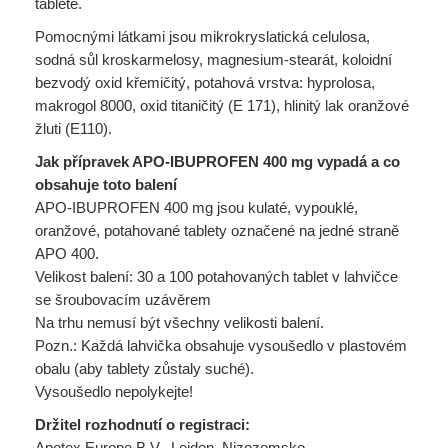
tabletě.
Pomocnými látkami jsou mikrokryslatická celulosa,
sodná sůl kroskarmelosy, magnesium-stearát, koloidní
bezvodý oxid křemičitý, potahová vrstva: hyprolosa,
makrogol 8000, oxid titaničitý (E 171), hlinitý lak oranžové
žluti (E110).
Jak přípravek APO-IBUPROFEN 400 mg vypadá a co
obsahuje toto balení
APO-IBUPROFEN 400 mg jsou kulaté, vypouklé,
oranžové, potahované tablety označené na jedné straně
APO 400.
Velikost balení: 30 a 100 potahovaných tablet v lahvičce
se šroubovacím uzávěrem
Na trhu nemusí být všechny velikosti balení.
Pozn.: Každá lahvička obsahuje vysoušedlo v plastovém
obalu (aby tablety zůstaly suché).
Vysoušedlo nepolykejte!
Držitel rozhodnutí o registraci:
Apotex Europe B.V., Leiden, Nizozemsko