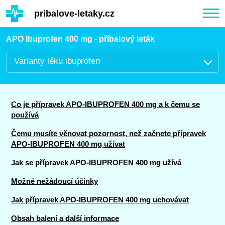
Hauptinhalt
pribalove-letaky.cz
Togg
navi
APO Ibuprofen 400 mg - příbalový leták
Varianty léku ibuprofen
Co je přípravek APO-IBUPROFEN 400 mg a k čemu se
používá
Čemu musíte věnovat pozornost, než začnete přípravek
APO-IBUPROFEN 400 mg užívat
Jak se přípravek APO-IBUPROFEN 400 mg užívá
Možné nežádoucí účinky
Jak přípravek APO-IBUPROFEN 400 mg uchovávat
Obsah balení a další informace