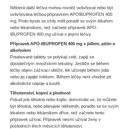
Některá další léčiva mohou rovněž ovlivňovat nebo být
ovlivňována léčbou přípravkem APOIBUPROFEN 400
mg. Proto byste se vždy měli poradit se svým lékařem
nebo lékárníkem, než začnete přípravek APO-
IBUPROFEN 400 mg užívat s jinými léčivy.
Přípravek APO-IBUPROFEN 400 mg s jídlem, pitím a
alkoholem
Potahované tablety se polykají celé, zapijí se
dostatečným množstvím tekutiny. Jestliže se během
léčby objeví zažívací obtíže, lék užívejte během jídla
nebo jej zapijte mlékem. Během léčby není vhodné pít
alkoholické nápoje a kouřit.
Těhotenství, kojení a plodnost
Pokud jste těhotná nebo kojíte, domníváte se, že můžete
být těhotná, nebo plánujete otěhotnět, poraďte se se svým
lékařem nebo lékárníkem dříve, než začnete tento
přípravek užívat. Přípravek nesmí užívat ženy v
posledních třech měsících těhotenství.