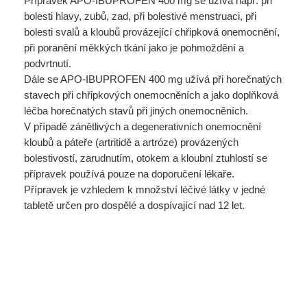
Přípravek APO-IBUPROFEN 400 mg se užívá např. při
bolesti hlavy, zubů, zad, při bolestivé menstruaci, při
bolesti svalů a kloubů provázející chřipková onemocnění,
při poranění měkkých tkání jako je pohmoždění a
podvrtnutí.
Dále se APO-IBUPROFEN 400 mg užívá při horečnatých
stavech při chřipkových onemocněních a jako doplňková
léčba horečnatých stavů při jiných onemocněních.
V případě zánětlivých a degenerativních onemocnění
kloubů a páteře (artritidě a artróze) provázených
bolestivostí, zarudnutím, otokem a kloubní ztuhlostí se
přípravek používá pouze na doporučení lékaře.
Přípravek je vzhledem k množství léčivé látky v jedné
tabletě určen pro dospělé a dospívající nad 12 let.