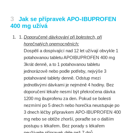
3
Jak se přípravek APO-IBUPROFEN
400 mg užívá
Doporučené dávkování při bolestech, při
horečnatých onemocněních:
Dospělí a dospívající nad 12 let užívají obvykle 1
potahovanou tabletu APOIBUPROFEN 400 mg
3krát denně, a to 1 potahovanou tabletu
jednorázově nebo podle potřeby, nejvýše 3
potahované tablety denně. Odstup mezi
jednotlivými dávkami je nejméně 4 hodiny. Bez
doporučení lékaře nesmí být překročena dávka
1200 mg ibuprofenu za den. Pokud se bolesti
nezmírní po 5 dnech nebo horečka neustupuje po
3 dnech léčby přípravkem APO-IBUPROFEN 400
mg nebo se obtíže zhorší, poraďte se o dalším
postupu s lékařem. Bez porady s lékařem
neužívejte přípravek déle než 7 dnů.