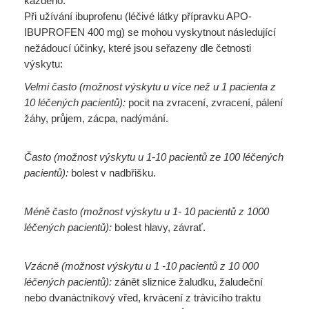
každého.
Při užívání ibuprofenu (léčivé látky přípravku APO-
IBUPROFEN 400 mg) se mohou vyskytnout následující
nežádoucí účinky, které jsou seřazeny dle četnosti
výskytu:
Velmi často (možnost výskytu u více než u 1 pacienta z
10 léčených pacientů):
pocit na zvracení, zvracení, pálení
žáhy, průjem, zácpa, nadýmání.
Často (možnost výskytu u 1-10 pacientů ze 100 léčených
pacientů):
bolest v nadbřišku.
Méně často (možnost výskytu u 1- 10 pacientů z 1000
léčených pacientů):
bolest hlavy, závrať.
Vzácně (možnost výskytu u 1 -10 pacientů z 10 000
léčených pacientů):
zánět sliznice žaludku, žaludeční
nebo dvanáctníkový vřed, krvácení z trávicího traktu