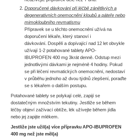
Doporučené dávkování při léčbě zánětlivých a
degenerativních onemocnění kloubů a páteře nebo
mimokloubního revmatismu
Přípravek se u těchto onemocnění užívá na
doporučení lékaře, který stanoví i
dávkování. Dospělí a dopívající nad 12 let obvykle
užívají 1-2 potahované tablety APO-
IBUPROFEN 400 mg 3krát denně. Odstup mezi
jednotlivými dávkami je nejméně 4 hodiny. Pokud
se při léčení revmatických onemocnění, nedostaví
v průběhu jednoho až dvou týdnů zlepšení, poraďte
se s lékařem o dalším postupu.
Potahované tablety se polykají celé, zapijí se
dostatečným množstvím tekutiny. Jestliže se během
léčby objeví zažívací obtíže, lék užívejte během jídla
nebo jej zapijte mlékem.
Jestliže jste užil(a) více přípravku APO-IBUPROFEN
400 mg než jste měl(a)