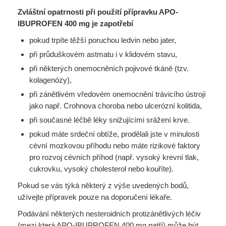
Zvláštní opatrnosti při použití přípravku APO-
IBUPROFEN 400 mg je zapotřebí
pokud trpíte těžší poruchou ledvin nebo jater,
při průduškovém astmatu i v klidovém stavu,
při některých onemocněních pojivové tkáně (tzv.
kolagenózy),
při zánětlivém vředovém onemocnění trávicího ústrojí
jako např. Crohnova choroba nebo ulcerózní kolitida,
při současné léčbě léky snižujícími srážení krve.
pokud máte srdeční obtíže, prodělali jste v minulosti
cévní mozkovou příhodu nebo máte rizikové faktory
pro rozvoj cévních příhod (např. vysoký krevní tlak,
cukrovku, vysoký cholesterol nebo kouříte).
Pokud se vás týká některý z výše uvedených bodů,
užívejte přípravek pouze na doporučení lékaře.
Podávání některých nesteroidních protizánětlivých léčiv
(mezi která APO-IBUPROFEN 400 mg patří) může být