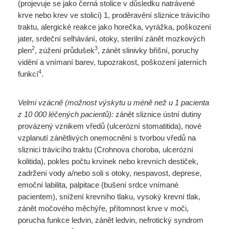
(projevuje se jako černá stolice v důsledku natrávené
krve nebo krev ve stolici) 1, proděravění sliznice trávicího
traktu, alergické reakce jako horečka, vyrážka, poškození
jater, srdeční selhávání, otoky, sterilní zánět mozkových
2
3
plen
, zúžení průdušek
, zánět slinivky břišní, poruchy
vidění a vnímaní barev, tupozrakost, poškození jaterních
4
funkcí
.
Velmi vzácně (možnost výskytu u méně než u 1 pacienta
z 10 000 léčených pacientů):
zánět sliznice ústní dutiny
provázený vznikem vředů (ulcerózní stomatitida), nové
vzplanutí zánětlivých onemocnění s tvorbou vředů na
sliznici trávicího traktu (Crohnova choroba, ulcerózní
kolitida), pokles počtu krvinek nebo krevních destiček,
zadržení vody a/nebo soli s otoky, nespavost, deprese,
emoční labilita, palpitace (bušení srdce vnímané
pacientem), snížení krevního tlaku, vysoký krevní tlak,
zánět močového měchýře, přítomnost krve v moči,
porucha funkce ledvin, zánět ledvin, nefrotický syndrom