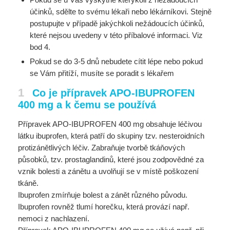
účinků, sdělte to svému lékaři nebo lékárníkovi. Stejně
postupujte v případě jakýchkoli nežádoucích účinků,
které nejsou uvedeny v této příbalové informaci. Viz
bod 4.
Pokud se do 3-5 dnů nebudete cítit lépe nebo pokud
se Vám přitíží, musíte se poradit s lékařem
1
Co je přípravek APO-IBUPROFEN
400 mg a k čemu se používá
Přípravek APO-IBUPROFEN 400 mg obsahuje léčivou
látku ibuprofen, která patří do skupiny tzv. nesteroidních
protizánětlivých léčiv. Zabraňuje tvorbě tkáňových
působků, tzv. prostaglandinů, které jsou zodpovědné za
vznik bolesti a zánětu a uvolňují se v místě poškození
tkáně.
Ibuprofen zmírňuje bolest a zánět různého původu.
Ibuprofen rovněž tlumí horečku, která provází např.
nemoci z nachlazení.