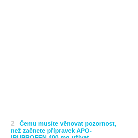
2
Čemu musíte věnovat pozornost,
než začnete přípravek APO-
IBUPROFEN 400 mg užívat