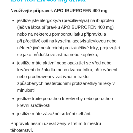
Neužívejte přípravek APO-IBUPROFEN 400 mg
jestliže jste alergický/á (přecitlivělý/á) na ibuprofen
(léčivá látka přípravku APOIBUPROFEN 400 mg)
nebo na některou pomocnou látku přípravku a
při přecitlivělosti na kyselinu acetylsalicylovou nebo
některé jiné nesteroidní protizánětlivé léky, projevující
se jako průduškové astma nebo kopřivka,
jestliže máte aktivní nebo opakující se vřed nebo
krvácení do žaludku nebo dvanáctníku, při krvácení
nebo proděravení v zažívacím traktu
způsobených nesteroidními protizánětlivými léky v
minulosti,
jestliže trpíte poruchou krvetvorby nebo poruchou
krevní srážlivosti
jestliže máte závažné srdeční selhání.
Přípravek nesmí užívat ženy v třetím trimestru
těhotenství.