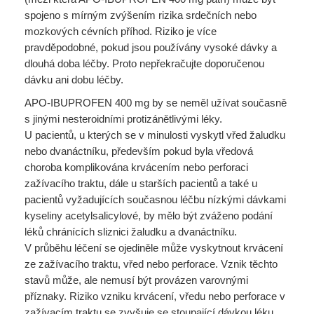
spojeno s mírným zvýšením rizika srdečních nebo
mozkových cévních příhod. Riziko je více
pravděpodobné, pokud jsou používány vysoké dávky a
dlouhá doba léčby. Proto nepřekračujte doporučenou
dávku ani dobu léčby.
APO-IBUPROFEN 400 mg by se neměl užívat současně
s jinými nesteroidními protizánětlivými léky.
U pacientů, u kterých se v minulosti vyskytl vřed žaludku
nebo dvanáctníku, především pokud byla vředová
choroba komplikována krvácením nebo perforaci
zažívacího traktu, dále u starších pacientů a také u
pacientů vyžadujících současnou léčbu nízkými dávkami
kyseliny acetylsalicylové, by mělo být zváženo podání
léků chránících sliznici žaludku a dvanáctníku.
V průběhu léčení se ojediněle může vyskytnout krvácení
ze zažívacího traktu, vřed nebo perforace. Vznik těchto
stavů může, ale nemusí být provázen varovnými
příznaky. Riziko vzniku krvácení, vředu nebo perforace v
zažívacím traktu se zvyšuje se stoupající dávkou léku.