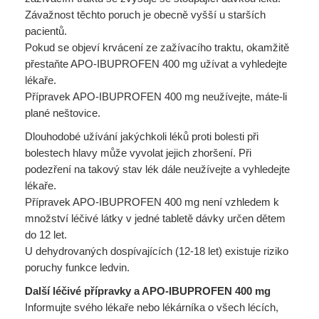
Závažnost těchto poruch je obecně vyšší u starších
pacientů.
Pokud se objeví krvácení ze zažívacího traktu, okamžitě
přestaňte APO-IBUPROFEN 400 mg užívat a vyhledejte
lékaře.
Přípravek APO-IBUPROFEN 400 mg neužívejte, máte-li
plané neštovice.
Dlouhodobé užívání jakýchkoli léků proti bolesti při
bolestech hlavy může vyvolat jejich zhoršení. Při
podezření na takový stav lék dále neužívejte a vyhledejte
lékaře.
Přípravek APO-IBUPROFEN 400 mg není vzhledem k
množství léčivé látky v jedné tabletě dávky určen dětem
do 12 let.
U dehydrovaných dospívajících (12-18 let) existuje riziko
poruchy funkce ledvin.
Další léčivé přípravky a APO-IBUPROFEN 400 mg
Informujte svého lékaře nebo lékárníka o všech lécích,