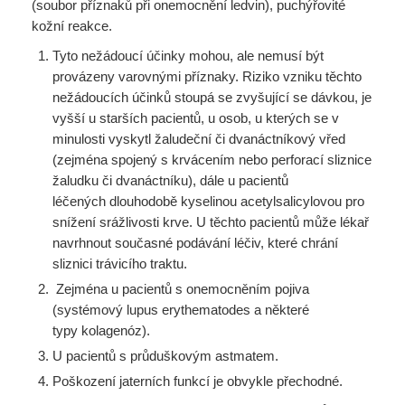
(soubor příznaků při onemocnění ledvin), puchýřovité
kožní reakce.
Tyto nežádoucí účinky mohou, ale nemusí být
provázeny varovnými příznaky. Riziko vzniku těchto
nežádoucích účinků stoupá se zvyšující se dávkou, je
vyšší u starších pacientů, u osob, u kterých se v
minulosti vyskytl žaludeční či dvanáctníkový vřed
(zejména spojený s krvácením nebo perforací sliznice
žaludku či dvanáctníku), dále u pacientů
léčených dlouhodobě kyselinou acetylsalicylovou pro
snížení srážlivosti krve. U těchto pacientů může lékař
navrhnout současné podávání léčiv, které chrání
sliznici trávicího traktu.
Zejména u pacientů s onemocněním pojiva
(systémový lupus erythematodes a některé
typy kolagenóz).
U pacientů s průduškovým astmatem.
Poškození jaterních funkcí je obvykle přechodné.