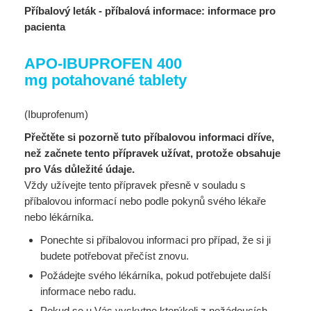
Příbalový leták - příbalová informace: informace pro
pacienta
APO-IBUPROFEN 400
mg potahované tablety
(Ibuprofenum)
Přečtěte si pozorně tuto příbalovou informaci dříve,
než začnete tento přípravek užívat, protože obsahuje
pro Vás důležité údaje.
Vždy užívejte tento přípravek přesně v souladu s
příbalovou informací nebo podle pokynů svého lékaře
nebo lékárníka.
Ponechte si příbalovou informaci pro případ, že si ji
budete potřebovat přečíst znovu.
Požádejte svého lékárníka, pokud potřebujete další
informace nebo radu.
Pokud se u Vás vyskytne kterýkoli z nežádoucích