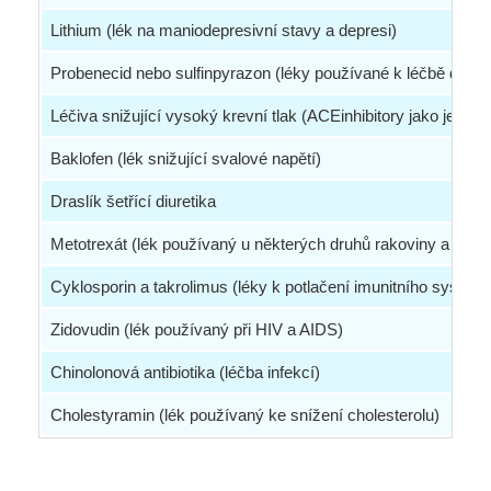
Lithium (lék na maniodepresivní stavy a depresi)
Probenecid nebo sulfinpyrazon (léky používané k léčbě dny)
Léčiva snižující vysoký krevní tlak (ACEinhibitory jako je capto
Baklofen (lék snižující svalové napětí)
Draslík šetřící diuretika
Metotrexát (lék používaný u některých druhů rakoviny a při 
Cyklosporin a takrolimus (léky k potlačení imunitního systém
Zidovudin (lék používaný při HIV a AIDS)
Chinolonová antibiotika (léčba infekcí)
Cholestyramin (lék používaný ke snížení cholesterolu)