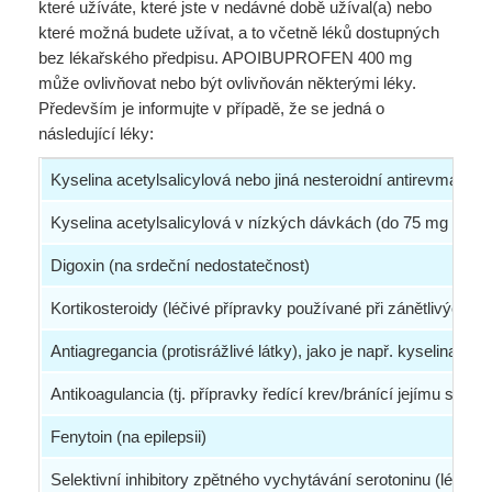
které užíváte, které jste v nedávné době užíval(a) nebo
které možná budete užívat, a to včetně léků dostupných
bez lékařského předpisu. APOIBUPROFEN 400 mg
může ovlivňovat nebo být ovlivňován některými léky.
Především je informujte v případě, že se jedná o
následující léky:
Kyselina acetylsalicylová nebo jiná nesteroidní antirevmatika (
Kyselina acetylsalicylová v nízkých dávkách (do 75 mg za de
Digoxin (na srdeční nedostatečnost)
Kortikosteroidy (léčivé přípravky používané při zánětlivých s
Antiagregancia (protisrážlivé látky), jako je např. kyselina acet
Antikoagulancia (tj. přípravky ředící krev/bránící jejímu srážen
Fenytoin (na epilepsii)
Selektivní inhibitory zpětného vychytávání serotoninu (léky u