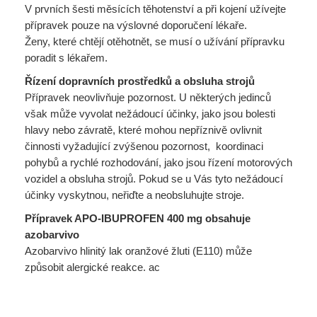
V prvních šesti měsících těhotenství a při kojení užívejte
přípravek pouze na výslovné doporučení lékaře.
Ženy, které chtějí otěhotnět, se musí o užívání přípravku
poradit s lékařem.
Řízení dopravních prostředků a obsluha strojů
Přípravek neovlivňuje pozornost. U některých jedinců
však může vyvolat nežádoucí účinky, jako jsou bolesti
hlavy nebo závratě, které mohou nepříznivě ovlivnit
činnosti vyžadující zvýšenou pozornost, koordinaci
pohybů a rychlé rozhodování, jako jsou řízení motorových
vozidel a obsluha strojů. Pokud se u Vás tyto nežádoucí
účinky vyskytnou, neřiďte a neobsluhujte stroje.
Přípravek APO-IBUPROFEN 400 mg obsahuje
azobarvivo
Azobarvivo hlinitý lak oranžové žluti (E110) může
způsobit alergické reakce. ac