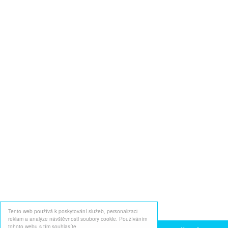
Tento web používá k poskytování služeb, personalizaci
reklam a analýze návštěvnosti soubory cookie. Používáním
tohoto webu s tím souhlasíte.