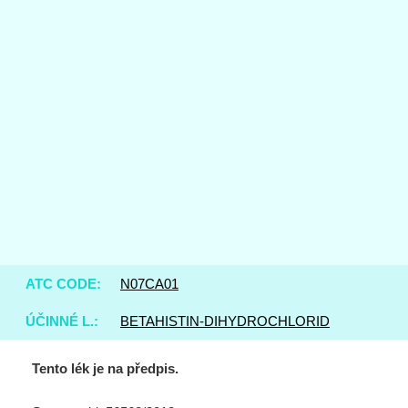
ATC CODE:
N07CA01
ÚČINNÉ L.:
BETAHISTIN-DIHYDROCHLORID
Tento lék je na předpis.