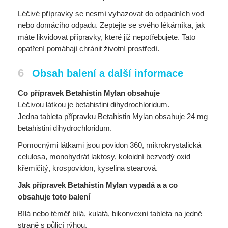
Léčivé přípravky se nesmí vyhazovat do odpadních vod
nebo domácího odpadu. Zeptejte se svého lékárníka, jak
máte likvidovat přípravky, které již nepotřebujete. Tato
opatření pomáhají chránit životní prostředí.
6
Obsah balení a další informace
Co přípravek Betahistin Mylan obsahuje
Léčivou látkou je betahistini dihydrochloridum.
Jedna tableta přípravku Betahistin Mylan obsahuje 24 mg
betahistini dihydrochloridum.
Pomocnými látkami jsou povidon 360, mikrokrystalická
celulosa, monohydrát laktosy, koloidní bezvodý oxid
křemičitý, krospovidon, kyselina stearová.
Jak přípravek Betahistin Mylan vypadá a a co
obsahuje toto balení
Bílá nebo téměř bílá, kulatá, bikonvexní tableta na jedné
straně s půlicí rýhou.