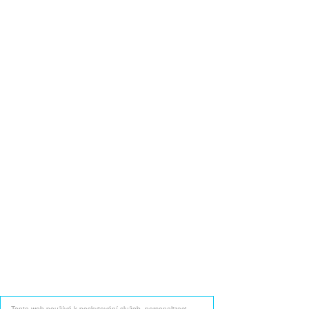
Tento web používá k poskytování služeb, personalizaci