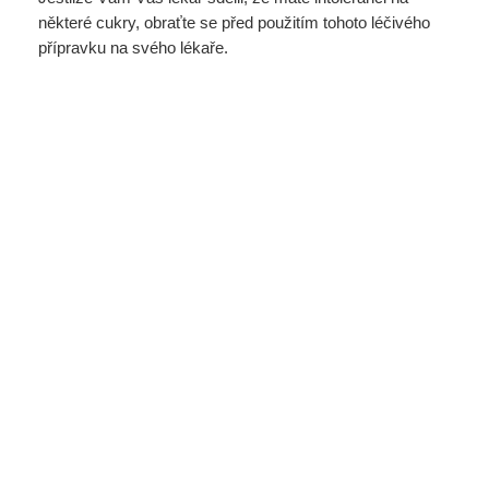
některé cukry, obraťte se před použitím tohoto léčivého
přípravku na svého lékaře.