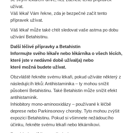
užívat.
Váš lékař Vám řekne, zda je bezpečné začít tento
přípravek užívat.
Váš lékař může také chtít sledovat vaše astma po dobu
užívání Betahistinu.
Další léčivé přípravky a Betahistin
Informujte svého lékaře nebo lékárníka o všech lécích,
které jste v nedávné době užíval(a) nebo
které možná budete užívat.
Obzvláště řekněte svému lékaři, pokud užíváte některý z
následujícíh léků: Antihistaminika – ty mohou snížit
působení Betahistinu. Také Betahistin může snížit efekt
antihistaminik.
Inhiobitory mono-aminooxidázy – používané k léčbě
deprese nebo Parkinsonovy choroby. Tyto mohou zvýšit
expozici Betahistinu. Pokud si všimnete nežádoucího
účinku, řekněte svému lékaři nebo lékárníkovi.