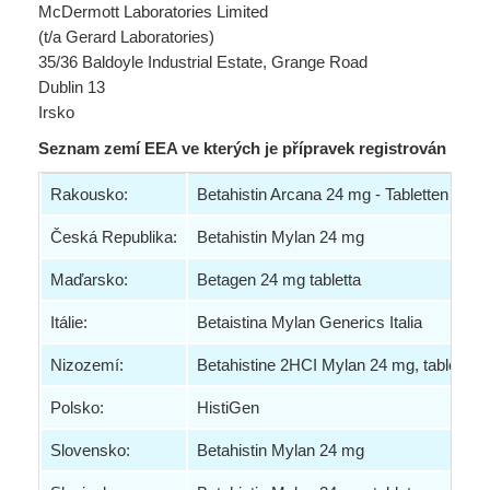
McDermott Laboratories Limited
(t/a Gerard Laboratories)
35/36 Baldoyle Industrial Estate, Grange Road
Dublin 13
Irsko
Seznam zemí EEA ve kterých je přípravek registrován
Rakousko:
Betahistin Arcana 24 mg - Tabletten
Česká Republika:
Betahistin Mylan 24 mg
Maďarsko:
Betagen 24 mg tabletta
Itálie:
Betaistina Mylan Generics Italia
Nizozemí:
Betahistine 2HCI Mylan 24 mg, tabletten
Polsko:
HistiGen
Slovensko:
Betahistin Mylan 24 mg