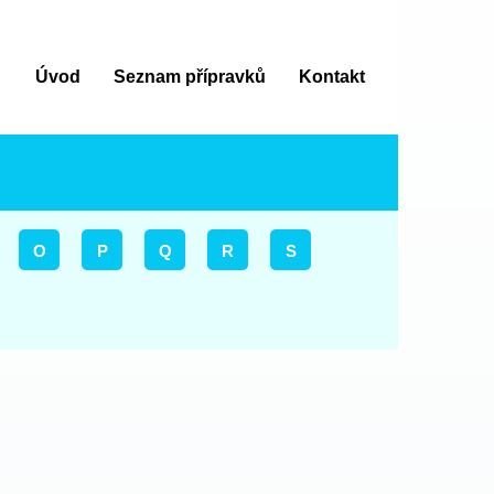
Úvod
Seznam přípravků
Kontakt
O
P
Q
R
S