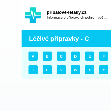
Hauptinhalt
Hlavní
pribalove-letaky.cz
navigace
Informace o přípravcích pohromadě ...
Léčivé přípravky - C
A
B
C
D
E
F
T
U
V
W
X
Y