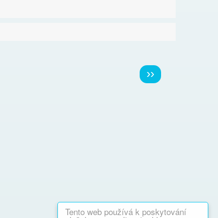
Následující
››
stránka
Tento web používá k poskytování