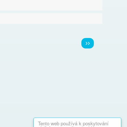
Následující
››
stránka
Tento web používá k poskytování