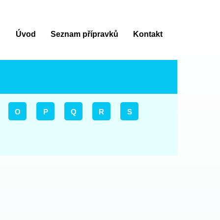
Úvod
Seznam přípravků
Kontakt
O
P
Q
R
S