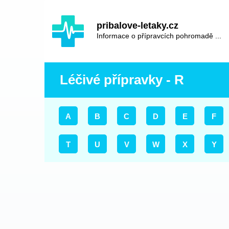
Hauptinhalt
Hlavní
pribalove-letaky.cz
navigace
Informace o přípravcích pohromadě ...
Léčivé přípravky - R
A
B
C
D
E
F
T
U
V
W
X
Y